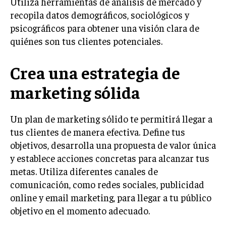
Utiliza herramientas de análisis de mercado y
INVESTIGACIÓN DE MERCADO
recopila datos demográficos, sociológicos y
ANÁLISIS DE COMPETENCIA
psicográficos para obtener una visión clara de
quiénes son tus clientes potenciales.
GESTIÓN DE CLIENTES
EMPRENDIMIENTO
Crea una estrategia de
INNOVACIÓN EMPRESARIAL
marketing sólida
GESTIÓN DEL CAMBIO
LIDERAZGO
Un plan de marketing sólido te permitirá llegar a
tus clientes de manera efectiva. Define tus
HABILIDADES DIRECTIVAS
objetivos, desarrolla una propuesta de valor única
EMPRENDIMIENTO
y establece acciones concretas para alcanzar tus
metas. Utiliza diferentes canales de
PLANIFICACIÓN EMPRESARIAL
comunicación, como redes sociales, publicidad
online y email marketing, para llegar a tu público
FINANZAS
FINANZAS Y CONTABILIDAD
objetivo en el momento adecuado.
GESTIÓN DE RECURSOS FINANCIEROS