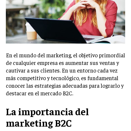
Welcome to Liberty Case
We have a curated list of the most noteworthy news from all
across the globe. With any subscription plan, you get access
to
exclusive articles
that let you stay ahead of the curve.
Your Profile
NEWS
LIFESTYLE
PUBLIC OPINION
En el mundo del marketing, el objetivo primordial
de cualquier empresa es aumentar sus ventas y
cautivar a sus clientes. En un entorno cada vez
más competitivo y tecnológico, es fundamental
conocer las estrategias adecuadas para lograrlo y
destacar en el mercado B2C.
La importancia del
marketing B2C