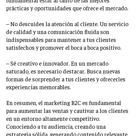
ÉTICA EMPRESARIAL Y RESPONSABILIDAD
prácticas y oportunidades que ofrece el mercado.
SOCIAL
– No descuides la atención al cliente. Un servicio
BLOG
de calidad y una comunicación fluida son
indispensables para mantener a tus clientes
satisfechos y promover el boca a boca positivo.
Acerca de
Últimas entradas
– Sé creativo e innovador. En un mercado
Ernesto Ayala
saturado, es necesario destacar. Busca nuevas
Hola, soy Ernesto Ayala, un observador incansable
formas de sorprender a tus clientes y ofrecerles
del mundo empresarial. Vivo para analizar y
experiencias memorables.
comprender los movimientos del mercado. Fuera
del trabajo, soy un amante de la literatura clásica,
buscando en cada página la estrategia de sus personajes.
En resumen, el marketing B2C es fundamental
para aumentar las ventas y cautivar a los clientes
Aparece en periódicos digitales y domina los buscadores,
en un entorno altamente competitivo.
Infórmate aquí.
Conociendo a tu audiencia, creando una
estrategia sólida, generando contenido relevante,