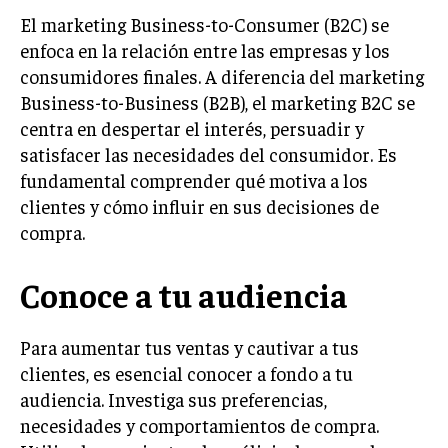
El marketing Business-to-Consumer (B2C) se
LIFESTYLE
enfoca en la relación entre las empresas y los
MARKETING
consumidores finales. A diferencia del marketing
ESTRATEGIAS DE MARKETING
Business-to-Business (B2B), el marketing B2C se
AGENCIAS DE MARKETING
centra en despertar el interés, persuadir y
AGENCIAS DE POSICIONAMIENTO WEB SEO
satisfacer las necesidades del consumidor. Es
fundamental comprender qué motiva a los
VENTA DE ENLACES
clientes y cómo influir en sus decisiones de
MARKETING DIGITAL
compra.
PUBLICIDAD
Conoce a tu audiencia
VENTAS Y PERSUASIÓN
GESTIÓN DE PRODUCTOS
Para aumentar tus ventas y cautivar a tus
clientes, es esencial conocer a fondo a tu
COMUNICACIÓN CORPORATIVA
audiencia. Investiga sus preferencias,
GESTIÓN DE MARCA
necesidades y comportamientos de compra.