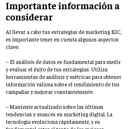
Importante información a
GESTIÓN DE PROYECTOS
considerar
GESTIÓN DE OPERACIONES Y CADENA DE
SUMINISTRO
Al llevar a cabo tus estrategias de marketing B2C,
LOGÍSTICA EMPRESARIAL
es importante tener en cuenta algunos aspectos
CALIDAD Y MEJORA CONTINUA
clave:
TALENTOS
– El análisis de datos es fundamental para medir
RECURSOS HUMANOS Y GESTIÓN DEL
TALENTO
y evaluar el éxito de tus estrategias. Utiliza
herramientas de análisis y métricas para obtener
COMPENSACIÓN Y BENEFICIOS
información valiosa sobre el rendimiento de tus
RECLUTAMIENTO Y SELECCIÓN
campañas y mejorar constantemente.
DESARROLLO DE PERSONAL
– Mantente actualizado sobre las últimas
GESTIÓN DEL DESEMPEÑO
tendencias y avances en marketing digital. La
tecnología evoluciona rápidamente, y es
CULTURA Y CLIMA ORGANIZACIONAL
fundamental estar al tanto de las mejores