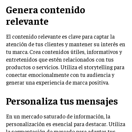
Genera contenido
INVERSIONES Y MERCADOS FINANCIEROS
relevante
CONTABILIDAD EMPRESARIAL
ECONOMÍA EMPRESARIAL
El contenido relevante es clave para captar la
atención de tus clientes y mantener su interés en
INTERNACIONAL
tu marca. Crea contenidos útiles, informativos y
NEGOCIOS INTERNACIONALES
entretenidos que estén relacionados con tus
COMERCIO INTERNACIONAL
productos o servicios. Utiliza el storytelling para
conectar emocionalmente con tu audiencia y
EXPANSIÓN GLOBAL
generar una experiencia de marca positiva.
IMPORTACIÓN Y EXPORTACIÓN
ALIANZAS ESTRATÉGICAS
Personaliza tus mensajes
TECNOLOGIA
En un mercado saturado de información, la
SOSTENIBILIDAD Y MEDIO AMBIENTE
personalización es esencial para destacar. Utiliza
GESTIÓN DE LA INNOVACIÓN TECNOLÓGICA
la segmentación de mercado para adaptar tus