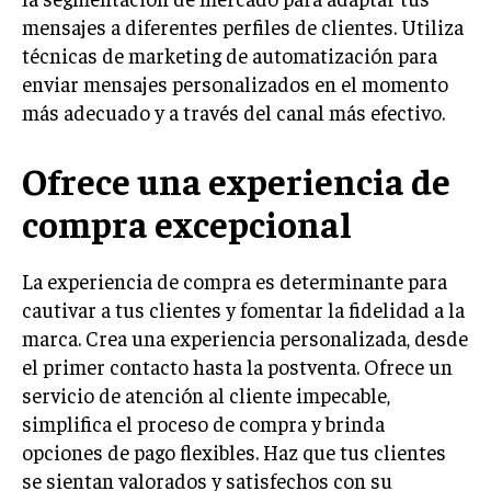
mensajes a diferentes perfiles de clientes. Utiliza
TRANSFORMACIÓN DIGITAL
técnicas de marketing de automatización para
ANALÍTICA EMPRESARIAL Y BUSINESS
enviar mensajes personalizados en el momento
INTELLIGENCE
más adecuado y a través del canal más efectivo.
CIBERSEGURIDAD EMPRESARIAL
Ofrece una experiencia de
ESTRATEGIA
EMPRESAS FAMILIARES Y SUCESIÓN
compra excepcional
GESTIÓN DEL RIESGO EMPRESARIAL
La experiencia de compra es determinante para
NEGOCIACIÓN Y RESOLUCIÓN DE CONFLICTOS
cautivar a tus clientes y fomentar la fidelidad a la
DERECHO EMPRESARIAL Y REGULACIONES
marca. Crea una experiencia personalizada, desde
el primer contacto hasta la postventa. Ofrece un
ÉXITO EMPRESARIAL Y CASOS DE ESTUDIO
servicio de atención al cliente impecable,
GOBIERNO CORPORATIVO
simplifica el proceso de compra y brinda
opciones de pago flexibles. Haz que tus clientes
NEGOCIOS
se sientan valorados y satisfechos con su
ESTRATEGIAS DE NEGOCIOS