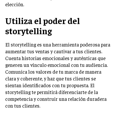
elección.
MARKETING B2B
Utiliza el poder del
MARKETING B2C
storytelling
FRANQUICIAS
MARKETING DE INFLUENCERS
El storytelling es una herramienta poderosa para
E-COMMERCE
aumentar tus ventas y cautivar a tus clientes.
E-COMMERCE Y COMERCIO ELECTRÓNICO
Cuenta historias emocionales y auténticas que
generen un vínculo emocional con tu audiencia.
ESTRATEGIAS DE PRICING Y GESTIÓN DE
PRECIOS
Comunica los valores de tu marca de manera
clara y coherente, y haz que tus clientes se
GESTIÓN DE CRISIS EMPRESARIALES
sientan identificados con tu propuesta. El
EMPRESAS Y STARTUPS TECNOLÓGICAS
storytelling te permitirá diferenciarte de la
competencia y construir una relación duradera
GESTIÓN DE LA EXPERIENCIA DEL CLIENTE
con tus clientes.
MÁS
PROYECTOS