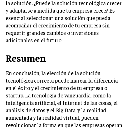
la solución. ¿Puede la solución tecnológica crecer
ÉTICA EMPRESARIAL Y RESPONSABILIDAD
SOCIAL
y adaptarse a medida que tu empresa crece? Es
esencial seleccionar una solución que pueda
BLOG
acompañar el crecimiento de tu empresa sin
requerir grandes cambios o inversiones
adicionales en el futuro.
Acerca de
Últimas entradas
Resumen
Silvia Delgado
Soy Silvia Delgado, experta en comercio
En conclusión, la elección de la solución
electrónico. Me fascina observar cómo la
tecnológica correcta puede marcar la diferencia
tecnología ha transformado la forma en que
en el éxito y el crecimiento de tu empresa o
compramos y vendemos. En mi tiempo libre,
startup. La tecnología de vanguardia, como la
disfruto del senderismo, apreciando la belleza natural y la
tranquilidad que ofrece cada sendero.
inteligencia artificial, el Internet de las cosas, el
análisis de datos y el Big Data, y la realidad
Aparece en periódicos digitales y domina los buscadores,
aumentada y la realidad virtual, pueden
Infórmate aquí.
revolucionar la forma en que las empresas operan