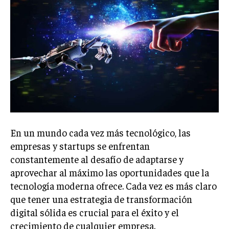
Welcome to Liberty Case
We have a curated list of the most noteworthy news from all
across the globe. With any subscription plan, you get access
to
exclusive articles
that let you stay ahead of the curve.
Your Profile
NEWS
LIFESTYLE
PUBLIC OPINION
En un mundo cada vez más tecnológico, las
empresas y startups se enfrentan
constantemente al desafío de adaptarse y
aprovechar al máximo las oportunidades que la
tecnología moderna ofrece. Cada vez es más claro
que tener una estrategia de transformación
digital sólida es crucial para el éxito y el
crecimiento de cualquier empresa.