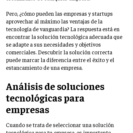
LIFESTYLE
Pero, ¿cómo pueden las empresas y startups
MARKETING
aprovechar al máximo las ventajas de la
ESTRATEGIAS DE MARKETING
tecnología de vanguardia? La respuesta está en
encontrar la solución tecnológica adecuada que
AGENCIAS DE MARKETING
AGENCIAS DE POSICIONAMIENTO WEB SEO
se adapte a sus necesidades y objetivos
comerciales. Descubrir la solución correcta
VENTA DE ENLACES
puede marcar la diferencia entre el éxito y el
estancamiento de una empresa.
MARKETING DIGITAL
PUBLICIDAD
Análisis de soluciones
VENTAS Y PERSUASIÓN
tecnológicas para
GESTIÓN DE PRODUCTOS
empresas
COMUNICACIÓN CORPORATIVA
Cuando se trata de seleccionar una solución
GESTIÓN DE MARCA
tecnológica para tu empresa, es importante