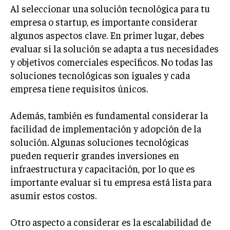
Al seleccionar una solución tecnológica para tu
GESTIÓN DE PROYECTOS
empresa o startup, es importante considerar
GESTIÓN DE OPERACIONES Y CADENA DE
algunos aspectos clave. En primer lugar, debes
SUMINISTRO
evaluar si la solución se adapta a tus necesidades
LOGÍSTICA EMPRESARIAL
y objetivos comerciales específicos. No todas las
soluciones tecnológicas son iguales y cada
CALIDAD Y MEJORA CONTINUA
empresa tiene requisitos únicos.
TALENTOS
RECURSOS HUMANOS Y GESTIÓN DEL
Además, también es fundamental considerar la
TALENTO
facilidad de implementación y adopción de la
COMPENSACIÓN Y BENEFICIOS
solución. Algunas soluciones tecnológicas
pueden requerir grandes inversiones en
RECLUTAMIENTO Y SELECCIÓN
infraestructura y capacitación, por lo que es
DESARROLLO DE PERSONAL
importante evaluar si tu empresa está lista para
asumir estos costos.
GESTIÓN DEL DESEMPEÑO
CULTURA Y CLIMA ORGANIZACIONAL
Otro aspecto a considerar es la escalabilidad de