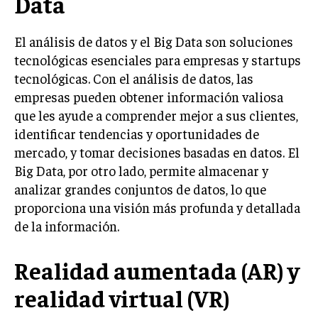
Data
TRANSFORMACIÓN DIGITAL
El análisis de datos y el Big Data son soluciones
ANALÍTICA EMPRESARIAL Y BUSINESS
INTELLIGENCE
tecnológicas esenciales para empresas y startups
tecnológicas. Con el análisis de datos, las
CIBERSEGURIDAD EMPRESARIAL
empresas pueden obtener información valiosa
que les ayude a comprender mejor a sus clientes,
ESTRATEGIA
EMPRESAS FAMILIARES Y SUCESIÓN
identificar tendencias y oportunidades de
mercado, y tomar decisiones basadas en datos. El
GESTIÓN DEL RIESGO EMPRESARIAL
Big Data, por otro lado, permite almacenar y
NEGOCIACIÓN Y RESOLUCIÓN DE CONFLICTOS
analizar grandes conjuntos de datos, lo que
proporciona una visión más profunda y detallada
DERECHO EMPRESARIAL Y REGULACIONES
de la información.
ÉXITO EMPRESARIAL Y CASOS DE ESTUDIO
Realidad aumentada (AR) y
GOBIERNO CORPORATIVO
realidad virtual (VR)
NEGOCIOS
ESTRATEGIAS DE NEGOCIOS