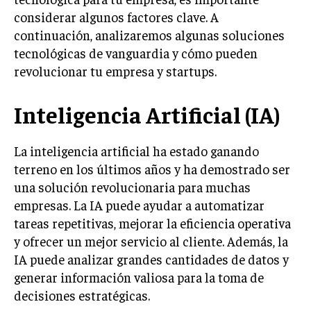
INVESTIGACIÓN DE MERCADO
considerar algunos factores clave. A
ANÁLISIS DE COMPETENCIA
continuación, analizaremos algunas soluciones
tecnológicas de vanguardia y cómo pueden
GESTIÓN DE CLIENTES
revolucionar tu empresa y startups.
EMPRENDIMIENTO
INNOVACIÓN EMPRESARIAL
Inteligencia Artificial (IA)
GESTIÓN DEL CAMBIO
La inteligencia artificial ha estado ganando
LIDERAZGO
terreno en los últimos años y ha demostrado ser
HABILIDADES DIRECTIVAS
una solución revolucionaria para muchas
empresas. La IA puede ayudar a automatizar
EMPRENDIMIENTO
tareas repetitivas, mejorar la eficiencia operativa
PLANIFICACIÓN EMPRESARIAL
y ofrecer un mejor servicio al cliente. Además, la
IA puede analizar grandes cantidades de datos y
FINANZAS
generar información valiosa para la toma de
FINANZAS Y CONTABILIDAD
decisiones estratégicas.
GESTIÓN DE RECURSOS FINANCIEROS