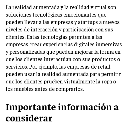
La realidad aumentada y la realidad virtual son
MARKETING B2B
soluciones tecnológicas emocionantes que
MARKETING B2C
pueden llevar a las empresas y startups a nuevos
niveles de interacción y participación con sus
FRANQUICIAS
clientes. Estas tecnologías permiten a las
MARKETING DE INFLUENCERS
empresas crear experiencias digitales inmersivas
y personalizadas que pueden mejorar la forma en
E-COMMERCE
que los clientes interactúan con sus productos o
E-COMMERCE Y COMERCIO ELECTRÓNICO
servicios. Por ejemplo, las empresas de retail
ESTRATEGIAS DE PRICING Y GESTIÓN DE
pueden usar la realidad aumentada para permitir
PRECIOS
que los clientes prueben virtualmente la ropa o
GESTIÓN DE CRISIS EMPRESARIALES
los muebles antes de comprarlos.
EMPRESAS Y STARTUPS TECNOLÓGICAS
Importante información a
GESTIÓN DE LA EXPERIENCIA DEL CLIENTE
considerar
MÁS
PROYECTOS