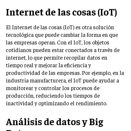
Internet de las cosas (IoT)
INVERSIONES Y MERCADOS FINANCIEROS
CONTABILIDAD EMPRESARIAL
El Internet de las cosas (IoT) es otra solución
ECONOMÍA EMPRESARIAL
tecnológica que puede cambiar la forma en que
las empresas operan. Con el IoT, los objetos
INTERNACIONAL
cotidianos pueden estar conectados a través de
NEGOCIOS INTERNACIONALES
internet, lo que permite recopilar datos en
COMERCIO INTERNACIONAL
tiempo real y mejorar la eficiencia y
productividad de las empresas. Por ejemplo, en la
EXPANSIÓN GLOBAL
industria manufacturera, el IoT puede ayudar a
IMPORTACIÓN Y EXPORTACIÓN
monitorear y controlar los procesos de
producción, reduciendo los tiempos de
ALIANZAS ESTRATÉGICAS
inactividad y optimizando el rendimiento.
TECNOLOGIA
SOSTENIBILIDAD Y MEDIO AMBIENTE
Análisis de datos y Big
GESTIÓN DE LA INNOVACIÓN TECNOLÓGICA