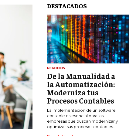
DESTACADOS
NEGOCIOS
De la Manualidad a
LIFESTYLE
la Automatización:
MARKETING
Moderniza tus
ESTRATEGIAS DE MARKETING
Procesos Contables
AGENCIAS DE MARKETING
La implementación de un software
AGENCIAS DE POSICIONAMIENTO WEB
contable es esencial para las
SEO
empresas que buscan modernizar y
optimizar sus procesos contables....
VENTA DE ENLACES