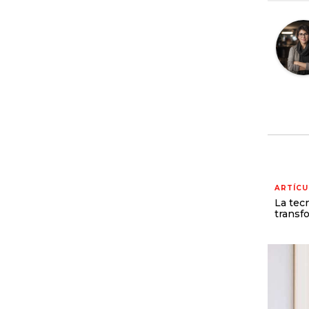
ARTÍCU
La tec
transf