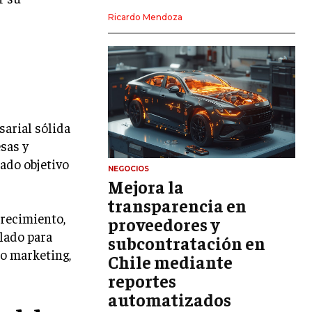
LIDERAZGO
Ricardo Mendoza
HABILIDADES DIRECTIVAS
EMPRENDIMIENTO
PLANIFICACIÓN EMPRESARIAL
sarial sólida
FINANZAS
FINANZAS Y CONTABILIDAD
sas y
ado objetivo
GESTIÓN DE RECURSOS FINANCIEROS
NEGOCIOS
Mejora la
INVERSIONES Y MERCADOS FINANCIEROS
transparencia en
crecimiento,
proveedores y
CONTABILIDAD EMPRESARIAL
llado para
subcontratación en
ECONOMÍA EMPRESARIAL
mo marketing,
Chile mediante
reportes
INTERNACIONAL
NEGOCIOS INTERNACIONALES
automatizados