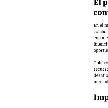
El p
con
En el m
colabor
exponen
financ
oportun
Colabo
recurso
desafío
mercado
Imp