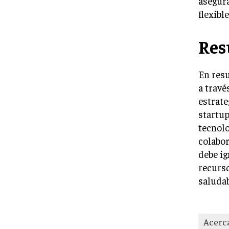
asegura
flexibl
Re
En resu
a travé
estrate
startup
tecnolo
colabor
debe ig
recurso
saludab
Acerc