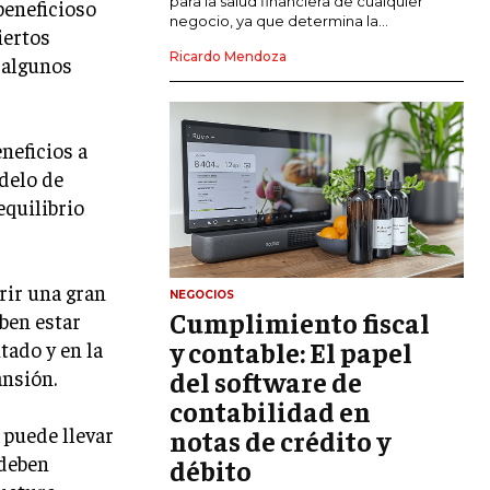
para la salud financiera de cualquier
beneficioso
negocio, ya que determina la...
iertos
GESTIÓN DEL RIESGO EMPRESARIAL
Ricardo Mendoza
 algunos
NEGOCIACIÓN Y RESOLUCIÓN DE
CONFLICTOS
DERECHO EMPRESARIAL Y
neficios a
REGULACIONES
delo de
equilibrio
ÉXITO EMPRESARIAL Y CASOS DE
ESTUDIO
GOBIERNO CORPORATIVO
rir una gran
NEGOCIOS
Cumplimiento fiscal
ben estar
NEGOCIOS
ESTRATEGIAS DE NEGOCIOS
y contable: El papel
tado y en la
del software de
ansión.
MARKETING B2B
contabilidad en
MARKETING B2C
 puede llevar
notas de crédito y
 deben
débito
FRANQUICIAS