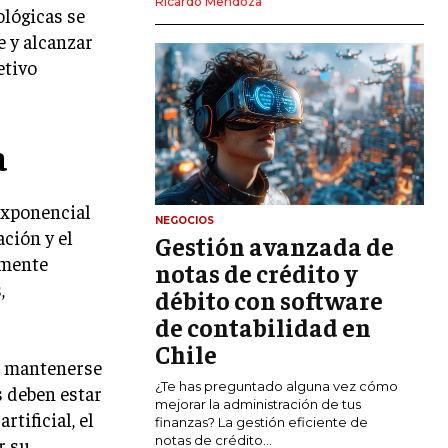
Ricardo Mendoza
ológicas se
MARKETING DIGITAL
 y alcanzar
PUBLICIDAD
etivo
VENTAS Y PERSUASIÓN
GESTIÓN DE PRODUCTOS
a
COMUNICACIÓN CORPORATIVA
exponencial
GESTIÓN DE MARCA
NEGOCIOS
ción y el
Gestión avanzada de
INVESTIGACIÓN DE MERCADO
emente
notas de crédito y
,
ANÁLISIS DE COMPETENCIA
débito con software
de contabilidad en
GESTIÓN DE CLIENTES
Chile
a mantenerse
EMPRENDIMIENTO
¿Te has preguntado alguna vez cómo
s deben estar
INNOVACIÓN EMPRESARIAL
mejorar la administración de tus
tificial, el
finanzas? La gestión eficiente de
GESTIÓN DEL CAMBIO
notas de crédito...
r su