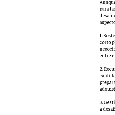
Aunque
para la
desafío
aspecto
1. Sost
corto p
negocio
entre c
2. Recu
cantida
prepara
adquisi
3. Gest
a desaf