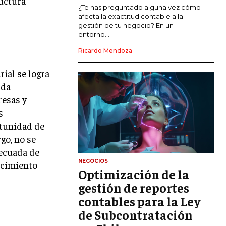
ructura
MARKETING DE INFLUENCERS
¿Te has preguntado alguna vez cómo
afecta la exactitud contable a la
gestión de tu negocio? En un
E-COMMERCE
entorno...
E-COMMERCE Y COMERCIO ELECTRÓNICO
Ricardo Mendoza
ESTRATEGIAS DE PRICING Y GESTIÓN DE
PRECIOS
ial se logra
ida
GESTIÓN DE CRISIS EMPRESARIALES
resas y
EMPRESAS Y STARTUPS TECNOLÓGICAS
s
rtunidad de
GESTIÓN DE LA EXPERIENCIA DEL
CLIENTE
go, no se
decuada de
MÁS
NEGOCIOS
ecimiento
PROYECTOS
Optimización de la
GESTIÓN DE PROYECTOS
gestión de reportes
GESTIÓN DE OPERACIONES Y CADENA
contables para la Ley
DE SUMINISTRO
de Subcontratación
LOGÍSTICA EMPRESARIAL