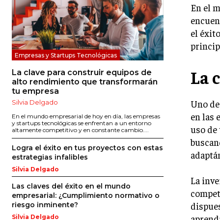
En el m
encuen
el éxit
princip
Empresas y Startups Tecnológicas
La 
La clave para construir equipos de
alto rendimiento que transformarán
tu empresa
Uno de 
Silvia Delgado
en las 
En el mundo empresarial de hoy en día, las empresas
y startups tecnológicas se enfrentan a un entorno
uso de
altamente competitivo y en constante cambio....
buscand
Logra el éxito en tus proyectos con estas
adaptá
estrategias infalibles
Silvia Delgado
La inv
Las claves del éxito en el mundo
competi
empresarial: ¿Cumplimiento normativo o
dispues
riesgo inminente?
aprendi
Silvia Delgado