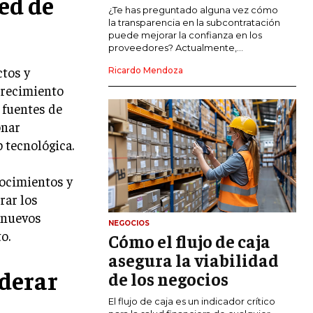
red de
COMERCIO INTERNACIONAL
¿Te has preguntado alguna vez cómo
la transparencia en la subcontratación
EXPANSIÓN GLOBAL
puede mejorar la confianza en los
proveedores? Actualmente,...
IMPORTACIÓN Y EXPORTACIÓN
ctos y
Ricardo Mendoza
ALIANZAS ESTRATÉGICAS
crecimiento
 fuentes de
TECNOLOGIA
onar
SOSTENIBILIDAD Y MEDIO AMBIENTE
 tecnológica.
GESTIÓN DE LA INNOVACIÓN
TECNOLÓGICA
ocimientos y
rar los
TRANSFORMACIÓN DIGITAL
a nuevos
NEGOCIOS
ANALÍTICA EMPRESARIAL Y BUSINESS
o.
Cómo el flujo de caja
INTELLIGENCE
asegura la viabilidad
CIBERSEGURIDAD EMPRESARIAL
derar
de los negocios
ESTRATEGIA
El flujo de caja es un indicador crítico
EMPRESAS FAMILIARES Y SUCESIÓN