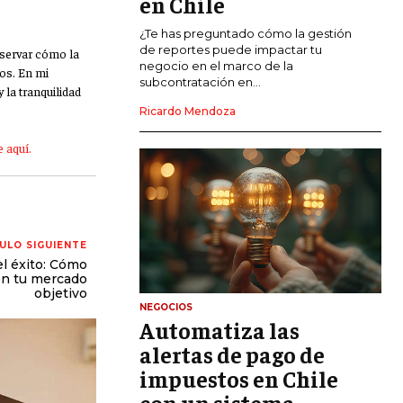
en Chile
CALIDAD Y MEJORA CONTINUA
¿Te has preguntado cómo la gestión
de reportes puede impactar tu
bservar cómo la
negocio en el marco de la
os. En mi
TALENTOS
subcontratación en...
 la tranquilidad
RECURSOS HUMANOS Y GESTIÓN DEL
TALENTO
Ricardo Mendoza
COMPENSACIÓN Y BENEFICIOS
 aquí.
RECLUTAMIENTO Y SELECCIÓN
DESARROLLO DE PERSONAL
GESTIÓN DEL DESEMPEÑO
ULO SIGUIENTE
l éxito: Cómo
 en tu mercado
CULTURA Y CLIMA ORGANIZACIONAL
objetivo
NEGOCIOS
ÉTICA EMPRESARIAL Y
Automatiza las
RESPONSABILIDAD SOCIAL
alertas de pago de
impuestos en Chile
BLOG
con un sistema