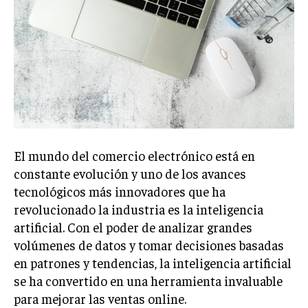
Welcome to Liberty Case
We have a curated list of the most noteworthy news from all
across the globe. With any subscription plan, you get access
to
exclusive articles
that let you stay ahead of the curve.
Your Profile
NEWS
LIFESTYLE
PUBLIC OPINION
El mundo del comercio electrónico está en
constante evolución y uno de los avances
tecnológicos más innovadores que ha
revolucionado la industria es la inteligencia
artificial. Con el poder de analizar grandes
volúmenes de datos y tomar decisiones basadas
en patrones y tendencias, la inteligencia artificial
se ha convertido en una herramienta invaluable
para mejorar las ventas online.