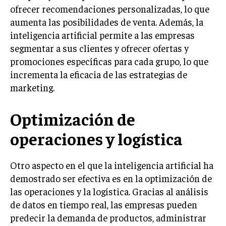
INVESTIGACIÓN DE MERCADO
ofrecer recomendaciones personalizadas, lo que
aumenta las posibilidades de venta. Además, la
ANÁLISIS DE COMPETENCIA
inteligencia artificial permite a las empresas
GESTIÓN DE CLIENTES
segmentar a sus clientes y ofrecer ofertas y
promociones específicas para cada grupo, lo que
EMPRENDIMIENTO
incrementa la eficacia de las estrategias de
INNOVACIÓN EMPRESARIAL
marketing.
GESTIÓN DEL CAMBIO
Optimización de
LIDERAZGO
operaciones y logística
HABILIDADES DIRECTIVAS
EMPRENDIMIENTO
Otro aspecto en el que la inteligencia artificial ha
PLANIFICACIÓN EMPRESARIAL
demostrado ser efectiva es en la optimización de
las operaciones y la logística. Gracias al análisis
FINANZAS
de datos en tiempo real, las empresas pueden
FINANZAS Y CONTABILIDAD
predecir la demanda de productos, administrar
GESTIÓN DE RECURSOS FINANCIEROS