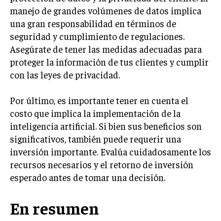
manejo de grandes volúmenes de datos implica
MARKETING B2B
una gran responsabilidad en términos de
MARKETING B2C
seguridad y cumplimiento de regulaciones.
Asegúrate de tener las medidas adecuadas para
FRANQUICIAS
proteger la información de tus clientes y cumplir
MARKETING DE INFLUENCERS
con las leyes de privacidad.
E-COMMERCE
Por último, es importante tener en cuenta el
E-COMMERCE Y COMERCIO ELECTRÓNICO
costo que implica la implementación de la
ESTRATEGIAS DE PRICING Y GESTIÓN DE
inteligencia artificial. Si bien sus beneficios son
PRECIOS
significativos, también puede requerir una
inversión importante. Evalúa cuidadosamente los
GESTIÓN DE CRISIS EMPRESARIALES
recursos necesarios y el retorno de inversión
EMPRESAS Y STARTUPS TECNOLÓGICAS
esperado antes de tomar una decisión.
GESTIÓN DE LA EXPERIENCIA DEL CLIENTE
En resumen
MÁS
PROYECTOS