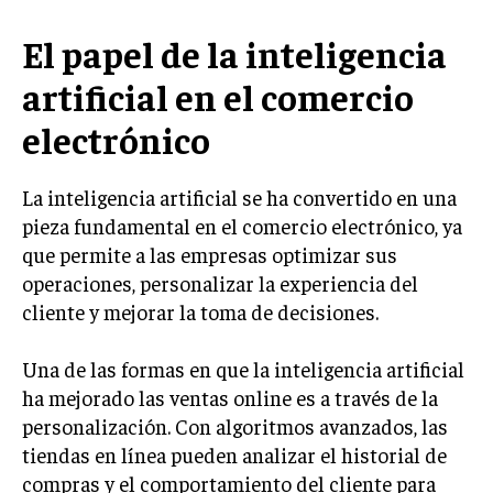
LIFESTYLE
El papel de la inteligencia
MARKETING
artificial en el comercio
ESTRATEGIAS DE MARKETING
electrónico
AGENCIAS DE MARKETING
AGENCIAS DE POSICIONAMIENTO WEB SEO
La inteligencia artificial se ha convertido en una
VENTA DE ENLACES
pieza fundamental en el comercio electrónico, ya
MARKETING DIGITAL
que permite a las empresas optimizar sus
operaciones, personalizar la experiencia del
PUBLICIDAD
cliente y mejorar la toma de decisiones.
VENTAS Y PERSUASIÓN
Una de las formas en que la inteligencia artificial
GESTIÓN DE PRODUCTOS
ha mejorado las ventas online es a través de la
COMUNICACIÓN CORPORATIVA
personalización. Con algoritmos avanzados, las
tiendas en línea pueden analizar el historial de
GESTIÓN DE MARCA
compras y el comportamiento del cliente para