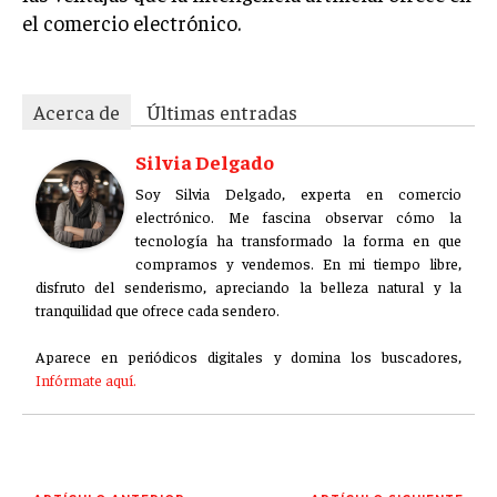
ÉTICA EMPRESARIAL Y RESPONSABILIDAD
el comercio electrónico.
SOCIAL
BLOG
Acerca de
Últimas entradas
Silvia Delgado
Soy Silvia Delgado, experta en comercio
Acerca de
Últimas entradas
electrónico. Me fascina observar cómo la
tecnología ha transformado la forma en que
Silvia Delgado
compramos y vendemos. En mi tiempo libre,
Soy Silvia Delgado, experta en comercio
disfruto del senderismo, apreciando la belleza natural y la
electrónico. Me fascina observar cómo la
tranquilidad que ofrece cada sendero.
tecnología ha transformado la forma en que
compramos y vendemos. En mi tiempo libre,
Aparece en periódicos digitales y domina los buscadores,
disfruto del senderismo, apreciando la belleza natural y la
Infórmate aquí.
tranquilidad que ofrece cada sendero.
Aparece en periódicos digitales y domina los buscadores,
Infórmate aquí.