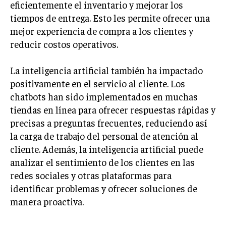
eficientemente el inventario y mejorar los
tiempos de entrega. Esto les permite ofrecer una
INVERSIONES Y MERCADOS FINANCIEROS
mejor experiencia de compra a los clientes y
CONTABILIDAD EMPRESARIAL
reducir costos operativos.
ECONOMÍA EMPRESARIAL
La inteligencia artificial también ha impactado
INTERNACIONAL
positivamente en el servicio al cliente. Los
NEGOCIOS INTERNACIONALES
chatbots han sido implementados en muchas
tiendas en línea para ofrecer respuestas rápidas y
COMERCIO INTERNACIONAL
precisas a preguntas frecuentes, reduciendo así
EXPANSIÓN GLOBAL
la carga de trabajo del personal de atención al
IMPORTACIÓN Y EXPORTACIÓN
cliente. Además, la inteligencia artificial puede
analizar el sentimiento de los clientes en las
ALIANZAS ESTRATÉGICAS
redes sociales y otras plataformas para
identificar problemas y ofrecer soluciones de
TECNOLOGIA
SOSTENIBILIDAD Y MEDIO AMBIENTE
manera proactiva.
GESTIÓN DE LA INNOVACIÓN TECNOLÓGICA