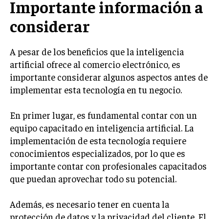
Importante información a
TRANSFORMACIÓN DIGITAL
considerar
ANALÍTICA EMPRESARIAL Y BUSINESS
INTELLIGENCE
A pesar de los beneficios que la inteligencia
CIBERSEGURIDAD EMPRESARIAL
artificial ofrece al comercio electrónico, es
importante considerar algunos aspectos antes de
ESTRATEGIA
implementar esta tecnología en tu negocio.
EMPRESAS FAMILIARES Y SUCESIÓN
GESTIÓN DEL RIESGO EMPRESARIAL
En primer lugar, es fundamental contar con un
equipo capacitado en inteligencia artificial. La
NEGOCIACIÓN Y RESOLUCIÓN DE CONFLICTOS
implementación de esta tecnología requiere
DERECHO EMPRESARIAL Y REGULACIONES
conocimientos especializados, por lo que es
ÉXITO EMPRESARIAL Y CASOS DE ESTUDIO
importante contar con profesionales capacitados
que puedan aprovechar todo su potencial.
GOBIERNO CORPORATIVO
Además, es necesario tener en cuenta la
NEGOCIOS
protección de datos y la privacidad del cliente. El
ESTRATEGIAS DE NEGOCIOS