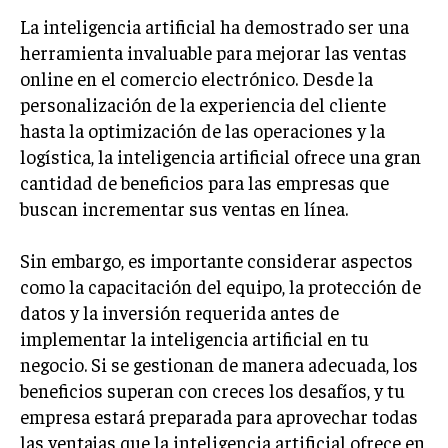
GESTIÓN DE PROYECTOS
La inteligencia artificial ha demostrado ser una
herramienta invaluable para mejorar las ventas
GESTIÓN DE OPERACIONES Y CADENA DE
SUMINISTRO
online en el comercio electrónico. Desde la
personalización de la experiencia del cliente
LOGÍSTICA EMPRESARIAL
hasta la optimización de las operaciones y la
CALIDAD Y MEJORA CONTINUA
logística, la inteligencia artificial ofrece una gran
cantidad de beneficios para las empresas que
TALENTOS
buscan incrementar sus ventas en línea.
RECURSOS HUMANOS Y GESTIÓN DEL
TALENTO
Sin embargo, es importante considerar aspectos
COMPENSACIÓN Y BENEFICIOS
como la capacitación del equipo, la protección de
datos y la inversión requerida antes de
RECLUTAMIENTO Y SELECCIÓN
implementar la inteligencia artificial en tu
DESARROLLO DE PERSONAL
negocio. Si se gestionan de manera adecuada, los
GESTIÓN DEL DESEMPEÑO
beneficios superan con creces los desafíos, y tu
empresa estará preparada para aprovechar todas
CULTURA Y CLIMA ORGANIZACIONAL
las ventajas que la inteligencia artificial ofrece en