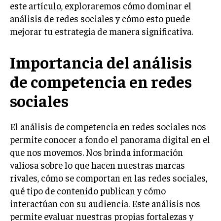
este artículo, exploraremos cómo dominar el
LIFESTYLE
análisis de redes sociales y cómo esto puede
mejorar tu estrategia de manera significativa.
MARKETING
ESTRATEGIAS DE MARKETING
Importancia del análisis
AGENCIAS DE MARKETING
AGENCIAS DE POSICIONAMIENTO WEB SEO
de competencia en redes
VENTA DE ENLACES
sociales
MARKETING DIGITAL
El análisis de competencia en redes sociales nos
PUBLICIDAD
permite conocer a fondo el panorama digital en el
VENTAS Y PERSUASIÓN
que nos movemos. Nos brinda información
valiosa sobre lo que hacen nuestras marcas
GESTIÓN DE PRODUCTOS
rivales, cómo se comportan en las redes sociales,
COMUNICACIÓN CORPORATIVA
qué tipo de contenido publican y cómo
interactúan con su audiencia. Este análisis nos
GESTIÓN DE MARCA
permite evaluar nuestras propias fortalezas y