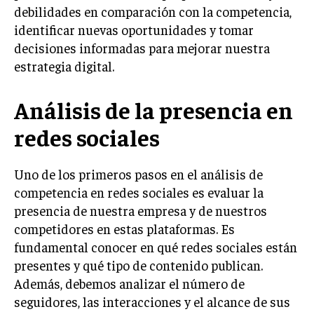
INVESTIGACIÓN DE MERCADO
debilidades en comparación con la competencia,
identificar nuevas oportunidades y tomar
ANÁLISIS DE COMPETENCIA
decisiones informadas para mejorar nuestra
GESTIÓN DE CLIENTES
estrategia digital.
EMPRENDIMIENTO
Análisis de la presencia en
INNOVACIÓN EMPRESARIAL
redes sociales
GESTIÓN DEL CAMBIO
LIDERAZGO
Uno de los primeros pasos en el análisis de
HABILIDADES DIRECTIVAS
competencia en redes sociales es evaluar la
presencia de nuestra empresa y de nuestros
EMPRENDIMIENTO
competidores en estas plataformas. Es
PLANIFICACIÓN EMPRESARIAL
fundamental conocer en qué redes sociales están
presentes y qué tipo de contenido publican.
FINANZAS
Además, debemos analizar el número de
FINANZAS Y CONTABILIDAD
seguidores, las interacciones y el alcance de sus
GESTIÓN DE RECURSOS FINANCIEROS