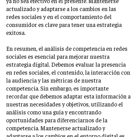
ya no sea efectivo en el presente. Mantenerse
ÉTICA EMPRESARIAL Y RESPONSABILIDAD
actualizado y adaptarse a los cambios en las
SOCIAL
redes sociales y en el comportamiento del
consumidor es clave para tener una estrategia
BLOG
exitosa.
En resumen, el análisis de competencia en redes
Acerca de
Últimas entradas
sociales es esencial para mejorar nuestra
estrategia digital. Debemos evaluar la presencia
Ricardo Serrano
en redes sociales, el contenido, la interacción con
Soy Ricardo Serrano, apasionado de la
la audiencia y las métricas de nuestra
comunicación persuasiva. Con más de 10 años de
competencia. Sin embargo, es importante
experiencia, uso la palabra escrita para crear
estrategias de marketing exitosas. Amante de la
recordar que debemos adaptar esta información a
poesía y el ajedrez, siempre busco el enfoque creativo en cada
nuestras necesidades y objetivos, utilizando el
historia.
análisis como una guía y encontrando
oportunidades para diferenciarnos de la
Aparece en periódicos digitales y domina los buscadores,
Infórmate aquí.
competencia. Mantenerse actualizado y
adaptarse a los cambios en el entorno digital es