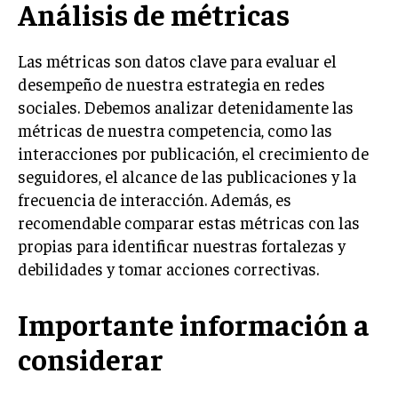
Análisis de métricas
MARKETING B2B
Las métricas son datos clave para evaluar el
MARKETING B2C
desempeño de nuestra estrategia en redes
FRANQUICIAS
sociales. Debemos analizar detenidamente las
métricas de nuestra competencia, como las
MARKETING DE INFLUENCERS
interacciones por publicación, el crecimiento de
E-COMMERCE
seguidores, el alcance de las publicaciones y la
E-COMMERCE Y COMERCIO ELECTRÓNICO
frecuencia de interacción. Además, es
recomendable comparar estas métricas con las
ESTRATEGIAS DE PRICING Y GESTIÓN DE
PRECIOS
propias para identificar nuestras fortalezas y
debilidades y tomar acciones correctivas.
GESTIÓN DE CRISIS EMPRESARIALES
EMPRESAS Y STARTUPS TECNOLÓGICAS
Importante información a
GESTIÓN DE LA EXPERIENCIA DEL CLIENTE
considerar
MÁS
PROYECTOS