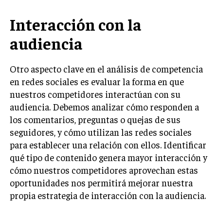
TRANSFORMACIÓN DIGITAL
Interacción con la
ANALÍTICA EMPRESARIAL Y BUSINESS
audiencia
INTELLIGENCE
CIBERSEGURIDAD EMPRESARIAL
Otro aspecto clave en el análisis de competencia
en redes sociales es evaluar la forma en que
ESTRATEGIA
EMPRESAS FAMILIARES Y SUCESIÓN
nuestros competidores interactúan con su
audiencia. Debemos analizar cómo responden a
GESTIÓN DEL RIESGO EMPRESARIAL
los comentarios, preguntas o quejas de sus
NEGOCIACIÓN Y RESOLUCIÓN DE CONFLICTOS
seguidores, y cómo utilizan las redes sociales
para establecer una relación con ellos. Identificar
DERECHO EMPRESARIAL Y REGULACIONES
qué tipo de contenido genera mayor interacción y
ÉXITO EMPRESARIAL Y CASOS DE ESTUDIO
cómo nuestros competidores aprovechan estas
oportunidades nos permitirá mejorar nuestra
GOBIERNO CORPORATIVO
propia estrategia de interacción con la audiencia.
NEGOCIOS
ESTRATEGIAS DE NEGOCIOS