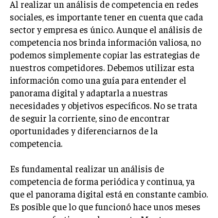
Al realizar un análisis de competencia en redes
GESTIÓN DE PROYECTOS
sociales, es importante tener en cuenta que cada
GESTIÓN DE OPERACIONES Y CADENA DE
sector y empresa es único. Aunque el análisis de
SUMINISTRO
competencia nos brinda información valiosa, no
podemos simplemente copiar las estrategias de
LOGÍSTICA EMPRESARIAL
nuestros competidores. Debemos utilizar esta
CALIDAD Y MEJORA CONTINUA
información como una guía para entender el
panorama digital y adaptarla a nuestras
TALENTOS
necesidades y objetivos específicos. No se trata
RECURSOS HUMANOS Y GESTIÓN DEL
TALENTO
de seguir la corriente, sino de encontrar
oportunidades y diferenciarnos de la
COMPENSACIÓN Y BENEFICIOS
competencia.
RECLUTAMIENTO Y SELECCIÓN
Es fundamental realizar un análisis de
DESARROLLO DE PERSONAL
competencia de forma periódica y continua, ya
GESTIÓN DEL DESEMPEÑO
que el panorama digital está en constante cambio.
Es posible que lo que funcionó hace unos meses
CULTURA Y CLIMA ORGANIZACIONAL