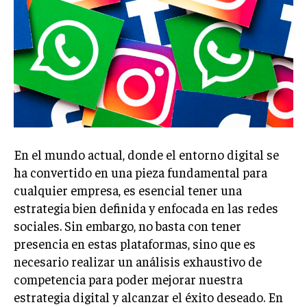
Welcome to Liberty Case
We have a curated list of the most noteworthy news from all
across the globe. With any subscription plan, you get access
to
exclusive articles
that let you stay ahead of the curve.
Your Profile
NEWS
LIFESTYLE
PUBLIC OPINION
En el mundo actual, donde el entorno digital se
ha convertido en una pieza fundamental para
cualquier empresa, es esencial tener una
estrategia bien definida y enfocada en las redes
sociales. Sin embargo, no basta con tener
presencia en estas plataformas, sino que es
necesario realizar un análisis exhaustivo de
competencia para poder mejorar nuestra
estrategia digital y alcanzar el éxito deseado. En