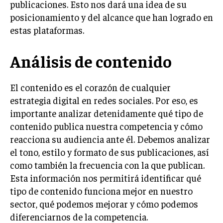
publicaciones. Esto nos dará una idea de su
posicionamiento y del alcance que han logrado en
INVERSIONES Y MERCADOS FINANCIEROS
estas plataformas.
CONTABILIDAD EMPRESARIAL
ECONOMÍA EMPRESARIAL
Análisis de contenido
INTERNACIONAL
El contenido es el corazón de cualquier
NEGOCIOS INTERNACIONALES
estrategia digital en redes sociales. Por eso, es
COMERCIO INTERNACIONAL
importante analizar detenidamente qué tipo de
contenido publica nuestra competencia y cómo
EXPANSIÓN GLOBAL
reacciona su audiencia ante él. Debemos analizar
IMPORTACIÓN Y EXPORTACIÓN
el tono, estilo y formato de sus publicaciones, así
como también la frecuencia con la que publican.
ALIANZAS ESTRATÉGICAS
Esta información nos permitirá identificar qué
TECNOLOGIA
tipo de contenido funciona mejor en nuestro
SOSTENIBILIDAD Y MEDIO AMBIENTE
sector, qué podemos mejorar y cómo podemos
diferenciarnos de la competencia.
GESTIÓN DE LA INNOVACIÓN TECNOLÓGICA