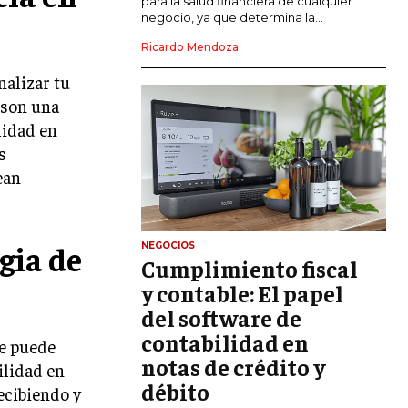
para la salud financiera de cualquier
negocio, ya que determina la...
GESTIÓN DEL RIESGO EMPRESARIAL
Ricardo Mendoza
NEGOCIACIÓN Y RESOLUCIÓN DE
alizar tu
CONFLICTOS
s son una
DERECHO EMPRESARIAL Y
lidad en
REGULACIONES
s
ÉXITO EMPRESARIAL Y CASOS DE
ean
ESTUDIO
GOBIERNO CORPORATIVO
gia de
NEGOCIOS
Cumplimiento fiscal
NEGOCIOS
ESTRATEGIAS DE NEGOCIOS
y contable: El papel
del software de
MARKETING B2B
contabilidad en
te puede
MARKETING B2C
notas de crédito y
ilidad en
débito
FRANQUICIAS
ecibiendo y