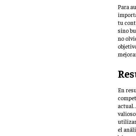
Para au
importa
tu cont
sino bu
no olvi
objetiv
mejorar
Re
En resu
competi
actual.
valioso
utiliza
el anál