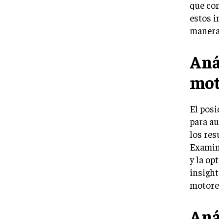
que com
estos i
manera 
Aná
mot
El posi
para au
los res
Examina
y la op
insight
motore
Aná