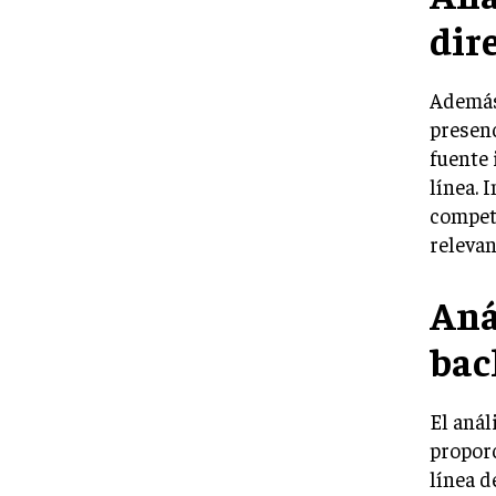
dire
Además
presenc
fuente 
línea. 
competi
relevan
Aná
bac
El anál
proporc
línea d