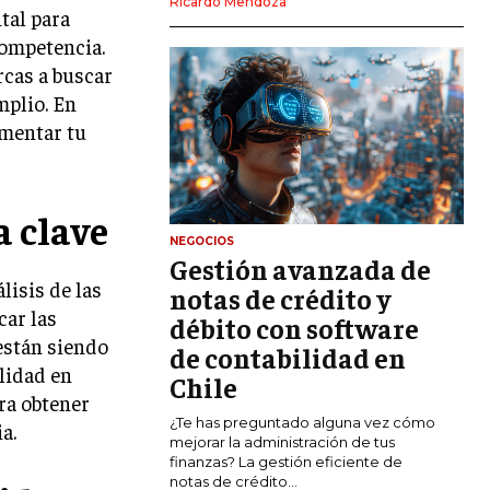
Ricardo Mendoza
tal para
MARKETING DIGITAL
competencia.
PUBLICIDAD
rcas a buscar
mplio. En
VENTAS Y PERSUASIÓN
umentar tu
GESTIÓN DE PRODUCTOS
COMUNICACIÓN CORPORATIVA
a clave
GESTIÓN DE MARCA
NEGOCIOS
Gestión avanzada de
INVESTIGACIÓN DE MERCADO
lisis de las
notas de crédito y
car las
ANÁLISIS DE COMPETENCIA
débito con software
están siendo
de contabilidad en
GESTIÓN DE CLIENTES
ilidad en
Chile
ra obtener
EMPRENDIMIENTO
¿Te has preguntado alguna vez cómo
a.
INNOVACIÓN EMPRESARIAL
mejorar la administración de tus
finanzas? La gestión eficiente de
GESTIÓN DEL CAMBIO
notas de crédito...