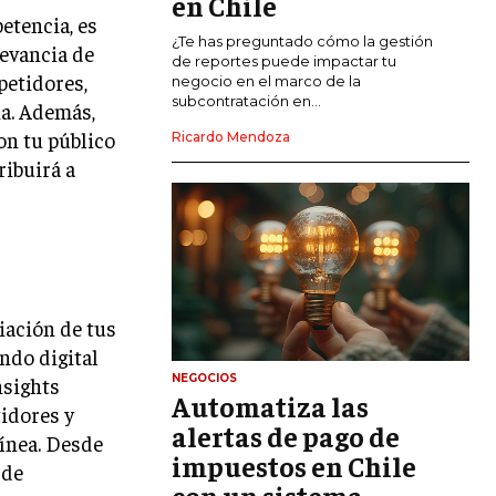
en Chile
etencia, es
CALIDAD Y MEJORA CONTINUA
¿Te has preguntado cómo la gestión
levancia de
de reportes puede impactar tu
petidores,
negocio en el marco de la
TALENTOS
subcontratación en...
ia. Además,
RECURSOS HUMANOS Y GESTIÓN DEL
TALENTO
on tu público
Ricardo Mendoza
ribuirá a
COMPENSACIÓN Y BENEFICIOS
RECLUTAMIENTO Y SELECCIÓN
DESARROLLO DE PERSONAL
GESTIÓN DEL DESEMPEÑO
ciación de tus
CULTURA Y CLIMA ORGANIZACIONAL
ndo digital
NEGOCIOS
nsights
ÉTICA EMPRESARIAL Y
Automatiza las
RESPONSABILIDAD SOCIAL
tidores y
alertas de pago de
línea. Desde
impuestos en Chile
BLOG
 de
con un sistema