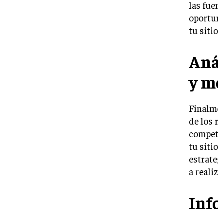
las fue
oportun
tu siti
Aná
y m
Finalme
de los 
compete
tu siti
estrate
a reali
Inf