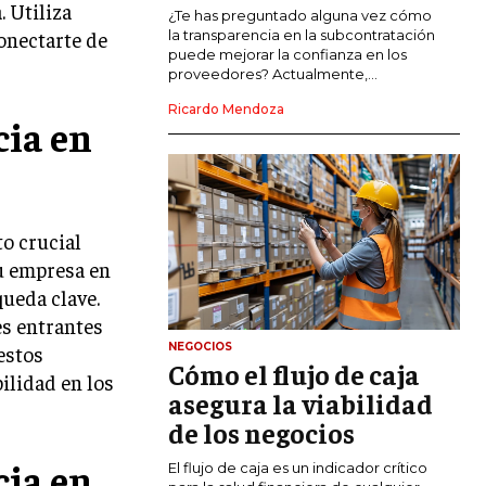
 Utiliza
COMERCIO INTERNACIONAL
¿Te has preguntado alguna vez cómo
conectarte de
la transparencia en la subcontratación
EXPANSIÓN GLOBAL
puede mejorar la confianza en los
proveedores? Actualmente,...
IMPORTACIÓN Y EXPORTACIÓN
Ricardo Mendoza
cia en
ALIANZAS ESTRATÉGICAS
TECNOLOGIA
SOSTENIBILIDAD Y MEDIO AMBIENTE
o crucial
GESTIÓN DE LA INNOVACIÓN
tu empresa en
TECNOLÓGICA
ueda clave.
TRANSFORMACIÓN DIGITAL
es entrantes
NEGOCIOS
 estos
ANALÍTICA EMPRESARIAL Y BUSINESS
Cómo el flujo de caja
INTELLIGENCE
bilidad en los
asegura la viabilidad
CIBERSEGURIDAD EMPRESARIAL
de los negocios
cia en
ESTRATEGIA
El flujo de caja es un indicador crítico
EMPRESAS FAMILIARES Y SUCESIÓN