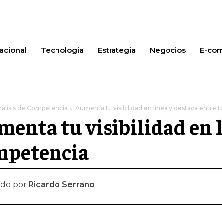
acional
Tecnologia
Estrategia
Negocios
E-co
nálisis de Competencia
Aumenta tu visibilidad en línea y destaca entre
enta tu visibilidad en l
mpetencia
ado por
Ricardo Serrano