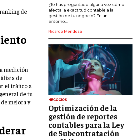
MARKETING DE INFLUENCERS
¿Te has preguntado alguna vez cómo
 ranking de
afecta la exactitud contable a la
gestión de tu negocio? En un
E-COMMERCE
entorno...
E-COMMERCE Y COMERCIO ELECTRÓNICO
Ricardo Mendoza
miento
ESTRATEGIAS DE PRICING Y GESTIÓN DE
PRECIOS
GESTIÓN DE CRISIS EMPRESARIALES
EMPRESAS Y STARTUPS TECNOLÓGICAS
na medición
álisis de
GESTIÓN DE LA EXPERIENCIA DEL
CLIENTE
 el tráfico a
 general de tu
MÁS
NEGOCIOS
s de mejora y
PROYECTOS
Optimización de la
GESTIÓN DE PROYECTOS
gestión de reportes
GESTIÓN DE OPERACIONES Y CADENA
contables para la Ley
derar
DE SUMINISTRO
de Subcontratación
LOGÍSTICA EMPRESARIAL