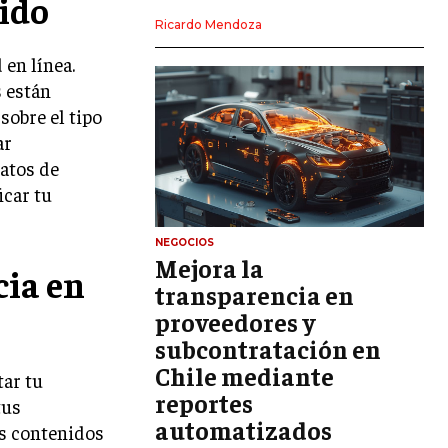
ido
LIDERAZGO
Ricardo Mendoza
 en línea.
HABILIDADES DIRECTIVAS
s están
EMPRENDIMIENTO
sobre el tipo
PLANIFICACIÓN EMPRESARIAL
ar
matos de
FINANZAS
icar tu
FINANZAS Y CONTABILIDAD
GESTIÓN DE RECURSOS FINANCIEROS
NEGOCIOS
Mejora la
cia en
INVERSIONES Y MERCADOS FINANCIEROS
transparencia en
proveedores y
CONTABILIDAD EMPRESARIAL
subcontratación en
ECONOMÍA EMPRESARIAL
Chile mediante
ar tu
reportes
tus
INTERNACIONAL
NEGOCIOS INTERNACIONALES
automatizados
os contenidos