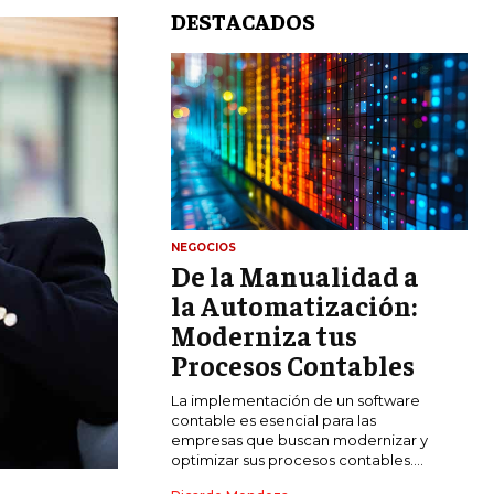
DESTACADOS
NEGOCIOS
De la Manualidad a
LIFESTYLE
la Automatización:
MARKETING
Moderniza tus
ESTRATEGIAS DE MARKETING
Procesos Contables
AGENCIAS DE MARKETING
La implementación de un software
AGENCIAS DE POSICIONAMIENTO WEB
contable es esencial para las
SEO
empresas que buscan modernizar y
optimizar sus procesos contables....
VENTA DE ENLACES