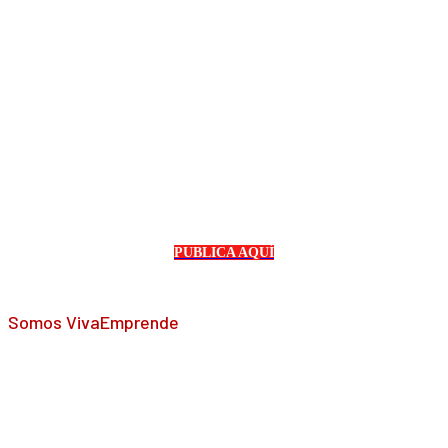
PUBLICA AQUÍ
Somos VivaEmprende
En VivaEmprende nos dedicamos a facilitar el acceso a las
noticias más frescas y relevantes en el mundo del
emprendimiento, el marketing y mucho más. Somos tu fuente
confiable de información actualizada y diversa para