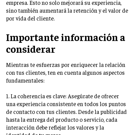
empresa. Esto no solo mejorará su experiencia,
ÉTICA EMPRESARIAL Y RESPONSABILIDAD
sino también aumentará la retención y el valor de
SOCIAL
por vida del cliente.
BLOG
Importante información a
considerar
Acerca de
Últimas entradas
Mientras te esfuerzas por enriquecer la relación
Silvia Delgado
con tus clientes, ten en cuenta algunos aspectos
Soy Silvia Delgado, experta en comercio
fundamentales:
electrónico. Me fascina observar cómo la
tecnología ha transformado la forma en que
compramos y vendemos. En mi tiempo libre,
1. La coherencia es clave: Asegúrate de ofrecer
disfruto del senderismo, apreciando la belleza natural y la
una experiencia consistente en todos los puntos
tranquilidad que ofrece cada sendero.
de contacto con tus clientes. Desde la publicidad
Aparece en periódicos digitales y domina los buscadores,
hasta la entrega del producto o servicio, cada
Infórmate aquí.
interacción debe reflejar los valores y la