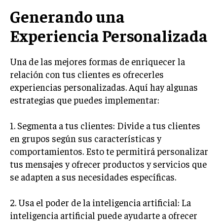
Generando una
MARKETING B2B
Experiencia Personalizada
MARKETING B2C
FRANQUICIAS
Una de las mejores formas de enriquecer la
MARKETING DE INFLUENCERS
relación con tus clientes es ofrecerles
experiencias personalizadas. Aquí hay algunas
E-COMMERCE
estrategias que puedes implementar:
E-COMMERCE Y COMERCIO ELECTRÓNICO
ESTRATEGIAS DE PRICING Y GESTIÓN DE
1. Segmenta a tus clientes: Divide a tus clientes
PRECIOS
en grupos según sus características y
comportamientos. Esto te permitirá personalizar
GESTIÓN DE CRISIS EMPRESARIALES
tus mensajes y ofrecer productos y servicios que
EMPRESAS Y STARTUPS TECNOLÓGICAS
se adapten a sus necesidades específicas.
GESTIÓN DE LA EXPERIENCIA DEL CLIENTE
2. Usa el poder de la inteligencia artificial: La
MÁS
inteligencia artificial puede ayudarte a ofrecer
PROYECTOS