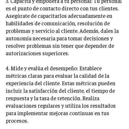
3. Capacita y empodera a tu personal: Tu personal
TRANSFORMACIÓN DIGITAL
es el punto de contacto directo con tus clientes.
Asegúrate de capacitarlos adecuadamente en
ANALÍTICA EMPRESARIAL Y BUSINESS
habilidades de comunicación, resolución de
INTELLIGENCE
problemas y servicio al cliente. Además, dales la
CIBERSEGURIDAD EMPRESARIAL
autonomía necesaria para tomar decisiones y
resolver problemas sin tener que depender de
ESTRATEGIA
autorizaciones superiores.
EMPRESAS FAMILIARES Y SUCESIÓN
GESTIÓN DEL RIESGO EMPRESARIAL
4. Mide y evalúa el desempeño: Establece
métricas claras para evaluar la calidad de la
NEGOCIACIÓN Y RESOLUCIÓN DE CONFLICTOS
experiencia del cliente. Estas métricas pueden
DERECHO EMPRESARIAL Y REGULACIONES
incluir la satisfacción del cliente, el tiempo de
ÉXITO EMPRESARIAL Y CASOS DE ESTUDIO
respuesta y la tasa de retención. Realiza
evaluaciones regulares y utiliza los resultados
GOBIERNO CORPORATIVO
para implementar mejoras continuas en tus
procesos.
NEGOCIOS
ESTRATEGIAS DE NEGOCIOS