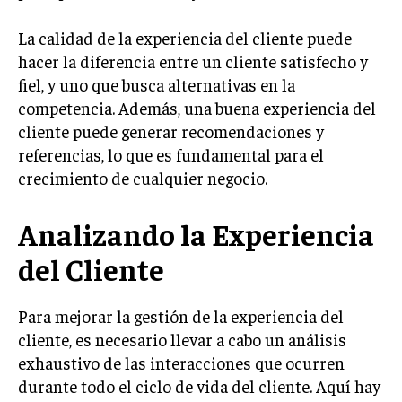
INVESTIGACIÓN DE MERCADO
La calidad de la experiencia del cliente puede
ANÁLISIS DE COMPETENCIA
hacer la diferencia entre un cliente satisfecho y
GESTIÓN DE CLIENTES
fiel, y uno que busca alternativas en la
competencia. Además, una buena experiencia del
EMPRENDIMIENTO
cliente puede generar recomendaciones y
INNOVACIÓN EMPRESARIAL
referencias, lo que es fundamental para el
GESTIÓN DEL CAMBIO
crecimiento de cualquier negocio.
LIDERAZGO
Analizando la Experiencia
HABILIDADES DIRECTIVAS
del Cliente
EMPRENDIMIENTO
PLANIFICACIÓN EMPRESARIAL
Para mejorar la gestión de la experiencia del
cliente, es necesario llevar a cabo un análisis
FINANZAS
exhaustivo de las interacciones que ocurren
FINANZAS Y CONTABILIDAD
durante todo el ciclo de vida del cliente. Aquí hay
GESTIÓN DE RECURSOS FINANCIEROS