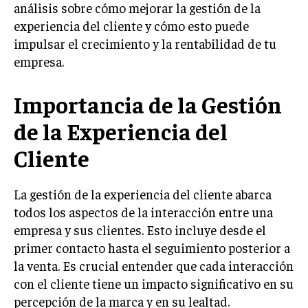
análisis sobre cómo mejorar la gestión de la
LIFESTYLE
experiencia del cliente y cómo esto puede
impulsar el crecimiento y la rentabilidad de tu
MARKETING
ESTRATEGIAS DE MARKETING
empresa.
AGENCIAS DE MARKETING
Importancia de la Gestión
AGENCIAS DE POSICIONAMIENTO WEB SEO
VENTA DE ENLACES
de la Experiencia del
Cliente
MARKETING DIGITAL
PUBLICIDAD
La gestión de la experiencia del cliente abarca
VENTAS Y PERSUASIÓN
todos los aspectos de la interacción entre una
empresa y sus clientes. Esto incluye desde el
GESTIÓN DE PRODUCTOS
primer contacto hasta el seguimiento posterior a
COMUNICACIÓN CORPORATIVA
la venta. Es crucial entender que cada interacción
con el cliente tiene un impacto significativo en su
GESTIÓN DE MARCA
percepción de la marca y en su lealtad.