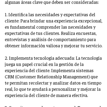
algunas áreas clave que deben ser consideradas:
INVERSIONES Y MERCADOS FINANCIEROS
1. Identifica las necesidades y expectativas del
CONTABILIDAD EMPRESARIAL
cliente: Para brindar una experiencia excepcional,
es fundamental comprender las necesidades y
ECONOMÍA EMPRESARIAL
expectativas de tus clientes. Realiza encuestas,
INTERNACIONAL
entrevistas y análisis de comportamiento para
NEGOCIOS INTERNACIONALES
obtener información valiosa y mejorar tu servicio.
COMERCIO INTERNACIONAL
2. Implementa tecnología adecuada: La tecnología
EXPANSIÓN GLOBAL
juega un papel crucial en la gestión de la
IMPORTACIÓN Y EXPORTACIÓN
experiencia del cliente. Implementa sistemas
CRM (Customer Relationship Management) que
ALIANZAS ESTRATÉGICAS
te permitan recolectar y analizar datos en tiempo
real, lo que te ayudará a personalizar y mejorar la
TECNOLOGIA
experiencia del cliente de manera efectiva.
SOSTENIBILIDAD Y MEDIO AMBIENTE
GESTIÓN DE LA INNOVACIÓN TECNOLÓGICA