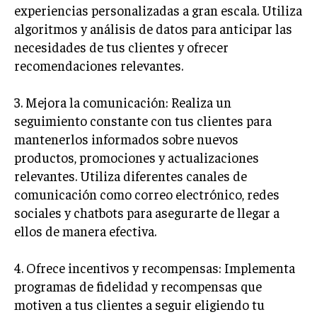
experiencias personalizadas a gran escala. Utiliza
GESTIÓN DE PROYECTOS
algoritmos y análisis de datos para anticipar las
GESTIÓN DE OPERACIONES Y CADENA DE
necesidades de tus clientes y ofrecer
SUMINISTRO
recomendaciones relevantes.
LOGÍSTICA EMPRESARIAL
3. Mejora la comunicación: Realiza un
CALIDAD Y MEJORA CONTINUA
seguimiento constante con tus clientes para
mantenerlos informados sobre nuevos
TALENTOS
RECURSOS HUMANOS Y GESTIÓN DEL
productos, promociones y actualizaciones
TALENTO
relevantes. Utiliza diferentes canales de
comunicación como correo electrónico, redes
COMPENSACIÓN Y BENEFICIOS
sociales y chatbots para asegurarte de llegar a
RECLUTAMIENTO Y SELECCIÓN
ellos de manera efectiva.
DESARROLLO DE PERSONAL
4. Ofrece incentivos y recompensas: Implementa
GESTIÓN DEL DESEMPEÑO
programas de fidelidad y recompensas que
CULTURA Y CLIMA ORGANIZACIONAL
motiven a tus clientes a seguir eligiendo tu