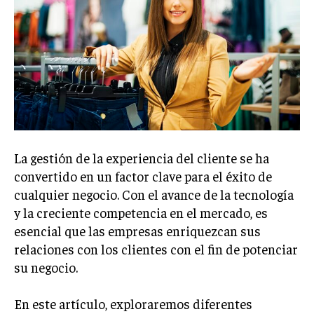
Welcome to Liberty Case
We have a curated list of the most noteworthy news from all
across the globe. With any subscription plan, you get access
to
exclusive articles
that let you stay ahead of the curve.
Your Profile
NEWS
LIFESTYLE
PUBLIC OPINION
La gestión de la experiencia del cliente se ha
convertido en un factor clave para el éxito de
cualquier negocio. Con el avance de la tecnología
y la creciente competencia en el mercado, es
esencial que las empresas enriquezcan sus
relaciones con los clientes con el fin de potenciar
su negocio.
En este artículo, exploraremos diferentes