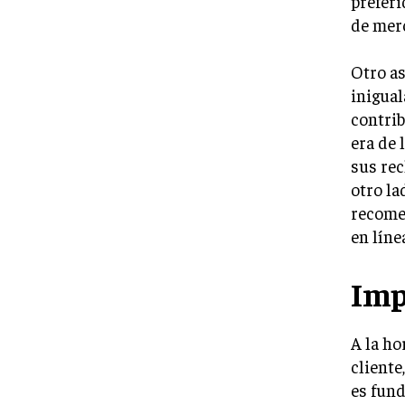
preferi
de merc
Otro as
inigual
contrib
era de 
sus rec
otro la
recome
en líne
Imp
A la ho
cliente
es fund