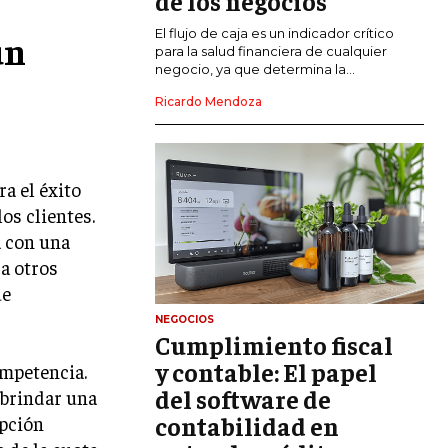
de los negocios
El flujo de caja es un indicador crítico
GESTIÓN DEL RIESGO EMPRESARIAL
un
para la salud financiera de cualquier
negocio, ya que determina la...
NEGOCIACIÓN Y RESOLUCIÓN DE
CONFLICTOS
Ricardo Mendoza
DERECHO EMPRESARIAL Y
REGULACIONES
a el éxito
ÉXITO EMPRESARIAL Y CASOS DE
ESTUDIO
os clientes.
a con una
GOBIERNO CORPORATIVO
a otros
ue
NEGOCIOS
ESTRATEGIAS DE NEGOCIOS
NEGOCIOS
Cumplimiento fiscal
MARKETING B2B
y contable: El papel
ompetencia.
MARKETING B2C
del software de
 brindar una
contabilidad en
opción
FRANQUICIAS