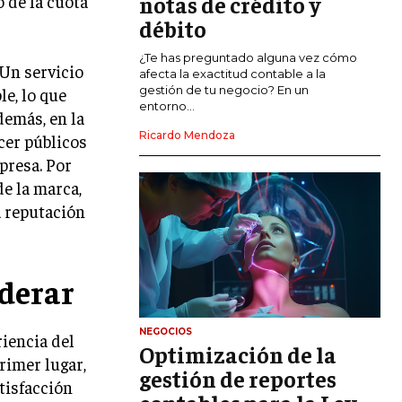
notas de crédito y
 de la cuota
MARKETING DE INFLUENCERS
débito
E-COMMERCE
¿Te has preguntado alguna vez cómo
 Un servicio
E-COMMERCE Y COMERCIO ELECTRÓNICO
afecta la exactitud contable a la
gestión de tu negocio? En un
le, lo que
ESTRATEGIAS DE PRICING Y GESTIÓN DE
entorno...
demás, en la
PRECIOS
Ricardo Mendoza
acer públicos
GESTIÓN DE CRISIS EMPRESARIALES
presa. Por
de la marca,
EMPRESAS Y STARTUPS TECNOLÓGICAS
 reputación
GESTIÓN DE LA EXPERIENCIA DEL
CLIENTE
derar
MÁS
PROYECTOS
GESTIÓN DE PROYECTOS
NEGOCIOS
riencia del
Optimización de la
GESTIÓN DE OPERACIONES Y CADENA
rimer lugar,
DE SUMINISTRO
gestión de reportes
tisfacción
LOGÍSTICA EMPRESARIAL