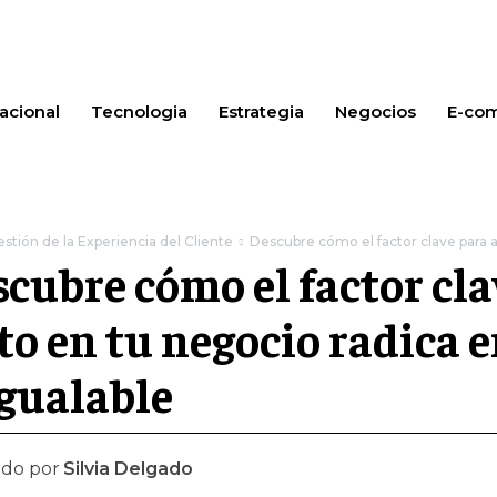
acional
Tecnologia
Estrategia
Negocios
E-co
stión de la Experiencia del Cliente
Descubre cómo el factor clave para al
cubre cómo el factor cla
to en tu negocio radica e
gualable
ado por
Silvia Delgado