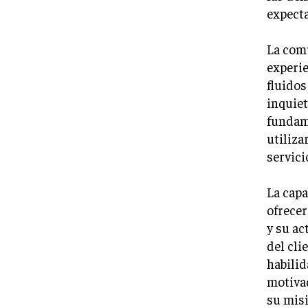
expecta
La comu
experie
fluidos
inquiet
fundame
utiliza
servici
La capa
ofrecer
y su ac
del cli
habilid
motiva
su misi