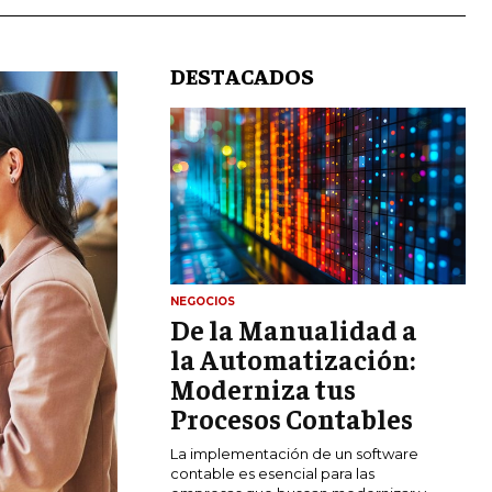
DESTACADOS
LIFESTYLE
NEGOCIOS
De la Manualidad a
MARKETING
ESTRATEGIAS DE MARKETING
la Automatización:
Moderniza tus
AGENCIAS DE MARKETING
AGENCIAS DE POSICIONAMIENTO WEB
Procesos Contables
SEO
La implementación de un software
VENTA DE ENLACES
contable es esencial para las