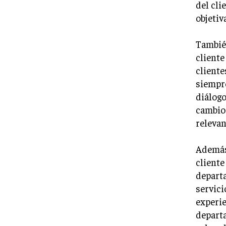
del cli
objetiv
También
cliente
cliente
siempr
diálogo
cambio
relevan
Además,
cliente
departa
servici
experie
depart