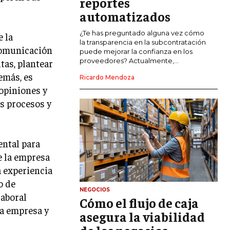
reportes
COMERCIO INTERNACIONAL
automatizados
EXPANSIÓN GLOBAL
¿Te has preguntado alguna vez cómo
e la
la transparencia en la subcontratación
IMPORTACIÓN Y EXPORTACIÓN
 comunicación
puede mejorar la confianza en los
proveedores? Actualmente,...
tas, plantear
ALIANZAS ESTRATÉGICAS
emás, es
Ricardo Mendoza
 opiniones y
TECNOLOGIA
SOSTENIBILIDAD Y MEDIO AMBIENTE
s procesos y
GESTIÓN DE LA INNOVACIÓN
TECNOLÓGICA
ental para
TRANSFORMACIÓN DIGITAL
e la empresa
ANALÍTICA EMPRESARIAL Y BUSINESS
a experiencia
INTELLIGENCE
o de
NEGOCIOS
CIBERSEGURIDAD EMPRESARIAL
laboral
Cómo el flujo de caja
a empresa y
asegura la viabilidad
ESTRATEGIA
EMPRESAS FAMILIARES Y SUCESIÓN