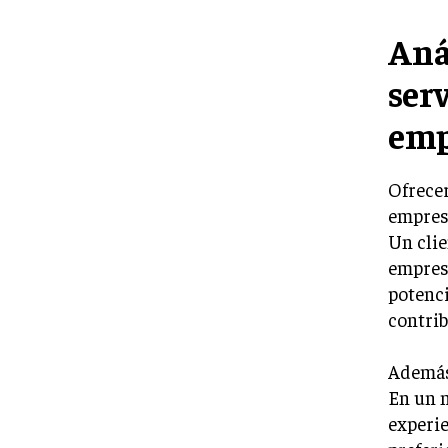
Aná
serv
emp
Ofrecer
empresa
Un clie
empres
potenci
contrib
Además,
En un 
experi