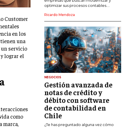
empresas que buscan modernizar y
optimizar sus procesos contables....
MARKETING DIGITAL
Ricardo Mendoza
PUBLICIDAD
omo Customer
amentales
VENTAS Y PERSUASIÓN
encia en los
GESTIÓN DE PRODUCTOS
 tienen una
 un servicio
COMUNICACIÓN CORPORATIVA
y lograr el
GESTIÓN DE MARCA
INVESTIGACIÓN DE MERCADO
la
NEGOCIOS
Gestión avanzada de
ANÁLISIS DE COMPETENCIA
notas de crédito y
GESTIÓN DE CLIENTES
débito con software
de contabilidad en
EMPRENDIMIENTO
interacciones
INNOVACIÓN EMPRESARIAL
Chile
 vida como
a marca,
GESTIÓN DEL CAMBIO
¿Te has preguntado alguna vez cómo