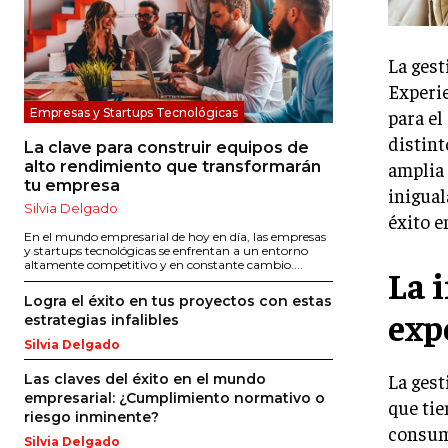
La gest
Experie
para el
Empresas y Startups Tecnológicas
distint
La clave para construir equipos de
amplia 
alto rendimiento que transformarán
tu empresa
inigual
Silvia Delgado
éxito e
En el mundo empresarial de hoy en día, las empresas
y startups tecnológicas se enfrentan a un entorno
altamente competitivo y en constante cambio....
La 
Logra el éxito en tus proyectos con estas
exp
estrategias infalibles
Silvia Delgado
La gest
Las claves del éxito en el mundo
empresarial: ¿Cumplimiento normativo o
que tie
riesgo inminente?
consumi
Silvia Delgado