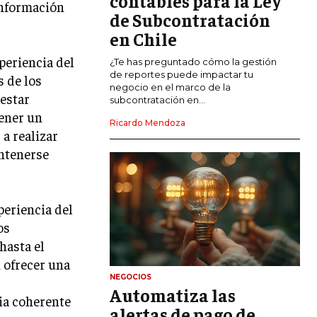
contables para la Ley
 información
de Subcontratación
CALIDAD Y MEJORA CONTINUA
en Chile
periencia del
TALENTOS
¿Te has preguntado cómo la gestión
RECURSOS HUMANOS Y GESTIÓN DEL
de reportes puede impactar tu
s de los
TALENTO
negocio en el marco de la
 estar
subcontratación en...
COMPENSACIÓN Y BENEFICIOS
ener un
Ricardo Mendoza
 a realizar
RECLUTAMIENTO Y SELECCIÓN
antenerse
DESARROLLO DE PERSONAL
GESTIÓN DEL DESEMPEÑO
periencia del
CULTURA Y CLIMA ORGANIZACIONAL
os
hasta el
ÉTICA EMPRESARIAL Y
RESPONSABILIDAD SOCIAL
 ofrecer una
NEGOCIOS
Automatiza las
BLOG
ia coherente
alertas de pago de