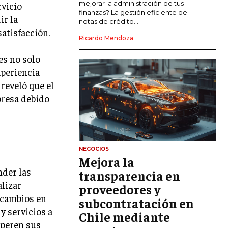
mejorar la administración de tus
rvicio
LIDERAZGO
finanzas? La gestión eficiente de
ir la
notas de crédito...
satisfacción.
HABILIDADES DIRECTIVAS
Ricardo Mendoza
EMPRENDIMIENTO
es no solo
PLANIFICACIÓN EMPRESARIAL
xperiencia
reveló que el
FINANZAS
presa debido
FINANZAS Y CONTABILIDAD
GESTIÓN DE RECURSOS FINANCIEROS
INVERSIONES Y MERCADOS FINANCIEROS
NEGOCIOS
Mejora la
CONTABILIDAD EMPRESARIAL
nder las
transparencia en
ECONOMÍA EMPRESARIAL
alizar
proveedores y
 cambios en
subcontratación en
INTERNACIONAL
y servicios a
Chile mediante
NEGOCIOS INTERNACIONALES
uperen sus