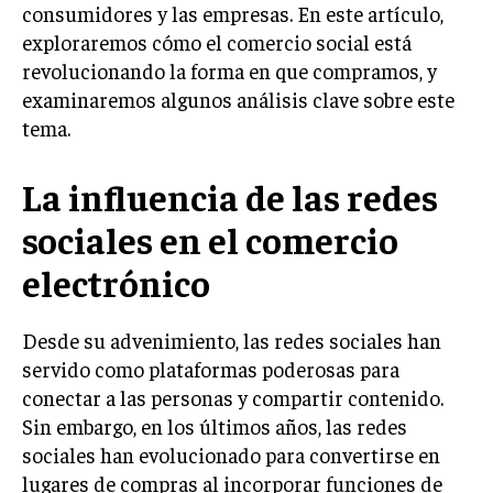
consumidores y las empresas. En este artículo,
LIFESTYLE
exploraremos cómo el comercio social está
revolucionando la forma en que compramos, y
MARKETING
ESTRATEGIAS DE MARKETING
examinaremos algunos análisis clave sobre este
tema.
AGENCIAS DE MARKETING
AGENCIAS DE POSICIONAMIENTO WEB SEO
La influencia de las redes
VENTA DE ENLACES
sociales en el comercio
MARKETING DIGITAL
electrónico
PUBLICIDAD
VENTAS Y PERSUASIÓN
Desde su advenimiento, las redes sociales han
servido como plataformas poderosas para
GESTIÓN DE PRODUCTOS
conectar a las personas y compartir contenido.
COMUNICACIÓN CORPORATIVA
Sin embargo, en los últimos años, las redes
sociales han evolucionado para convertirse en
GESTIÓN DE MARCA
lugares de compras al incorporar funciones de