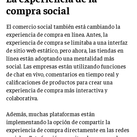
compra social
MARKETING B2B
MARKETING B2C
El comercio social también está cambiando la
FRANQUICIAS
experiencia de compra en línea. Antes, la
experiencia de compra se limitaba a una interfaz
MARKETING DE INFLUENCERS
de sitio web estático, pero ahora, las tiendas en
línea están adoptando una mentalidad más
E-COMMERCE
E-COMMERCE Y COMERCIO ELECTRÓNICO
social. Las empresas están utilizando funciones
de chat en vivo, comentarios en tiempo real y
ESTRATEGIAS DE PRICING Y GESTIÓN DE
calificaciones de productos para crear una
PRECIOS
experiencia de compra más interactiva y
GESTIÓN DE CRISIS EMPRESARIALES
colaborativa.
EMPRESAS Y STARTUPS TECNOLÓGICAS
Además, muchas plataformas están
GESTIÓN DE LA EXPERIENCIA DEL CLIENTE
implementando la opción de compartir la
experiencia de compra directamente en las redes
MÁS
PROYECTOS