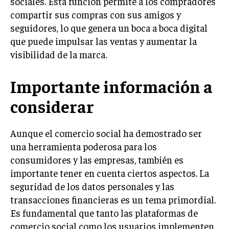
sociales. Esta función permite a los compradores
GESTIÓN DE PROYECTOS
compartir sus compras con sus amigos y
seguidores, lo que genera un boca a boca digital
GESTIÓN DE OPERACIONES Y CADENA DE
SUMINISTRO
que puede impulsar las ventas y aumentar la
visibilidad de la marca.
LOGÍSTICA EMPRESARIAL
CALIDAD Y MEJORA CONTINUA
Importante información a
considerar
TALENTOS
RECURSOS HUMANOS Y GESTIÓN DEL
TALENTO
Aunque el comercio social ha demostrado ser
COMPENSACIÓN Y BENEFICIOS
una herramienta poderosa para los
consumidores y las empresas, también es
RECLUTAMIENTO Y SELECCIÓN
importante tener en cuenta ciertos aspectos. La
DESARROLLO DE PERSONAL
seguridad de los datos personales y las
GESTIÓN DEL DESEMPEÑO
transacciones financieras es un tema primordial.
Es fundamental que tanto las plataformas de
CULTURA Y CLIMA ORGANIZACIONAL
comercio social como los usuarios implementen