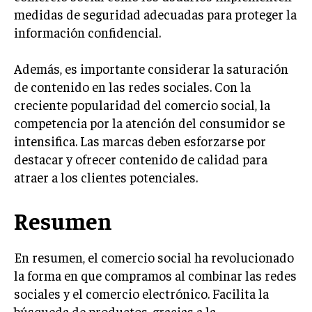
ÉTICA EMPRESARIAL Y RESPONSABILIDAD
medidas de seguridad adecuadas para proteger la
SOCIAL
información confidencial.
BLOG
Además, es importante considerar la saturación
de contenido en las redes sociales. Con la
creciente popularidad del comercio social, la
competencia por la atención del consumidor se
Acerca de
Últimas entradas
intensifica. Las marcas deben esforzarse por
Silvia Delgado
destacar y ofrecer contenido de calidad para
Soy Silvia Delgado, experta en comercio
atraer a los clientes potenciales.
electrónico. Me fascina observar cómo la
tecnología ha transformado la forma en que
Resumen
compramos y vendemos. En mi tiempo libre,
disfruto del senderismo, apreciando la belleza natural y la
tranquilidad que ofrece cada sendero.
En resumen, el comercio social ha revolucionado
Aparece en periódicos digitales y domina los buscadores,
la forma en que compramos al combinar las redes
Infórmate aquí.
sociales y el comercio electrónico. Facilita la
búsqueda de productos, gracias a la