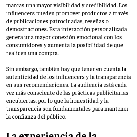
marcas una mayor visibilidad y credibilidad. Los
TRANSFORMACIÓN DIGITAL
influencers pueden promover productos a través
ANALÍTICA EMPRESARIAL Y BUSINESS
de publicaciones patrocinadas, reseñas o
INTELLIGENCE
demostraciones. Esta interacción personalizada
genera una mayor conexión emocional con los
CIBERSEGURIDAD EMPRESARIAL
consumidores y aumenta la posibilidad de que
ESTRATEGIA
realicen una compra.
EMPRESAS FAMILIARES Y SUCESIÓN
Sin embargo, también hay que tener en cuenta la
GESTIÓN DEL RIESGO EMPRESARIAL
autenticidad de los influencers y la transparencia
NEGOCIACIÓN Y RESOLUCIÓN DE CONFLICTOS
en sus recomendaciones. La audiencia está cada
DERECHO EMPRESARIAL Y REGULACIONES
vez más consciente de las prácticas publicitarias
encubiertas, por lo que la honestidad y la
ÉXITO EMPRESARIAL Y CASOS DE ESTUDIO
transparencia son fundamentales para mantener
GOBIERNO CORPORATIVO
la confianza del público.
NEGOCIOS
La experiencia de la
ESTRATEGIAS DE NEGOCIOS