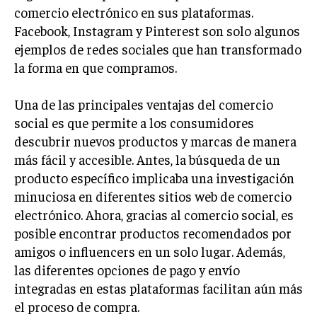
INVESTIGACIÓN DE MERCADO
comercio electrónico en sus plataformas.
Facebook, Instagram y Pinterest son solo algunos
ANÁLISIS DE COMPETENCIA
ejemplos de redes sociales que han transformado
GESTIÓN DE CLIENTES
la forma en que compramos.
EMPRENDIMIENTO
Una de las principales ventajas del comercio
INNOVACIÓN EMPRESARIAL
social es que permite a los consumidores
GESTIÓN DEL CAMBIO
descubrir nuevos productos y marcas de manera
más fácil y accesible. Antes, la búsqueda de un
LIDERAZGO
producto específico implicaba una investigación
HABILIDADES DIRECTIVAS
minuciosa en diferentes sitios web de comercio
electrónico. Ahora, gracias al comercio social, es
EMPRENDIMIENTO
posible encontrar productos recomendados por
PLANIFICACIÓN EMPRESARIAL
amigos o influencers en un solo lugar. Además,
las diferentes opciones de pago y envío
FINANZAS
integradas en estas plataformas facilitan aún más
FINANZAS Y CONTABILIDAD
el proceso de compra.
GESTIÓN DE RECURSOS FINANCIEROS