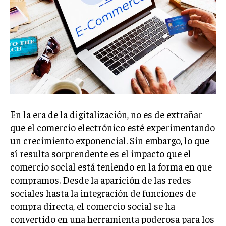
Welcome to Liberty Case
We have a curated list of the most noteworthy news from all
across the globe. With any subscription plan, you get access
to
exclusive articles
that let you stay ahead of the curve.
Your Profile
NEWS
LIFESTYLE
PUBLIC OPINION
En la era de la digitalización, no es de extrañar
que el comercio electrónico esté experimentando
un crecimiento exponencial. Sin embargo, lo que
sí resulta sorprendente es el impacto que el
comercio social está teniendo en la forma en que
compramos. Desde la aparición de las redes
sociales hasta la integración de funciones de
compra directa, el comercio social se ha
convertido en una herramienta poderosa para los