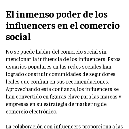
INVERSIONES Y MERCADOS FINANCIEROS
El inmenso poder de los
CONTABILIDAD EMPRESARIAL
influencers en el comercio
ECONOMÍA EMPRESARIAL
social
INTERNACIONAL
No se puede hablar del comercio social sin
NEGOCIOS INTERNACIONALES
mencionar la influencia de los influencers. Estos
COMERCIO INTERNACIONAL
usuarios populares en las redes sociales han
EXPANSIÓN GLOBAL
logrado construir comunidades de seguidores
leales que confían en sus recomendaciones.
IMPORTACIÓN Y EXPORTACIÓN
Aprovechando esta confianza, los influencers se
ALIANZAS ESTRATÉGICAS
han convertido en figuras clave para las marcas y
empresas en su estrategia de marketing de
TECNOLOGIA
comercio electrónico.
SOSTENIBILIDAD Y MEDIO AMBIENTE
GESTIÓN DE LA INNOVACIÓN TECNOLÓGICA
La colaboración con influencers proporciona a las