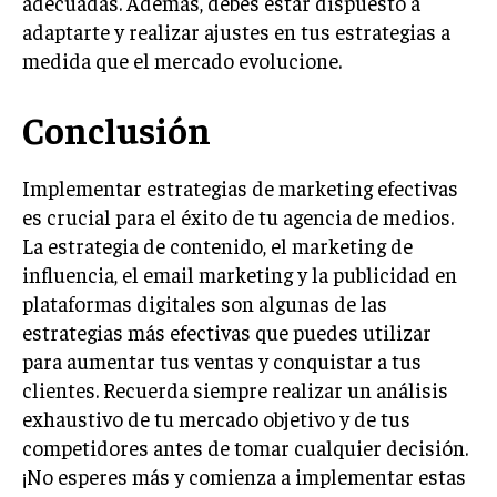
adecuadas. Además, debes estar dispuesto a
GESTIÓN DE PROYECTOS
adaptarte y realizar ajustes en tus estrategias a
medida que el mercado evolucione.
GESTIÓN DE OPERACIONES Y CADENA DE
SUMINISTRO
Conclusión
LOGÍSTICA EMPRESARIAL
CALIDAD Y MEJORA CONTINUA
Implementar estrategias de marketing efectivas
es crucial para el éxito de tu agencia de medios.
TALENTOS
RECURSOS HUMANOS Y GESTIÓN DEL
La estrategia de contenido, el marketing de
TALENTO
influencia, el email marketing y la publicidad en
plataformas digitales son algunas de las
COMPENSACIÓN Y BENEFICIOS
estrategias más efectivas que puedes utilizar
RECLUTAMIENTO Y SELECCIÓN
para aumentar tus ventas y conquistar a tus
clientes. Recuerda siempre realizar un análisis
DESARROLLO DE PERSONAL
exhaustivo de tu mercado objetivo y de tus
GESTIÓN DEL DESEMPEÑO
competidores antes de tomar cualquier decisión.
CULTURA Y CLIMA ORGANIZACIONAL
¡No esperes más y comienza a implementar estas