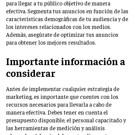
para llegar a tu público objetivo de manera
MARKETING B2B
efectiva. Segmenta tus anuncios en función de las
características demográficas de tu audiencia y de
MARKETING B2C
los intereses relacionados con los medios.
FRANQUICIAS
Además, asegúrate de optimizar tus anuncios
para obtener los mejores resultados.
MARKETING DE INFLUENCERS
Importante información a
E-COMMERCE
E-COMMERCE Y COMERCIO ELECTRÓNICO
considerar
ESTRATEGIAS DE PRICING Y GESTIÓN DE
PRECIOS
Antes de implementar cualquier estrategia de
GESTIÓN DE CRISIS EMPRESARIALES
marketing, es importante que cuentes con los
EMPRESAS Y STARTUPS TECNOLÓGICAS
recursos necesarios para llevarla a cabo de
manera efectiva. Debes tener en cuenta el
GESTIÓN DE LA EXPERIENCIA DEL CLIENTE
presupuesto disponible, el personal capacitado y
las herramientas de medición y análisis
MÁS
PROYECTOS