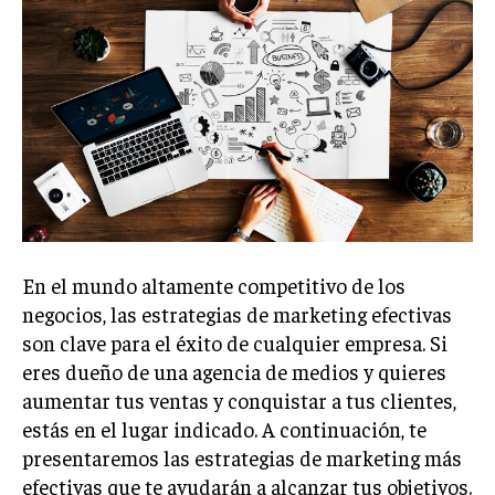
Welcome to Liberty Case
We have a curated list of the most noteworthy news from all
across the globe. With any subscription plan, you get access
to
exclusive articles
that let you stay ahead of the curve.
Your Profile
NEWS
LIFESTYLE
PUBLIC OPINION
En el mundo altamente competitivo de los
negocios, las estrategias de marketing efectivas
son clave para el éxito de cualquier empresa. Si
eres dueño de una agencia de medios y quieres
aumentar tus ventas y conquistar a tus clientes,
estás en el lugar indicado. A continuación, te
presentaremos las estrategias de marketing más
efectivas que te ayudarán a alcanzar tus objetivos.