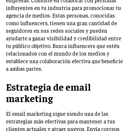
influyentes en tu industria para promocionar tu
INVERSIONES Y MERCADOS FINANCIEROS
agencia de medios. Estas personas, conocidas
CONTABILIDAD EMPRESARIAL
como influencers, tienen una gran cantidad de
seguidores en sus redes sociales y pueden
ECONOMÍA EMPRESARIAL
ayudarte a ganar visibilidad y credibilidad entre
tu público objetivo. Busca influencers que estén
INTERNACIONAL
NEGOCIOS INTERNACIONALES
relacionados con el mundo de los medios y
establece una colaboración efectiva que beneficie
COMERCIO INTERNACIONAL
a ambas partes.
EXPANSIÓN GLOBAL
Estrategia de email
IMPORTACIÓN Y EXPORTACIÓN
marketing
ALIANZAS ESTRATÉGICAS
TECNOLOGIA
El email marketing sigue siendo una de las
SOSTENIBILIDAD Y MEDIO AMBIENTE
estrategias más efectivas para mantener a tus
GESTIÓN DE LA INNOVACIÓN TECNOLÓGICA
clientes actuales y atraer nuevos. Envía correos