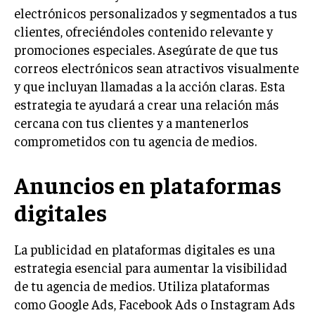
electrónicos personalizados y segmentados a tus
TRANSFORMACIÓN DIGITAL
clientes, ofreciéndoles contenido relevante y
ANALÍTICA EMPRESARIAL Y BUSINESS
promociones especiales. Asegúrate de que tus
INTELLIGENCE
correos electrónicos sean atractivos visualmente
CIBERSEGURIDAD EMPRESARIAL
y que incluyan llamadas a la acción claras. Esta
estrategia te ayudará a crear una relación más
ESTRATEGIA
cercana con tus clientes y a mantenerlos
EMPRESAS FAMILIARES Y SUCESIÓN
comprometidos con tu agencia de medios.
GESTIÓN DEL RIESGO EMPRESARIAL
Anuncios en plataformas
NEGOCIACIÓN Y RESOLUCIÓN DE CONFLICTOS
digitales
DERECHO EMPRESARIAL Y REGULACIONES
ÉXITO EMPRESARIAL Y CASOS DE ESTUDIO
La publicidad en plataformas digitales es una
GOBIERNO CORPORATIVO
estrategia esencial para aumentar la visibilidad
de tu agencia de medios. Utiliza plataformas
NEGOCIOS
como Google Ads, Facebook Ads o Instagram Ads
ESTRATEGIAS DE NEGOCIOS