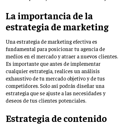
LIFESTYLE
La importancia de la
MARKETING
estrategia de marketing
ESTRATEGIAS DE MARKETING
AGENCIAS DE MARKETING
AGENCIAS DE POSICIONAMIENTO WEB SEO
Una estrategia de marketing efectiva es
fundamental para posicionar tu agencia de
VENTA DE ENLACES
medios en el mercado y atraer a nuevos clientes.
Es importante que antes de implementar
MARKETING DIGITAL
cualquier estrategia, realices un análisis
PUBLICIDAD
exhaustivo de tu mercado objetivo y de tus
competidores. Solo así podrás diseñar una
VENTAS Y PERSUASIÓN
estrategia que se ajuste a las necesidades y
GESTIÓN DE PRODUCTOS
deseos de tus clientes potenciales.
COMUNICACIÓN CORPORATIVA
Estrategia de contenido
GESTIÓN DE MARCA