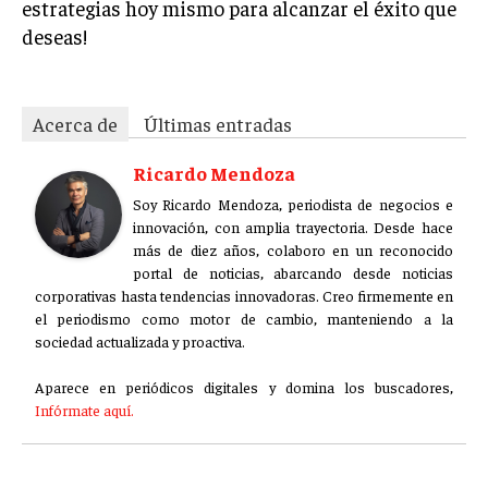
estrategias hoy mismo para alcanzar el éxito que
ÉTICA EMPRESARIAL Y RESPONSABILIDAD
deseas!
SOCIAL
BLOG
Acerca de
Últimas entradas
Ricardo Mendoza
Acerca de
Últimas entradas
Soy Ricardo Mendoza, periodista de negocios e
innovación, con amplia trayectoria. Desde hace
Ricardo Mendoza
más de diez años, colaboro en un reconocido
portal de noticias, abarcando desde noticias
Soy Ricardo Mendoza, periodista de negocios e
innovación, con amplia trayectoria. Desde hace
corporativas hasta tendencias innovadoras. Creo firmemente en
más de diez años, colaboro en un reconocido
el periodismo como motor de cambio, manteniendo a la
portal de noticias, abarcando desde noticias
sociedad actualizada y proactiva.
corporativas hasta tendencias innovadoras. Creo firmemente en
el periodismo como motor de cambio, manteniendo a la
Aparece en periódicos digitales y domina los buscadores,
sociedad actualizada y proactiva.
Infórmate aquí.
Aparece en periódicos digitales y domina los buscadores,
Infórmate aquí.