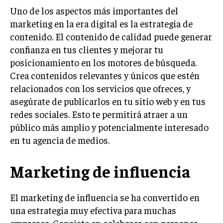
INVESTIGACIÓN DE MERCADO
Uno de los aspectos más importantes del
marketing en la era digital es la estrategia de
ANÁLISIS DE COMPETENCIA
contenido. El contenido de calidad puede generar
GESTIÓN DE CLIENTES
confianza en tus clientes y mejorar tu
posicionamiento en los motores de búsqueda.
EMPRENDIMIENTO
Crea contenidos relevantes y únicos que estén
INNOVACIÓN EMPRESARIAL
relacionados con los servicios que ofreces, y
GESTIÓN DEL CAMBIO
asegúrate de publicarlos en tu sitio web y en tus
LIDERAZGO
redes sociales. Esto te permitirá atraer a un
público más amplio y potencialmente interesado
HABILIDADES DIRECTIVAS
en tu agencia de medios.
EMPRENDIMIENTO
Marketing de influencia
PLANIFICACIÓN EMPRESARIAL
FINANZAS
El marketing de influencia se ha convertido en
FINANZAS Y CONTABILIDAD
una estrategia muy efectiva para muchas
GESTIÓN DE RECURSOS FINANCIEROS
empresas. Consiste en colaborar con personas