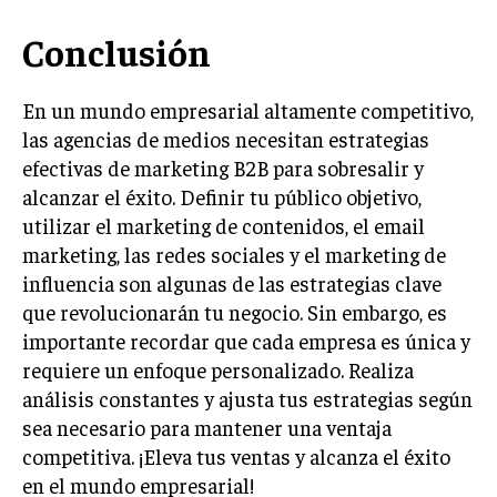
ÉTICA EMPRESARIAL Y RESPONSABILIDAD
SOCIAL
Conclusión
BLOG
En un mundo empresarial altamente competitivo,
las agencias de medios necesitan estrategias
efectivas de marketing B2B para sobresalir y
alcanzar el éxito. Definir tu público objetivo,
Acerca de
Últimas entradas
utilizar el marketing de contenidos, el email
Ricardo Mendoza
marketing, las redes sociales y el marketing de
Soy Ricardo Mendoza, periodista de negocios e
influencia son algunas de las estrategias clave
innovación, con amplia trayectoria. Desde hace
que revolucionarán tu negocio. Sin embargo, es
más de diez años, colaboro en un reconocido
importante recordar que cada empresa es única y
portal de noticias, abarcando desde noticias
requiere un enfoque personalizado. Realiza
corporativas hasta tendencias innovadoras. Creo firmemente en
el periodismo como motor de cambio, manteniendo a la
análisis constantes y ajusta tus estrategias según
sociedad actualizada y proactiva.
sea necesario para mantener una ventaja
competitiva. ¡Eleva tus ventas y alcanza el éxito
Aparece en periódicos digitales y domina los buscadores,
Infórmate aquí.
en el mundo empresarial!