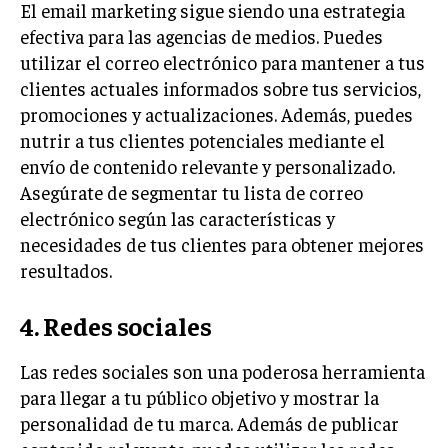
El email marketing sigue siendo una estrategia
TRANSFORMACIÓN DIGITAL
efectiva para las agencias de medios. Puedes
utilizar el correo electrónico para mantener a tus
ANALÍTICA EMPRESARIAL Y BUSINESS
INTELLIGENCE
clientes actuales informados sobre tus servicios,
promociones y actualizaciones. Además, puedes
CIBERSEGURIDAD EMPRESARIAL
nutrir a tus clientes potenciales mediante el
envío de contenido relevante y personalizado.
ESTRATEGIA
EMPRESAS FAMILIARES Y SUCESIÓN
Asegúrate de segmentar tu lista de correo
electrónico según las características y
GESTIÓN DEL RIESGO EMPRESARIAL
necesidades de tus clientes para obtener mejores
NEGOCIACIÓN Y RESOLUCIÓN DE CONFLICTOS
resultados.
DERECHO EMPRESARIAL Y REGULACIONES
4. Redes sociales
ÉXITO EMPRESARIAL Y CASOS DE ESTUDIO
Las redes sociales son una poderosa herramienta
GOBIERNO CORPORATIVO
para llegar a tu público objetivo y mostrar la
personalidad de tu marca. Además de publicar
NEGOCIOS
ESTRATEGIAS DE NEGOCIOS