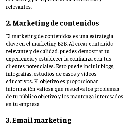
relevantes.
INVERSIONES Y MERCADOS FINANCIEROS
2. Marketing de contenidos
CONTABILIDAD EMPRESARIAL
ECONOMÍA EMPRESARIAL
El marketing de contenidos es una estrategia
clave en el marketing B2B. Al crear contenido
INTERNACIONAL
relevante y de calidad, puedes demostrar tu
NEGOCIOS INTERNACIONALES
experiencia y establecer la confianza con tus
COMERCIO INTERNACIONAL
clientes potenciales. Esto puede incluir blogs,
infografías, estudios de casos y videos
EXPANSIÓN GLOBAL
educativos. El objetivo es proporcionar
IMPORTACIÓN Y EXPORTACIÓN
información valiosa que resuelva los problemas
de tu público objetivo y los mantenga interesados
ALIANZAS ESTRATÉGICAS
en tu empresa.
TECNOLOGIA
SOSTENIBILIDAD Y MEDIO AMBIENTE
3. Email marketing
GESTIÓN DE LA INNOVACIÓN TECNOLÓGICA