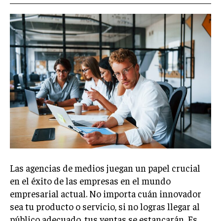
Welcome to Liberty Case
We have a curated list of the most noteworthy news from all
across the globe. With any subscription plan, you get access
to
exclusive articles
that let you stay ahead of the curve.
Your Profile
NEWS
LIFESTYLE
PUBLIC OPINION
Las agencias de medios juegan un papel crucial
en el éxito de las empresas en el mundo
empresarial actual. No importa cuán innovador
sea tu producto o servicio, si no logras llegar al
público adecuado, tus ventas se estancarán. Es