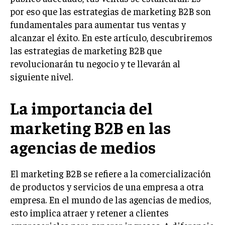
por eso que las estrategias de marketing B2B son
LIFESTYLE
fundamentales para aumentar tus ventas y
MARKETING
alcanzar el éxito. En este artículo, descubriremos
ESTRATEGIAS DE MARKETING
las estrategias de marketing B2B que
AGENCIAS DE MARKETING
revolucionarán tu negocio y te llevarán al
AGENCIAS DE POSICIONAMIENTO WEB SEO
siguiente nivel.
VENTA DE ENLACES
La importancia del
MARKETING DIGITAL
marketing B2B en las
PUBLICIDAD
agencias de medios
VENTAS Y PERSUASIÓN
GESTIÓN DE PRODUCTOS
El marketing B2B se refiere a la comercialización
de productos y servicios de una empresa a otra
COMUNICACIÓN CORPORATIVA
empresa. En el mundo de las agencias de medios,
GESTIÓN DE MARCA
esto implica atraer y retener a clientes