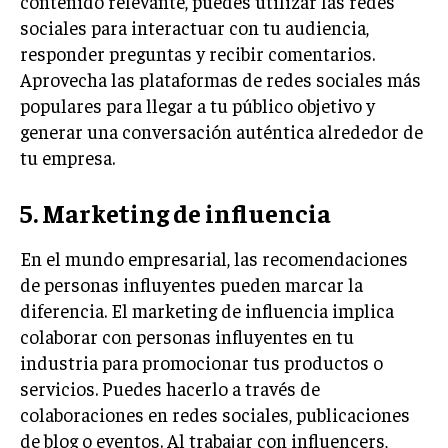
contenido relevante, puedes utilizar las redes
sociales para interactuar con tu audiencia,
MARKETING B2B
responder preguntas y recibir comentarios.
MARKETING B2C
Aprovecha las plataformas de redes sociales más
populares para llegar a tu público objetivo y
FRANQUICIAS
generar una conversación auténtica alrededor de
MARKETING DE INFLUENCERS
tu empresa.
E-COMMERCE
5. Marketing de influencia
E-COMMERCE Y COMERCIO ELECTRÓNICO
ESTRATEGIAS DE PRICING Y GESTIÓN DE
En el mundo empresarial, las recomendaciones
PRECIOS
de personas influyentes pueden marcar la
GESTIÓN DE CRISIS EMPRESARIALES
diferencia. El marketing de influencia implica
colaborar con personas influyentes en tu
EMPRESAS Y STARTUPS TECNOLÓGICAS
industria para promocionar tus productos o
GESTIÓN DE LA EXPERIENCIA DEL CLIENTE
servicios. Puedes hacerlo a través de
colaboraciones en redes sociales, publicaciones
MÁS
de blog o eventos. Al trabajar con influencers,
PROYECTOS