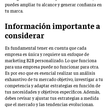
puedes ampliar tu alcance y generar confianza en
GESTIÓN DE PROYECTOS
tu marca.
GESTIÓN DE OPERACIONES Y CADENA DE
SUMINISTRO
Información importante a
LOGÍSTICA EMPRESARIAL
considerar
CALIDAD Y MEJORA CONTINUA
Es fundamental tener en cuenta que cada
TALENTOS
RECURSOS HUMANOS Y GESTIÓN DEL
empresa es única y requiere un enfoque de
TALENTO
marketing B2B personalizado. Lo que funciona
COMPENSACIÓN Y BENEFICIOS
para una empresa puede no funcionar para otra.
Es por eso que es esencial realizar un análisis
RECLUTAMIENTO Y SELECCIÓN
exhaustivo de tu mercado objetivo, investigar a tu
DESARROLLO DE PERSONAL
competencia y adaptar estrategias en función de
tus necesidades y objetivos específicos. Además,
GESTIÓN DEL DESEMPEÑO
debes revisar y ajustar tus estrategias a medida
CULTURA Y CLIMA ORGANIZACIONAL
que el mercado y las tendencias evolucionan.