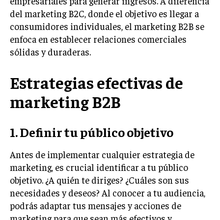
empresariales para generar ingresos. A diferencia
INVESTIGACIÓN DE MERCADO
del marketing B2C, donde el objetivo es llegar a
ANÁLISIS DE COMPETENCIA
consumidores individuales, el marketing B2B se
enfoca en establecer relaciones comerciales
GESTIÓN DE CLIENTES
sólidas y duraderas.
EMPRENDIMIENTO
INNOVACIÓN EMPRESARIAL
Estrategias efectivas de
GESTIÓN DEL CAMBIO
marketing B2B
LIDERAZGO
1. Definir tu público objetivo
HABILIDADES DIRECTIVAS
EMPRENDIMIENTO
Antes de implementar cualquier estrategia de
marketing, es crucial identificar a tu público
PLANIFICACIÓN EMPRESARIAL
objetivo. ¿A quién te diriges? ¿Cuáles son sus
FINANZAS
necesidades y deseos? Al conocer a tu audiencia,
FINANZAS Y CONTABILIDAD
podrás adaptar tus mensajes y acciones de
marketing para que sean más efectivos y
GESTIÓN DE RECURSOS FINANCIEROS