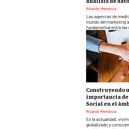
análisis de dat
Ricardo Mendoza
Las agencias de medios
mundo del marketing ac
fundamental entre las 
Construyendo u
importancia de
Social en el ám
Ricardo Mendoza
En la actualidad, viv
globalizado y conscie