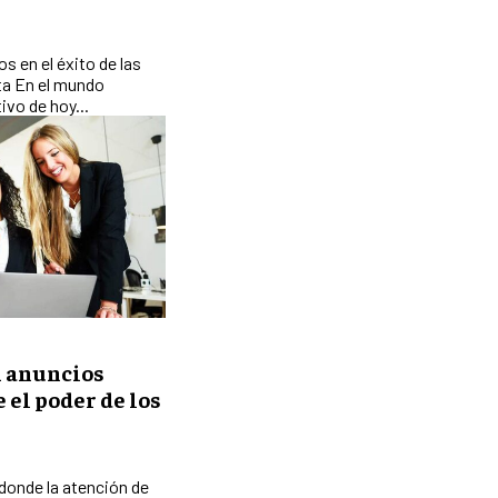
GESTIÓN DEL RIESGO EMPRESARIAL
NEGOCIACIÓN Y RESOLUCIÓN DE
s en el éxito de las
CONFLICTOS
ta En el mundo
vo de hoy...
DERECHO EMPRESARIAL Y
REGULACIONES
ÉXITO EMPRESARIAL Y CASOS DE
ESTUDIO
GOBIERNO CORPORATIVO
NEGOCIOS
ESTRATEGIAS DE NEGOCIOS
MARKETING B2B
 anuncios
 el poder de los
MARKETING B2C
FRANQUICIAS
 donde la atención de
MARKETING DE INFLUENCERS