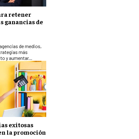
EXPANSIÓN GLOBAL
ara retener
us ganancias de
IMPORTACIÓN Y EXPORTACIÓN
ALIANZAS ESTRATÉGICAS
 agencias de medios,
TECNOLOGIA
strategias más
SOSTENIBILIDAD Y MEDIO AMBIENTE
to y aumentar...
GESTIÓN DE LA INNOVACIÓN
TECNOLÓGICA
TRANSFORMACIÓN DIGITAL
ANALÍTICA EMPRESARIAL Y BUSINESS
INTELLIGENCE
CIBERSEGURIDAD EMPRESARIAL
ias exitosas
ESTRATEGIA
 en la promoción
EMPRESAS FAMILIARES Y SUCESIÓN