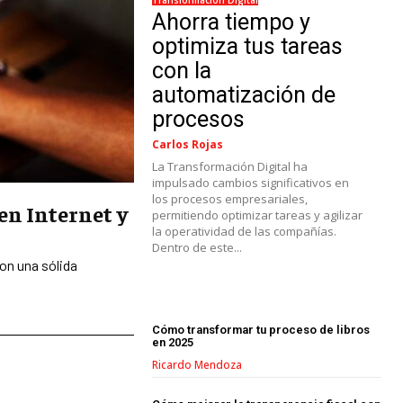
Ahorra tiempo y
optimiza tus tareas
con la
automatización de
procesos
Carlos Rojas
La Transformación Digital ha
impulsado cambios significativos en
los procesos empresariales,
LIFESTYLE
en Internet y
permitiendo optimizar tareas y agilizar
la operatividad de las compañías.
MARKETING
Dentro de este...
ESTRATEGIAS DE MARKETING
con una sólida
AGENCIAS DE MARKETING
AGENCIAS DE POSICIONAMIENTO WEB
SEO
Cómo transformar tu proceso de libros
en 2025
VENTA DE ENLACES
Ricardo Mendoza