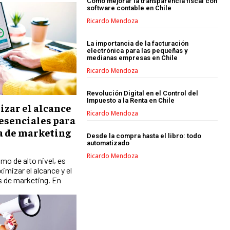
Cómo mejorar la transparencia fiscal con
MARKETING DIGITAL
software contable en Chile
Ricardo Mendoza
PUBLICIDAD
VENTAS Y PERSUASIÓN
La importancia de la facturación
electrónica para las pequeñas y
medianas empresas en Chile
GESTIÓN DE PRODUCTOS
Ricardo Mendoza
COMUNICACIÓN CORPORATIVA
Revolución Digital en el Control del
GESTIÓN DE MARCA
Impuesto a la Renta en Chile
zar el alcance
Ricardo Mendoza
 esenciales para
INVESTIGACIÓN DE MERCADO
ia de marketing
Desde la compra hasta el libro: todo
ANÁLISIS DE COMPETENCIA
automatizado
Ricardo Mendoza
GESTIÓN DE CLIENTES
mo de alto nivel, es
mizar el alcance y el
s de marketing. En
EMPRENDIMIENTO
INNOVACIÓN EMPRESARIAL
GESTIÓN DEL CAMBIO