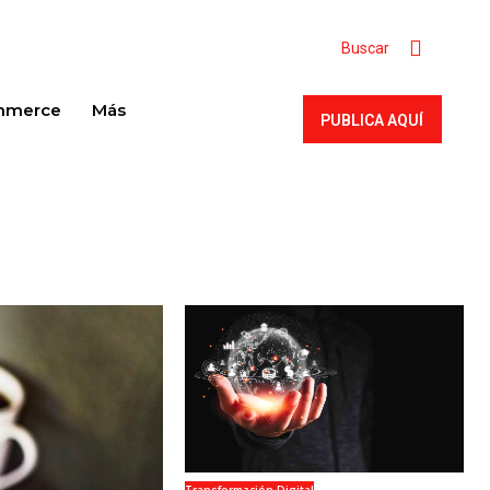
Buscar
mmerce
Más
PUBLICA AQUÍ
SUBSCRIBE
Welcome to Liberty Case
We have a curated list of the most noteworthy news
from all across the globe. With any subscription plan,
you get access to
exclusive articles
that let you
stay ahead of the curve.
Your Profile
NEWS
LIFESTYLE
PUBLIC OPINION
Transformación Digital