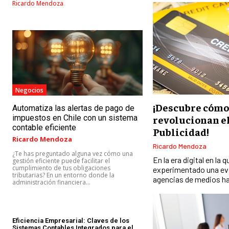
Ricardo Mendoza
Negocios
¡Descubre cómo
Automatiza las alertas de pago de
impuestos en Chile con un sistema
revolucionan e
contable eficiente
Publicidad!
Ricardo Mendoza
Ricardo Mendoza
¿Te has preguntado alguna vez cómo una
En la era digital en la 
gestión eficiente puede facilitar el
cumplimiento de tus obligaciones
experimentado una evo
tributarias? En un entorno donde la
agencias de medios ha
administración financiera...
Eficiencia Empresarial: Claves de los
Sistemas Contables Integrados para el