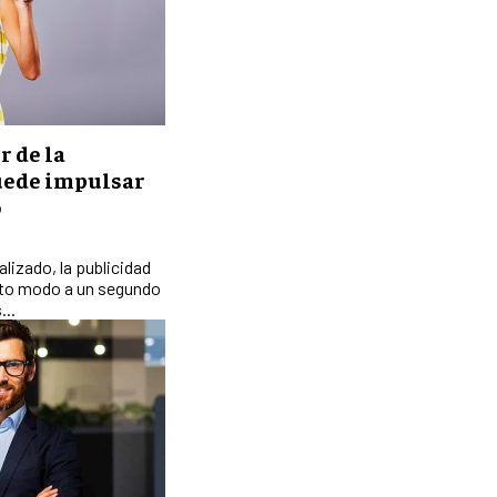
LIDERAZGO
HABILIDADES DIRECTIVAS
EMPRENDIMIENTO
PLANIFICACIÓN EMPRESARIAL
r de la
uede impulsar
FINANZAS
o
FINANZAS Y CONTABILIDAD
GESTIÓN DE RECURSOS FINANCIEROS
lizado, la publicidad
erto modo a un segundo
INVERSIONES Y MERCADOS FINANCIEROS
...
CONTABILIDAD EMPRESARIAL
ECONOMÍA EMPRESARIAL
INTERNACIONAL
NEGOCIOS INTERNACIONALES
COMERCIO INTERNACIONAL