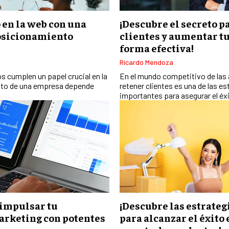
o en la web con una
¡Descubre el secreto p
posicionamiento
clientes y aumentar t
forma efectiva!
Ricardo Mendoza
s cumplen un papel crucial en la
En el mundo competitivo de las
éxito de una empresa depende
retener clientes es una de las e
importantes para asegurar el éxi
impulsar tu
¡Descubre las estrateg
arketing con potentes
para alcanzar el éxito