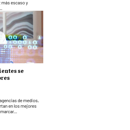
z más escaso y
..
E-COMMERCE
E-COMMERCE Y COMERCIO ELECTRÓNICO
ESTRATEGIAS DE PRICING Y GESTIÓN DE
PRECIOS
GESTIÓN DE CRISIS EMPRESARIALES
EMPRESAS Y STARTUPS TECNOLÓGICAS
GESTIÓN DE LA EXPERIENCIA DEL
ientes se
CLIENTE
ores
MÁS
PROYECTOS
GESTIÓN DE PROYECTOS
 agencias de medios,
ertan en los mejores
GESTIÓN DE OPERACIONES Y CADENA
marcar...
DE SUMINISTRO
LOGÍSTICA EMPRESARIAL