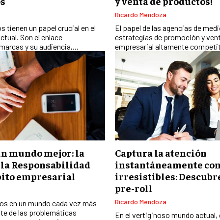
os
y venta de productos!
Ricardo Mendoza
 tienen un papel crucial en el
El papel de las agencias de medio
tual. Son el enlace
estrategias de promoción y ven
marcas y su audiencia,...
empresarial altamente competiti
n mundo mejor: la
Captura la atención
 la Responsabilidad
instantáneamente con
bito empresarial
irresistibles: Descubre
pre-roll
Ricardo Mendoza
imos en un mundo cada vez más
nte de las problemáticas
En el vertiginoso mundo actual,