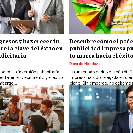
resos y haz crecer tu
Descubre cómo el pode
e la clave del éxito en
publicidad impresa p
blicitaria
tu marca hacia el éxit
Ricardo Mendoza
ocios, la inversión publicitaria
En un mundo cada vez más digita
ntal en el crecimiento y el éxito
impresa ha sido relegada en ci
mbargo,...
plano. Sin embargo, no debemos