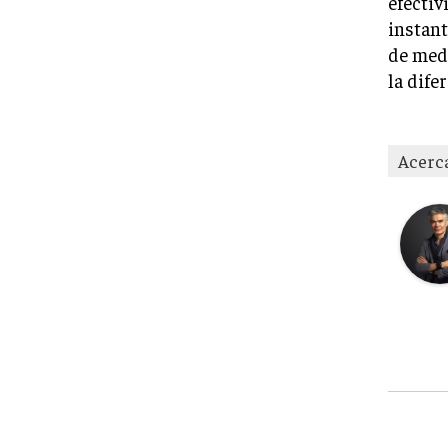
efectiv
instant
de medi
la dife
Acerc