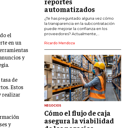
reportes
COMERCIO INTERNACIONAL
automatizados
EXPANSIÓN GLOBAL
¿Te has preguntado alguna vez cómo
la transparencia en la subcontratación
IMPORTACIÓN Y EXPORTACIÓN
puede mejorar la confianza en los
do el
proveedores? Actualmente,...
ALIANZAS ESTRATÉGICAS
erte en un
Ricardo Mendoza
herramientas
TECNOLOGIA
SOSTENIBILIDAD Y MEDIO AMBIENTE
 anuncios y
gia.
GESTIÓN DE LA INNOVACIÓN
TECNOLÓGICA
 tasa de
TRANSFORMACIÓN DIGITAL
ctos. Estos
ANALÍTICA EMPRESARIAL Y BUSINESS
 realizar
INTELLIGENCE
NEGOCIOS
CIBERSEGURIDAD EMPRESARIAL
Cómo el flujo de caja
ormación
asegura la viabilidad
ESTRATEGIA
ses y
EMPRESAS FAMILIARES Y SUCESIÓN