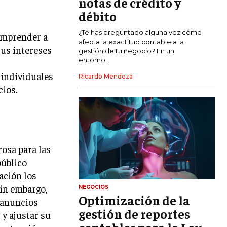
notas de crédito y
MARKETING DE INFLUENCERS
débito
E-COMMERCE
¿Te has preguntado alguna vez cómo
comprender a
E-COMMERCE Y COMERCIO ELECTRÓNICO
afecta la exactitud contable a la
sus intereses
gestión de tu negocio? En un
ESTRATEGIAS DE PRICING Y GESTIÓN DE
entorno...
PRECIOS
 individuales
Ricardo Mendoza
cios.
GESTIÓN DE CRISIS EMPRESARIALES
EMPRESAS Y STARTUPS TECNOLÓGICAS
GESTIÓN DE LA EXPERIENCIA DEL
CLIENTE
rosa para las
MÁS
público
PROYECTOS
ación los
GESTIÓN DE PROYECTOS
Sin embargo,
NEGOCIOS
Optimización de la
GESTIÓN DE OPERACIONES Y CADENA
s anuncios
DE SUMINISTRO
gestión de reportes
 y ajustar su
LOGÍSTICA EMPRESARIAL