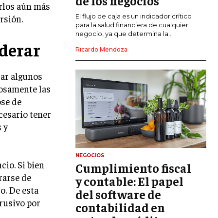
de los negocios
arlos aún más
El flujo de caja es un indicador crítico
rsión.
GESTIÓN DEL RIESGO EMPRESARIAL
para la salud financiera de cualquier
negocio, ya que determina la...
NEGOCIACIÓN Y RESOLUCIÓN DE
derar
CONFLICTOS
Ricardo Mendoza
DERECHO EMPRESARIAL Y
REGULACIONES
rar algunos
dosamente las
ÉXITO EMPRESARIAL Y CASOS DE
ose de
ESTUDIO
cesario tener
GOBIERNO CORPORATIVO
 y
NEGOCIOS
ESTRATEGIAS DE NEGOCIOS
NEGOCIOS
io. Si bien
Cumplimiento fiscal
MARKETING B2B
rarse de
y contable: El papel
MARKETING B2C
o. De esta
del software de
rusivo por
contabilidad en
FRANQUICIAS