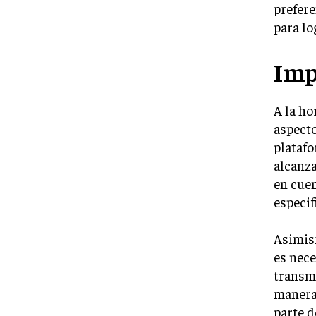
prefere
para lo
Imp
A la ho
aspecto
platafo
alcanza
en cuen
especif
Asimism
es nece
transmi
manera,
parte d