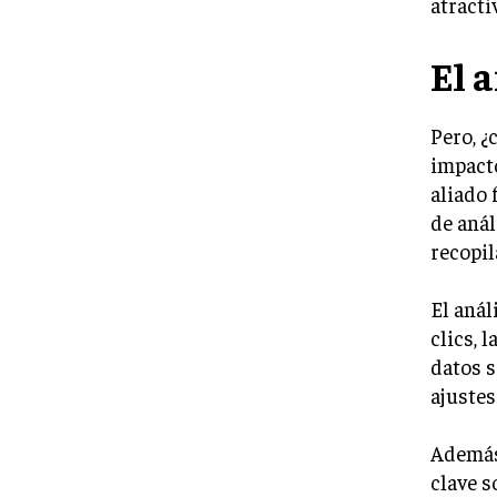
atracti
El 
Pero, ¿
impacto
aliado 
de anál
recopil
El anál
clics, 
datos s
ajustes
Además
clave s