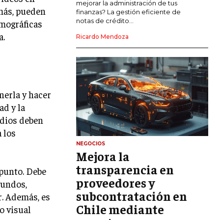
mejorar la administración de tus
más, pueden
LIDERAZGO
finanzas? La gestión eficiente de
notas de crédito...
emográficas
HABILIDADES DIRECTIVAS
a.
Ricardo Mendoza
EMPRENDIMIENTO
PLANIFICACIÓN EMPRESARIAL
FINANZAS
nerla y hacer
FINANZAS Y CONTABILIDAD
ad y la
edios deben
GESTIÓN DE RECURSOS FINANCIEROS
 los
INVERSIONES Y MERCADOS FINANCIEROS
NEGOCIOS
Mejora la
CONTABILIDAD EMPRESARIAL
transparencia en
 punto. Debe
ECONOMÍA EMPRESARIAL
proveedores y
gundos,
subcontratación en
. Además, es
INTERNACIONAL
Chile mediante
NEGOCIOS INTERNACIONALES
o visual