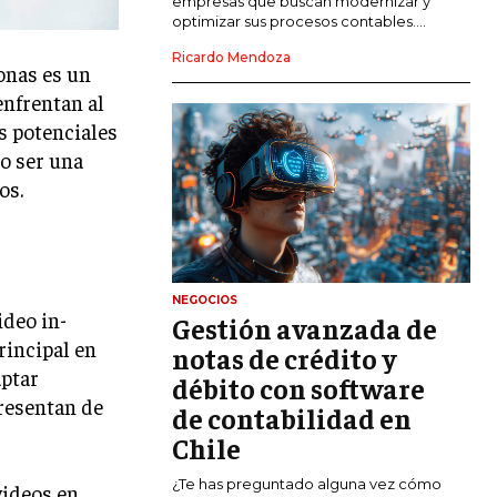
empresas que buscan modernizar y
optimizar sus procesos contables....
MARKETING DIGITAL
Ricardo Mendoza
PUBLICIDAD
onas es un
enfrentan al
VENTAS Y PERSUASIÓN
s potenciales
GESTIÓN DE PRODUCTOS
do ser una
os.
COMUNICACIÓN CORPORATIVA
GESTIÓN DE MARCA
INVESTIGACIÓN DE MERCADO
NEGOCIOS
ideo in-
Gestión avanzada de
ANÁLISIS DE COMPETENCIA
rincipal en
notas de crédito y
GESTIÓN DE CLIENTES
aptar
débito con software
presentan de
de contabilidad en
EMPRENDIMIENTO
INNOVACIÓN EMPRESARIAL
Chile
GESTIÓN DEL CAMBIO
¿Te has preguntado alguna vez cómo
videos en