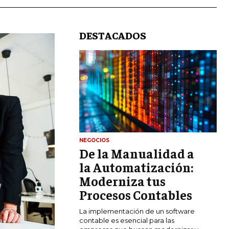
DESTACADOS
LIFESTYLE
NEGOCIOS
De la Manualidad a
MARKETING
ESTRATEGIAS DE MARKETING
la Automatización:
Moderniza tus
AGENCIAS DE MARKETING
AGENCIAS DE POSICIONAMIENTO WEB
Procesos Contables
SEO
La implementación de un software
VENTA DE ENLACES
contable es esencial para las