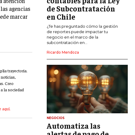
contables para la Ley
a atención
de Subcontratación
 las agencias
CALIDAD Y MEJORA CONTINUA
en Chile
uede marcar
TALENTOS
¿Te has preguntado cómo la gestión
RECURSOS HUMANOS Y GESTIÓN DEL
de reportes puede impactar tu
TALENTO
negocio en el marco de la
subcontratación en...
COMPENSACIÓN Y BENEFICIOS
Ricardo Mendoza
RECLUTAMIENTO Y SELECCIÓN
lia trayectoria.
DESARROLLO DE PERSONAL
noticias,
GESTIÓN DEL DESEMPEÑO
as. Creo
a la sociedad
CULTURA Y CLIMA ORGANIZACIONAL
ÉTICA EMPRESARIAL Y
 aquí.
RESPONSABILIDAD SOCIAL
NEGOCIOS
Automatiza las
BLOG
alertas de pago de