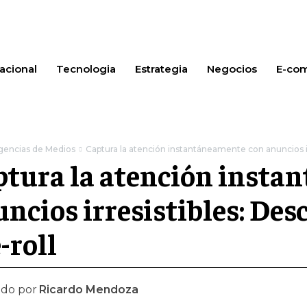
acional
Tecnologia
Estrategia
Negocios
E-co
gencias de Medios
Captura la atención instantáneamente con anuncios irr
ptura la atención insta
ncios irresistibles: Desc
-roll
ado por
Ricardo Mendoza