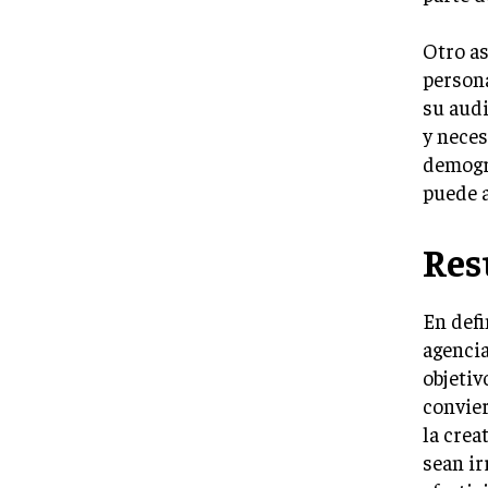
Otro as
persona
su audi
y neces
demogr
puede a
Re
En defi
agencia
objetiv
convier
la crea
sean ir