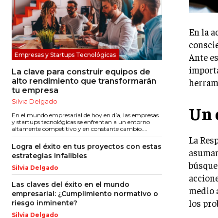
En la a
conscie
Ante es
Empresas y Startups Tecnológicas
importa
La clave para construir equipos de
herram
alto rendimiento que transformarán
tu empresa
Silvia Delgado
Un 
En el mundo empresarial de hoy en día, las empresas
y startups tecnológicas se enfrentan a un entorno
altamente competitivo y en constante cambio....
La Resp
Logra el éxito en tus proyectos con estas
asuman 
estrategias infalibles
búsqued
Silvia Delgado
accione
Las claves del éxito en el mundo
medio a
empresarial: ¿Cumplimiento normativo o
los pro
riesgo inminente?
Silvia Delgado