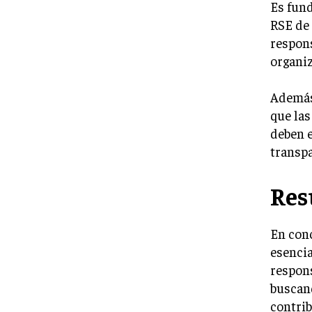
Es fund
RSE de 
respons
organiz
Además,
que las
deben e
transpa
Re
En conc
esencia
respons
buscand
contrib