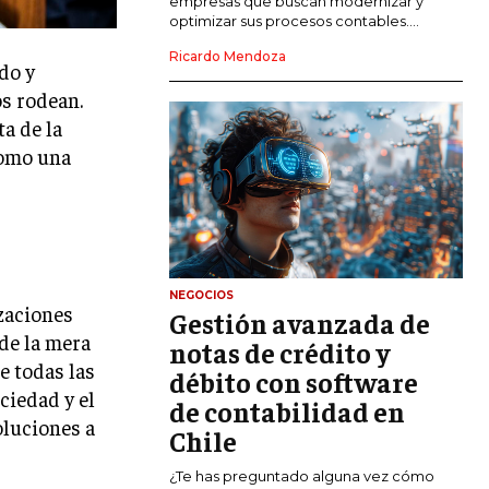
empresas que buscan modernizar y
optimizar sus procesos contables....
MARKETING DIGITAL
Ricardo Mendoza
PUBLICIDAD
do y
os rodean.
VENTAS Y PERSUASIÓN
a de la
GESTIÓN DE PRODUCTOS
como una
COMUNICACIÓN CORPORATIVA
GESTIÓN DE MARCA
INVESTIGACIÓN DE MERCADO
NEGOCIOS
zaciones
Gestión avanzada de
ANÁLISIS DE COMPETENCIA
de la mera
notas de crédito y
GESTIÓN DE CLIENTES
e todas las
débito con software
ciedad y el
de contabilidad en
EMPRENDIMIENTO
oluciones a
INNOVACIÓN EMPRESARIAL
Chile
GESTIÓN DEL CAMBIO
¿Te has preguntado alguna vez cómo