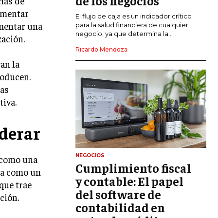
de los negocios
cias de
ementar
El flujo de caja es un indicador crítico
GESTIÓN DEL RIESGO EMPRESARIAL
omentar una
para la salud financiera de cualquier
negocio, ya que determina la...
NEGOCIACIÓN Y RESOLUCIÓN DE
zación.
CONFLICTOS
Ricardo Mendoza
an la
DERECHO EMPRESARIAL Y
REGULACIONES
roducen.
las
ÉXITO EMPRESARIAL Y CASOS DE
ESTUDIO
tiva.
GOBIERNO CORPORATIVO
derar
NEGOCIOS
ESTRATEGIAS DE NEGOCIOS
NEGOCIOS
a como una
Cumplimiento fiscal
MARKETING B2B
da como un
y contable: El papel
 que trae
MARKETING B2C
del software de
ción.
contabilidad en
FRANQUICIAS