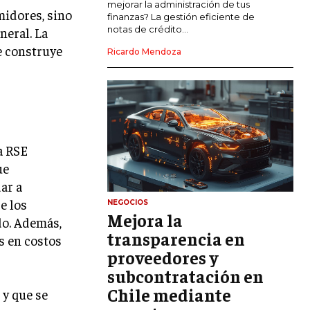
mejorar la administración de tus
midores, sino
LIDERAZGO
finanzas? La gestión eficiente de
notas de crédito...
neral. La
HABILIDADES DIRECTIVAS
e construye
Ricardo Mendoza
EMPRENDIMIENTO
PLANIFICACIÓN EMPRESARIAL
FINANZAS
FINANZAS Y CONTABILIDAD
a RSE
ue
GESTIÓN DE RECURSOS FINANCIEROS
ar a
INVERSIONES Y MERCADOS FINANCIEROS
e los
NEGOCIOS
Mejora la
CONTABILIDAD EMPRESARIAL
do. Además,
transparencia en
s en costos
ECONOMÍA EMPRESARIAL
proveedores y
subcontratación en
INTERNACIONAL
Chile mediante
NEGOCIOS INTERNACIONALES
 y que se