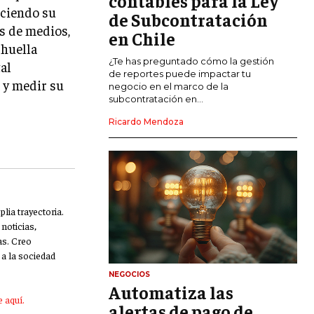
contables para la Ley
eciendo su
de Subcontratación
CALIDAD Y MEJORA CONTINUA
as de medios,
en Chile
 huella
TALENTOS
¿Te has preguntado cómo la gestión
al
RECURSOS HUMANOS Y GESTIÓN DEL
de reportes puede impactar tu
 y medir su
TALENTO
negocio en el marco de la
subcontratación en...
COMPENSACIÓN Y BENEFICIOS
Ricardo Mendoza
RECLUTAMIENTO Y SELECCIÓN
DESARROLLO DE PERSONAL
GESTIÓN DEL DESEMPEÑO
lia trayectoria.
CULTURA Y CLIMA ORGANIZACIONAL
noticias,
as. Creo
ÉTICA EMPRESARIAL Y
a la sociedad
RESPONSABILIDAD SOCIAL
NEGOCIOS
Automatiza las
BLOG
 aquí.
alertas de pago de