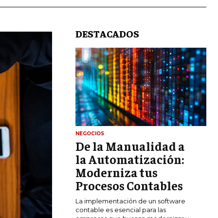
DESTACADOS
LIFESTYLE
NEGOCIOS
De la Manualidad a
MARKETING
ESTRATEGIAS DE MARKETING
la Automatización:
Moderniza tus
AGENCIAS DE MARKETING
AGENCIAS DE POSICIONAMIENTO WEB
Procesos Contables
SEO
La implementación de un software
VENTA DE ENLACES
contable es esencial para las