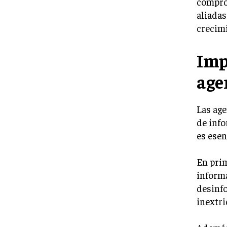
compro
aliadas
crecimi
Imp
age
Las ag
de info
es ese
En prim
informa
desinfo
inextri