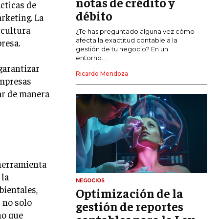
notas de crédito y
cticas de
MARKETING DE INFLUENCERS
débito
rketing. La
 cultura
E-COMMERCE
¿Te has preguntado alguna vez cómo
E-COMMERCE Y COMERCIO ELECTRÓNICO
afecta la exactitud contable a la
presa.
gestión de tu negocio? En un
ESTRATEGIAS DE PRICING Y GESTIÓN DE
entorno...
PRECIOS
garantizar
Ricardo Mendoza
empresas
GESTIÓN DE CRISIS EMPRESARIALES
ar de manera
EMPRESAS Y STARTUPS TECNOLÓGICAS
GESTIÓN DE LA EXPERIENCIA DEL
CLIENTE
MÁS
 herramienta
PROYECTOS
GESTIÓN DE PROYECTOS
 la
NEGOCIOS
bientales,
Optimización de la
GESTIÓN DE OPERACIONES Y CADENA
DE SUMINISTRO
 no solo
gestión de reportes
no que
LOGÍSTICA EMPRESARIAL