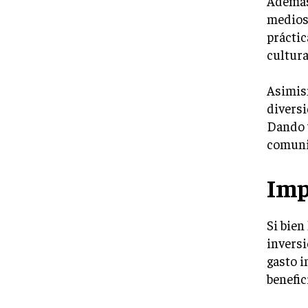
Además,
medios
prácti
cultura
Asimis
diversi
Dando v
comunid
Imp
Si bien
inversi
gasto i
benefic