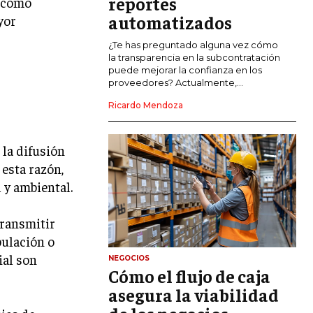
reportes
s como
COMERCIO INTERNACIONAL
automatizados
yor
EXPANSIÓN GLOBAL
¿Te has preguntado alguna vez cómo
la transparencia en la subcontratación
IMPORTACIÓN Y EXPORTACIÓN
puede mejorar la confianza en los
proveedores? Actualmente,...
ALIANZAS ESTRATÉGICAS
Ricardo Mendoza
TECNOLOGIA
SOSTENIBILIDAD Y MEDIO AMBIENTE
la difusión
GESTIÓN DE LA INNOVACIÓN
 esta razón,
TECNOLÓGICA
 y ambiental.
TRANSFORMACIÓN DIGITAL
transmitir
ANALÍTICA EMPRESARIAL Y BUSINESS
INTELLIGENCE
pulación o
ial son
NEGOCIOS
CIBERSEGURIDAD EMPRESARIAL
Cómo el flujo de caja
asegura la viabilidad
ESTRATEGIA
EMPRESAS FAMILIARES Y SUCESIÓN