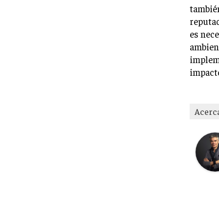
también
reputac
es nece
ambient
impleme
impacto
Acerc