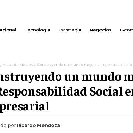
acional
Tecnologia
Estrategia
Negocios
E-co
gencias de Medios
Construyendo un mundo mejor: la importancia de la Re
nstruyendo un mundo mej
Responsabilidad Social e
presarial
ado por
Ricardo Mendoza