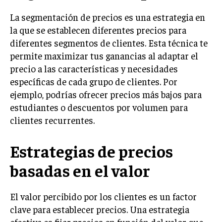
INVESTIGACIÓN DE MERCADO
La segmentación de precios es una estrategia en
ANÁLISIS DE COMPETENCIA
la que se establecen diferentes precios para
diferentes segmentos de clientes. Esta técnica te
GESTIÓN DE CLIENTES
permite maximizar tus ganancias al adaptar el
EMPRENDIMIENTO
precio a las características y necesidades
INNOVACIÓN EMPRESARIAL
específicas de cada grupo de clientes. Por
ejemplo, podrías ofrecer precios más bajos para
GESTIÓN DEL CAMBIO
estudiantes o descuentos por volumen para
LIDERAZGO
clientes recurrentes.
HABILIDADES DIRECTIVAS
Estrategias de precios
EMPRENDIMIENTO
basadas en el valor
PLANIFICACIÓN EMPRESARIAL
FINANZAS
El valor percibido por los clientes es un factor
FINANZAS Y CONTABILIDAD
clave para establecer precios. Una estrategia
GESTIÓN DE RECURSOS FINANCIEROS
efectiva es fijar precios en función del valor que