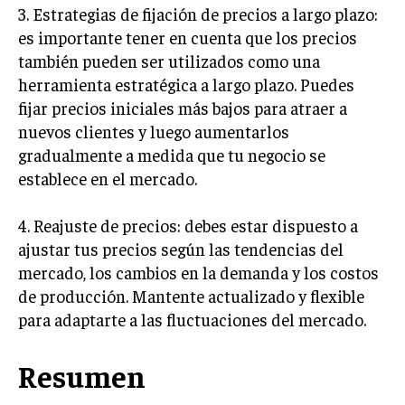
3. Estrategias de fijación de precios a largo plazo:
GESTIÓN DE PROYECTOS
es importante tener en cuenta que los precios
GESTIÓN DE OPERACIONES Y CADENA DE
también pueden ser utilizados como una
SUMINISTRO
herramienta estratégica a largo plazo. Puedes
LOGÍSTICA EMPRESARIAL
fijar precios iniciales más bajos para atraer a
nuevos clientes y luego aumentarlos
CALIDAD Y MEJORA CONTINUA
gradualmente a medida que tu negocio se
establece en el mercado.
TALENTOS
RECURSOS HUMANOS Y GESTIÓN DEL
TALENTO
4. Reajuste de precios: debes estar dispuesto a
COMPENSACIÓN Y BENEFICIOS
ajustar tus precios según las tendencias del
mercado, los cambios en la demanda y los costos
RECLUTAMIENTO Y SELECCIÓN
de producción. Mantente actualizado y flexible
DESARROLLO DE PERSONAL
para adaptarte a las fluctuaciones del mercado.
GESTIÓN DEL DESEMPEÑO
Resumen
CULTURA Y CLIMA ORGANIZACIONAL