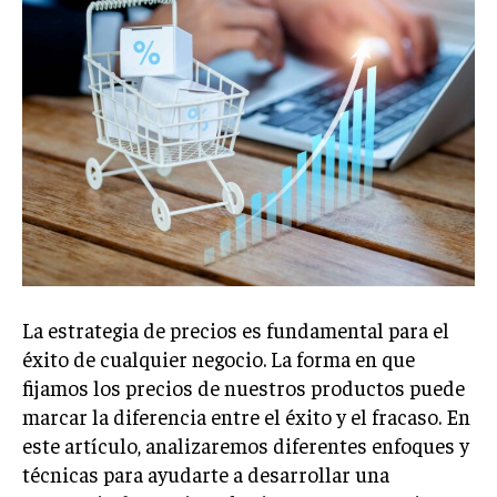
Welcome to Liberty Case
We have a curated list of the most noteworthy news from all
across the globe. With any subscription plan, you get access
to
exclusive articles
that let you stay ahead of the curve.
Your Profile
NEWS
LIFESTYLE
PUBLIC OPINION
La estrategia de precios es fundamental para el
éxito de cualquier negocio. La forma en que
fijamos los precios de nuestros productos puede
marcar la diferencia entre el éxito y el fracaso. En
este artículo, analizaremos diferentes enfoques y
técnicas para ayudarte a desarrollar una