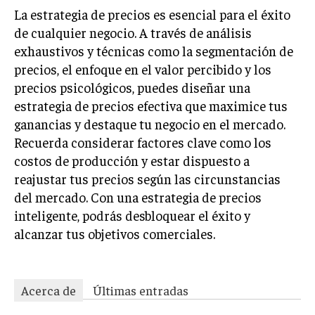
ÉTICA EMPRESARIAL Y RESPONSABILIDAD
La estrategia de precios es esencial para el éxito
SOCIAL
de cualquier negocio. A través de análisis
exhaustivos y técnicas como la segmentación de
BLOG
precios, el enfoque en el valor percibido y los
precios psicológicos, puedes diseñar una
estrategia de precios efectiva que maximice tus
ganancias y destaque tu negocio en el mercado.
Acerca de
Últimas entradas
Recuerda considerar factores clave como los
Silvia Delgado
costos de producción y estar dispuesto a
Soy Silvia Delgado, experta en comercio
reajustar tus precios según las circunstancias
electrónico. Me fascina observar cómo la
del mercado. Con una estrategia de precios
tecnología ha transformado la forma en que
inteligente, podrás desbloquear el éxito y
compramos y vendemos. En mi tiempo libre,
alcanzar tus objetivos comerciales.
disfruto del senderismo, apreciando la belleza natural y la
tranquilidad que ofrece cada sendero.
Aparece en periódicos digitales y domina los buscadores,
Infórmate aquí.
Acerca de
Últimas entradas