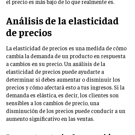
el precio es más bajo de lo que realmente es.
TRANSFORMACIÓN DIGITAL
Análisis de la elasticidad
ANALÍTICA EMPRESARIAL Y BUSINESS
INTELLIGENCE
de precios
CIBERSEGURIDAD EMPRESARIAL
La elasticidad de precios es una medida de cómo
ESTRATEGIA
cambia la demanda de un producto en respuesta
EMPRESAS FAMILIARES Y SUCESIÓN
a cambios en su precio. Un análisis de la
GESTIÓN DEL RIESGO EMPRESARIAL
elasticidad de precios puede ayudarte a
NEGOCIACIÓN Y RESOLUCIÓN DE CONFLICTOS
determinar si debes aumentar o disminuir los
precios y cómo afectará esto a tus ingresos. Si la
DERECHO EMPRESARIAL Y REGULACIONES
demanda es elástica, es decir, los clientes son
ÉXITO EMPRESARIAL Y CASOS DE ESTUDIO
sensibles a los cambios de precio, una
disminución de los precios puede conducir a un
GOBIERNO CORPORATIVO
aumento significativo en las ventas.
NEGOCIOS
ESTRATEGIAS DE NEGOCIOS