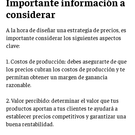
Importante información a
MARKETING B2B
considerar
MARKETING B2C
A la hora de diseñar una estrategia de precios, es
FRANQUICIAS
importante considerar los siguientes aspectos
MARKETING DE INFLUENCERS
clave:
E-COMMERCE
1. Costos de producción: debes asegurarte de que
E-COMMERCE Y COMERCIO ELECTRÓNICO
los precios cubran los costos de producción y te
ESTRATEGIAS DE PRICING Y GESTIÓN DE
permitan obtener un margen de ganancia
PRECIOS
razonable.
GESTIÓN DE CRISIS EMPRESARIALES
2. Valor percibido: determinar el valor que tus
EMPRESAS Y STARTUPS TECNOLÓGICAS
productos aportan a tus clientes te ayudará a
GESTIÓN DE LA EXPERIENCIA DEL CLIENTE
establecer precios competitivos y garantizar una
buena rentabilidad.
MÁS
PROYECTOS