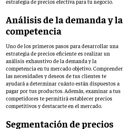
estrategia de precios efectiva para tu negocio.
LIFESTYLE
Análisis de la demanda y la
MARKETING
ESTRATEGIAS DE MARKETING
competencia
AGENCIAS DE MARKETING
AGENCIAS DE POSICIONAMIENTO WEB SEO
Uno de los primeros pasos para desarrollar una
VENTA DE ENLACES
estrategia de precios eficiente es realizar un
análisis exhaustivo de la demanda y la
MARKETING DIGITAL
competencia en tu mercado objetivo. Comprender
las necesidades y deseos de tus clientes te
PUBLICIDAD
ayudará a determinar cuánto están dispuestos a
VENTAS Y PERSUASIÓN
pagar por tus productos. Además, examinar a tus
competidores te permitirá establecer precios
GESTIÓN DE PRODUCTOS
competitivos y destacarte en el mercado.
COMUNICACIÓN CORPORATIVA
GESTIÓN DE MARCA
Segmentación de precios