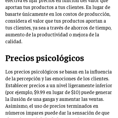
aportan tus productos a tus clientes. En lugar de
INVERSIONES Y MERCADOS FINANCIEROS
basarte únicamente en los costos de producción,
CONTABILIDAD EMPRESARIAL
considera el valor que tus productos aportan a
tus clientes, ya sea a través de ahorros de tiempo,
ECONOMÍA EMPRESARIAL
aumento de la productividad o mejora de la
calidad.
INTERNACIONAL
NEGOCIOS INTERNACIONALES
Precios psicológicos
COMERCIO INTERNACIONAL
EXPANSIÓN GLOBAL
Los precios psicológicos se basan en la influencia
IMPORTACIÓN Y EXPORTACIÓN
de la percepción y las emociones de los clientes.
Establecer precios a un nivel ligeramente inferior
ALIANZAS ESTRATÉGICAS
(por ejemplo, $9.99 en lugar de $10) puede generar
la ilusión de una ganga y aumentar las ventas.
TECNOLOGIA
SOSTENIBILIDAD Y MEDIO AMBIENTE
Asimismo, el uso de precios terminados en
números impares puede dar la sensación de que
GESTIÓN DE LA INNOVACIÓN TECNOLÓGICA