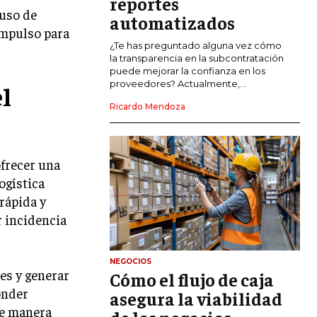
reportes
COMERCIO INTERNACIONAL
 uso de
automatizados
impulso para
EXPANSIÓN GLOBAL
¿Te has preguntado alguna vez cómo
la transparencia en la subcontratación
IMPORTACIÓN Y EXPORTACIÓN
puede mejorar la confianza en los
proveedores? Actualmente,...
el
ALIANZAS ESTRATÉGICAS
Ricardo Mendoza
TECNOLOGIA
SOSTENIBILIDAD Y MEDIO AMBIENTE
ofrecer una
GESTIÓN DE LA INNOVACIÓN
TECNOLÓGICA
ogística
rápida y
TRANSFORMACIÓN DIGITAL
r incidencia
ANALÍTICA EMPRESARIAL Y BUSINESS
INTELLIGENCE
NEGOCIOS
CIBERSEGURIDAD EMPRESARIAL
tes y generar
Cómo el flujo de caja
onder
asegura la viabilidad
ESTRATEGIA
de manera
EMPRESAS FAMILIARES Y SUCESIÓN