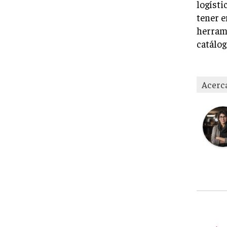
logísti
tener e
herrami
catálog
Acerc