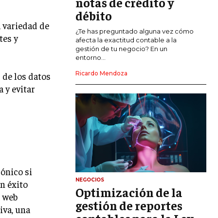
notas de crédito y
MARKETING DE INFLUENCERS
débito
a variedad de
E-COMMERCE
¿Te has preguntado alguna vez cómo
tes y
E-COMMERCE Y COMERCIO ELECTRÓNICO
afecta la exactitud contable a la
gestión de tu negocio? En un
ESTRATEGIAS DE PRICING Y GESTIÓN DE
entorno...
PRECIOS
Ricardo Mendoza
 de los datos
GESTIÓN DE CRISIS EMPRESARIALES
 y evitar
EMPRESAS Y STARTUPS TECNOLÓGICAS
GESTIÓN DE LA EXPERIENCIA DEL
CLIENTE
MÁS
PROYECTOS
ónico si
GESTIÓN DE PROYECTOS
NEGOCIOS
n éxito
Optimización de la
GESTIÓN DE OPERACIONES Y CADENA
a web
DE SUMINISTRO
gestión de reportes
iva, una
LOGÍSTICA EMPRESARIAL