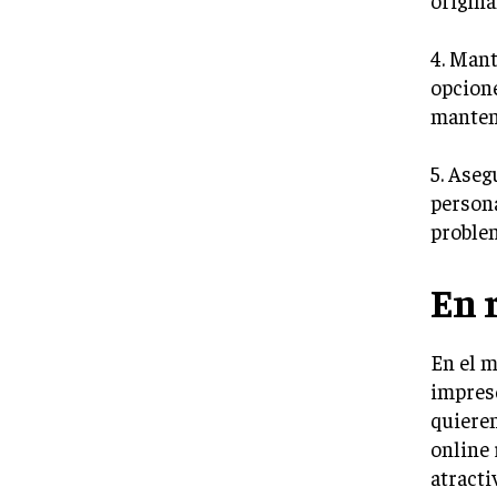
origina
4. Mant
opcione
mantene
5. Aseg
persona
problem
En 
En el m
impresc
quieren
online 
atracti