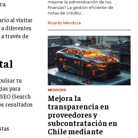
mejorar la administración de tus
ca.
LIDERAZGO
finanzas? La gestión eficiente de
notas de crédito...
HABILIDADES DIRECTIVAS
io al visitar
Ricardo Mendoza
 a diferentes
EMPRENDIMIENTO
 a través de
PLANIFICACIÓN EMPRESARIAL
FINANZAS
tal
FINANZAS Y CONTABILIDAD
GESTIÓN DE RECURSOS FINANCIEROS
pulsar tu
INVERSIONES Y MERCADOS FINANCIEROS
gias para
NEGOCIOS
l SEO (Search
Mejora la
CONTABILIDAD EMPRESARIAL
os resultados
transparencia en
ECONOMÍA EMPRESARIAL
proveedores y
subcontratación en
INTERNACIONAL
stas
Chile mediante
NEGOCIOS INTERNACIONALES