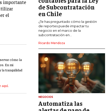
contables para la Ley
 es importante
de Subcontratación
tilizar
CALIDAD Y MEJORA CONTINUA
en Chile
er el
TALENTOS
¿Te has preguntado cómo la gestión
RECURSOS HUMANOS Y GESTIÓN DEL
de reportes puede impactar tu
TALENTO
negocio en el marco de la
subcontratación en...
COMPENSACIÓN Y BENEFICIOS
Ricardo Mendoza
RECLUTAMIENTO Y SELECCIÓN
DESARROLLO DE PERSONAL
bservar cómo la
os. En mi
GESTIÓN DEL DESEMPEÑO
 la tranquilidad
CULTURA Y CLIMA ORGANIZACIONAL
 aquí.
ÉTICA EMPRESARIAL Y
RESPONSABILIDAD SOCIAL
NEGOCIOS
Automatiza las
BLOG
alertas de pago de