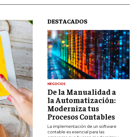
DESTACADOS
LIFESTYLE
NEGOCIOS
De la Manualidad a
MARKETING
ESTRATEGIAS DE MARKETING
la Automatización:
Moderniza tus
AGENCIAS DE MARKETING
AGENCIAS DE POSICIONAMIENTO WEB
Procesos Contables
SEO
La implementación de un software
VENTA DE ENLACES
contable es esencial para las