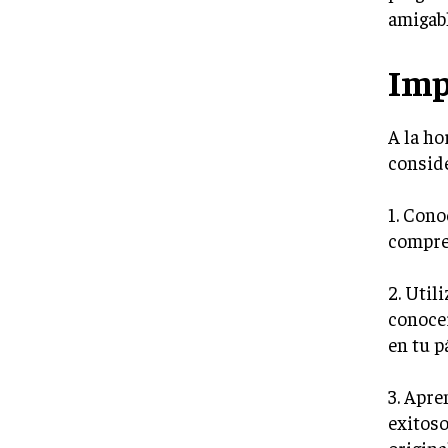
amigabl
Imp
A la ho
conside
1. Cono
compren
2. Util
conocer
en tu p
3. Apre
exitoso