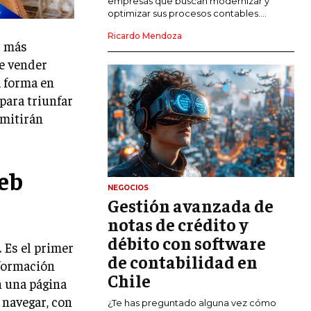
empresas que buscan modernizar y
optimizar sus procesos contables....
MARKETING DIGITAL
Ricardo Mendoza
PUBLICIDAD
s más
de vender
VENTAS Y PERSUASIÓN
a forma en
GESTIÓN DE PRODUCTOS
para triunfar
rmitirán
COMUNICACIÓN CORPORATIVA
GESTIÓN DE MARCA
eb
INVESTIGACIÓN DE MERCADO
NEGOCIOS
Gestión avanzada de
ANÁLISIS DE COMPETENCIA
notas de crédito y
GESTIÓN DE CLIENTES
débito con software
. Es el primer
de contabilidad en
EMPRENDIMIENTO
nformación
INNOVACIÓN EMPRESARIAL
Chile
n una página
 navegar, con
GESTIÓN DEL CAMBIO
¿Te has preguntado alguna vez cómo