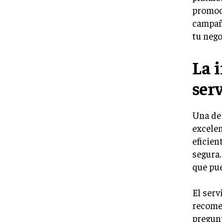
promoci
campaña
tu nego
La i
serv
Una de 
excelen
eficien
segura.
que pue
El serv
recomen
pregunt