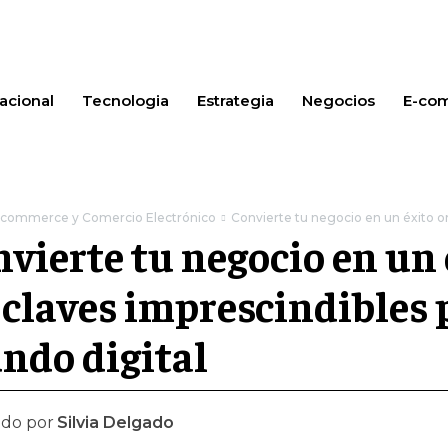
acional
Tecnologia
Estrategia
Negocios
E-co
-commerce y Comercio Electrónico
Convierte tu negocio en un éxito onl
vierte tu negocio en un 
 claves imprescindibles 
ndo digital
ado por
Silvia Delgado