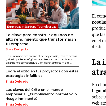
El come
popular
Empresas y Startups Tecnológicas
product
que las
La clave para construir equipos de
alto rendimiento que transformarán
en el m
tu empresa
destaca
Silvia Delgado
En el mundo empresarial de hoy en día, las empresas
La 
y startups tecnológicas se enfrentan a un entorno
altamente competitivo y en constante cambio....
atr
Logra el éxito en tus proyectos con estas
estrategias infalibles
Silvia Delgado
En el m
lugar a
Las claves del éxito en el mundo
empresarial: ¿Cumplimiento normativo o
sobre t
riesgo inminente?
web atr
Silvia Delgado