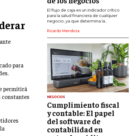
de los negocios
El flujo de caja es un indicador crítico
GESTIÓN DEL RIESGO EMPRESARIAL
para la salud financiera de cualquier
derar
negocio, ya que determina la...
NEGOCIACIÓN Y RESOLUCIÓN DE
CONFLICTOS
Ricardo Mendoza
DERECHO EMPRESARIAL Y
tante
REGULACIONES
ÉXITO EMPRESARIAL Y CASOS DE
ESTUDIO
rcado para
des.
GOBIERNO CORPORATIVO
te permitirá
NEGOCIOS
ESTRATEGIAS DE NEGOCIOS
s constantes
NEGOCIOS
Cumplimiento fiscal
MARKETING B2B
y contable: El papel
MARKETING B2C
del software de
etidores
la
contabilidad en
FRANQUICIAS