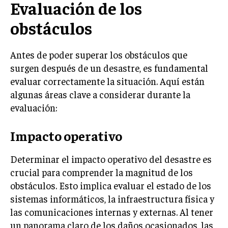
Evaluación de los
INVESTIGACIÓN DE MERCADO
obstáculos
ANÁLISIS DE COMPETENCIA
GESTIÓN DE CLIENTES
Antes de poder superar los obstáculos que
surgen después de un desastre, es fundamental
EMPRENDIMIENTO
INNOVACIÓN EMPRESARIAL
evaluar correctamente la situación. Aquí están
algunas áreas clave a considerar durante la
GESTIÓN DEL CAMBIO
evaluación:
LIDERAZGO
Impacto operativo
HABILIDADES DIRECTIVAS
EMPRENDIMIENTO
Determinar el impacto operativo del desastre es
crucial para comprender la magnitud de los
PLANIFICACIÓN EMPRESARIAL
obstáculos. Esto implica evaluar el estado de los
sistemas informáticos, la infraestructura física y
FINANZAS
FINANZAS Y CONTABILIDAD
las comunicaciones internas y externas. Al tener
un panorama claro de los daños ocasionados, las
GESTIÓN DE RECURSOS FINANCIEROS