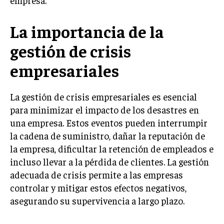
LIFESTYLE
La importancia de la
MARKETING
ESTRATEGIAS DE MARKETING
gestión de crisis
AGENCIAS DE MARKETING
empresariales
AGENCIAS DE POSICIONAMIENTO WEB SEO
VENTA DE ENLACES
La gestión de crisis empresariales es esencial
para minimizar el impacto de los desastres en
MARKETING DIGITAL
una empresa. Estos eventos pueden interrumpir
PUBLICIDAD
la cadena de suministro, dañar la reputación de
la empresa, dificultar la retención de empleados e
VENTAS Y PERSUASIÓN
incluso llevar a la pérdida de clientes. La gestión
GESTIÓN DE PRODUCTOS
adecuada de crisis permite a las empresas
controlar y mitigar estos efectos negativos,
COMUNICACIÓN CORPORATIVA
asegurando su supervivencia a largo plazo.
GESTIÓN DE MARCA