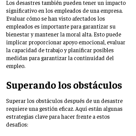
Los desastres también pueden tener un impacto
TRANSFORMACIÓN DIGITAL
significativo en los empleados de una empresa.
Evaluar cómo se han visto afectados los
ANALÍTICA EMPRESARIAL Y BUSINESS
INTELLIGENCE
empleados es importante para garantizar su
bienestar y mantener la moral alta. Esto puede
CIBERSEGURIDAD EMPRESARIAL
implicar proporcionar apoyo emocional, evaluar
la capacidad de trabajo y planificar posibles
ESTRATEGIA
EMPRESAS FAMILIARES Y SUCESIÓN
medidas para garantizar la continuidad del
empleo.
GESTIÓN DEL RIESGO EMPRESARIAL
NEGOCIACIÓN Y RESOLUCIÓN DE CONFLICTOS
Superando los obstáculos
DERECHO EMPRESARIAL Y REGULACIONES
Superar los obstáculos después de un desastre
ÉXITO EMPRESARIAL Y CASOS DE ESTUDIO
requiere una gestión eficaz. Aquí están algunas
GOBIERNO CORPORATIVO
estrategias clave para hacer frente a estos
desafíos:
NEGOCIOS
ESTRATEGIAS DE NEGOCIOS