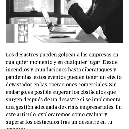
Welcome to Liberty Case
We have a curated list of the most noteworthy news from all
across the globe. With any subscription plan, you get access
to
exclusive articles
that let you stay ahead of the curve.
Your Profile
NEWS
LIFESTYLE
PUBLIC OPINION
Los desastres pueden golpear a las empresas en
cualquier momento y en cualquier lugar. Desde
incendios y inundaciones hasta ciberataques y
pandemias, estos eventos pueden tener un efecto
devastador en las operaciones comerciales. Sin
embargo, es posible superar los obstáculos que
surgen después de un desastre si se implementa
una gestión adecuada de crisis empresariales. En
este artículo, exploraremos cómo evaluar y
superar los obstáculos tras un desastre en tu
empresa.