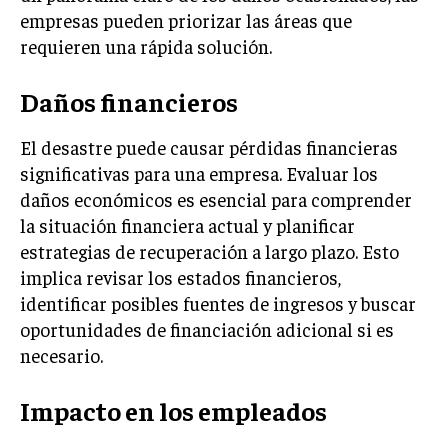
empresas pueden priorizar las áreas que
INVERSIONES Y MERCADOS FINANCIEROS
requieren una rápida solución.
CONTABILIDAD EMPRESARIAL
Daños financieros
ECONOMÍA EMPRESARIAL
El desastre puede causar pérdidas financieras
INTERNACIONAL
significativas para una empresa. Evaluar los
NEGOCIOS INTERNACIONALES
daños económicos es esencial para comprender
COMERCIO INTERNACIONAL
la situación financiera actual y planificar
estrategias de recuperación a largo plazo. Esto
EXPANSIÓN GLOBAL
implica revisar los estados financieros,
IMPORTACIÓN Y EXPORTACIÓN
identificar posibles fuentes de ingresos y buscar
oportunidades de financiación adicional si es
ALIANZAS ESTRATÉGICAS
necesario.
TECNOLOGIA
SOSTENIBILIDAD Y MEDIO AMBIENTE
Impacto en los empleados
GESTIÓN DE LA INNOVACIÓN TECNOLÓGICA