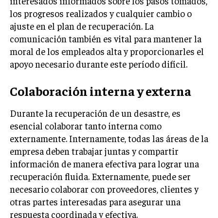
interesados informados sobre los pasos tomados,
GESTIÓN DE PROYECTOS
los progresos realizados y cualquier cambio o
ajuste en el plan de recuperación. La
GESTIÓN DE OPERACIONES Y CADENA DE
SUMINISTRO
comunicación también es vital para mantener la
moral de los empleados alta y proporcionarles el
LOGÍSTICA EMPRESARIAL
apoyo necesario durante este período difícil.
CALIDAD Y MEJORA CONTINUA
Colaboración interna y externa
TALENTOS
RECURSOS HUMANOS Y GESTIÓN DEL
Durante la recuperación de un desastre, es
TALENTO
esencial colaborar tanto interna como
COMPENSACIÓN Y BENEFICIOS
externamente. Internamente, todas las áreas de la
empresa deben trabajar juntas y compartir
RECLUTAMIENTO Y SELECCIÓN
información de manera efectiva para lograr una
DESARROLLO DE PERSONAL
recuperación fluida. Externamente, puede ser
necesario colaborar con proveedores, clientes y
GESTIÓN DEL DESEMPEÑO
otras partes interesadas para asegurar una
CULTURA Y CLIMA ORGANIZACIONAL
respuesta coordinada y efectiva.