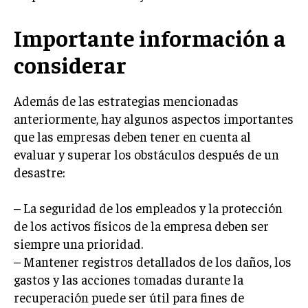
ÉTICA EMPRESARIAL Y RESPONSABILIDAD
SOCIAL
Importante información a
BLOG
considerar
Además de las estrategias mencionadas
anteriormente, hay algunos aspectos importantes
Acerca de
Últimas entradas
que las empresas deben tener en cuenta al
evaluar y superar los obstáculos después de un
Silvia Delgado
desastre:
Soy Silvia Delgado, experta en comercio
electrónico. Me fascina observar cómo la
tecnología ha transformado la forma en que
– La seguridad de los empleados y la protección
compramos y vendemos. En mi tiempo libre,
de los activos físicos de la empresa deben ser
disfruto del senderismo, apreciando la belleza natural y la
tranquilidad que ofrece cada sendero.
siempre una prioridad.
– Mantener registros detallados de los daños, los
Aparece en periódicos digitales y domina los buscadores,
gastos y las acciones tomadas durante la
Infórmate aquí.
recuperación puede ser útil para fines de