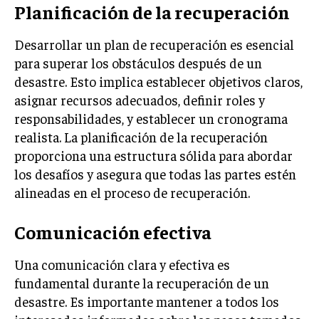
Planificación de la recuperación
MARKETING B2B
Desarrollar un plan de recuperación es esencial
MARKETING B2C
para superar los obstáculos después de un
FRANQUICIAS
desastre. Esto implica establecer objetivos claros,
asignar recursos adecuados, definir roles y
MARKETING DE INFLUENCERS
responsabilidades, y establecer un cronograma
realista. La planificación de la recuperación
E-COMMERCE
E-COMMERCE Y COMERCIO ELECTRÓNICO
proporciona una estructura sólida para abordar
los desafíos y asegura que todas las partes estén
ESTRATEGIAS DE PRICING Y GESTIÓN DE
alineadas en el proceso de recuperación.
PRECIOS
GESTIÓN DE CRISIS EMPRESARIALES
Comunicación efectiva
EMPRESAS Y STARTUPS TECNOLÓGICAS
Una comunicación clara y efectiva es
GESTIÓN DE LA EXPERIENCIA DEL CLIENTE
fundamental durante la recuperación de un
desastre. Es importante mantener a todos los
MÁS
PROYECTOS