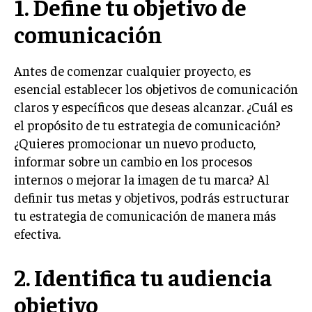
1. Define tu objetivo de
LIFESTYLE
comunicación
MARKETING
ESTRATEGIAS DE MARKETING
Antes de comenzar cualquier proyecto, es
AGENCIAS DE MARKETING
esencial establecer los objetivos de comunicación
AGENCIAS DE POSICIONAMIENTO WEB SEO
claros y específicos que deseas alcanzar. ¿Cuál es
el propósito de tu estrategia de comunicación?
VENTA DE ENLACES
¿Quieres promocionar un nuevo producto,
MARKETING DIGITAL
informar sobre un cambio en los procesos
internos o mejorar la imagen de tu marca? Al
PUBLICIDAD
definir tus metas y objetivos, podrás estructurar
VENTAS Y PERSUASIÓN
tu estrategia de comunicación de manera más
efectiva.
GESTIÓN DE PRODUCTOS
COMUNICACIÓN CORPORATIVA
2. Identifica tu audiencia
GESTIÓN DE MARCA
objetivo