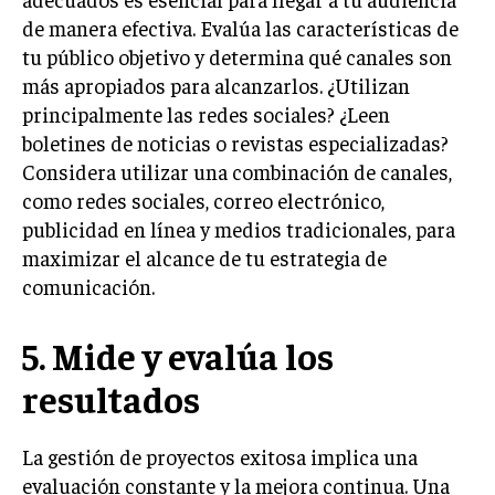
de manera efectiva. Evalúa las características de
TRANSFORMACIÓN DIGITAL
tu público objetivo y determina qué canales son
ANALÍTICA EMPRESARIAL Y BUSINESS
más apropiados para alcanzarlos. ¿Utilizan
INTELLIGENCE
principalmente las redes sociales? ¿Leen
CIBERSEGURIDAD EMPRESARIAL
boletines de noticias o revistas especializadas?
Considera utilizar una combinación de canales,
ESTRATEGIA
como redes sociales, correo electrónico,
EMPRESAS FAMILIARES Y SUCESIÓN
publicidad en línea y medios tradicionales, para
GESTIÓN DEL RIESGO EMPRESARIAL
maximizar el alcance de tu estrategia de
comunicación.
NEGOCIACIÓN Y RESOLUCIÓN DE CONFLICTOS
DERECHO EMPRESARIAL Y REGULACIONES
5. Mide y evalúa los
ÉXITO EMPRESARIAL Y CASOS DE ESTUDIO
resultados
GOBIERNO CORPORATIVO
La gestión de proyectos exitosa implica una
NEGOCIOS
evaluación constante y la mejora continua. Una
ESTRATEGIAS DE NEGOCIOS