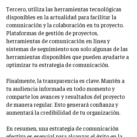
ÉTICA EMPRESARIAL Y RESPONSABILIDAD
Tercero, utiliza las herramientas tecnológicas
SOCIAL
disponibles en la actualidad para facilitar la
comunicación y la colaboración en tu proyecto.
BLOG
Plataformas de gestión de proyectos,
herramientas de comunicación en línea y
sistemas de seguimiento son solo algunas de las
Acerca de
Últimas entradas
herramientas disponibles que pueden ayudarte a
optimizar tu estrategia de comunicación.
Raúl Torres
Soy Raúl Torres, especializado en el mundo de los
Finalmente, la transparencia es clave. Mantén a
proyectos y las innovaciones. Mi pluma busca
tu audiencia informada en todo momento y
siempre la precisión y el detalle. Soy un
apasionado del cine clásico y en cada proyecto
comparte los avances y resultados del proyecto
busco una narrativa que cautiva, al igual que en una gran
de manera regular. Esto generará confianza y
película.
aumentará la credibilidad de tu organización.
Aparece en periódicos digitales y domina los buscadores,
Infórmate aquí.
En resumen, una estrategia de comunicación
efectiva es esencial para alcanzar el éxito en la