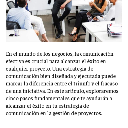
Welcome to Liberty Case
We have a curated list of the most noteworthy news from all
across the globe. With any subscription plan, you get access
to
exclusive articles
that let you stay ahead of the curve.
Your Profile
NEWS
LIFESTYLE
PUBLIC OPINION
En el mundo de los negocios, la comunicación
efectiva es crucial para alcanzar el éxito en
cualquier proyecto. Una estrategia de
comunicación bien diseñada y ejecutada puede
marcar la diferencia entre el triunfo y el fracaso
de una iniciativa. En este artículo, exploraremos
cinco pasos fundamentales que te ayudarán a
alcanzar el éxito en tu estrategia de
comunicación en la gestión de proyectos.