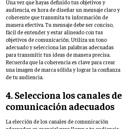
Una vez que hayas definido tus objetivos y
audiencia, es hora de diseñar un mensaje claro y
INVERSIONES Y MERCADOS FINANCIEROS
coherente que transmita tu información de
CONTABILIDAD EMPRESARIAL
manera efectiva. Tu mensaje debe ser conciso,
fácil de entender y estar alineado con tus
ECONOMÍA EMPRESARIAL
objetivos de comunicación. Utiliza un tono
INTERNACIONAL
adecuado y selecciona las palabras adecuadas
NEGOCIOS INTERNACIONALES
para transmitir tus ideas de manera precisa.
Recuerda que la coherencia es clave para crear
COMERCIO INTERNACIONAL
una imagen de marca sólida y lograr la confianza
EXPANSIÓN GLOBAL
de tu audiencia.
IMPORTACIÓN Y EXPORTACIÓN
4. Selecciona los canales de
ALIANZAS ESTRATÉGICAS
comunicación adecuados
TECNOLOGIA
SOSTENIBILIDAD Y MEDIO AMBIENTE
La elección de los canales de comunicación
GESTIÓN DE LA INNOVACIÓN TECNOLÓGICA
adecuados es esencial para llegar a tu audiencia