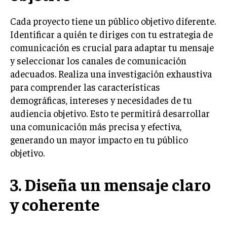
INVESTIGACIÓN DE MERCADO
Cada proyecto tiene un público objetivo diferente.
ANÁLISIS DE COMPETENCIA
Identificar a quién te diriges con tu estrategia de
GESTIÓN DE CLIENTES
comunicación es crucial para adaptar tu mensaje
y seleccionar los canales de comunicación
EMPRENDIMIENTO
adecuados. Realiza una investigación exhaustiva
INNOVACIÓN EMPRESARIAL
para comprender las características
GESTIÓN DEL CAMBIO
demográficas, intereses y necesidades de tu
audiencia objetivo. Esto te permitirá desarrollar
LIDERAZGO
una comunicación más precisa y efectiva,
HABILIDADES DIRECTIVAS
generando un mayor impacto en tu público
objetivo.
EMPRENDIMIENTO
PLANIFICACIÓN EMPRESARIAL
3. Diseña un mensaje claro
FINANZAS
y coherente
FINANZAS Y CONTABILIDAD
GESTIÓN DE RECURSOS FINANCIEROS