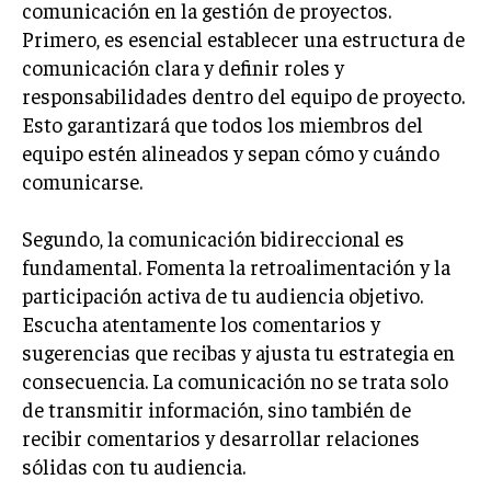
comunicación en la gestión de proyectos.
GESTIÓN DE PROYECTOS
Primero, es esencial establecer una estructura de
GESTIÓN DE OPERACIONES Y CADENA DE
comunicación clara y definir roles y
SUMINISTRO
responsabilidades dentro del equipo de proyecto.
Esto garantizará que todos los miembros del
LOGÍSTICA EMPRESARIAL
equipo estén alineados y sepan cómo y cuándo
CALIDAD Y MEJORA CONTINUA
comunicarse.
TALENTOS
Segundo, la comunicación bidireccional es
RECURSOS HUMANOS Y GESTIÓN DEL
TALENTO
fundamental. Fomenta la retroalimentación y la
participación activa de tu audiencia objetivo.
COMPENSACIÓN Y BENEFICIOS
Escucha atentamente los comentarios y
RECLUTAMIENTO Y SELECCIÓN
sugerencias que recibas y ajusta tu estrategia en
consecuencia. La comunicación no se trata solo
DESARROLLO DE PERSONAL
de transmitir información, sino también de
GESTIÓN DEL DESEMPEÑO
recibir comentarios y desarrollar relaciones
sólidas con tu audiencia.
CULTURA Y CLIMA ORGANIZACIONAL