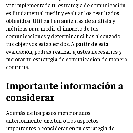
vez implementada tu estrategia de comunicación,
MARKETING B2B
es fundamental medir y evaluar los resultados
obtenidos. Utiliza herramientas de análisis y
MARKETING B2C
métricas para medir el impacto de tus
FRANQUICIAS
comunicaciones y determinar si has alcanzado
tus objetivos establecidos. A partir de esta
MARKETING DE INFLUENCERS
evaluación, podrás realizar ajustes necesarios y
E-COMMERCE
mejorar tu estrategia de comunicación de manera
E-COMMERCE Y COMERCIO ELECTRÓNICO
continua.
ESTRATEGIAS DE PRICING Y GESTIÓN DE
PRECIOS
Importante información a
GESTIÓN DE CRISIS EMPRESARIALES
considerar
EMPRESAS Y STARTUPS TECNOLÓGICAS
Además de los pasos mencionados
GESTIÓN DE LA EXPERIENCIA DEL CLIENTE
anteriormente, existen otros aspectos
importantes a considerar en tu estrategia de
MÁS
PROYECTOS