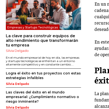
En un m
cadena 
cualqui
recurso
Empresas y Startups Tecnológicas
desead
La clave para construir equipos de
alto rendimiento que transformarán
En este
tu empresa
ayudará
Silvia Delgado
de oper
En el mundo empresarial de hoy en día, las empresas
y startups tecnológicas se enfrentan a un entorno
altamente competitivo y en constante cambio....
Plan
Logra el éxito en tus proyectos con estas
éxi
estrategias infalibles
Silvia Delgado
Las claves del éxito en el mundo
La plan
empresarial: ¿Cumplimiento normativo o
fundame
riesgo inminente?
alcanza
Silvia Delgado