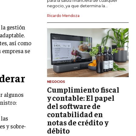
para la salud financiera de cualquier
negocio, ya que determina la...
GESTIÓN DEL RIESGO EMPRESARIAL
Ricardo Mendoza
NEGOCIACIÓN Y RESOLUCIÓN DE
 la gestión
CONFLICTOS
adaptable.
DERECHO EMPRESARIAL Y
tes, así como
REGULACIONES
u empresa se
ÉXITO EMPRESARIAL Y CASOS DE
ESTUDIO
GOBIERNO CORPORATIVO
derar
NEGOCIOS
Cumplimiento fiscal
NEGOCIOS
ar algunos
ESTRATEGIAS DE NEGOCIOS
y contable: El papel
nistro:
del software de
MARKETING B2B
contabilidad en
MARKETING B2C
 las
notas de crédito y
es y sobre-
débito
FRANQUICIAS