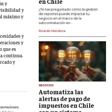
en Chile
ón y
isibilidad y
CALIDAD Y MEJORA CONTINUA
¿Te has preguntado cómo la gestión
de reportes puede impactar tu
al máximo y
negocio en el marco de la
TALENTOS
subcontratación en...
RECURSOS HUMANOS Y GESTIÓN DEL
TALENTO
Ricardo Mendoza
ecesidades y
COMPENSACIÓN Y BENEFICIOS
peraciones y
o que es
RECLUTAMIENTO Y SELECCIÓN
a continua.
DESARROLLO DE PERSONAL
ercado y
GESTIÓN DEL DESEMPEÑO
CULTURA Y CLIMA ORGANIZACIONAL
NEGOCIOS
ÉTICA EMPRESARIAL Y
Automatiza las
RESPONSABILIDAD SOCIAL
alertas de pago de
impuestos en Chile
BLOG
innovaciones.
con un sistema