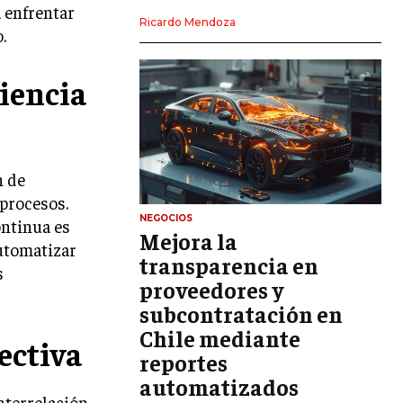
 enfrentar
LIDERAZGO
Ricardo Mendoza
.
HABILIDADES DIRECTIVAS
ciencia
EMPRENDIMIENTO
PLANIFICACIÓN EMPRESARIAL
FINANZAS
n de
FINANZAS Y CONTABILIDAD
 procesos.
GESTIÓN DE RECURSOS FINANCIEROS
NEGOCIOS
ontinua es
Mejora la
Automatizar
INVERSIONES Y MERCADOS FINANCIEROS
transparencia en
s
proveedores y
CONTABILIDAD EMPRESARIAL
subcontratación en
ECONOMÍA EMPRESARIAL
Chile mediante
ectiva
reportes
INTERNACIONAL
NEGOCIOS INTERNACIONALES
automatizados
nterrelación