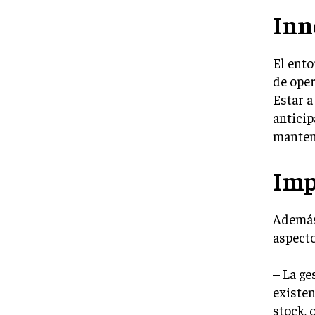
Inn
El ento
de oper
Estar a
anticip
manten
Imp
Además
aspecto
– La ge
existen
stock, 