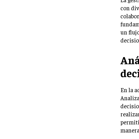
con div
colabor
fundame
un fluj
decisi
Aná
dec
En la a
Analiza
decisio
realiza
permiti
manera