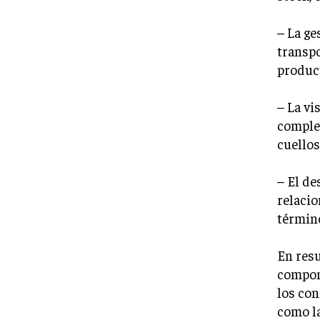
– La ge
transpo
product
– La vi
complet
cuellos
– El de
relacio
término
En resu
compon
los con
como la