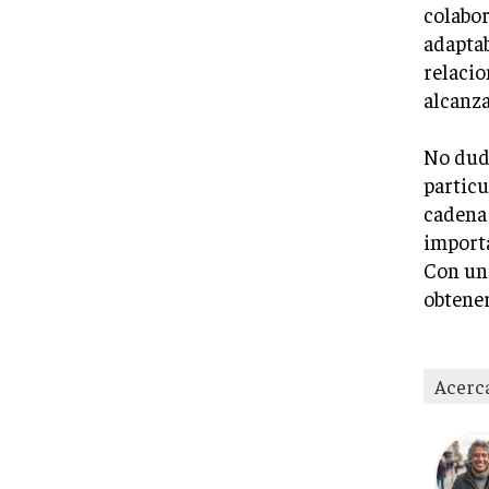
colabor
adaptab
relaci
alcanza
No dude
particu
cadena 
importa
Con una
obtener
Acerc