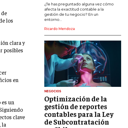
MARKETING DE INFLUENCERS
¿Te has preguntado alguna vez cómo
afecta la exactitud contable a la
 de
gestión de tu negocio? En un
E-COMMERCE
de los
entorno...
E-COMMERCE Y COMERCIO ELECTRÓNICO
Ricardo Mendoza
ESTRATEGIAS DE PRICING Y GESTIÓN DE
PRECIOS
ión clara y
r posibles
GESTIÓN DE CRISIS EMPRESARIALES
EMPRESAS Y STARTUPS TECNOLÓGICAS
GESTIÓN DE LA EXPERIENCIA DEL
cer
CLIENTE
ficios en
MÁS
NEGOCIOS
PROYECTOS
Optimización de la
GESTIÓN DE PROYECTOS
 es un
gestión de reportes
 Siguiendo
GESTIÓN DE OPERACIONES Y CADENA
contables para la Ley
ectos clave
DE SUMINISTRO
de Subcontratación
 la
LOGÍSTICA EMPRESARIAL