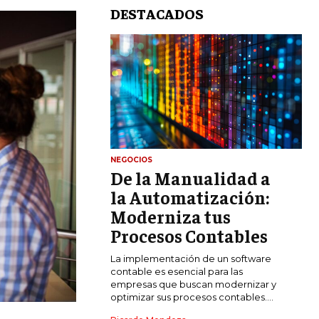
DESTACADOS
NEGOCIOS
De la Manualidad a
LIFESTYLE
la Automatización:
MARKETING
Moderniza tus
ESTRATEGIAS DE MARKETING
Procesos Contables
AGENCIAS DE MARKETING
La implementación de un software
AGENCIAS DE POSICIONAMIENTO WEB
contable es esencial para las
SEO
empresas que buscan modernizar y
optimizar sus procesos contables....
VENTA DE ENLACES