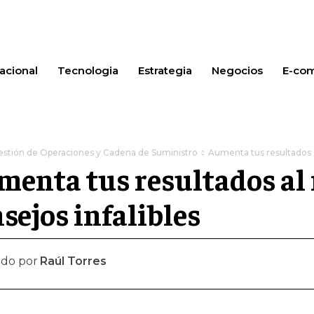
acional
Tecnologia
Estrategia
Negocios
E-co
estión de Operaciones y Cadena de Suministro
Aumenta tus resultados a
enta tus resultados al
sejos infalibles
ado por
Raúl Torres