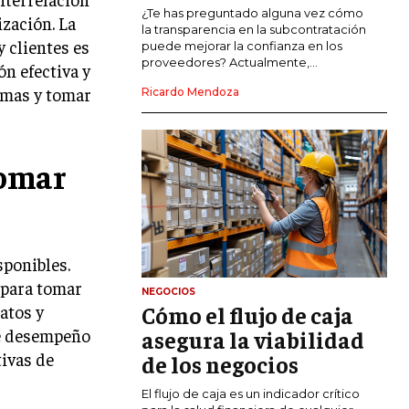
COMERCIO INTERNACIONAL
¿Te has preguntado alguna vez cómo
ización. La
la transparencia en la subcontratación
 clientes es
EXPANSIÓN GLOBAL
puede mejorar la confianza en los
proveedores? Actualmente,...
n efectiva y
IMPORTACIÓN Y EXPORTACIÓN
lemas y tomar
Ricardo Mendoza
ALIANZAS ESTRATÉGICAS
TECNOLOGIA
tomar
SOSTENIBILIDAD Y MEDIO AMBIENTE
GESTIÓN DE LA INNOVACIÓN
TECNOLÓGICA
TRANSFORMACIÓN DIGITAL
sponibles.
 para tomar
NEGOCIOS
ANALÍTICA EMPRESARIAL Y BUSINESS
Cómo el flujo de caja
atos y
INTELLIGENCE
de desempeño
asegura la viabilidad
CIBERSEGURIDAD EMPRESARIAL
tivas de
de los negocios
ESTRATEGIA
El flujo de caja es un indicador crítico
EMPRESAS FAMILIARES Y SUCESIÓN