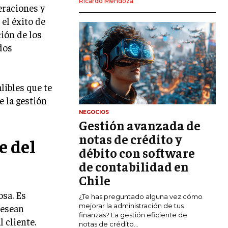
Ricardo Mendoza
eraciones y
MARKETING DIGITAL
el éxito de
PUBLICIDAD
ción de los
dos
VENTAS Y PERSUASIÓN
GESTIÓN DE PRODUCTOS
libles que te
COMUNICACIÓN CORPORATIVA
 la gestión
GESTIÓN DE MARCA
NEGOCIOS
Gestión avanzada de
INVESTIGACIÓN DE MERCADO
notas de crédito y
e del
ANÁLISIS DE COMPETENCIA
débito con software
de contabilidad en
GESTIÓN DE CLIENTES
Chile
EMPRENDIMIENTO
osa. Es
¿Te has preguntado alguna vez cómo
INNOVACIÓN EMPRESARIAL
mejorar la administración de tus
desean
finanzas? La gestión eficiente de
 cliente.
GESTIÓN DEL CAMBIO
notas de crédito...