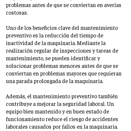
INVESTIGACIÓN DE MERCADO
problemas antes de que se conviertan en averías
costosas.
ANÁLISIS DE COMPETENCIA
GESTIÓN DE CLIENTES
Uno de los beneficios clave del mantenimiento
preventivo es la reducción del tiempo de
EMPRENDIMIENTO
inactividad de la maquinaria. Mediante la
INNOVACIÓN EMPRESARIAL
realización regular de inspecciones y tareas de
GESTIÓN DEL CAMBIO
mantenimiento, se pueden identificar y
solucionar problemas menores antes de que se
LIDERAZGO
conviertan en problemas mayores que requieran
HABILIDADES DIRECTIVAS
una parada prolongada de la maquinaria.
EMPRENDIMIENTO
Además, el mantenimiento preventivo también
PLANIFICACIÓN EMPRESARIAL
contribuye a mejorar la seguridad laboral. Un
equipo bien mantenido y en buen estado de
FINANZAS
funcionamiento reduce el riesgo de accidentes
FINANZAS Y CONTABILIDAD
laborales causados por fallos en la maquinaria.
GESTIÓN DE RECURSOS FINANCIEROS