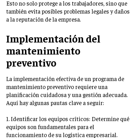
Esto no solo protege a los trabajadores, sino que
también evita posibles problemas legales y daños
INVERSIONES Y MERCADOS FINANCIEROS
a la reputación de la empresa.
CONTABILIDAD EMPRESARIAL
ECONOMÍA EMPRESARIAL
Implementación del
mantenimiento
INTERNACIONAL
NEGOCIOS INTERNACIONALES
preventivo
COMERCIO INTERNACIONAL
La implementación efectiva de un programa de
EXPANSIÓN GLOBAL
mantenimiento preventivo requiere una
IMPORTACIÓN Y EXPORTACIÓN
planificación cuidadosa y una gestión adecuada.
ALIANZAS ESTRATÉGICAS
Aquí hay algunas pautas clave a seguir:
TECNOLOGIA
1. Identificar los equipos críticos: Determine qué
SOSTENIBILIDAD Y MEDIO AMBIENTE
equipos son fundamentales para el
GESTIÓN DE LA INNOVACIÓN TECNOLÓGICA
funcionamiento de su logística empresarial.