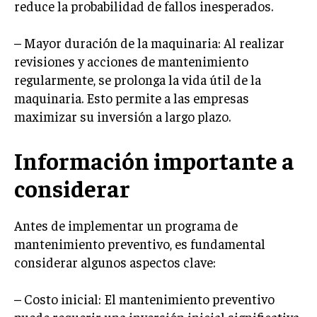
reduce la probabilidad de fallos inesperados.
ÉTICA EMPRESARIAL Y RESPONSABILIDAD
SOCIAL
– Mayor duración de la maquinaria: Al realizar
BLOG
revisiones y acciones de mantenimiento
regularmente, se prolonga la vida útil de la
maquinaria. Esto permite a las empresas
maximizar su inversión a largo plazo.
Acerca de
Últimas entradas
Información importante a
Raúl Torres
Soy Raúl Torres, especializado en el mundo de los
considerar
proyectos y las innovaciones. Mi pluma busca
siempre la precisión y el detalle. Soy un
apasionado del cine clásico y en cada proyecto
Antes de implementar un programa de
busco una narrativa que cautiva, al igual que en una gran
mantenimiento preventivo, es fundamental
película.
considerar algunos aspectos clave:
Aparece en periódicos digitales y domina los buscadores,
Infórmate aquí.
– Costo inicial: El mantenimiento preventivo
puede requerir una inversión inicial significativa