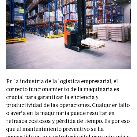
Welcome to Liberty Case
We have a curated list of the most noteworthy news from all
across the globe. With any subscription plan, you get access
to
exclusive articles
that let you stay ahead of the curve.
Your Profile
NEWS
LIFESTYLE
PUBLIC OPINION
En la industria de la logística empresarial, el
correcto funcionamiento de la maquinaria es
crucial para garantizar la eficiencia y
productividad de las operaciones. Cualquier fallo
o avería en la maquinaria puede resultar en
retrasos costosos y pérdida de tiempo. Es por eso
que el mantenimiento preventivo se ha
convertido en una estrategia vital para minimizar