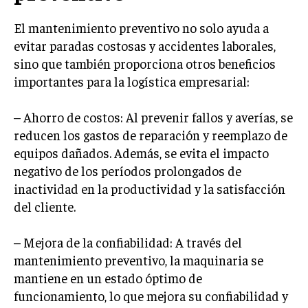
GESTIÓN DE PROYECTOS
El mantenimiento preventivo no solo ayuda a
GESTIÓN DE OPERACIONES Y CADENA DE
evitar paradas costosas y accidentes laborales,
SUMINISTRO
sino que también proporciona otros beneficios
LOGÍSTICA EMPRESARIAL
importantes para la logística empresarial:
CALIDAD Y MEJORA CONTINUA
– Ahorro de costos: Al prevenir fallos y averías, se
reducen los gastos de reparación y reemplazo de
TALENTOS
RECURSOS HUMANOS Y GESTIÓN DEL
equipos dañados. Además, se evita el impacto
TALENTO
negativo de los períodos prolongados de
inactividad en la productividad y la satisfacción
COMPENSACIÓN Y BENEFICIOS
del cliente.
RECLUTAMIENTO Y SELECCIÓN
DESARROLLO DE PERSONAL
– Mejora de la confiabilidad: A través del
mantenimiento preventivo, la maquinaria se
GESTIÓN DEL DESEMPEÑO
mantiene en un estado óptimo de
CULTURA Y CLIMA ORGANIZACIONAL
funcionamiento, lo que mejora su confiabilidad y