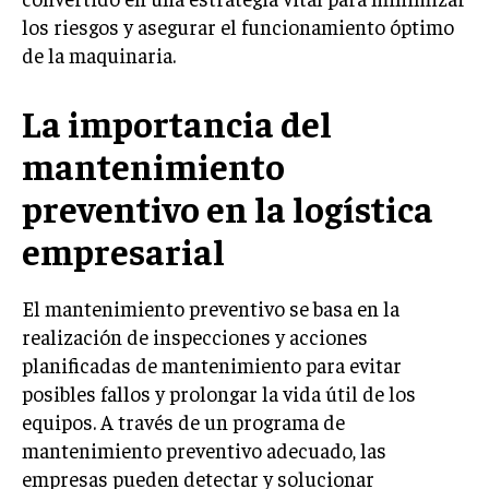
los riesgos y asegurar el funcionamiento óptimo
LIFESTYLE
de la maquinaria.
MARKETING
ESTRATEGIAS DE MARKETING
La importancia del
AGENCIAS DE MARKETING
mantenimiento
AGENCIAS DE POSICIONAMIENTO WEB SEO
VENTA DE ENLACES
preventivo en la logística
empresarial
MARKETING DIGITAL
PUBLICIDAD
El mantenimiento preventivo se basa en la
VENTAS Y PERSUASIÓN
realización de inspecciones y acciones
planificadas de mantenimiento para evitar
GESTIÓN DE PRODUCTOS
posibles fallos y prolongar la vida útil de los
COMUNICACIÓN CORPORATIVA
equipos. A través de un programa de
mantenimiento preventivo adecuado, las
GESTIÓN DE MARCA
empresas pueden detectar y solucionar