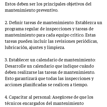
Estos deben ser los principales objetivos del
TRANSFORMACIÓN DIGITAL
mantenimiento preventivo.
ANALÍTICA EMPRESARIAL Y BUSINESS
INTELLIGENCE
2. Definir tareas de mantenimiento: Establezca un
programa regular de inspecciones y tareas de
CIBERSEGURIDAD EMPRESARIAL
mantenimiento para cada equipo crítico. Estas
ESTRATEGIA
tareas pueden incluir las revisiones periódicas,
EMPRESAS FAMILIARES Y SUCESIÓN
lubricación, ajustes y limpieza.
GESTIÓN DEL RIESGO EMPRESARIAL
3. Establecer un calendario de mantenimiento:
NEGOCIACIÓN Y RESOLUCIÓN DE CONFLICTOS
Desarrolle un calendario que indique cuándo
DERECHO EMPRESARIAL Y REGULACIONES
deben realizarse las tareas de mantenimiento.
Esto garantizará que todas las inspecciones y
ÉXITO EMPRESARIAL Y CASOS DE ESTUDIO
acciones planificadas se realicen a tiempo.
GOBIERNO CORPORATIVO
4. Capacitar al personal: Asegúrese de que los
NEGOCIOS
técnicos encargados del mantenimiento
ESTRATEGIAS DE NEGOCIOS