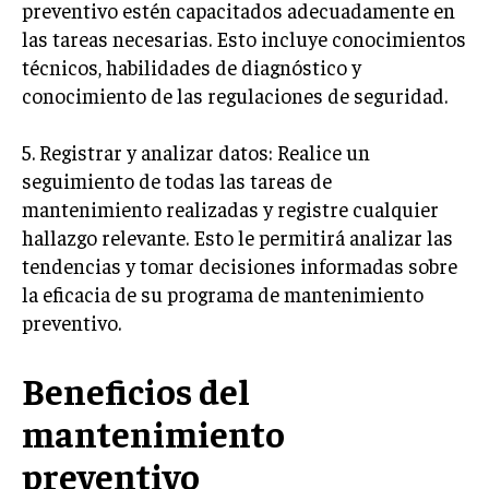
preventivo estén capacitados adecuadamente en
MARKETING B2B
las tareas necesarias. Esto incluye conocimientos
técnicos, habilidades de diagnóstico y
MARKETING B2C
conocimiento de las regulaciones de seguridad.
FRANQUICIAS
5. Registrar y analizar datos: Realice un
MARKETING DE INFLUENCERS
seguimiento de todas las tareas de
mantenimiento realizadas y registre cualquier
E-COMMERCE
E-COMMERCE Y COMERCIO ELECTRÓNICO
hallazgo relevante. Esto le permitirá analizar las
tendencias y tomar decisiones informadas sobre
ESTRATEGIAS DE PRICING Y GESTIÓN DE
la eficacia de su programa de mantenimiento
PRECIOS
preventivo.
GESTIÓN DE CRISIS EMPRESARIALES
EMPRESAS Y STARTUPS TECNOLÓGICAS
Beneficios del
GESTIÓN DE LA EXPERIENCIA DEL CLIENTE
mantenimiento
preventivo
MÁS
PROYECTOS