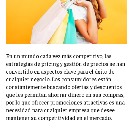
Welcome to Liberty Case
We have a curated list of the most noteworthy news from all
across the globe. With any subscription plan, you get access
to
exclusive articles
that let you stay ahead of the curve.
Your Profile
NEWS
LIFESTYLE
PUBLIC OPINION
En un mundo cada vez más competitivo, las
estrategias de pricing y gestión de precios se han
convertido en aspectos clave para el éxito de
cualquier negocio. Los consumidores están
constantemente buscando ofertas y descuentos
que les permitan ahorrar dinero en sus compras,
por lo que ofrecer promociones atractivas es una
necesidad para cualquier empresa que desee
mantener su competitividad en el mercado.