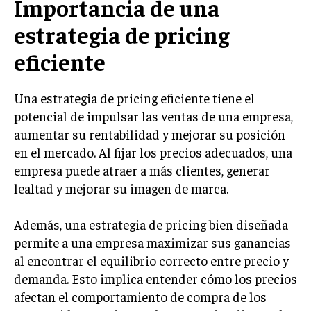
Importancia de una
LIFESTYLE
estrategia de pricing
MARKETING
eficiente
ESTRATEGIAS DE MARKETING
AGENCIAS DE MARKETING
Una estrategia de pricing eficiente tiene el
AGENCIAS DE POSICIONAMIENTO WEB SEO
potencial de impulsar las ventas de una empresa,
VENTA DE ENLACES
aumentar su rentabilidad y mejorar su posición
en el mercado. Al fijar los precios adecuados, una
MARKETING DIGITAL
empresa puede atraer a más clientes, generar
PUBLICIDAD
lealtad y mejorar su imagen de marca.
VENTAS Y PERSUASIÓN
Además, una estrategia de pricing bien diseñada
GESTIÓN DE PRODUCTOS
permite a una empresa maximizar sus ganancias
al encontrar el equilibrio correcto entre precio y
COMUNICACIÓN CORPORATIVA
demanda. Esto implica entender cómo los precios
GESTIÓN DE MARCA
afectan el comportamiento de compra de los