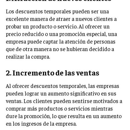
TRANSFORMACIÓN DIGITAL
Los descuentos temporales pueden ser una
excelente manera de atraer a nuevos clientes a
ANALÍTICA EMPRESARIAL Y BUSINESS
INTELLIGENCE
probar un producto o servicio. Al ofrecer un
precio reducido o una promoción especial, una
CIBERSEGURIDAD EMPRESARIAL
empresa puede captar la atención de personas
que de otra manera no se hubieran decidido a
ESTRATEGIA
EMPRESAS FAMILIARES Y SUCESIÓN
realizar la compra.
GESTIÓN DEL RIESGO EMPRESARIAL
2. Incremento de las ventas
NEGOCIACIÓN Y RESOLUCIÓN DE CONFLICTOS
Al ofrecer descuentos temporales, las empresas
DERECHO EMPRESARIAL Y REGULACIONES
pueden lograr un aumento significativo en sus
ÉXITO EMPRESARIAL Y CASOS DE ESTUDIO
ventas. Los clientes pueden sentirse motivados a
comprar más productos o servicios mientras
GOBIERNO CORPORATIVO
dure la promoción, lo que resulta en un aumento
en los ingresos de la empresa.
NEGOCIOS
ESTRATEGIAS DE NEGOCIOS