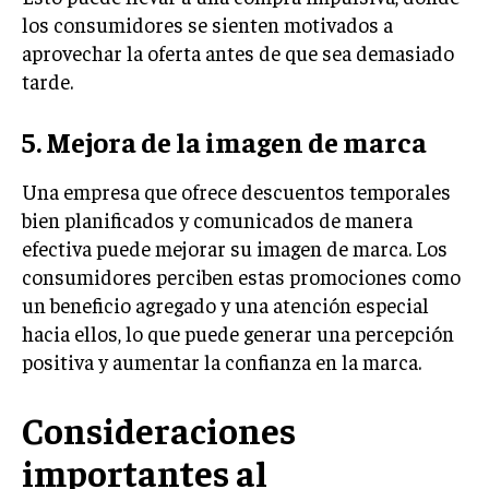
GESTIÓN DE PROYECTOS
los consumidores se sienten motivados a
aprovechar la oferta antes de que sea demasiado
GESTIÓN DE OPERACIONES Y CADENA DE
tarde.
SUMINISTRO
LOGÍSTICA EMPRESARIAL
5. Mejora de la imagen de marca
CALIDAD Y MEJORA CONTINUA
Una empresa que ofrece descuentos temporales
bien planificados y comunicados de manera
TALENTOS
RECURSOS HUMANOS Y GESTIÓN DEL
efectiva puede mejorar su imagen de marca. Los
TALENTO
consumidores perciben estas promociones como
COMPENSACIÓN Y BENEFICIOS
un beneficio agregado y una atención especial
hacia ellos, lo que puede generar una percepción
RECLUTAMIENTO Y SELECCIÓN
positiva y aumentar la confianza en la marca.
DESARROLLO DE PERSONAL
Consideraciones
GESTIÓN DEL DESEMPEÑO
importantes al
CULTURA Y CLIMA ORGANIZACIONAL