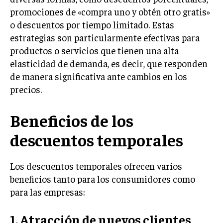
promociones de «compra uno y obtén otro gratis»
INVERSIONES Y MERCADOS FINANCIEROS
o descuentos por tiempo limitado. Estas
estrategias son particularmente efectivas para
CONTABILIDAD EMPRESARIAL
productos o servicios que tienen una alta
ECONOMÍA EMPRESARIAL
elasticidad de demanda, es decir, que responden
de manera significativa ante cambios en los
INTERNACIONAL
precios.
NEGOCIOS INTERNACIONALES
COMERCIO INTERNACIONAL
Beneficios de los
EXPANSIÓN GLOBAL
descuentos temporales
IMPORTACIÓN Y EXPORTACIÓN
ALIANZAS ESTRATÉGICAS
Los descuentos temporales ofrecen varios
beneficios tanto para los consumidores como
TECNOLOGIA
para las empresas:
SOSTENIBILIDAD Y MEDIO AMBIENTE
1. Atracción de nuevos clientes
GESTIÓN DE LA INNOVACIÓN TECNOLÓGICA