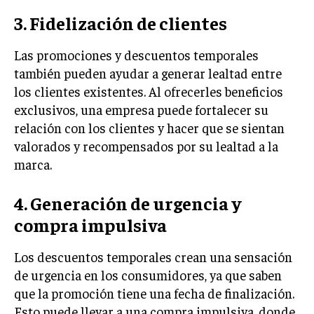
3. Fidelización de clientes
MARKETING B2B
MARKETING B2C
Las promociones y descuentos temporales
también pueden ayudar a generar lealtad entre
FRANQUICIAS
los clientes existentes. Al ofrecerles beneficios
MARKETING DE INFLUENCERS
exclusivos, una empresa puede fortalecer su
relación con los clientes y hacer que se sientan
E-COMMERCE
valorados y recompensados por su lealtad a la
E-COMMERCE Y COMERCIO ELECTRÓNICO
marca.
ESTRATEGIAS DE PRICING Y GESTIÓN DE
PRECIOS
4. Generación de urgencia y
GESTIÓN DE CRISIS EMPRESARIALES
compra impulsiva
EMPRESAS Y STARTUPS TECNOLÓGICAS
Los descuentos temporales crean una sensación
GESTIÓN DE LA EXPERIENCIA DEL CLIENTE
de urgencia en los consumidores, ya que saben
que la promoción tiene una fecha de finalización.
MÁS
Esto puede llevar a una compra impulsiva, donde
PROYECTOS