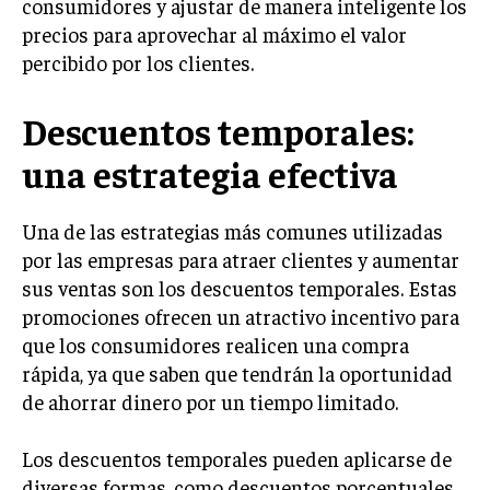
consumidores y ajustar de manera inteligente los
INVESTIGACIÓN DE MERCADO
precios para aprovechar al máximo el valor
ANÁLISIS DE COMPETENCIA
percibido por los clientes.
GESTIÓN DE CLIENTES
Descuentos temporales:
EMPRENDIMIENTO
una estrategia efectiva
INNOVACIÓN EMPRESARIAL
GESTIÓN DEL CAMBIO
Una de las estrategias más comunes utilizadas
LIDERAZGO
por las empresas para atraer clientes y aumentar
sus ventas son los descuentos temporales. Estas
HABILIDADES DIRECTIVAS
promociones ofrecen un atractivo incentivo para
EMPRENDIMIENTO
que los consumidores realicen una compra
rápida, ya que saben que tendrán la oportunidad
PLANIFICACIÓN EMPRESARIAL
de ahorrar dinero por un tiempo limitado.
FINANZAS
FINANZAS Y CONTABILIDAD
Los descuentos temporales pueden aplicarse de
diversas formas, como descuentos porcentuales,
GESTIÓN DE RECURSOS FINANCIEROS