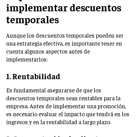
implementar descuentos
ÉTICA EMPRESARIAL Y RESPONSABILIDAD
SOCIAL
temporales
BLOG
Aunque los descuentos temporales pueden ser
una estrategia efectiva, es importante tener en
cuenta algunos aspectos antes de
Acerca de
Últimas entradas
implementarlos:
Silvia Delgado
1. Rentabilidad
Soy Silvia Delgado, experta en comercio
electrónico. Me fascina observar cómo la
tecnología ha transformado la forma en que
Es fundamental asegurarse de que los
compramos y vendemos. En mi tiempo libre,
descuentos temporales sean rentables para la
disfruto del senderismo, apreciando la belleza natural y la
empresa. Antes de implementar una promoción,
tranquilidad que ofrece cada sendero.
es necesario evaluar el impacto que tendrá en los
Aparece en periódicos digitales y domina los buscadores,
ingresos y en la rentabilidad a largo plazo.
Infórmate aquí.