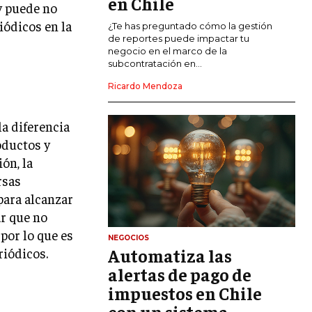
en Chile
y puede no
iódicos en la
CALIDAD Y MEJORA CONTINUA
¿Te has preguntado cómo la gestión
de reportes puede impactar tu
negocio en el marco de la
TALENTOS
subcontratación en...
RECURSOS HUMANOS Y GESTIÓN DEL
TALENTO
Ricardo Mendoza
COMPENSACIÓN Y BENEFICIOS
la diferencia
RECLUTAMIENTO Y SELECCIÓN
oductos y
ón, la
DESARROLLO DE PERSONAL
rsas
GESTIÓN DEL DESEMPEÑO
para alcanzar
ar que no
CULTURA Y CLIMA ORGANIZACIONAL
 por lo que es
NEGOCIOS
ÉTICA EMPRESARIAL Y
riódicos.
Automatiza las
RESPONSABILIDAD SOCIAL
!
alertas de pago de
impuestos en Chile
BLOG
con un sistema