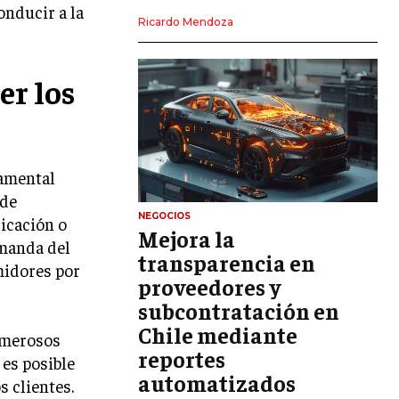
onducir a la
LIDERAZGO
Ricardo Mendoza
HABILIDADES DIRECTIVAS
er los
EMPRENDIMIENTO
PLANIFICACIÓN EMPRESARIAL
FINANZAS
damental
FINANZAS Y CONTABILIDAD
 de
GESTIÓN DE RECURSOS FINANCIEROS
NEGOCIOS
ricación o
Mejora la
emanda del
INVERSIONES Y MERCADOS FINANCIEROS
transparencia en
midores por
proveedores y
CONTABILIDAD EMPRESARIAL
subcontratación en
ECONOMÍA EMPRESARIAL
Chile mediante
numerosos
reportes
INTERNACIONAL
es posible
NEGOCIOS INTERNACIONALES
automatizados
s clientes.