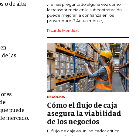
s o de alta
COMERCIO INTERNACIONAL
¿Te has preguntado alguna vez cómo
la transparencia en la subcontratación
EXPANSIÓN GLOBAL
puede mejorar la confianza en los
proveedores? Actualmente,...
IMPORTACIÓN Y EXPORTACIÓN
Ricardo Mendoza
ALIANZAS ESTRATÉGICAS
den
TECNOLOGIA
 de las
SOSTENIBILIDAD Y MEDIO AMBIENTE
GESTIÓN DE LA INNOVACIÓN
TECNOLÓGICA
TRANSFORMACIÓN DIGITAL
dores
NEGOCIOS
ANALÍTICA EMPRESARIAL Y BUSINESS
 de
Cómo el flujo de caja
INTELLIGENCE
 que puede
asegura la viabilidad
CIBERSEGURIDAD EMPRESARIAL
 de mercado.
de los negocios
ESTRATEGIA
El flujo de caja es un indicador crítico
EMPRESAS FAMILIARES Y SUCESIÓN