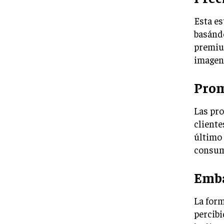
Esta es
basándo
premiu
imagen
Prom
Las pro
cliente
último
consumi
Emba
La form
percibi