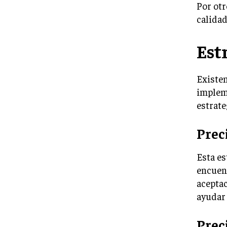
Por otr
calidad
Est
Existen
impleme
estrat
Prec
Esta es
encuent
aceptac
ayudar 
Prec