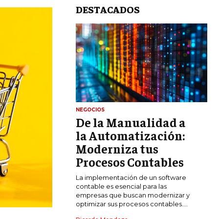
DESTACADOS
NEGOCIOS
De la Manualidad a
LIFESTYLE
la Automatización:
MARKETING
Moderniza tus
ESTRATEGIAS DE MARKETING
Procesos Contables
AGENCIAS DE MARKETING
La implementación de un software
AGENCIAS DE POSICIONAMIENTO WEB
contable es esencial para las
SEO
empresas que buscan modernizar y
optimizar sus procesos contables....
VENTA DE ENLACES