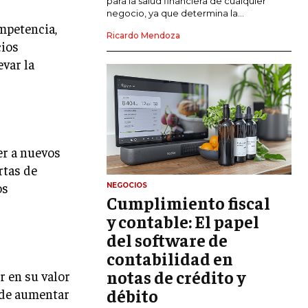
para la salud financiera de cualquier
negocio, ya que determina la...
GESTIÓN DEL RIESGO EMPRESARIAL
ompetencia,
Ricardo Mendoza
cios
NEGOCIACIÓN Y RESOLUCIÓN DE
var la
CONFLICTOS
DERECHO EMPRESARIAL Y
REGULACIONES
ÉXITO EMPRESARIAL Y CASOS DE
ESTUDIO
er a nuevos
GOBIERNO CORPORATIVO
rtas de
os
NEGOCIOS
Cumplimiento fiscal
NEGOCIOS
ESTRATEGIAS DE NEGOCIOS
y contable: El papel
del software de
MARKETING B2B
contabilidad en
MARKETING B2C
notas de crédito y
r en su valor
débito
FRANQUICIAS
uede aumentar