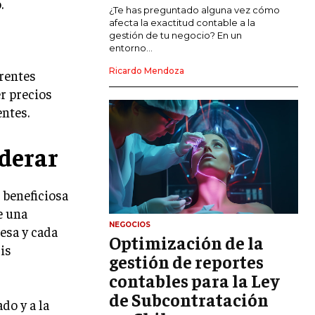
.
MARKETING DE INFLUENCERS
¿Te has preguntado alguna vez cómo
afecta la exactitud contable a la
gestión de tu negocio? En un
E-COMMERCE
entorno...
E-COMMERCE Y COMERCIO ELECTRÓNICO
Ricardo Mendoza
erentes
ESTRATEGIAS DE PRICING Y GESTIÓN DE
r precios
PRECIOS
entes.
GESTIÓN DE CRISIS EMPRESARIALES
derar
EMPRESAS Y STARTUPS TECNOLÓGICAS
GESTIÓN DE LA EXPERIENCIA DEL
CLIENTE
 beneficiosa
e una
MÁS
NEGOCIOS
esa y cada
PROYECTOS
Optimización de la
is
GESTIÓN DE PROYECTOS
gestión de reportes
GESTIÓN DE OPERACIONES Y CADENA
contables para la Ley
DE SUMINISTRO
de Subcontratación
do y a la
LOGÍSTICA EMPRESARIAL