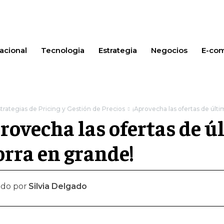
acional
Tecnologia
Estrategia
Negocios
E-co
trategias de Pricing y Gestión de Precios
¡Aprovecha las ofertas de úl
rovecha las ofertas de 
rra en grande!
ado por
Silvia Delgado