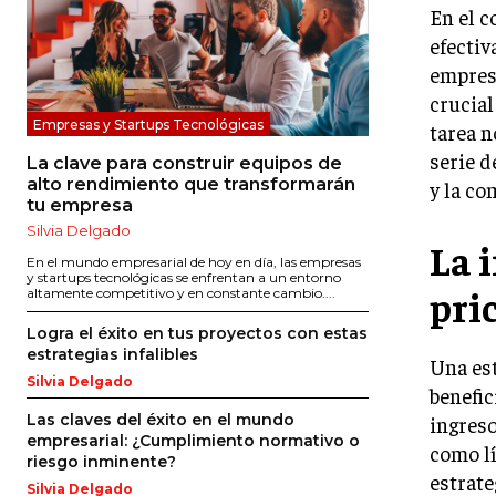
En el c
efectiv
empresa
crucial
Empresas y Startups Tecnológicas
tarea n
serie d
La clave para construir equipos de
alto rendimiento que transformarán
y la co
tu empresa
Silvia Delgado
La 
En el mundo empresarial de hoy en día, las empresas
y startups tecnológicas se enfrentan a un entorno
pri
altamente competitivo y en constante cambio....
Logra el éxito en tus proyectos con estas
estrategias infalibles
Una est
Silvia Delgado
benefic
Las claves del éxito en el mundo
ingreso
empresarial: ¿Cumplimiento normativo o
como lí
riesgo inminente?
estrate
Silvia Delgado