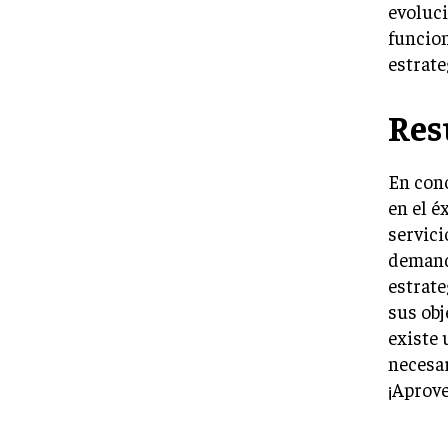
evoluc
funcion
estrate
Re
En conc
en el é
servici
demand
estrate
sus obj
existe 
necesar
¡Aprove