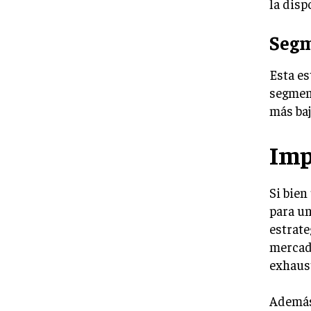
la disp
Segm
Esta es
segment
más baj
Imp
Si bien
para un
estrate
mercado
exhaust
Además,