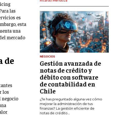
Ricardo Mendoza
icing
MARKETING DIGITAL
Para las
PUBLICIDAD
rvicios es
embargo, esta
VENTAS Y PERSUASIÓN
cuenta una
GESTIÓN DE PRODUCTOS
 del mercado
COMUNICACIÓN CORPORATIVA
GESTIÓN DE MARCA
a de
NEGOCIOS
Gestión avanzada de
INVESTIGACIÓN DE MERCADO
notas de crédito y
ANÁLISIS DE COMPETENCIA
débito con software
de contabilidad en
GESTIÓN DE CLIENTES
tantes
Chile
r los
EMPRENDIMIENTO
l negocio
¿Te has preguntado alguna vez cómo
INNOVACIÓN EMPRESARIAL
mejorar la administración de tus
una
finanzas? La gestión eficiente de
alor
GESTIÓN DEL CAMBIO
notas de crédito...