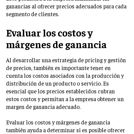
ganancias al ofrecer precios adecuados para cada
TRANSFORMACIÓN DIGITAL
segmento de clientes.
ANALÍTICA EMPRESARIAL Y BUSINESS
INTELLIGENCE
Evaluar los costos y
CIBERSEGURIDAD EMPRESARIAL
márgenes de ganancia
ESTRATEGIA
EMPRESAS FAMILIARES Y SUCESIÓN
Al desarrollar una estrategia de pricing y gestión
GESTIÓN DEL RIESGO EMPRESARIAL
de precios, también es importante tener en
cuenta los costos asociados con la producción y
NEGOCIACIÓN Y RESOLUCIÓN DE CONFLICTOS
distribución de un producto o servicio. Es
DERECHO EMPRESARIAL Y REGULACIONES
esencial que los precios establecidos cubran
estos costos y permitan a la empresa obtener un
ÉXITO EMPRESARIAL Y CASOS DE ESTUDIO
margen de ganancia adecuado.
GOBIERNO CORPORATIVO
Evaluar los costos y márgenes de ganancia
NEGOCIOS
también ayuda a determinar si es posible ofrecer
ESTRATEGIAS DE NEGOCIOS