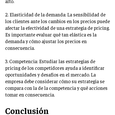
alto.
GESTIÓN DE PROYECTOS
2. Elasticidad de la demanda: La sensibilidad de
GESTIÓN DE OPERACIONES Y CADENA DE
SUMINISTRO
los clientes ante los cambios en los precios puede
afectar la efectividad de una estrategia de pricing.
LOGÍSTICA EMPRESARIAL
Es importante evaluar qué tan elástica es la
CALIDAD Y MEJORA CONTINUA
demanda y cómo ajustar los precios en
consecuencia.
TALENTOS
RECURSOS HUMANOS Y GESTIÓN DEL
TALENTO
3. Competencia: Estudiar las estrategias de
pricing de los competidores ayuda a identificar
COMPENSACIÓN Y BENEFICIOS
oportunidades y desafíos en el mercado. La
RECLUTAMIENTO Y SELECCIÓN
empresa debe considerar cómo su estrategia se
compara con la de la competencia y qué acciones
DESARROLLO DE PERSONAL
tomar en consecuencia.
GESTIÓN DEL DESEMPEÑO
Conclusión
CULTURA Y CLIMA ORGANIZACIONAL