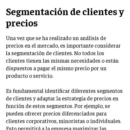
Segmentación de clientes y
INVERSIONES Y MERCADOS FINANCIEROS
precios
CONTABILIDAD EMPRESARIAL
ECONOMÍA EMPRESARIAL
Una vez que se ha realizado un análisis de
precios en el mercado, es importante considerar
INTERNACIONAL
NEGOCIOS INTERNACIONALES
la segmentación de clientes. No todos los
clientes tienen las mismas necesidades o están
COMERCIO INTERNACIONAL
dispuestos a pagar el mismo precio por un
EXPANSIÓN GLOBAL
producto o servicio.
IMPORTACIÓN Y EXPORTACIÓN
Es fundamental identificar diferentes segmentos
ALIANZAS ESTRATÉGICAS
de clientes y adaptar la estrategia de precios en
función de estos segmentos. Por ejemplo, se
TECNOLOGIA
pueden ofrecer precios diferenciados para
SOSTENIBILIDAD Y MEDIO AMBIENTE
clientes corporativos, minoristas o individuales.
GESTIÓN DE LA INNOVACIÓN TECNOLÓGICA
Esto permitirá a la empresa maximizar las