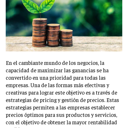
Welcome to Liberty Case
We have a curated list of the most noteworthy news from all
across the globe. With any subscription plan, you get access
to
exclusive articles
that let you stay ahead of the curve.
Your Profile
NEWS
LIFESTYLE
PUBLIC OPINION
En el cambiante mundo de los negocios, la
capacidad de maximizar las ganancias se ha
convertido en una prioridad para todas las
empresas. Una de las formas más efectivas y
creativas para lograr este objetivo es a través de
estrategias de pricing y gestión de precios. Estas
estrategias permiten a las empresas establecer
precios óptimos para sus productos y servicios,
con el objetivo de obtener la mayor rentabilidad