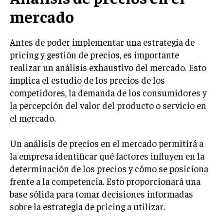
INVESTIGACIÓN DE MERCADO
mercado
ANÁLISIS DE COMPETENCIA
GESTIÓN DE CLIENTES
Antes de poder implementar una estrategia de
pricing y gestión de precios, es importante
EMPRENDIMIENTO
realizar un análisis exhaustivo del mercado. Esto
INNOVACIÓN EMPRESARIAL
implica el estudio de los precios de los
competidores, la demanda de los consumidores y
GESTIÓN DEL CAMBIO
la percepción del valor del producto o servicio en
LIDERAZGO
el mercado.
HABILIDADES DIRECTIVAS
Un análisis de precios en el mercado permitirá a
EMPRENDIMIENTO
la empresa identificar qué factores influyen en la
PLANIFICACIÓN EMPRESARIAL
determinación de los precios y cómo se posiciona
frente a la competencia. Esto proporcionará una
FINANZAS
base sólida para tomar decisiones informadas
FINANZAS Y CONTABILIDAD
sobre la estrategia de pricing a utilizar.
GESTIÓN DE RECURSOS FINANCIEROS