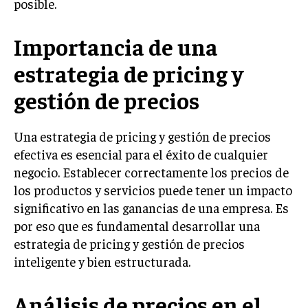
posible.
LIFESTYLE
Importancia de una
MARKETING
ESTRATEGIAS DE MARKETING
estrategia de pricing y
AGENCIAS DE MARKETING
gestión de precios
AGENCIAS DE POSICIONAMIENTO WEB SEO
VENTA DE ENLACES
Una estrategia de pricing y gestión de precios
efectiva es esencial para el éxito de cualquier
MARKETING DIGITAL
negocio. Establecer correctamente los precios de
PUBLICIDAD
los productos y servicios puede tener un impacto
significativo en las ganancias de una empresa. Es
VENTAS Y PERSUASIÓN
por eso que es fundamental desarrollar una
GESTIÓN DE PRODUCTOS
estrategia de pricing y gestión de precios
inteligente y bien estructurada.
COMUNICACIÓN CORPORATIVA
GESTIÓN DE MARCA
Análisis de precios en el