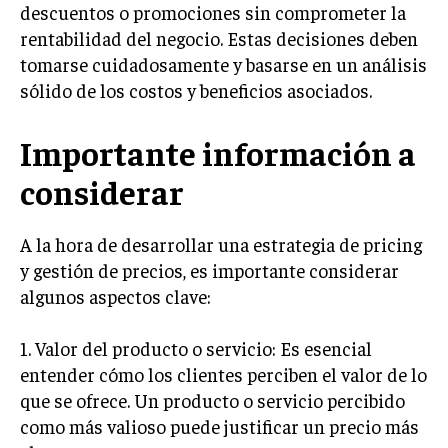
descuentos o promociones sin comprometer la
MARKETING B2B
rentabilidad del negocio. Estas decisiones deben
tomarse cuidadosamente y basarse en un análisis
MARKETING B2C
sólido de los costos y beneficios asociados.
FRANQUICIAS
Importante información a
MARKETING DE INFLUENCERS
considerar
E-COMMERCE
E-COMMERCE Y COMERCIO ELECTRÓNICO
A la hora de desarrollar una estrategia de pricing
ESTRATEGIAS DE PRICING Y GESTIÓN DE
PRECIOS
y gestión de precios, es importante considerar
algunos aspectos clave:
GESTIÓN DE CRISIS EMPRESARIALES
EMPRESAS Y STARTUPS TECNOLÓGICAS
1. Valor del producto o servicio: Es esencial
entender cómo los clientes perciben el valor de lo
GESTIÓN DE LA EXPERIENCIA DEL CLIENTE
que se ofrece. Un producto o servicio percibido
como más valioso puede justificar un precio más
MÁS
PROYECTOS