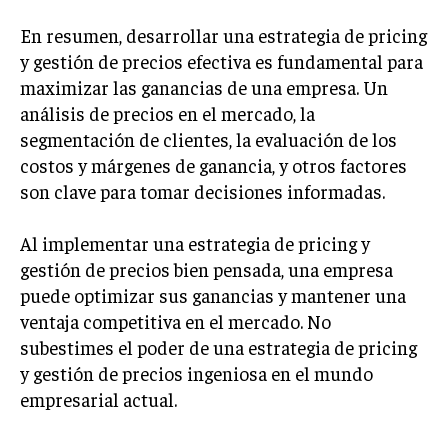
ÉTICA EMPRESARIAL Y RESPONSABILIDAD
SOCIAL
En resumen, desarrollar una estrategia de pricing
y gestión de precios efectiva es fundamental para
BLOG
maximizar las ganancias de una empresa. Un
análisis de precios en el mercado, la
segmentación de clientes, la evaluación de los
costos y márgenes de ganancia, y otros factores
Acerca de
Últimas entradas
son clave para tomar decisiones informadas.
Silvia Delgado
Al implementar una estrategia de pricing y
Soy Silvia Delgado, experta en comercio
gestión de precios bien pensada, una empresa
electrónico. Me fascina observar cómo la
tecnología ha transformado la forma en que
puede optimizar sus ganancias y mantener una
compramos y vendemos. En mi tiempo libre,
ventaja competitiva en el mercado. No
disfruto del senderismo, apreciando la belleza natural y la
subestimes el poder de una estrategia de pricing
tranquilidad que ofrece cada sendero.
y gestión de precios ingeniosa en el mundo
Aparece en periódicos digitales y domina los buscadores,
empresarial actual.
Infórmate aquí.