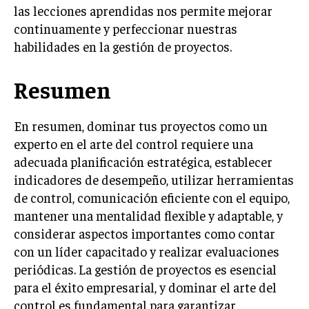
las lecciones aprendidas nos permite mejorar
ÉTICA EMPRESARIAL Y RESPONSABILIDAD
SOCIAL
continuamente y perfeccionar nuestras
habilidades en la gestión de proyectos.
BLOG
Resumen
En resumen, dominar tus proyectos como un
Acerca de
Últimas entradas
experto en el arte del control requiere una
Raúl Torres
adecuada planificación estratégica, establecer
Soy Raúl Torres, especializado en el mundo de los
indicadores de desempeño, utilizar herramientas
proyectos y las innovaciones. Mi pluma busca
de control, comunicación eficiente con el equipo,
siempre la precisión y el detalle. Soy un
mantener una mentalidad flexible y adaptable, y
apasionado del cine clásico y en cada proyecto
busco una narrativa que cautiva, al igual que en una gran
considerar aspectos importantes como contar
película.
con un líder capacitado y realizar evaluaciones
periódicas. La gestión de proyectos es esencial
Aparece en periódicos digitales y domina los buscadores,
Infórmate aquí.
para el éxito empresarial, y dominar el arte del
control es fundamental para garantizar