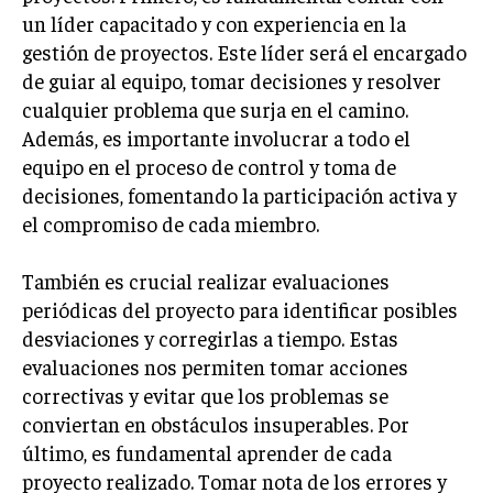
GESTIÓN DE PROYECTOS
un líder capacitado y con experiencia en la
gestión de proyectos. Este líder será el encargado
GESTIÓN DE OPERACIONES Y CADENA DE
de guiar al equipo, tomar decisiones y resolver
SUMINISTRO
cualquier problema que surja en el camino.
LOGÍSTICA EMPRESARIAL
Además, es importante involucrar a todo el
equipo en el proceso de control y toma de
CALIDAD Y MEJORA CONTINUA
decisiones, fomentando la participación activa y
TALENTOS
el compromiso de cada miembro.
RECURSOS HUMANOS Y GESTIÓN DEL
TALENTO
También es crucial realizar evaluaciones
COMPENSACIÓN Y BENEFICIOS
periódicas del proyecto para identificar posibles
desviaciones y corregirlas a tiempo. Estas
RECLUTAMIENTO Y SELECCIÓN
evaluaciones nos permiten tomar acciones
DESARROLLO DE PERSONAL
correctivas y evitar que los problemas se
conviertan en obstáculos insuperables. Por
GESTIÓN DEL DESEMPEÑO
último, es fundamental aprender de cada
CULTURA Y CLIMA ORGANIZACIONAL
proyecto realizado. Tomar nota de los errores y