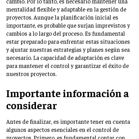
cambio. Por lo tanto, es necesario mantener una
mentalidad flexible y adaptable en la gestión de
MARKETING B2B
proyectos. Aunque la planificación inicial es
MARKETING B2C
importante, es probable que surjan imprevistos y
cambios a lo largo del proceso. Es fundamental
FRANQUICIAS
estar preparado para enfrentar estas situaciones
MARKETING DE INFLUENCERS
y ajustar nuestras estrategias y planes según sea
necesario. La capacidad de adaptación es clave
E-COMMERCE
para mantener el control y garantizar el éxito de
E-COMMERCE Y COMERCIO ELECTRÓNICO
nuestros proyectos.
ESTRATEGIAS DE PRICING Y GESTIÓN DE
PRECIOS
Importante información a
GESTIÓN DE CRISIS EMPRESARIALES
considerar
EMPRESAS Y STARTUPS TECNOLÓGICAS
GESTIÓN DE LA EXPERIENCIA DEL CLIENTE
Antes de finalizar, es importante tener en cuenta
algunos aspectos esenciales en el control de
MÁS
proyectos. Primero, es fundamental contar con
PROYECTOS