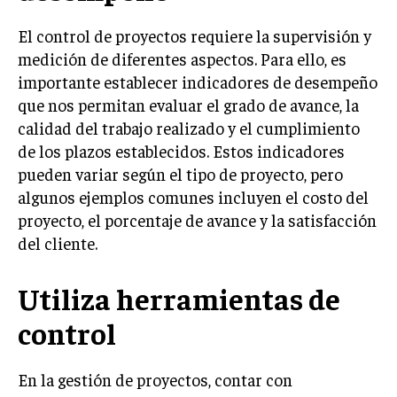
INVESTIGACIÓN DE MERCADO
El control de proyectos requiere la supervisión y
ANÁLISIS DE COMPETENCIA
medición de diferentes aspectos. Para ello, es
GESTIÓN DE CLIENTES
importante establecer indicadores de desempeño
que nos permitan evaluar el grado de avance, la
EMPRENDIMIENTO
calidad del trabajo realizado y el cumplimiento
INNOVACIÓN EMPRESARIAL
de los plazos establecidos. Estos indicadores
GESTIÓN DEL CAMBIO
pueden variar según el tipo de proyecto, pero
algunos ejemplos comunes incluyen el costo del
LIDERAZGO
proyecto, el porcentaje de avance y la satisfacción
HABILIDADES DIRECTIVAS
del cliente.
EMPRENDIMIENTO
Utiliza herramientas de
PLANIFICACIÓN EMPRESARIAL
control
FINANZAS
FINANZAS Y CONTABILIDAD
En la gestión de proyectos, contar con
GESTIÓN DE RECURSOS FINANCIEROS