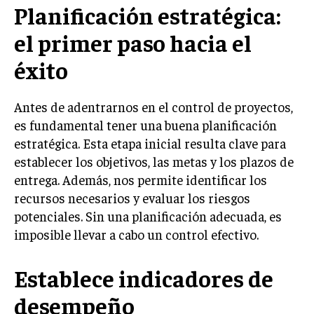
Planificación estratégica:
LIFESTYLE
el primer paso hacia el
MARKETING
ESTRATEGIAS DE MARKETING
éxito
AGENCIAS DE MARKETING
AGENCIAS DE POSICIONAMIENTO WEB SEO
Antes de adentrarnos en el control de proyectos,
es fundamental tener una buena planificación
VENTA DE ENLACES
estratégica. Esta etapa inicial resulta clave para
establecer los objetivos, las metas y los plazos de
MARKETING DIGITAL
entrega. Además, nos permite identificar los
PUBLICIDAD
recursos necesarios y evaluar los riesgos
VENTAS Y PERSUASIÓN
potenciales. Sin una planificación adecuada, es
imposible llevar a cabo un control efectivo.
GESTIÓN DE PRODUCTOS
COMUNICACIÓN CORPORATIVA
Establece indicadores de
GESTIÓN DE MARCA
desempeño