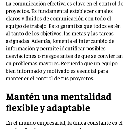
La comunicación efectiva es clave en el control de
TRANSFORMACIÓN DIGITAL
proyectos. Es fundamental establecer canales
claros y fluidos de comunicación con todo el
ANALÍTICA EMPRESARIAL Y BUSINESS
INTELLIGENCE
equipo de trabajo. Esto garantiza que todos estén
al tanto de los objetivos, las metas y las tareas
CIBERSEGURIDAD EMPRESARIAL
asignadas. Además, fomenta el intercambio de
información y permite identificar posibles
ESTRATEGIA
EMPRESAS FAMILIARES Y SUCESIÓN
desviaciones o riesgos antes de que se conviertan
en problemas mayores. Recuerda que un equipo
GESTIÓN DEL RIESGO EMPRESARIAL
bien informado y motivado es esencial para
NEGOCIACIÓN Y RESOLUCIÓN DE CONFLICTOS
mantener el control de tus proyectos.
DERECHO EMPRESARIAL Y REGULACIONES
Mantén una mentalidad
ÉXITO EMPRESARIAL Y CASOS DE ESTUDIO
flexible y adaptable
GOBIERNO CORPORATIVO
En el mundo empresarial, la única constante es el
NEGOCIOS
ESTRATEGIAS DE NEGOCIOS