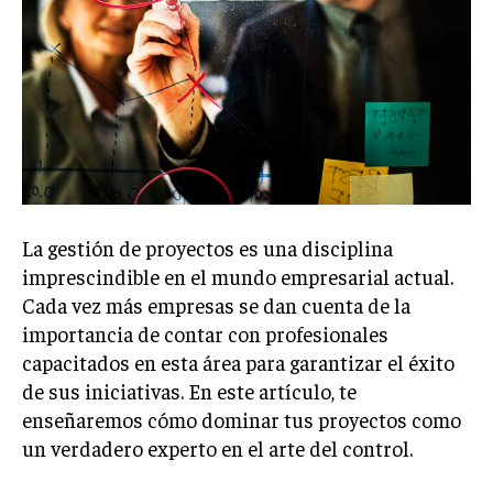
Welcome to Liberty Case
We have a curated list of the most noteworthy news from all
across the globe. With any subscription plan, you get access
to
exclusive articles
that let you stay ahead of the curve.
Your Profile
NEWS
LIFESTYLE
PUBLIC OPINION
La gestión de proyectos es una disciplina
imprescindible en el mundo empresarial actual.
Cada vez más empresas se dan cuenta de la
importancia de contar con profesionales
capacitados en esta área para garantizar el éxito
de sus iniciativas. En este artículo, te
enseñaremos cómo dominar tus proyectos como
un verdadero experto en el arte del control.