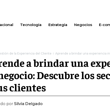
acional
Tecnologia
Estrategia
Negocios
E-co
stión de la Experiencia del Cliente
Aprende a brindar una experiencia in
ende a brindar una expe
negocio: Descubre los se
us clientes
ado por
Silvia Delgado