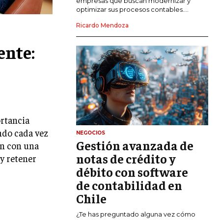
empresas que buscan modernizar y
optimizar sus procesos contables....
MARKETING DIGITAL
Ricardo Mendoza
PUBLICIDAD
ente:
VENTAS Y PERSUASIÓN
GESTIÓN DE PRODUCTOS
COMUNICACIÓN CORPORATIVA
GESTIÓN DE MARCA
ortancia
INVESTIGACIÓN DE MERCADO
ndo cada vez
NEGOCIOS
Gestión avanzada de
ANÁLISIS DE COMPETENCIA
an con una
notas de crédito y
 y retener
GESTIÓN DE CLIENTES
débito con software
de contabilidad en
EMPRENDIMIENTO
INNOVACIÓN EMPRESARIAL
Chile
GESTIÓN DEL CAMBIO
¿Te has preguntado alguna vez cómo