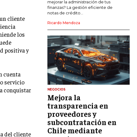
mejorar la administración de tus
LIDERAZGO
finanzas? La gestión eficiente de
notas de crédito...
un cliente
HABILIDADES DIRECTIVAS
Ricardo Mendoza
riencia
EMPRENDIMIENTO
miende los
puede
PLANIFICACIÓN EMPRESARIAL
d positiva y
FINANZAS
FINANZAS Y CONTABILIDAD
en cuenta
GESTIÓN DE RECURSOS FINANCIEROS
o servicio
INVERSIONES Y MERCADOS FINANCIEROS
ra conquistar
NEGOCIOS
Mejora la
CONTABILIDAD EMPRESARIAL
transparencia en
ECONOMÍA EMPRESARIAL
proveedores y
subcontratación en
INTERNACIONAL
Chile mediante
NEGOCIOS INTERNACIONALES
a del cliente