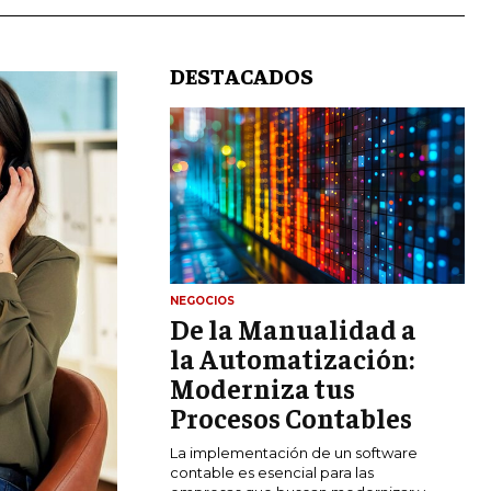
DESTACADOS
LIFESTYLE
NEGOCIOS
De la Manualidad a
MARKETING
ESTRATEGIAS DE MARKETING
la Automatización:
Moderniza tus
AGENCIAS DE MARKETING
AGENCIAS DE POSICIONAMIENTO WEB
Procesos Contables
SEO
La implementación de un software
VENTA DE ENLACES
contable es esencial para las