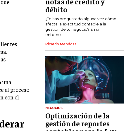
notas de crédito y
 que
MARKETING DE INFLUENCERS
débito
E-COMMERCE
¿Te has preguntado alguna vez cómo
E-COMMERCE Y COMERCIO ELECTRÓNICO
afecta la exactitud contable a la
gestión de tu negocio? En un
ESTRATEGIAS DE PRICING Y GESTIÓN DE
entorno...
PRECIOS
clientes
Ricardo Mendoza
sa.
GESTIÓN DE CRISIS EMPRESARIALES
ras
EMPRESAS Y STARTUPS TECNOLÓGICAS
GESTIÓN DE LA EXPERIENCIA DEL
CLIENTE
o una
ce el proceso
MÁS
n con el
PROYECTOS
GESTIÓN DE PROYECTOS
NEGOCIOS
Optimización de la
GESTIÓN DE OPERACIONES Y CADENA
derar
DE SUMINISTRO
gestión de reportes
LOGÍSTICA EMPRESARIAL