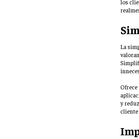
los cli
realmen
Sim
La simp
valoran
Simplif
inneces
Ofrece 
aplicac
y reduz
cliente
Imp