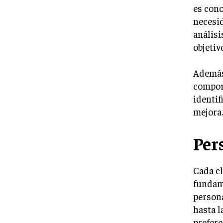
es cono
necesid
análisi
objetiv
Además,
comport
identif
mejora.
Per
Cada cl
fundame
persona
hasta l
prefere