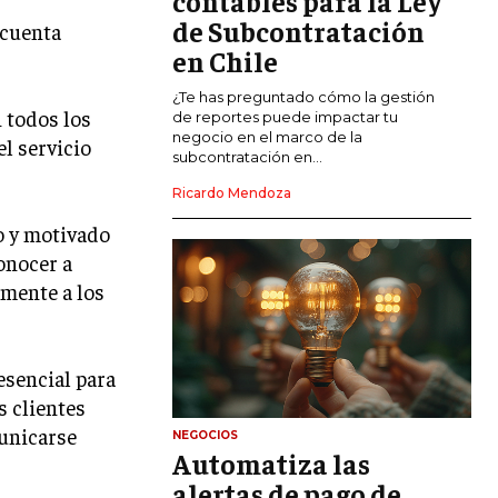
contables para la Ley
de Subcontratación
 cuenta
CALIDAD Y MEJORA CONTINUA
en Chile
TALENTOS
¿Te has preguntado cómo la gestión
n todos los
RECURSOS HUMANOS Y GESTIÓN DEL
de reportes puede impactar tu
TALENTO
negocio en el marco de la
el servicio
subcontratación en...
COMPENSACIÓN Y BENEFICIOS
Ricardo Mendoza
RECLUTAMIENTO Y SELECCIÓN
do y motivado
onocer a
DESARROLLO DE PERSONAL
amente a los
GESTIÓN DEL DESEMPEÑO
CULTURA Y CLIMA ORGANIZACIONAL
esencial para
ÉTICA EMPRESARIAL Y
s clientes
RESPONSABILIDAD SOCIAL
unicarse
NEGOCIOS
Automatiza las
BLOG
alertas de pago de