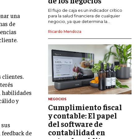
de los negocios
El flujo de caja es un indicador crítico
GESTIÓN DEL RIESGO EMPRESARIAL
onar una
para la salud financiera de cualquier
negocio, ya que determina la...
mas de
NEGOCIACIÓN Y RESOLUCIÓN DE
CONFLICTOS
rencias
Ricardo Mendoza
liente.
DERECHO EMPRESARIAL Y
REGULACIONES
ÉXITO EMPRESARIAL Y CASOS DE
ESTUDIO
 clientes.
GOBIERNO CORPORATIVO
terés
NEGOCIOS
n habilidades
ESTRATEGIAS DE NEGOCIOS
cálido y
NEGOCIOS
Cumplimiento fiscal
MARKETING B2B
y contable: El papel
MARKETING B2C
del software de
 sus
contabilidad en
FRANQUICIAS
l feedback de