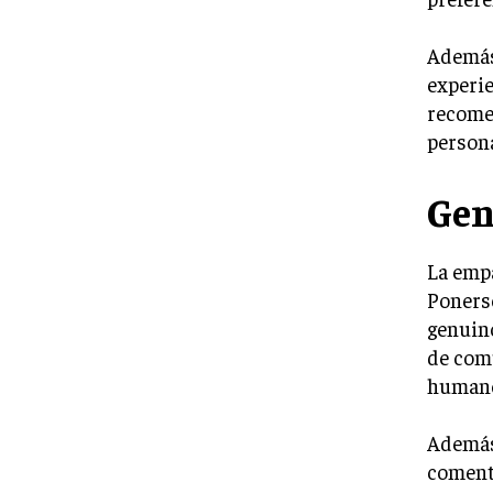
Además,
experie
recomen
persona
Gen
La empa
Ponerse
genuino
de comu
humano 
Además,
comenta