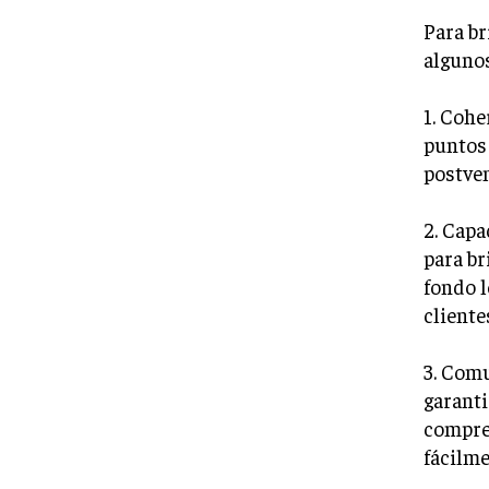
Para br
algunos
1. Cohe
puntos 
postven
2. Capa
para br
fondo l
cliente
3. Comu
garanti
compre
fácilme