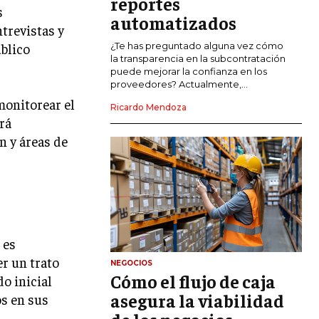
reportes
COMERCIO INTERNACIONAL
s
automatizados
ntrevistas y
EXPANSIÓN GLOBAL
úblico
¿Te has preguntado alguna vez cómo
la transparencia en la subcontratación
IMPORTACIÓN Y EXPORTACIÓN
puede mejorar la confianza en los
proveedores? Actualmente,...
ALIANZAS ESTRATÉGICAS
monitorear el
Ricardo Mendoza
rá
TECNOLOGIA
SOSTENIBILIDAD Y MEDIO AMBIENTE
n y áreas de
GESTIÓN DE LA INNOVACIÓN
TECNOLÓGICA
TRANSFORMACIÓN DIGITAL
ANALÍTICA EMPRESARIAL Y BUSINESS
 es
INTELLIGENCE
er un trato
NEGOCIOS
CIBERSEGURIDAD EMPRESARIAL
Cómo el flujo de caja
do inicial
asegura la viabilidad
os en sus
ESTRATEGIA
EMPRESAS FAMILIARES Y SUCESIÓN