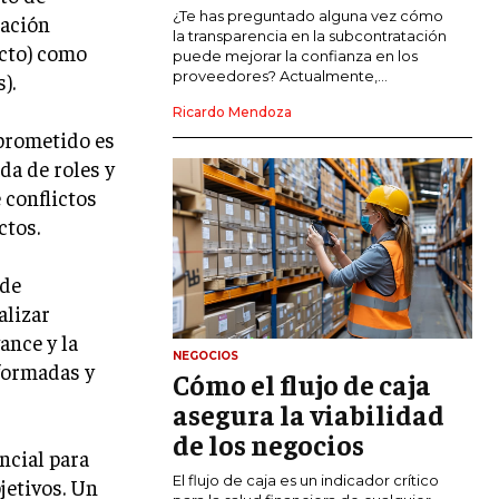
COMERCIO INTERNACIONAL
¿Te has preguntado alguna vez cómo
cación
la transparencia en la subcontratación
ecto) como
EXPANSIÓN GLOBAL
puede mejorar la confianza en los
proveedores? Actualmente,...
).
IMPORTACIÓN Y EXPORTACIÓN
Ricardo Mendoza
mprometido es
ALIANZAS ESTRATÉGICAS
da de roles y
TECNOLOGIA
 conflictos
SOSTENIBILIDAD Y MEDIO AMBIENTE
ctos.
GESTIÓN DE LA INNOVACIÓN
TECNOLÓGICA
 de
alizar
TRANSFORMACIÓN DIGITAL
ance y la
NEGOCIOS
ANALÍTICA EMPRESARIAL Y BUSINESS
formadas y
Cómo el flujo de caja
INTELLIGENCE
asegura la viabilidad
CIBERSEGURIDAD EMPRESARIAL
de los negocios
encial para
ESTRATEGIA
El flujo de caja es un indicador crítico
jetivos. Un
EMPRESAS FAMILIARES Y SUCESIÓN