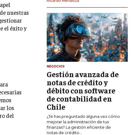
Ricardo Mendoza
papel
MARKETING DIGITAL
 de nuestras
PUBLICIDAD
gestionar
 el éxito y
VENTAS Y PERSUASIÓN
GESTIÓN DE PRODUCTOS
COMUNICACIÓN CORPORATIVA
GESTIÓN DE MARCA
NEGOCIOS
Gestión avanzada de
INVESTIGACIÓN DE MERCADO
notas de crédito y
para
ANÁLISIS DE COMPETENCIA
débito con software
ecesarias
de contabilidad en
GESTIÓN DE CLIENTES
demos
Chile
ar los
EMPRENDIMIENTO
ro del
¿Te has preguntado alguna vez cómo
INNOVACIÓN EMPRESARIAL
mejorar la administración de tus
finanzas? La gestión eficiente de
GESTIÓN DEL CAMBIO
notas de crédito...