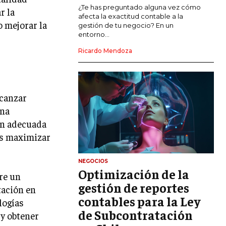
MARKETING DE INFLUENCERS
¿Te has preguntado alguna vez cómo
r la
afecta la exactitud contable a la
o mejorar la
gestión de tu negocio? En un
E-COMMERCE
entorno...
E-COMMERCE Y COMERCIO ELECTRÓNICO
Ricardo Mendoza
ESTRATEGIAS DE PRICING Y GESTIÓN DE
PRECIOS
GESTIÓN DE CRISIS EMPRESARIALES
lcanzar
EMPRESAS Y STARTUPS TECNOLÓGICAS
una
ión adecuada
GESTIÓN DE LA EXPERIENCIA DEL
CLIENTE
os maximizar
MÁS
NEGOCIOS
PROYECTOS
Optimización de la
re un
GESTIÓN DE PROYECTOS
gestión de reportes
tación en
GESTIÓN DE OPERACIONES Y CADENA
contables para la Ley
logías
DE SUMINISTRO
de Subcontratación
 y obtener
LOGÍSTICA EMPRESARIAL