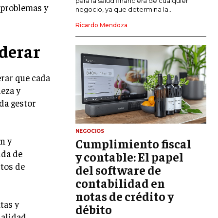
para la salud financiera de cualquier
 problemas y
negocio, ya que determina la...
GESTIÓN DEL RIESGO EMPRESARIAL
Ricardo Mendoza
NEGOCIACIÓN Y RESOLUCIÓN DE
derar
CONFLICTOS
DERECHO EMPRESARIAL Y
REGULACIONES
erar que cada
leza y
ÉXITO EMPRESARIAL Y CASOS DE
ESTUDIO
ada gestor
GOBIERNO CORPORATIVO
NEGOCIOS
n y
Cumplimiento fiscal
NEGOCIOS
ESTRATEGIAS DE NEGOCIOS
ida de
y contable: El papel
ctos de
del software de
MARKETING B2B
contabilidad en
MARKETING B2C
notas de crédito y
tas y
débito
FRANQUICIAS
ualidad