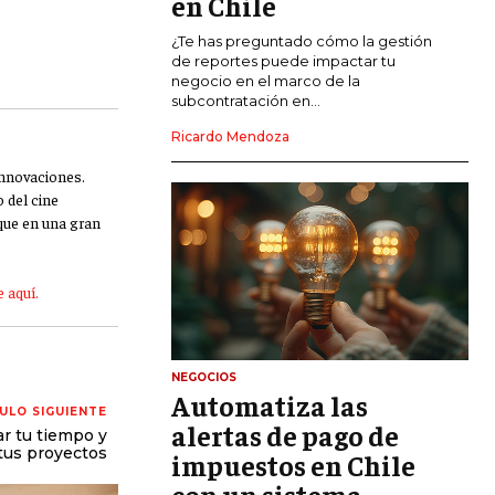
en Chile
CALIDAD Y MEJORA CONTINUA
¿Te has preguntado cómo la gestión
de reportes puede impactar tu
negocio en el marco de la
TALENTOS
subcontratación en...
RECURSOS HUMANOS Y GESTIÓN DEL
TALENTO
Ricardo Mendoza
COMPENSACIÓN Y BENEFICIOS
innovaciones.
 del cine
RECLUTAMIENTO Y SELECCIÓN
 que en una gran
DESARROLLO DE PERSONAL
 aquí.
GESTIÓN DEL DESEMPEÑO
CULTURA Y CLIMA ORGANIZACIONAL
NEGOCIOS
ÉTICA EMPRESARIAL Y
Automatiza las
RESPONSABILIDAD SOCIAL
ULO SIGUIENTE
alertas de pago de
r tu tiempo y
 tus proyectos
impuestos en Chile
BLOG
con un sistema