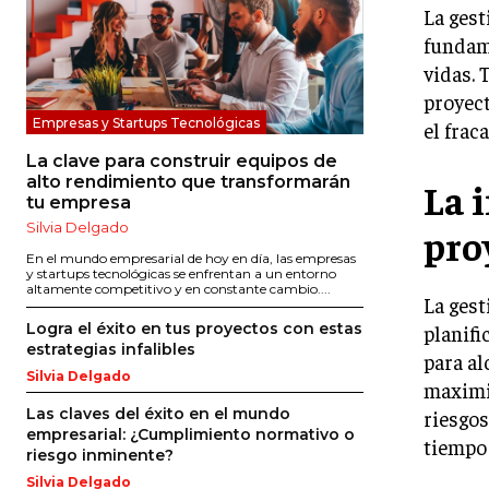
La gest
fundame
vidas. 
proyect
Empresas y Startups Tecnológicas
el frac
La clave para construir equipos de
alto rendimiento que transformarán
La 
tu empresa
Silvia Delgado
pro
En el mundo empresarial de hoy en día, las empresas
y startups tecnológicas se enfrentan a un entorno
altamente competitivo y en constante cambio....
La gest
Logra el éxito en tus proyectos con estas
planifi
estrategias infalibles
para al
Silvia Delgado
maximiz
Las claves del éxito en el mundo
riesgos
empresarial: ¿Cumplimiento normativo o
tiempo 
riesgo inminente?
Silvia Delgado