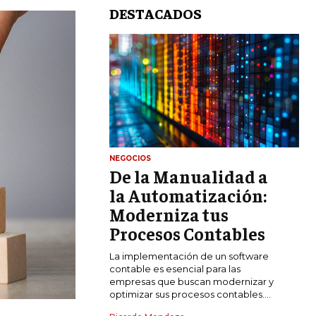
DESTACADOS
NEGOCIOS
De la Manualidad a
LIFESTYLE
la Automatización:
MARKETING
Moderniza tus
ESTRATEGIAS DE MARKETING
Procesos Contables
AGENCIAS DE MARKETING
La implementación de un software
AGENCIAS DE POSICIONAMIENTO WEB
contable es esencial para las
SEO
empresas que buscan modernizar y
optimizar sus procesos contables....
VENTA DE ENLACES