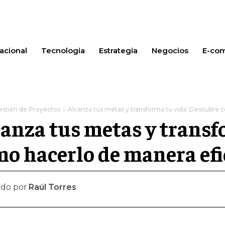
acional
Tecnologia
Estrategia
Negocios
E-co
estión de Proyectos
Alcanza tus metas y transforma tu vida: Descubre 
anza tus metas y transf
o hacerlo de manera efi
ado por
Raúl Torres