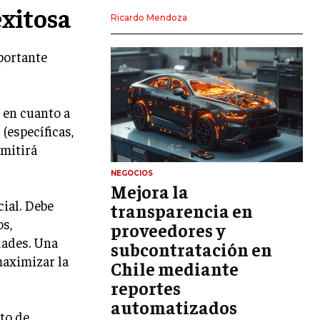
exitosa
LIDERAZGO
Ricardo Mendoza
HABILIDADES DIRECTIVAS
mportante
EMPRENDIMIENTO
PLANIFICACIÓN EMPRESARIAL
d en cuanto a
(específicas,
FINANZAS
FINANZAS Y CONTABILIDAD
rmitirá
GESTIÓN DE RECURSOS FINANCIEROS
NEGOCIOS
Mejora la
INVERSIONES Y MERCADOS FINANCIEROS
cial. Debe
transparencia en
os,
proveedores y
CONTABILIDAD EMPRESARIAL
dades. Una
subcontratación en
ECONOMÍA EMPRESARIAL
maximizar la
Chile mediante
reportes
INTERNACIONAL
NEGOCIOS INTERNACIONALES
automatizados
ito de