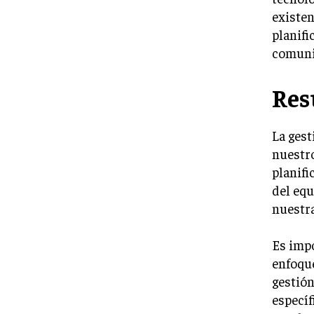
existen
planifi
comunic
Re
La gest
nuestro
planifi
del equ
nuestra
Es impo
enfoque
gestión
específ