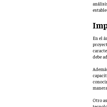
análisi
estable
Imp
En el á
proyect
caracte
debe ad
Además,
capacit
conocim
manera 
Otro as
tecnolo