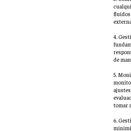
cualqui
fluidos
externa
4. Gest
fundame
respons
de mane
5. Moni
monitor
ajustes
evalua
tomar m
6. Gest
minimiz