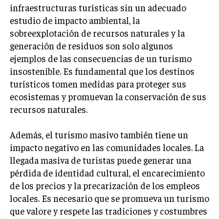
INVESTIGACIÓN DE MERCADO
infraestructuras turísticas sin un adecuado
estudio de impacto ambiental, la
ANÁLISIS DE COMPETENCIA
sobreexplotación de recursos naturales y la
GESTIÓN DE CLIENTES
generación de residuos son solo algunos
ejemplos de las consecuencias de un turismo
EMPRENDIMIENTO
insostenible. Es fundamental que los destinos
INNOVACIÓN EMPRESARIAL
turísticos tomen medidas para proteger sus
GESTIÓN DEL CAMBIO
ecosistemas y promuevan la conservación de sus
recursos naturales.
LIDERAZGO
HABILIDADES DIRECTIVAS
Además, el turismo masivo también tiene un
impacto negativo en las comunidades locales. La
EMPRENDIMIENTO
llegada masiva de turistas puede generar una
PLANIFICACIÓN EMPRESARIAL
pérdida de identidad cultural, el encarecimiento
de los precios y la precarización de los empleos
FINANZAS
locales. Es necesario que se promueva un turismo
FINANZAS Y CONTABILIDAD
que valore y respete las tradiciones y costumbres
GESTIÓN DE RECURSOS FINANCIEROS