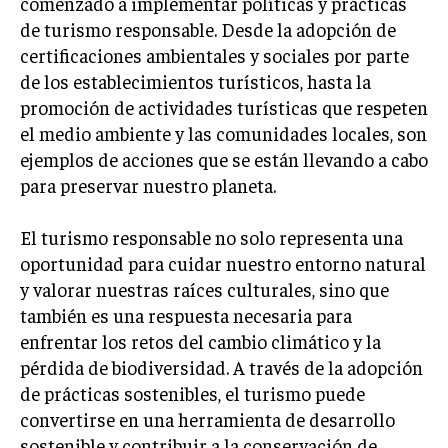
comenzado a implementar políticas y prácticas
TRANSFORMACIÓN DIGITAL
de turismo responsable. Desde la adopción de
certificaciones ambientales y sociales por parte
ANALÍTICA EMPRESARIAL Y BUSINESS
de los establecimientos turísticos, hasta la
INTELLIGENCE
promoción de actividades turísticas que respeten
CIBERSEGURIDAD EMPRESARIAL
el medio ambiente y las comunidades locales, son
ejemplos de acciones que se están llevando a cabo
ESTRATEGIA
para preservar nuestro planeta.
EMPRESAS FAMILIARES Y SUCESIÓN
GESTIÓN DEL RIESGO EMPRESARIAL
El turismo responsable no solo representa una
NEGOCIACIÓN Y RESOLUCIÓN DE CONFLICTOS
oportunidad para cuidar nuestro entorno natural
y valorar nuestras raíces culturales, sino que
DERECHO EMPRESARIAL Y REGULACIONES
también es una respuesta necesaria para
ÉXITO EMPRESARIAL Y CASOS DE ESTUDIO
enfrentar los retos del cambio climático y la
pérdida de biodiversidad. A través de la adopción
GOBIERNO CORPORATIVO
de prácticas sostenibles, el turismo puede
convertirse en una herramienta de desarrollo
NEGOCIOS
ESTRATEGIAS DE NEGOCIOS
sostenible y contribuir a la conservación de