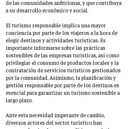
de las comunidades anfitrionas, y que contribuya
a su desarrollo económico y social.
INVERSIONES Y MERCADOS FINANCIEROS
CONTABILIDAD EMPRESARIAL
El turismo responsable implica una mayor
conciencia por parte de los viajeros a la hora de
ECONOMÍA EMPRESARIAL
elegir destinos y actividades turísticas. Es
INTERNACIONAL
importante informarse sobre las prácticas
NEGOCIOS INTERNACIONALES
sostenibles de las empresas turísticas, así como
privilegiar el consumo de productos locales y la
COMERCIO INTERNACIONAL
contratación de servicios turísticos gestionados
EXPANSIÓN GLOBAL
por la comunidad. Asimismo, la planificación y
IMPORTACIÓN Y EXPORTACIÓN
gestión responsable por parte de los destinos es
esencial para garantizar un turismo sostenible a
ALIANZAS ESTRATÉGICAS
largo plazo.
TECNOLOGIA
SOSTENIBILIDAD Y MEDIO AMBIENTE
Ante esta necesidad imperante de cambio,
diversos actores del sector turístico han
GESTIÓN DE LA INNOVACIÓN TECNOLÓGICA