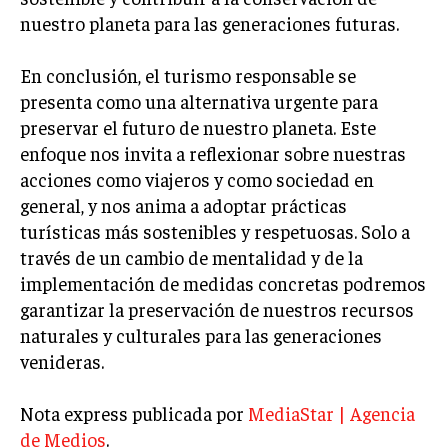
nuestro planeta para las generaciones futuras.
MARKETING B2B
MARKETING B2C
En conclusión, el turismo responsable se
presenta como una alternativa urgente para
FRANQUICIAS
preservar el futuro de nuestro planeta. Este
MARKETING DE INFLUENCERS
enfoque nos invita a reflexionar sobre nuestras
acciones como viajeros y como sociedad en
E-COMMERCE
general, y nos anima a adoptar prácticas
E-COMMERCE Y COMERCIO ELECTRÓNICO
turísticas más sostenibles y respetuosas. Solo a
ESTRATEGIAS DE PRICING Y GESTIÓN DE
través de un cambio de mentalidad y de la
PRECIOS
implementación de medidas concretas podremos
GESTIÓN DE CRISIS EMPRESARIALES
garantizar la preservación de nuestros recursos
naturales y culturales para las generaciones
EMPRESAS Y STARTUPS TECNOLÓGICAS
venideras.
GESTIÓN DE LA EXPERIENCIA DEL CLIENTE
Nota express publicada por
MediaStar | Agencia
MÁS
de Medios
.
PROYECTOS