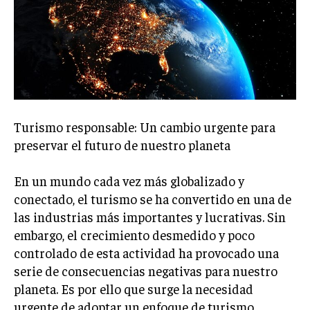
Welcome to Liberty Case
We have a curated list of the most noteworthy news from all
across the globe. With any subscription plan, you get access
to
exclusive articles
that let you stay ahead of the curve.
Your Profile
NEWS
LIFESTYLE
PUBLIC OPINION
Turismo responsable: Un cambio urgente para
preservar el futuro de nuestro planeta
En un mundo cada vez más globalizado y
conectado, el turismo se ha convertido en una de
las industrias más importantes y lucrativas. Sin
embargo, el crecimiento desmedido y poco
controlado de esta actividad ha provocado una
serie de consecuencias negativas para nuestro
planeta. Es por ello que surge la necesidad
urgente de adoptar un enfoque de turismo