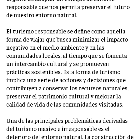
responsable que nos permita preservar el futuro
LIFESTYLE
de nuestro entorno natural.
MARKETING
ESTRATEGIAS DE MARKETING
El turismo responsable se define como aquella
forma de viajar que busca minimizar el impacto
AGENCIAS DE MARKETING
AGENCIAS DE POSICIONAMIENTO WEB SEO
negativo en el medio ambiente y en las
comunidades locales, al tiempo que se fomenta
VENTA DE ENLACES
un intercambio cultural y se promueven
prácticas sostenibles. Esta forma de turismo
MARKETING DIGITAL
implica una serie de acciones y decisiones que
PUBLICIDAD
contribuyen a conservar los recursos naturales,
VENTAS Y PERSUASIÓN
preservar el patrimonio cultural y mejorar la
calidad de vida de las comunidades visitadas.
GESTIÓN DE PRODUCTOS
COMUNICACIÓN CORPORATIVA
Una de las principales problemáticas derivadas
del turismo masivo e irresponsable es el
GESTIÓN DE MARCA
deterioro del entorno natural. La construcción de