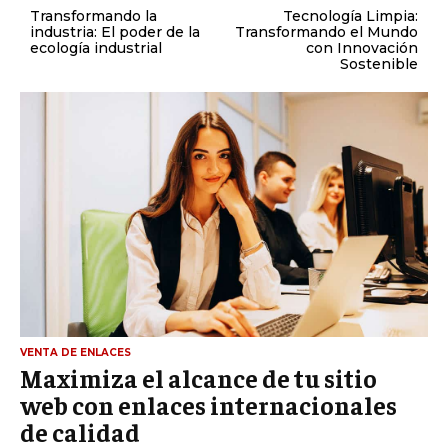
ÉTICA EMPRESARIAL Y RESPONSABILIDAD
Transformando la
Tecnología Limpia:
industria: El poder de la
Transformando el Mundo
SOCIAL
ecología industrial
con Innovación
Sostenible
BLOG
Acerca de
Últimas entradas
Ricardo Mendoza
Soy Ricardo Mendoza, periodista de negocios e
innovación, con amplia trayectoria. Desde hace
más de diez años, colaboro en un reconocido
portal de noticias, abarcando desde noticias
corporativas hasta tendencias innovadoras. Creo firmemente en
el periodismo como motor de cambio, manteniendo a la
VENTA DE ENLACES
sociedad actualizada y proactiva.
Maximiza el alcance de tu sitio
web con enlaces internacionales
Aparece en periódicos digitales y domina los buscadores,
de calidad
Infórmate aquí.