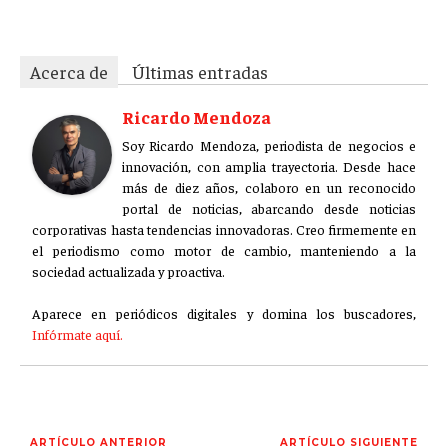
GESTIÓN DE PROYECTOS
GESTIÓN DE OPERACIONES Y CADENA DE
Acerca de
Últimas entradas
SUMINISTRO
LOGÍSTICA EMPRESARIAL
Ricardo Mendoza
Soy Ricardo Mendoza, periodista de negocios e
CALIDAD Y MEJORA CONTINUA
innovación, con amplia trayectoria. Desde hace
más de diez años, colaboro en un reconocido
TALENTOS
portal de noticias, abarcando desde noticias
RECURSOS HUMANOS Y GESTIÓN DEL
corporativas hasta tendencias innovadoras. Creo firmemente en
TALENTO
el periodismo como motor de cambio, manteniendo a la
sociedad actualizada y proactiva.
COMPENSACIÓN Y BENEFICIOS
RECLUTAMIENTO Y SELECCIÓN
Aparece en periódicos digitales y domina los buscadores,
Infórmate aquí.
DESARROLLO DE PERSONAL
GESTIÓN DEL DESEMPEÑO
CULTURA Y CLIMA ORGANIZACIONAL
ARTÍCULO ANTERIOR
ARTÍCULO SIGUIENTE