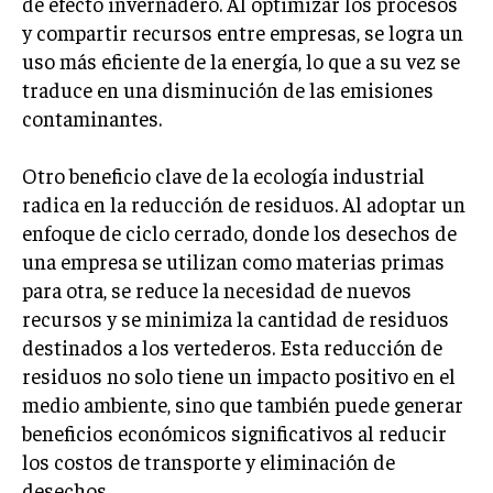
de efecto invernadero. Al optimizar los procesos
INVESTIGACIÓN DE MERCADO
y compartir recursos entre empresas, se logra un
ANÁLISIS DE COMPETENCIA
uso más eficiente de la energía, lo que a su vez se
traduce en una disminución de las emisiones
GESTIÓN DE CLIENTES
contaminantes.
EMPRENDIMIENTO
INNOVACIÓN EMPRESARIAL
Otro beneficio clave de la ecología industrial
radica en la reducción de residuos. Al adoptar un
GESTIÓN DEL CAMBIO
enfoque de ciclo cerrado, donde los desechos de
LIDERAZGO
una empresa se utilizan como materias primas
para otra, se reduce la necesidad de nuevos
HABILIDADES DIRECTIVAS
recursos y se minimiza la cantidad de residuos
EMPRENDIMIENTO
destinados a los vertederos. Esta reducción de
residuos no solo tiene un impacto positivo en el
PLANIFICACIÓN EMPRESARIAL
medio ambiente, sino que también puede generar
FINANZAS
beneficios económicos significativos al reducir
FINANZAS Y CONTABILIDAD
los costos de transporte y eliminación de
desechos.
GESTIÓN DE RECURSOS FINANCIEROS