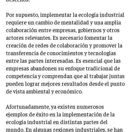
INVERSIONES Y MERCADOS FINANCIEROS
Por supuesto, implementar la ecología industrial
requiere un cambio de mentalidad y una amplia
CONTABILIDAD EMPRESARIAL
colaboración entre empresas, gobiernos y otros
ECONOMÍA EMPRESARIAL
actores relevantes. Es necesario fomentar la
creación de redes de colaboración y promover la
INTERNACIONAL
transferencia de conocimientos y tecnologías
NEGOCIOS INTERNACIONALES
entre las partes interesadas. Es esencial que las
COMERCIO INTERNACIONAL
empresas abandonen su enfoque tradicional de
EXPANSIÓN GLOBAL
competencia y comprendan que al trabajar juntas
pueden lograr mejores resultados desde el punto
IMPORTACIÓN Y EXPORTACIÓN
de vista ambiental y económico.
ALIANZAS ESTRATÉGICAS
Afortunadamente, ya existen numerosos
TECNOLOGIA
ejemplos de éxito en la implementación de la
SOSTENIBILIDAD Y MEDIO AMBIENTE
ecología industrial en distintas partes del
GESTIÓN DE LA INNOVACIÓN TECNOLÓGICA
mundo. En algunas regiones industriales, se han