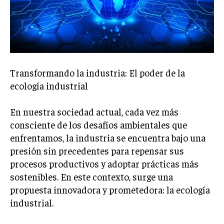
Welcome to Liberty Case
We have a curated list of the most noteworthy news from all
across the globe. With any subscription plan, you get access
to
exclusive articles
that let you stay ahead of the curve.
Your Profile
Transformando la industria: El poder de la
ecología industrial
NEWS
LIFESTYLE
PUBLIC OPINION
En nuestra sociedad actual, cada vez más
consciente de los desafíos ambientales que
enfrentamos, la industria se encuentra bajo una
presión sin precedentes para repensar sus
procesos productivos y adoptar prácticas más
sostenibles. En este contexto, surge una
propuesta innovadora y prometedora: la ecología
industrial.