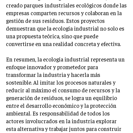
creado parques industriales ecológicos donde las
TRANSFORMACIÓN DIGITAL
empresas comparten recursos y colaboran en la
ANALÍTICA EMPRESARIAL Y BUSINESS
gestión de sus residuos. Estos proyectos
INTELLIGENCE
demuestran que la ecología industrial no solo es
CIBERSEGURIDAD EMPRESARIAL
una propuesta teórica, sino que puede
convertirse en una realidad concreta y efectiva.
ESTRATEGIA
EMPRESAS FAMILIARES Y SUCESIÓN
En resumen, la ecología industrial representa un
GESTIÓN DEL RIESGO EMPRESARIAL
enfoque innovador y prometedor para
transformar la industria y hacerla más
NEGOCIACIÓN Y RESOLUCIÓN DE CONFLICTOS
sostenible. Al imitar los procesos naturales y
DERECHO EMPRESARIAL Y REGULACIONES
reducir al máximo el consumo de recursos y la
generación de residuos, se logra un equilibrio
ÉXITO EMPRESARIAL Y CASOS DE ESTUDIO
entre el desarrollo económico y la protección
GOBIERNO CORPORATIVO
ambiental. Es responsabilidad de todos los
actores involucrados en la industria explorar
NEGOCIOS
esta alternativa y trabajar juntos para construir
ESTRATEGIAS DE NEGOCIOS