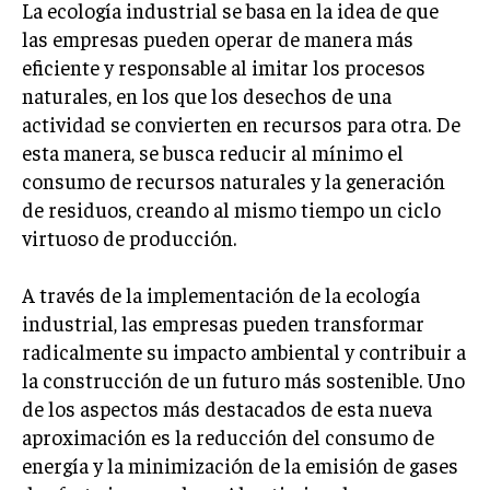
La ecología industrial se basa en la idea de que
LIFESTYLE
las empresas pueden operar de manera más
eficiente y responsable al imitar los procesos
MARKETING
naturales, en los que los desechos de una
ESTRATEGIAS DE MARKETING
actividad se convierten en recursos para otra. De
AGENCIAS DE MARKETING
esta manera, se busca reducir al mínimo el
AGENCIAS DE POSICIONAMIENTO WEB SEO
consumo de recursos naturales y la generación
VENTA DE ENLACES
de residuos, creando al mismo tiempo un ciclo
virtuoso de producción.
MARKETING DIGITAL
PUBLICIDAD
A través de la implementación de la ecología
industrial, las empresas pueden transformar
VENTAS Y PERSUASIÓN
radicalmente su impacto ambiental y contribuir a
GESTIÓN DE PRODUCTOS
la construcción de un futuro más sostenible. Uno
de los aspectos más destacados de esta nueva
COMUNICACIÓN CORPORATIVA
aproximación es la reducción del consumo de
GESTIÓN DE MARCA
energía y la minimización de la emisión de gases