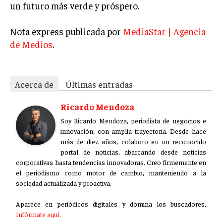
un futuro más verde y próspero.
MARKETING B2B
Nota express publicada por
MediaStar | Agencia
MARKETING B2C
de Medios
.
FRANQUICIAS
MARKETING DE INFLUENCERS
Acerca de
Últimas entradas
E-COMMERCE
E-COMMERCE Y COMERCIO ELECTRÓNICO
Ricardo Mendoza
Soy Ricardo Mendoza, periodista de negocios e
ESTRATEGIAS DE PRICING Y GESTIÓN DE
innovación, con amplia trayectoria. Desde hace
PRECIOS
más de diez años, colaboro en un reconocido
GESTIÓN DE CRISIS EMPRESARIALES
portal de noticias, abarcando desde noticias
corporativas hasta tendencias innovadoras. Creo firmemente en
EMPRESAS Y STARTUPS TECNOLÓGICAS
el periodismo como motor de cambio, manteniendo a la
sociedad actualizada y proactiva.
GESTIÓN DE LA EXPERIENCIA DEL CLIENTE
Aparece en periódicos digitales y domina los buscadores,
MÁS
Infórmate aquí.
PROYECTOS