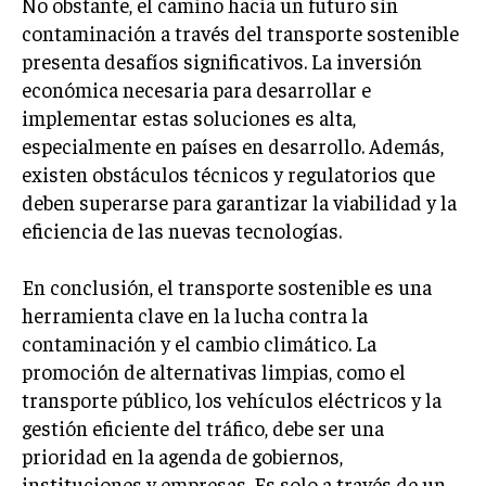
No obstante, el camino hacia un futuro sin
TRANSFORMACIÓN DIGITAL
contaminación a través del transporte sostenible
presenta desafíos significativos. La inversión
ANALÍTICA EMPRESARIAL Y BUSINESS
INTELLIGENCE
económica necesaria para desarrollar e
implementar estas soluciones es alta,
CIBERSEGURIDAD EMPRESARIAL
especialmente en países en desarrollo. Además,
existen obstáculos técnicos y regulatorios que
ESTRATEGIA
deben superarse para garantizar la viabilidad y la
EMPRESAS FAMILIARES Y SUCESIÓN
eficiencia de las nuevas tecnologías.
GESTIÓN DEL RIESGO EMPRESARIAL
NEGOCIACIÓN Y RESOLUCIÓN DE CONFLICTOS
En conclusión, el transporte sostenible es una
herramienta clave en la lucha contra la
DERECHO EMPRESARIAL Y REGULACIONES
contaminación y el cambio climático. La
ÉXITO EMPRESARIAL Y CASOS DE ESTUDIO
promoción de alternativas limpias, como el
transporte público, los vehículos eléctricos y la
GOBIERNO CORPORATIVO
gestión eficiente del tráfico, debe ser una
prioridad en la agenda de gobiernos,
NEGOCIOS
ESTRATEGIAS DE NEGOCIOS
instituciones y empresas. Es solo a través de un