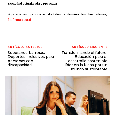
sociedad actualizada y proactiva.
GESTIÓN DE PROYECTOS
Aparece en periódicos digitales y domina los buscadores,
GESTIÓN DE OPERACIONES Y CADENA DE
SUMINISTRO
Infórmate aquí.
LOGÍSTICA EMPRESARIAL
CALIDAD Y MEJORA CONTINUA
ARTÍCULO ANTERIOR
ARTÍCULO SIGUIENTE
TALENTOS
Superando barreras:
Transformando el futuro:
RECURSOS HUMANOS Y GESTIÓN DEL
Deportes inclusivos para
Educación para el
TALENTO
personas con
desarrollo sostenible
discapacidad
líder en la lucha por un
mundo sustentable
COMPENSACIÓN Y BENEFICIOS
RECLUTAMIENTO Y SELECCIÓN
DESARROLLO DE PERSONAL
GESTIÓN DEL DESEMPEÑO
CULTURA Y CLIMA ORGANIZACIONAL