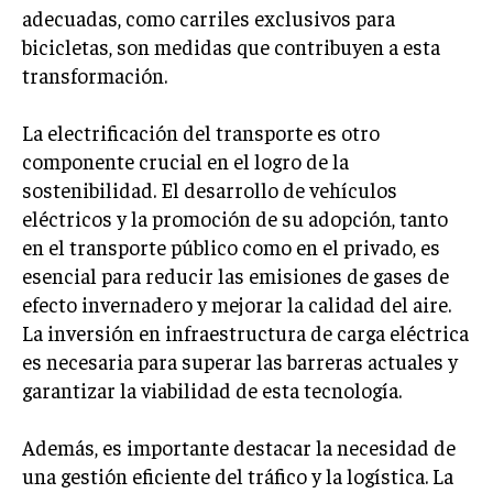
INVESTIGACIÓN DE MERCADO
adecuadas, como carriles exclusivos para
bicicletas, son medidas que contribuyen a esta
ANÁLISIS DE COMPETENCIA
transformación.
GESTIÓN DE CLIENTES
La electrificación del transporte es otro
EMPRENDIMIENTO
componente crucial en el logro de la
INNOVACIÓN EMPRESARIAL
sostenibilidad. El desarrollo de vehículos
GESTIÓN DEL CAMBIO
eléctricos y la promoción de su adopción, tanto
en el transporte público como en el privado, es
LIDERAZGO
esencial para reducir las emisiones de gases de
HABILIDADES DIRECTIVAS
efecto invernadero y mejorar la calidad del aire.
La inversión en infraestructura de carga eléctrica
EMPRENDIMIENTO
es necesaria para superar las barreras actuales y
PLANIFICACIÓN EMPRESARIAL
garantizar la viabilidad de esta tecnología.
FINANZAS
Además, es importante destacar la necesidad de
FINANZAS Y CONTABILIDAD
una gestión eficiente del tráfico y la logística. La
GESTIÓN DE RECURSOS FINANCIEROS