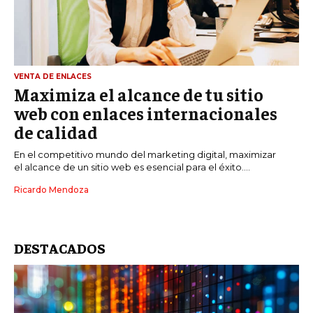
ÉTICA EMPRESARIAL Y RESPONSABILIDAD
SOCIAL
BLOG
VENTA DE ENLACES
Maximiza el alcance de tu sitio
web con enlaces internacionales
Acerca de
Últimas entradas
de calidad
Ricardo Mendoza
En el competitivo mundo del marketing digital, maximizar
el alcance de un sitio web es esencial para el éxito....
Soy Ricardo Mendoza, periodista de negocios e
innovación, con amplia trayectoria. Desde hace
Ricardo Mendoza
más de diez años, colaboro en un reconocido
portal de noticias, abarcando desde noticias
corporativas hasta tendencias innovadoras. Creo firmemente en
el periodismo como motor de cambio, manteniendo a la
DESTACADOS
sociedad actualizada y proactiva.
Aparece en periódicos digitales y domina los buscadores,
Infórmate aquí.