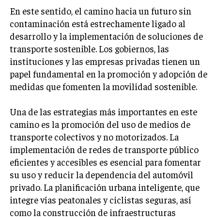
En este sentido, el camino hacia un futuro sin
LIFESTYLE
contaminación está estrechamente ligado al
MARKETING
desarrollo y la implementación de soluciones de
ESTRATEGIAS DE MARKETING
transporte sostenible. Los gobiernos, las
AGENCIAS DE MARKETING
instituciones y las empresas privadas tienen un
AGENCIAS DE POSICIONAMIENTO WEB SEO
papel fundamental en la promoción y adopción de
medidas que fomenten la movilidad sostenible.
VENTA DE ENLACES
MARKETING DIGITAL
Una de las estrategias más importantes en este
camino es la promoción del uso de medios de
PUBLICIDAD
transporte colectivos y no motorizados. La
VENTAS Y PERSUASIÓN
implementación de redes de transporte público
eficientes y accesibles es esencial para fomentar
GESTIÓN DE PRODUCTOS
su uso y reducir la dependencia del automóvil
COMUNICACIÓN CORPORATIVA
privado. La planificación urbana inteligente, que
integre vías peatonales y ciclistas seguras, así
GESTIÓN DE MARCA
como la construcción de infraestructuras