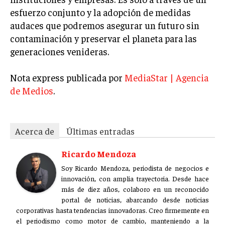
esfuerzo conjunto y la adopción de medidas
MARKETING B2B
audaces que podremos asegurar un futuro sin
MARKETING B2C
contaminación y preservar el planeta para las
generaciones venideras.
FRANQUICIAS
MARKETING DE INFLUENCERS
Nota express publicada por
MediaStar | Agencia
de Medios
.
E-COMMERCE
E-COMMERCE Y COMERCIO ELECTRÓNICO
ESTRATEGIAS DE PRICING Y GESTIÓN DE
Acerca de
Últimas entradas
PRECIOS
Ricardo Mendoza
GESTIÓN DE CRISIS EMPRESARIALES
Soy Ricardo Mendoza, periodista de negocios e
EMPRESAS Y STARTUPS TECNOLÓGICAS
innovación, con amplia trayectoria. Desde hace
más de diez años, colaboro en un reconocido
GESTIÓN DE LA EXPERIENCIA DEL CLIENTE
portal de noticias, abarcando desde noticias
corporativas hasta tendencias innovadoras. Creo firmemente en
MÁS
el periodismo como motor de cambio, manteniendo a la
PROYECTOS