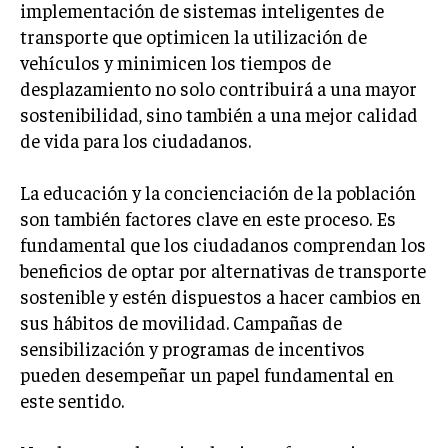
implementación de sistemas inteligentes de
transporte que optimicen la utilización de
INVERSIONES Y MERCADOS FINANCIEROS
vehículos y minimicen los tiempos de
CONTABILIDAD EMPRESARIAL
desplazamiento no solo contribuirá a una mayor
ECONOMÍA EMPRESARIAL
sostenibilidad, sino también a una mejor calidad
de vida para los ciudadanos.
INTERNACIONAL
NEGOCIOS INTERNACIONALES
La educación y la concienciación de la población
COMERCIO INTERNACIONAL
son también factores clave en este proceso. Es
fundamental que los ciudadanos comprendan los
EXPANSIÓN GLOBAL
beneficios de optar por alternativas de transporte
IMPORTACIÓN Y EXPORTACIÓN
sostenible y estén dispuestos a hacer cambios en
sus hábitos de movilidad. Campañas de
ALIANZAS ESTRATÉGICAS
sensibilización y programas de incentivos
pueden desempeñar un papel fundamental en
TECNOLOGIA
SOSTENIBILIDAD Y MEDIO AMBIENTE
este sentido.
GESTIÓN DE LA INNOVACIÓN TECNOLÓGICA