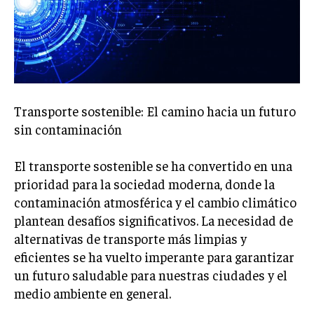
Welcome to Liberty Case
We have a curated list of the most noteworthy news from all
across the globe. With any subscription plan, you get access
to
exclusive articles
that let you stay ahead of the curve.
Your Profile
Transporte sostenible: El camino hacia un futuro
NEWS
LIFESTYLE
PUBLIC OPINION
sin contaminación
El transporte sostenible se ha convertido en una
prioridad para la sociedad moderna, donde la
contaminación atmosférica y el cambio climático
plantean desafíos significativos. La necesidad de
alternativas de transporte más limpias y
eficientes se ha vuelto imperante para garantizar
un futuro saludable para nuestras ciudades y el
medio ambiente en general.