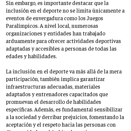
Sin embargo, es importante destacar que la
inclusión en el deporte no se limita únicamente a
INVERSIONES Y MERCADOS FINANCIEROS
eventos de envergadura como los Juegos
CONTABILIDAD EMPRESARIAL
Paralímpicos. A nivel local, numerosas
organizaciones y entidades han trabajado
ECONOMÍA EMPRESARIAL
arduamente para ofrecer actividades deportivas
INTERNACIONAL
adaptadas y accesibles a personas de todas las
NEGOCIOS INTERNACIONALES
edades y habilidades.
COMERCIO INTERNACIONAL
La inclusión en el deporte va más allá de la mera
EXPANSIÓN GLOBAL
participación, también implica garantizar
IMPORTACIÓN Y EXPORTACIÓN
infraestructuras adecuadas, materiales
adaptados y entrenadores capacitados que
ALIANZAS ESTRATÉGICAS
promuevan el desarrollo de habilidades
específicas. Además, es fundamental sensibilizar
TECNOLOGIA
SOSTENIBILIDAD Y MEDIO AMBIENTE
a la sociedad y derribar prejuicios, fomentando la
aceptación y el respeto hacia las personas con
GESTIÓN DE LA INNOVACIÓN TECNOLÓGICA