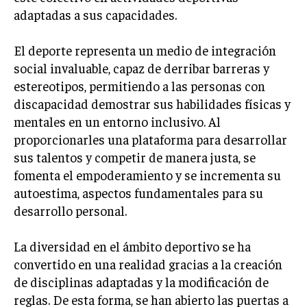
adaptadas a sus capacidades.
LIFESTYLE
MARKETING
El deporte representa un medio de integración
ESTRATEGIAS DE MARKETING
social invaluable, capaz de derribar barreras y
estereotipos, permitiendo a las personas con
AGENCIAS DE MARKETING
AGENCIAS DE POSICIONAMIENTO WEB SEO
discapacidad demostrar sus habilidades físicas y
mentales en un entorno inclusivo. Al
VENTA DE ENLACES
proporcionarles una plataforma para desarrollar
sus talentos y competir de manera justa, se
MARKETING DIGITAL
fomenta el empoderamiento y se incrementa su
PUBLICIDAD
autoestima, aspectos fundamentales para su
VENTAS Y PERSUASIÓN
desarrollo personal.
GESTIÓN DE PRODUCTOS
La diversidad en el ámbito deportivo se ha
COMUNICACIÓN CORPORATIVA
convertido en una realidad gracias a la creación
de disciplinas adaptadas y la modificación de
GESTIÓN DE MARCA
reglas. De esta forma, se han abierto las puertas a