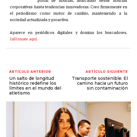
GESTIÓN DE PROYECTOS
corporativas hasta tendencias innovadoras. Creo firmemente en
el periodismo como motor de cambio, manteniendo a la
GESTIÓN DE OPERACIONES Y CADENA DE
sociedad actualizada y proactiva.
SUMINISTRO
Aparece en periódicos digitales y domina los buscadores,
LOGÍSTICA EMPRESARIAL
Infórmate aquí.
CALIDAD Y MEJORA CONTINUA
TALENTOS
RECURSOS HUMANOS Y GESTIÓN DEL
TALENTO
ARTÍCULO ANTERIOR
ARTÍCULO SIGUIENTE
Un salto de longitud
Transporte sostenible: El
COMPENSACIÓN Y BENEFICIOS
histórico redefine los
camino hacia un futuro
límites en el mundo del
sin contaminación
atletismo
RECLUTAMIENTO Y SELECCIÓN
DESARROLLO DE PERSONAL
GESTIÓN DEL DESEMPEÑO
CULTURA Y CLIMA ORGANIZACIONAL