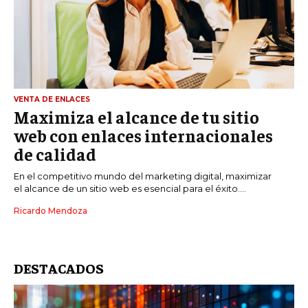
ÉTICA EMPRESARIAL Y RESPONSABILIDAD
SOCIAL
BLOG
VENTA DE ENLACES
Maximiza el alcance de tu sitio
Acerca de
Últimas entradas
web con enlaces internacionales
de calidad
Ricardo Mendoza
Soy Ricardo Mendoza, periodista de negocios e
En el competitivo mundo del marketing digital, maximizar
innovación, con amplia trayectoria. Desde hace
el alcance de un sitio web es esencial para el éxito....
más de diez años, colaboro en un reconocido
Ricardo Mendoza
portal de noticias, abarcando desde noticias
corporativas hasta tendencias innovadoras. Creo firmemente en
el periodismo como motor de cambio, manteniendo a la
sociedad actualizada y proactiva.
DESTACADOS
Aparece en periódicos digitales y domina los buscadores,
Infórmate aquí.