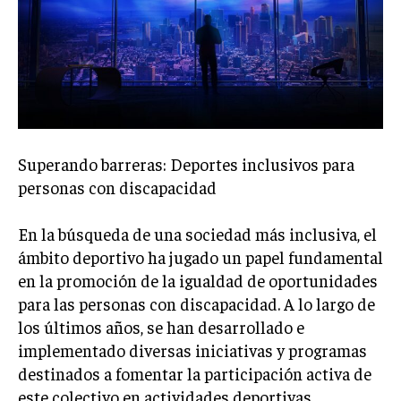
Welcome to Liberty Case
We have a curated list of the most noteworthy news from all
across the globe. With any subscription plan, you get access
to
exclusive articles
that let you stay ahead of the curve.
Your Profile
NEWS
LIFESTYLE
PUBLIC OPINION
Superando barreras: Deportes inclusivos para
personas con discapacidad
En la búsqueda de una sociedad más inclusiva, el
ámbito deportivo ha jugado un papel fundamental
en la promoción de la igualdad de oportunidades
para las personas con discapacidad. A lo largo de
los últimos años, se han desarrollado e
implementado diversas iniciativas y programas
destinados a fomentar la participación activa de
este colectivo en actividades deportivas