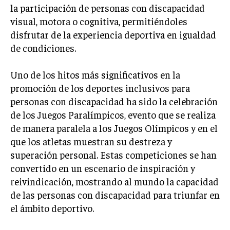
INVESTIGACIÓN DE MERCADO
la participación de personas con discapacidad
visual, motora o cognitiva, permitiéndoles
ANÁLISIS DE COMPETENCIA
disfrutar de la experiencia deportiva en igualdad
GESTIÓN DE CLIENTES
de condiciones.
EMPRENDIMIENTO
Uno de los hitos más significativos en la
INNOVACIÓN EMPRESARIAL
promoción de los deportes inclusivos para
GESTIÓN DEL CAMBIO
personas con discapacidad ha sido la celebración
de los Juegos Paralímpicos, evento que se realiza
LIDERAZGO
de manera paralela a los Juegos Olímpicos y en el
HABILIDADES DIRECTIVAS
que los atletas muestran su destreza y
superación personal. Estas competiciones se han
EMPRENDIMIENTO
convertido en un escenario de inspiración y
PLANIFICACIÓN EMPRESARIAL
reivindicación, mostrando al mundo la capacidad
de las personas con discapacidad para triunfar en
FINANZAS
el ámbito deportivo.
FINANZAS Y CONTABILIDAD
GESTIÓN DE RECURSOS FINANCIEROS