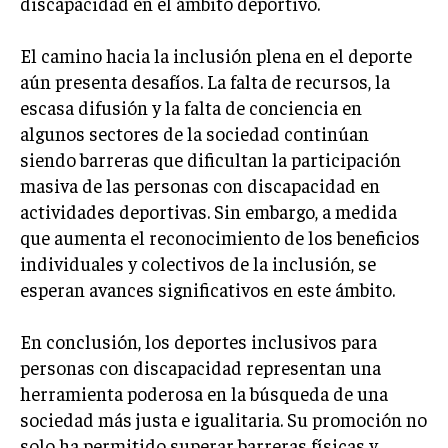
discapacidad en el ámbito deportivo.
TRANSFORMACIÓN DIGITAL
El camino hacia la inclusión plena en el deporte
ANALÍTICA EMPRESARIAL Y BUSINESS
aún presenta desafíos. La falta de recursos, la
INTELLIGENCE
escasa difusión y la falta de conciencia en
CIBERSEGURIDAD EMPRESARIAL
algunos sectores de la sociedad continúan
siendo barreras que dificultan la participación
ESTRATEGIA
masiva de las personas con discapacidad en
EMPRESAS FAMILIARES Y SUCESIÓN
actividades deportivas. Sin embargo, a medida
GESTIÓN DEL RIESGO EMPRESARIAL
que aumenta el reconocimiento de los beneficios
NEGOCIACIÓN Y RESOLUCIÓN DE CONFLICTOS
individuales y colectivos de la inclusión, se
esperan avances significativos en este ámbito.
DERECHO EMPRESARIAL Y REGULACIONES
ÉXITO EMPRESARIAL Y CASOS DE ESTUDIO
En conclusión, los deportes inclusivos para
personas con discapacidad representan una
GOBIERNO CORPORATIVO
herramienta poderosa en la búsqueda de una
sociedad más justa e igualitaria. Su promoción no
NEGOCIOS
ESTRATEGIAS DE NEGOCIOS
solo ha permitido superar barreras físicas y