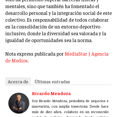
mentales, sino que también ha fomentado el
MARKETING B2B
desarrollo personal y la integración social de este
MARKETING B2C
colectivo. Es responsabilidad de todos colaborar
en la consolidación de un entorno deportivo
FRANQUICIAS
inclusivo, donde la diversidad sea valorada y la
MARKETING DE INFLUENCERS
igualdad de oportunidades sea la norma.
E-COMMERCE
Nota express publicada por
MediaStar | Agencia
E-COMMERCE Y COMERCIO ELECTRÓNICO
de Medios
.
ESTRATEGIAS DE PRICING Y GESTIÓN DE
PRECIOS
GESTIÓN DE CRISIS EMPRESARIALES
Acerca de
Últimas entradas
EMPRESAS Y STARTUPS TECNOLÓGICAS
Ricardo Mendoza
GESTIÓN DE LA EXPERIENCIA DEL CLIENTE
Soy Ricardo Mendoza, periodista de negocios e
innovación, con amplia trayectoria. Desde hace
más de diez años, colaboro en un reconocido
MÁS
PROYECTOS
portal de noticias, abarcando desde noticias