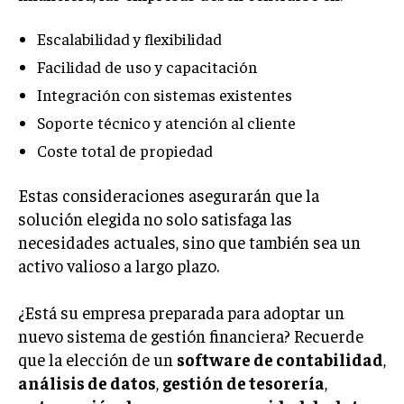
ÉTICA EMPRESARIAL Y RESPONSABILIDAD
SOCIAL
Escalabilidad y flexibilidad
Facilidad de uso y capacitación
BLOG
Integración con sistemas existentes
Soporte técnico y atención al cliente
Coste total de propiedad
Acerca de
Últimas entradas
Estas consideraciones asegurarán que la
Ricardo Mendoza
solución elegida no solo satisfaga las
Soy Ricardo Mendoza, periodista de negocios e
necesidades actuales, sino que también sea un
innovación, con amplia trayectoria. Desde hace
más de diez años, colaboro en un reconocido
activo valioso a largo plazo.
portal de noticias, abarcando desde noticias
corporativas hasta tendencias innovadoras. Creo firmemente en
¿Está su empresa preparada para adoptar un
el periodismo como motor de cambio, manteniendo a la
nuevo sistema de gestión financiera? Recuerde
sociedad actualizada y proactiva.
que la elección de un
software de contabilidad
,
Aparece en periódicos digitales y domina los buscadores,
análisis de datos
,
gestión de tesorería
,
Infórmate aquí.