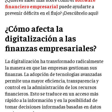
financiero empresarial
puede ayudarte a
LIFESTYLE
prevenir déficits en el flujo? ¡Descúbrelo aquí!
MARKETING
ESTRATEGIAS DE MARKETING
¿Cómo afecta la
AGENCIAS DE MARKETING
AGENCIAS DE POSICIONAMIENTO WEB SEO
digitalización a las
VENTA DE ENLACES
finanzas empresariales?
MARKETING DIGITAL
La digitalización ha transformado radicalmente
PUBLICIDAD
la manera en que las empresas gestionan sus
finanzas. La adopción de tecnologías avanzadas
VENTAS Y PERSUASIÓN
permite una mayor eficiencia, transparencia y
GESTIÓN DE PRODUCTOS
control en la administración de los recursos
financieros. Esto se traduce en un acceso más
COMUNICACIÓN CORPORATIVA
rápido a la información y en la posibilidad de
GESTIÓN DE MARCA
tomar decisiones informadas basadas en datos