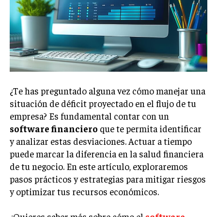
Welcome to Liberty Case
We have a curated list of the most noteworthy news from all
across the globe. With any subscription plan, you get access
to
exclusive articles
that let you stay ahead of the curve.
Your Profile
NEWS
LIFESTYLE
PUBLIC OPINION
¿Te has preguntado alguna vez cómo manejar una
situación de déficit proyectado en el flujo de tu
empresa? Es fundamental contar con un
software financiero
que te permita identificar
y analizar estas desviaciones. Actuar a tiempo
puede marcar la diferencia en la salud financiera
de tu negocio. En este artículo, exploraremos
pasos prácticos y estrategias para mitigar riesgos
y optimizar tus recursos económicos.
¿Quieres saber más sobre cómo el
software