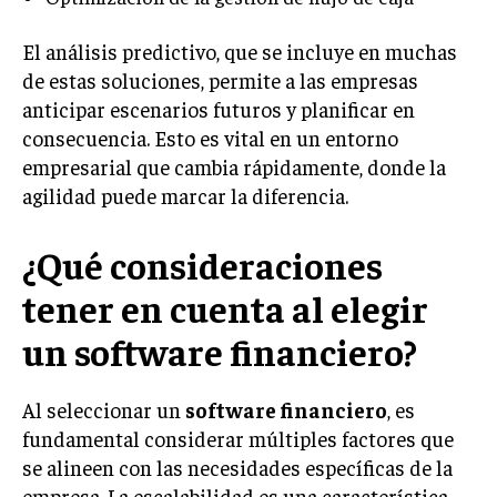
MARKETING B2B
El análisis predictivo, que se incluye en muchas
MARKETING B2C
de estas soluciones, permite a las empresas
anticipar escenarios futuros y planificar en
FRANQUICIAS
consecuencia. Esto es vital en un entorno
MARKETING DE INFLUENCERS
empresarial que cambia rápidamente, donde la
agilidad puede marcar la diferencia.
E-COMMERCE
E-COMMERCE Y COMERCIO ELECTRÓNICO
¿Qué consideraciones
ESTRATEGIAS DE PRICING Y GESTIÓN DE
tener en cuenta al elegir
PRECIOS
GESTIÓN DE CRISIS EMPRESARIALES
un software financiero?
EMPRESAS Y STARTUPS TECNOLÓGICAS
Al seleccionar un
software financiero
, es
GESTIÓN DE LA EXPERIENCIA DEL CLIENTE
fundamental considerar múltiples factores que
se alineen con las necesidades específicas de la
MÁS
empresa. La escalabilidad es una característica
PROYECTOS