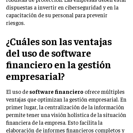
dispuestas a invertir en ciberseguridad y en la
INVERSIONES Y MERCADOS FINANCIEROS
capacitación de su personal para prevenir
CONTABILIDAD EMPRESARIAL
riesgos.
ECONOMÍA EMPRESARIAL
¿Cuáles son las ventajas
INTERNACIONAL
del uso de software
NEGOCIOS INTERNACIONALES
financiero en la gestión
COMERCIO INTERNACIONAL
empresarial?
EXPANSIÓN GLOBAL
IMPORTACIÓN Y EXPORTACIÓN
El uso de
software financiero
ofrece múltiples
ALIANZAS ESTRATÉGICAS
ventajas que optimizan la gestión empresarial. En
primer lugar, la centralización de la información
TECNOLOGIA
permite tener una visión holística de la situación
SOSTENIBILIDAD Y MEDIO AMBIENTE
financiera de la empresa. Esto facilita la
GESTIÓN DE LA INNOVACIÓN TECNOLÓGICA
elaboración de informes financieros completos y