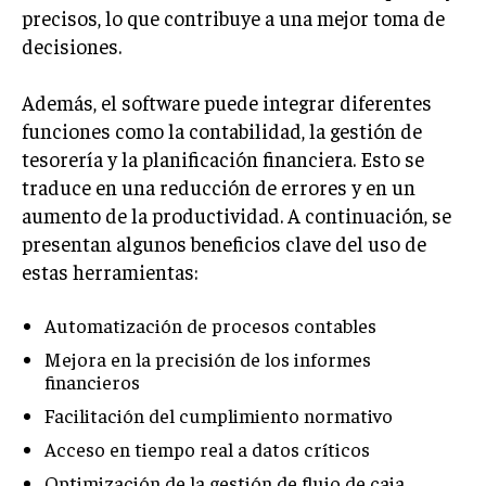
precisos, lo que contribuye a una mejor toma de
TRANSFORMACIÓN DIGITAL
decisiones.
ANALÍTICA EMPRESARIAL Y BUSINESS
INTELLIGENCE
Además, el software puede integrar diferentes
funciones como la contabilidad, la gestión de
CIBERSEGURIDAD EMPRESARIAL
tesorería y la planificación financiera. Esto se
ESTRATEGIA
traduce en una reducción de errores y en un
EMPRESAS FAMILIARES Y SUCESIÓN
aumento de la productividad. A continuación, se
presentan algunos beneficios clave del uso de
GESTIÓN DEL RIESGO EMPRESARIAL
estas herramientas:
NEGOCIACIÓN Y RESOLUCIÓN DE CONFLICTOS
Automatización de procesos contables
DERECHO EMPRESARIAL Y REGULACIONES
Mejora en la precisión de los informes
ÉXITO EMPRESARIAL Y CASOS DE ESTUDIO
financieros
GOBIERNO CORPORATIVO
Facilitación del cumplimiento normativo
Acceso en tiempo real a datos críticos
NEGOCIOS
ESTRATEGIAS DE NEGOCIOS
Optimización de la gestión de flujo de caja