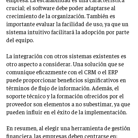
GESTIÓN DE PROYECTOS
crucial; el software debe poder adaptarse al
crecimiento de la organización. También es
GESTIÓN DE OPERACIONES Y CADENA DE
SUMINISTRO
importante evaluar la facilidad de uso, ya que un
sistema intuitivo facilitará la adopción por parte
LOGÍSTICA EMPRESARIAL
del equipo.
CALIDAD Y MEJORA CONTINUA
La integración con otros sistemas existentes es
TALENTOS
otro aspecto a considerar. Una solución que se
RECURSOS HUMANOS Y GESTIÓN DEL
comunique eficazmente con el CRM o el ERP
TALENTO
puede proporcionar beneficios significativos en
COMPENSACIÓN Y BENEFICIOS
términos de flujo de información. Además, el
soporte técnico y la formación ofrecidos por el
RECLUTAMIENTO Y SELECCIÓN
proveedor son elementos a no subestimar, ya que
DESARROLLO DE PERSONAL
pueden influir en el éxito de la implementación.
GESTIÓN DEL DESEMPEÑO
En resumen, al elegir una herramienta de gestión
CULTURA Y CLIMA ORGANIZACIONAL
financiera, las empresas deben centrarse en: