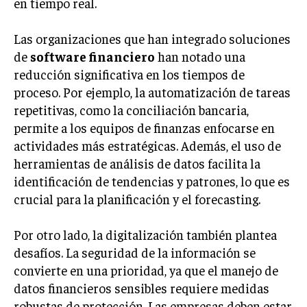
en tiempo real.
INVESTIGACIÓN DE MERCADO
ANÁLISIS DE COMPETENCIA
Las organizaciones que han integrado soluciones
de
software financiero
han notado una
GESTIÓN DE CLIENTES
reducción significativa en los tiempos de
proceso. Por ejemplo, la automatización de tareas
EMPRENDIMIENTO
INNOVACIÓN EMPRESARIAL
repetitivas, como la conciliación bancaria,
permite a los equipos de finanzas enfocarse en
GESTIÓN DEL CAMBIO
actividades más estratégicas. Además, el uso de
LIDERAZGO
herramientas de análisis de datos facilita la
identificación de tendencias y patrones, lo que es
HABILIDADES DIRECTIVAS
crucial para la planificación y el forecasting.
EMPRENDIMIENTO
Por otro lado, la digitalización también plantea
PLANIFICACIÓN EMPRESARIAL
desafíos. La seguridad de la información se
FINANZAS
convierte en una prioridad, ya que el manejo de
FINANZAS Y CONTABILIDAD
datos financieros sensibles requiere medidas
robustas de protección. Las empresas deben estar
GESTIÓN DE RECURSOS FINANCIEROS