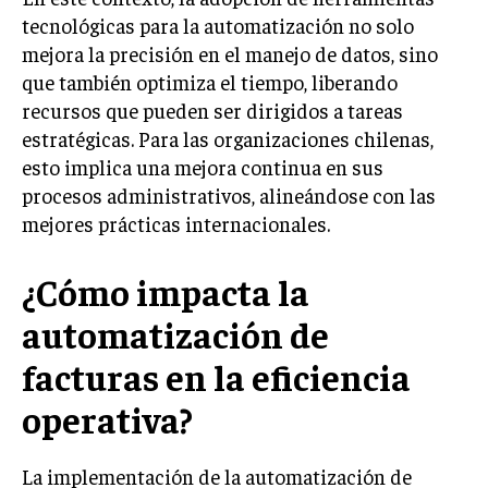
tecnológicas para la automatización no solo
INVERSIONES Y MERCADOS FINANCIEROS
mejora la precisión en el manejo de datos, sino
que también optimiza el tiempo, liberando
CONTABILIDAD EMPRESARIAL
recursos que pueden ser dirigidos a tareas
ECONOMÍA EMPRESARIAL
estratégicas. Para las organizaciones chilenas,
esto implica una mejora continua en sus
INTERNACIONAL
procesos administrativos, alineándose con las
NEGOCIOS INTERNACIONALES
mejores prácticas internacionales.
COMERCIO INTERNACIONAL
EXPANSIÓN GLOBAL
¿Cómo impacta la
IMPORTACIÓN Y EXPORTACIÓN
automatización de
ALIANZAS ESTRATÉGICAS
facturas en la eficiencia
operativa?
TECNOLOGIA
SOSTENIBILIDAD Y MEDIO AMBIENTE
GESTIÓN DE LA INNOVACIÓN TECNOLÓGICA
La implementación de la automatización de