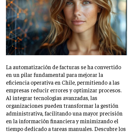
Welcome to Liberty Case
We have a curated list of the most noteworthy news from all
across the globe. With any subscription plan, you get access
to
exclusive articles
that let you stay ahead of the curve.
Your Profile
NEWS
LIFESTYLE
PUBLIC OPINION
La automatización de facturas se ha convertido
en un pilar fundamental para mejorar la
eficiencia operativa en Chile, permitiendo a las
empresas reducir errores y optimizar procesos.
Al integrar tecnologías avanzadas, las
organizaciones pueden transformar la gestión
administrativa, facilitando una mayor precisión
en la información financiera y minimizando el
tiempo dedicado a tareas manuales. Descubre los