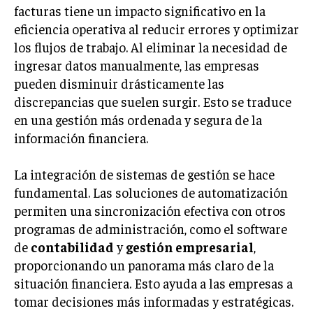
facturas tiene un impacto significativo en la
TRANSFORMACIÓN DIGITAL
eficiencia operativa al reducir errores y optimizar
ANALÍTICA EMPRESARIAL Y BUSINESS
los flujos de trabajo. Al eliminar la necesidad de
INTELLIGENCE
ingresar datos manualmente, las empresas
pueden disminuir drásticamente las
CIBERSEGURIDAD EMPRESARIAL
discrepancias que suelen surgir. Esto se traduce
ESTRATEGIA
en una gestión más ordenada y segura de la
EMPRESAS FAMILIARES Y SUCESIÓN
información financiera.
GESTIÓN DEL RIESGO EMPRESARIAL
La integración de sistemas de gestión se hace
NEGOCIACIÓN Y RESOLUCIÓN DE CONFLICTOS
fundamental. Las soluciones de automatización
DERECHO EMPRESARIAL Y REGULACIONES
permiten una sincronización efectiva con otros
programas de administración, como el software
ÉXITO EMPRESARIAL Y CASOS DE ESTUDIO
de
contabilidad
y
gestión empresarial
,
GOBIERNO CORPORATIVO
proporcionando un panorama más claro de la
situación financiera. Esto ayuda a las empresas a
NEGOCIOS
tomar decisiones más informadas y estratégicas.
ESTRATEGIAS DE NEGOCIOS