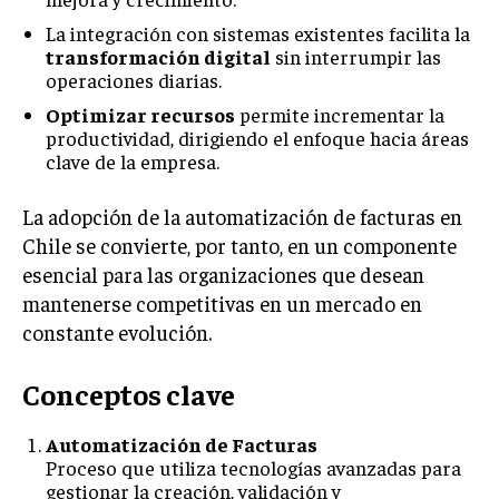
ÉTICA EMPRESARIAL Y RESPONSABILIDAD
La integración con sistemas existentes facilita la
SOCIAL
transformación digital
sin interrumpir las
operaciones diarias.
BLOG
Optimizar recursos
permite incrementar la
productividad, dirigiendo el enfoque hacia áreas
clave de la empresa.
Acerca de
Últimas entradas
La adopción de la automatización de facturas en
Chile se convierte, por tanto, en un componente
Ricardo Mendoza
esencial para las organizaciones que desean
Soy Ricardo Mendoza, periodista de negocios e
mantenerse competitivas en un mercado en
innovación, con amplia trayectoria. Desde hace
más de diez años, colaboro en un reconocido
constante evolución.
portal de noticias, abarcando desde noticias
corporativas hasta tendencias innovadoras. Creo firmemente en
Conceptos clave
el periodismo como motor de cambio, manteniendo a la
sociedad actualizada y proactiva.
Automatización de Facturas
Aparece en periódicos digitales y domina los buscadores,
Proceso que utiliza tecnologías avanzadas para
Infórmate aquí.
gestionar la creación, validación y