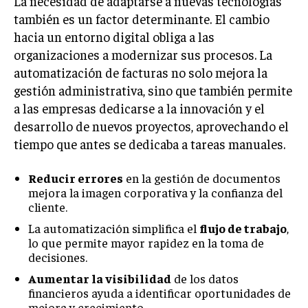
La necesidad de adaptarse a nuevas tecnologías
GESTIÓN DE PROYECTOS
también es un factor determinante. El cambio
hacia un entorno digital obliga a las
GESTIÓN DE OPERACIONES Y CADENA DE
SUMINISTRO
organizaciones a modernizar sus procesos. La
automatización de facturas no solo mejora la
LOGÍSTICA EMPRESARIAL
gestión administrativa, sino que también permite
CALIDAD Y MEJORA CONTINUA
a las empresas dedicarse a la innovación y el
desarrollo de nuevos proyectos, aprovechando el
TALENTOS
tiempo que antes se dedicaba a tareas manuales.
RECURSOS HUMANOS Y GESTIÓN DEL
TALENTO
Reducir errores
en la gestión de documentos
COMPENSACIÓN Y BENEFICIOS
mejora la imagen corporativa y la confianza del
cliente.
RECLUTAMIENTO Y SELECCIÓN
La automatización simplifica el
flujo de trabajo
,
DESARROLLO DE PERSONAL
lo que permite mayor rapidez en la toma de
decisiones.
GESTIÓN DEL DESEMPEÑO
Aumentar la visibilidad
de los datos
financieros ayuda a identificar oportunidades de
CULTURA Y CLIMA ORGANIZACIONAL
mejora y crecimiento.