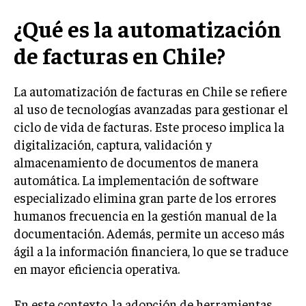
INVESTIGACIÓN DE MERCADO
¿Qué es la automatización
ANÁLISIS DE COMPETENCIA
de facturas en Chile?
GESTIÓN DE CLIENTES
La automatización de facturas en Chile se refiere
EMPRENDIMIENTO
INNOVACIÓN EMPRESARIAL
al uso de tecnologías avanzadas para gestionar el
ciclo de vida de facturas. Este proceso implica la
GESTIÓN DEL CAMBIO
digitalización, captura, validación y
LIDERAZGO
almacenamiento de documentos de manera
automática. La implementación de software
HABILIDADES DIRECTIVAS
especializado elimina gran parte de los errores
EMPRENDIMIENTO
humanos frecuencia en la gestión manual de la
documentación. Además, permite un acceso más
PLANIFICACIÓN EMPRESARIAL
ágil a la información financiera, lo que se traduce
FINANZAS
en mayor eficiencia operativa.
FINANZAS Y CONTABILIDAD
En este contexto, la adopción de herramientas
GESTIÓN DE RECURSOS FINANCIEROS