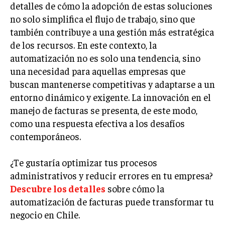
detalles de cómo la adopción de estas soluciones
LIFESTYLE
no solo simplifica el flujo de trabajo, sino que
también contribuye a una gestión más estratégica
MARKETING
ESTRATEGIAS DE MARKETING
de los recursos. En este contexto, la
automatización no es solo una tendencia, sino
AGENCIAS DE MARKETING
una necesidad para aquellas empresas que
AGENCIAS DE POSICIONAMIENTO WEB SEO
buscan mantenerse competitivas y adaptarse a un
VENTA DE ENLACES
entorno dinámico y exigente. La innovación en el
manejo de facturas se presenta, de este modo,
MARKETING DIGITAL
como una respuesta efectiva a los desafíos
PUBLICIDAD
contemporáneos.
VENTAS Y PERSUASIÓN
¿Te gustaría optimizar tus procesos
GESTIÓN DE PRODUCTOS
administrativos y reducir errores en tu empresa?
Descubre los detalles
sobre cómo la
COMUNICACIÓN CORPORATIVA
automatización de facturas puede transformar tu
GESTIÓN DE MARCA
negocio en Chile.