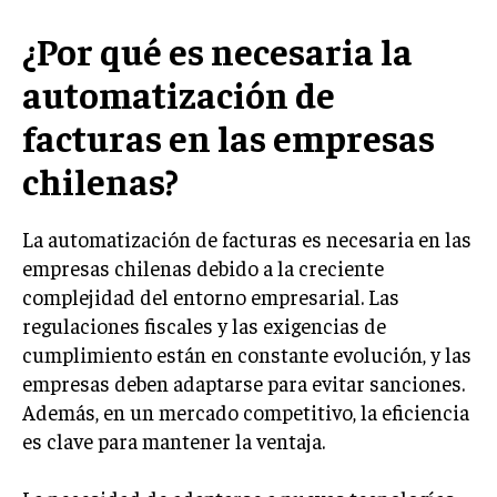
MARKETING B2B
¿Por qué es necesaria la
MARKETING B2C
automatización de
FRANQUICIAS
facturas en las empresas
MARKETING DE INFLUENCERS
chilenas?
E-COMMERCE
E-COMMERCE Y COMERCIO ELECTRÓNICO
La automatización de facturas es necesaria en las
empresas chilenas debido a la creciente
ESTRATEGIAS DE PRICING Y GESTIÓN DE
complejidad del entorno empresarial. Las
PRECIOS
regulaciones fiscales y las exigencias de
GESTIÓN DE CRISIS EMPRESARIALES
cumplimiento están en constante evolución, y las
empresas deben adaptarse para evitar sanciones.
EMPRESAS Y STARTUPS TECNOLÓGICAS
Además, en un mercado competitivo, la eficiencia
GESTIÓN DE LA EXPERIENCIA DEL CLIENTE
es clave para mantener la ventaja.
MÁS
PROYECTOS