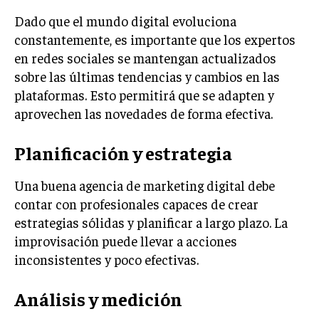
ÉTICA EMPRESARIAL Y RESPONSABILIDAD
Dado que el mundo digital evoluciona
SOCIAL
constantemente, es importante que los expertos
en redes sociales se mantengan actualizados
BLOG
sobre las últimas tendencias y cambios en las
plataformas. Esto permitirá que se adapten y
aprovechen las novedades de forma efectiva.
Acerca de
Últimas entradas
Planificación y estrategia
Ricardo Mendoza
Soy Ricardo Mendoza, periodista de negocios e
Una buena agencia de marketing digital debe
innovación, con amplia trayectoria. Desde hace
contar con profesionales capaces de crear
más de diez años, colaboro en un reconocido
estrategias sólidas y planificar a largo plazo. La
portal de noticias, abarcando desde noticias
corporativas hasta tendencias innovadoras. Creo firmemente en
improvisación puede llevar a acciones
el periodismo como motor de cambio, manteniendo a la
inconsistentes y poco efectivas.
sociedad actualizada y proactiva.
Aparece en periódicos digitales y domina los buscadores,
Análisis y medición
Infórmate aquí.