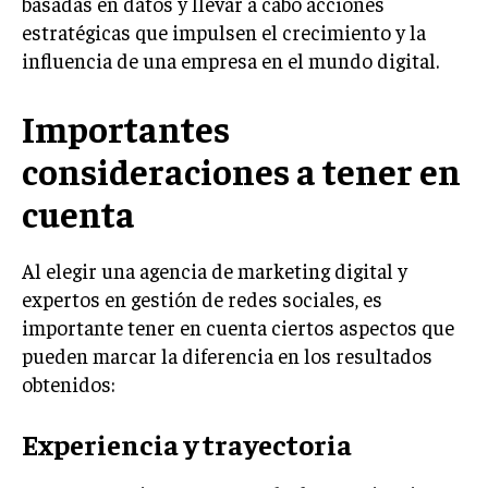
basadas en datos y llevar a cabo acciones
estratégicas que impulsen el crecimiento y la
MARKETING B2B
influencia de una empresa en el mundo digital.
MARKETING B2C
Importantes
FRANQUICIAS
MARKETING DE INFLUENCERS
consideraciones a tener en
cuenta
E-COMMERCE
E-COMMERCE Y COMERCIO ELECTRÓNICO
Al elegir una agencia de marketing digital y
ESTRATEGIAS DE PRICING Y GESTIÓN DE
PRECIOS
expertos en gestión de redes sociales, es
importante tener en cuenta ciertos aspectos que
GESTIÓN DE CRISIS EMPRESARIALES
pueden marcar la diferencia en los resultados
EMPRESAS Y STARTUPS TECNOLÓGICAS
obtenidos:
GESTIÓN DE LA EXPERIENCIA DEL CLIENTE
Experiencia y trayectoria
MÁS
PROYECTOS