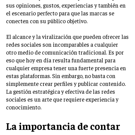
sus opiniones, gustos, experiencias y también en
INVERSIONES Y MERCADOS FINANCIEROS
el escenario perfecto para que las marcas se
conecten con su público objetivo.
CONTABILIDAD EMPRESARIAL
ECONOMÍA EMPRESARIAL
El alcance y la viralización que pueden ofrecer las
redes sociales son incomparables a cualquier
INTERNACIONAL
otro medio de comunicación tradicional. Es por
NEGOCIOS INTERNACIONALES
eso que hoy en día resulta fundamental para
COMERCIO INTERNACIONAL
cualquier empresa tener una fuerte presencia en
estas plataformas. Sin embargo, no basta con
EXPANSIÓN GLOBAL
simplemente crear perfiles y publicar contenido.
IMPORTACIÓN Y EXPORTACIÓN
La gestión estratégica y efectiva de las redes
sociales es un arte que requiere experiencia y
ALIANZAS ESTRATÉGICAS
conocimiento.
TECNOLOGIA
SOSTENIBILIDAD Y MEDIO AMBIENTE
La importancia de contar
GESTIÓN DE LA INNOVACIÓN TECNOLÓGICA