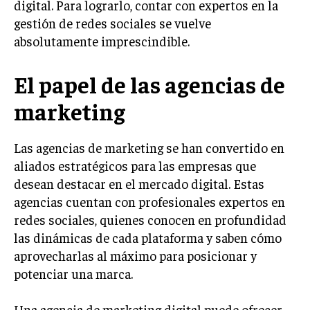
digital. Para lograrlo, contar con expertos en la
LIFESTYLE
gestión de redes sociales se vuelve
absolutamente imprescindible.
MARKETING
ESTRATEGIAS DE MARKETING
El papel de las agencias de
AGENCIAS DE MARKETING
AGENCIAS DE POSICIONAMIENTO WEB SEO
marketing
VENTA DE ENLACES
Las agencias de marketing se han convertido en
MARKETING DIGITAL
aliados estratégicos para las empresas que
desean destacar en el mercado digital. Estas
PUBLICIDAD
agencias cuentan con profesionales expertos en
VENTAS Y PERSUASIÓN
redes sociales, quienes conocen en profundidad
las dinámicas de cada plataforma y saben cómo
GESTIÓN DE PRODUCTOS
aprovecharlas al máximo para posicionar y
COMUNICACIÓN CORPORATIVA
potenciar una marca.
GESTIÓN DE MARCA
Una agencia de marketing digital puede ofrecer