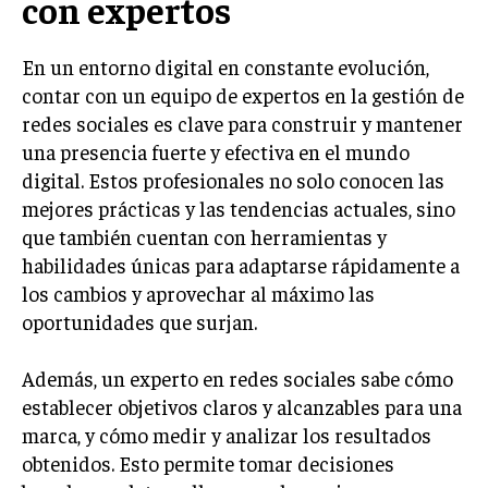
con expertos
TRANSFORMACIÓN DIGITAL
En un entorno digital en constante evolución,
ANALÍTICA EMPRESARIAL Y BUSINESS
INTELLIGENCE
contar con un equipo de expertos en la gestión de
redes sociales es clave para construir y mantener
CIBERSEGURIDAD EMPRESARIAL
una presencia fuerte y efectiva en el mundo
digital. Estos profesionales no solo conocen las
ESTRATEGIA
EMPRESAS FAMILIARES Y SUCESIÓN
mejores prácticas y las tendencias actuales, sino
que también cuentan con herramientas y
GESTIÓN DEL RIESGO EMPRESARIAL
habilidades únicas para adaptarse rápidamente a
NEGOCIACIÓN Y RESOLUCIÓN DE CONFLICTOS
los cambios y aprovechar al máximo las
oportunidades que surjan.
DERECHO EMPRESARIAL Y REGULACIONES
ÉXITO EMPRESARIAL Y CASOS DE ESTUDIO
Además, un experto en redes sociales sabe cómo
establecer objetivos claros y alcanzables para una
GOBIERNO CORPORATIVO
marca, y cómo medir y analizar los resultados
obtenidos. Esto permite tomar decisiones
NEGOCIOS
ESTRATEGIAS DE NEGOCIOS