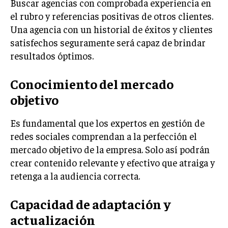
Buscar agencias con comprobada experiencia en
GESTIÓN DE PROYECTOS
el rubro y referencias positivas de otros clientes.
Una agencia con un historial de éxitos y clientes
GESTIÓN DE OPERACIONES Y CADENA DE
SUMINISTRO
satisfechos seguramente será capaz de brindar
resultados óptimos.
LOGÍSTICA EMPRESARIAL
CALIDAD Y MEJORA CONTINUA
Conocimiento del mercado
objetivo
TALENTOS
RECURSOS HUMANOS Y GESTIÓN DEL
TALENTO
Es fundamental que los expertos en gestión de
redes sociales comprendan a la perfección el
COMPENSACIÓN Y BENEFICIOS
mercado objetivo de la empresa. Solo así podrán
RECLUTAMIENTO Y SELECCIÓN
crear contenido relevante y efectivo que atraiga y
retenga a la audiencia correcta.
DESARROLLO DE PERSONAL
GESTIÓN DEL DESEMPEÑO
Capacidad de adaptación y
CULTURA Y CLIMA ORGANIZACIONAL
actualización