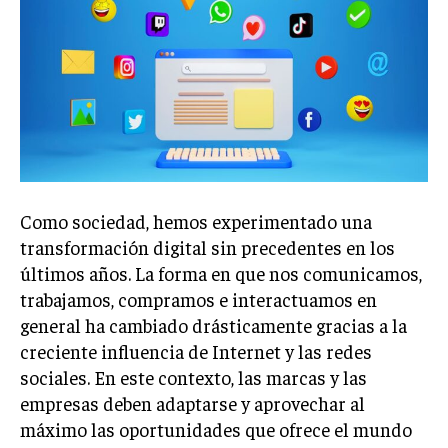
Welcome to Liberty Case
We have a curated list of the most noteworthy news from all
across the globe. With any subscription plan, you get access
to
exclusive articles
that let you stay ahead of the curve.
Your Profile
NEWS
LIFESTYLE
PUBLIC OPINION
Como sociedad, hemos experimentado una
transformación digital sin precedentes en los
últimos años. La forma en que nos comunicamos,
trabajamos, compramos e interactuamos en
general ha cambiado drásticamente gracias a la
creciente influencia de Internet y las redes
sociales. En este contexto, las marcas y las
empresas deben adaptarse y aprovechar al
máximo las oportunidades que ofrece el mundo