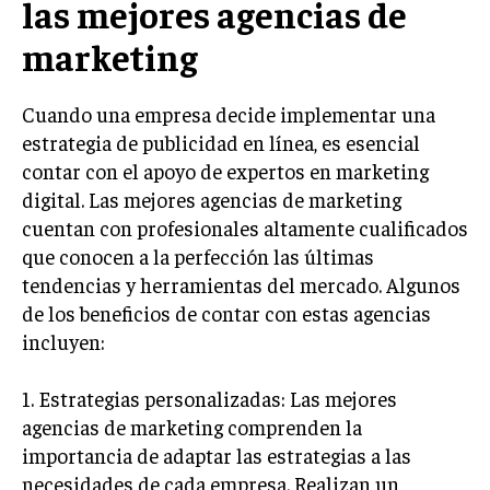
las mejores agencias de
INVESTIGACIÓN DE MERCADO
marketing
ANÁLISIS DE COMPETENCIA
GESTIÓN DE CLIENTES
Cuando una empresa decide implementar una
estrategia de publicidad en línea, es esencial
EMPRENDIMIENTO
INNOVACIÓN EMPRESARIAL
contar con el apoyo de expertos en marketing
digital. Las mejores agencias de marketing
GESTIÓN DEL CAMBIO
cuentan con profesionales altamente cualificados
LIDERAZGO
que conocen a la perfección las últimas
tendencias y herramientas del mercado. Algunos
HABILIDADES DIRECTIVAS
de los beneficios de contar con estas agencias
EMPRENDIMIENTO
incluyen:
PLANIFICACIÓN EMPRESARIAL
1. Estrategias personalizadas: Las mejores
agencias de marketing comprenden la
FINANZAS
FINANZAS Y CONTABILIDAD
importancia de adaptar las estrategias a las
necesidades de cada empresa. Realizan un
GESTIÓN DE RECURSOS FINANCIEROS