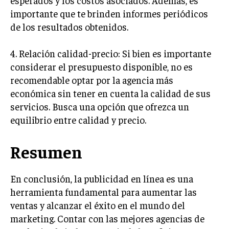
esperados y los costos asociados. Además, es
GESTIÓN DE PROYECTOS
importante que te brinden informes periódicos
de los resultados obtenidos.
GESTIÓN DE OPERACIONES Y CADENA DE
SUMINISTRO
4. Relación calidad-precio: Si bien es importante
LOGÍSTICA EMPRESARIAL
considerar el presupuesto disponible, no es
CALIDAD Y MEJORA CONTINUA
recomendable optar por la agencia más
económica sin tener en cuenta la calidad de sus
TALENTOS
servicios. Busca una opción que ofrezca un
RECURSOS HUMANOS Y GESTIÓN DEL
equilibrio entre calidad y precio.
TALENTO
COMPENSACIÓN Y BENEFICIOS
Resumen
RECLUTAMIENTO Y SELECCIÓN
En conclusión, la publicidad en línea es una
DESARROLLO DE PERSONAL
herramienta fundamental para aumentar las
GESTIÓN DEL DESEMPEÑO
ventas y alcanzar el éxito en el mundo del
CULTURA Y CLIMA ORGANIZACIONAL
marketing. Contar con las mejores agencias de