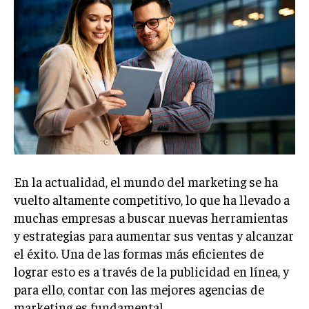
Welcome to Liberty Case
We have a curated list of the most noteworthy news from all
across the globe. With any subscription plan, you get access
to
exclusive articles
that let you stay ahead of the curve.
Your Profile
NEWS
LIFESTYLE
PUBLIC OPINION
En la actualidad, el mundo del marketing se ha
vuelto altamente competitivo, lo que ha llevado a
muchas empresas a buscar nuevas herramientas
y estrategias para aumentar sus ventas y alcanzar
el éxito. Una de las formas más eficientes de
lograr esto es a través de la publicidad en línea, y
para ello, contar con las mejores agencias de
marketing es fundamental.