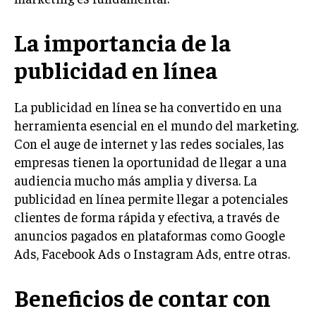
LIFESTYLE
La importancia de la
MARKETING
ESTRATEGIAS DE MARKETING
publicidad en línea
AGENCIAS DE MARKETING
AGENCIAS DE POSICIONAMIENTO WEB SEO
La publicidad en línea se ha convertido en una
herramienta esencial en el mundo del marketing.
VENTA DE ENLACES
Con el auge de internet y las redes sociales, las
empresas tienen la oportunidad de llegar a una
MARKETING DIGITAL
audiencia mucho más amplia y diversa. La
PUBLICIDAD
publicidad en línea permite llegar a potenciales
VENTAS Y PERSUASIÓN
clientes de forma rápida y efectiva, a través de
anuncios pagados en plataformas como Google
GESTIÓN DE PRODUCTOS
Ads, Facebook Ads o Instagram Ads, entre otras.
COMUNICACIÓN CORPORATIVA
Beneficios de contar con
GESTIÓN DE MARCA