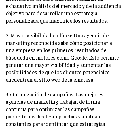
exhaustivo análisis del mercado y de la audiencia
INVERSIONES Y MERCADOS FINANCIEROS
objetivo para desarrollar una estrategia
personalizada que maximice los resultados.
CONTABILIDAD EMPRESARIAL
ECONOMÍA EMPRESARIAL
2. Mayor visibilidad en línea: Una agencia de
marketing reconocida sabe cómo posicionar a
INTERNACIONAL
una empresa en los primeros resultados de
NEGOCIOS INTERNACIONALES
búsqueda en motores como Google. Esto permite
COMERCIO INTERNACIONAL
generar una mayor visibilidad y aumentar las
posibilidades de que los clientes potenciales
EXPANSIÓN GLOBAL
encuentren el sitio web de la empresa.
IMPORTACIÓN Y EXPORTACIÓN
ALIANZAS ESTRATÉGICAS
3. Optimización de campañas: Las mejores
agencias de marketing trabajan de forma
TECNOLOGIA
continua para optimizar las campañas
SOSTENIBILIDAD Y MEDIO AMBIENTE
publicitarias. Realizan pruebas y análisis
constantes para identificar qué estrategias
GESTIÓN DE LA INNOVACIÓN TECNOLÓGICA