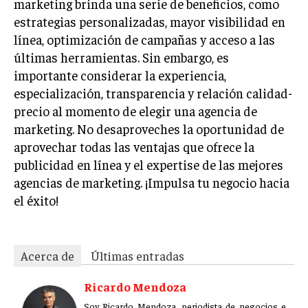
marketing brinda una serie de beneficios, como
ÉTICA EMPRESARIAL Y RESPONSABILIDAD
estrategias personalizadas, mayor visibilidad en
SOCIAL
línea, optimización de campañas y acceso a las
últimas herramientas. Sin embargo, es
BLOG
importante considerar la experiencia,
especialización, transparencia y relación calidad-
precio al momento de elegir una agencia de
Acerca de
Últimas entradas
marketing. No desaproveches la oportunidad de
aprovechar todas las ventajas que ofrece la
Ricardo Mendoza
publicidad en línea y el expertise de las mejores
Soy Ricardo Mendoza, periodista de negocios e
agencias de marketing. ¡Impulsa tu negocio hacia
innovación, con amplia trayectoria. Desde hace
el éxito!
más de diez años, colaboro en un reconocido
portal de noticias, abarcando desde noticias
corporativas hasta tendencias innovadoras. Creo firmemente en
el periodismo como motor de cambio, manteniendo a la
Acerca de
Últimas entradas
sociedad actualizada y proactiva.
Aparece en periódicos digitales y domina los buscadores,
Ricardo Mendoza
Infórmate aquí.
Soy Ricardo Mendoza, periodista de negocios e