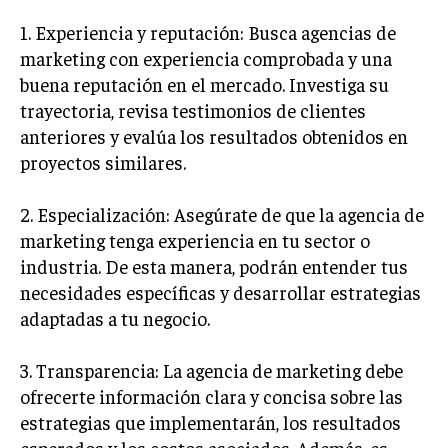
1. Experiencia y reputación: Busca agencias de
MARKETING B2B
marketing con experiencia comprobada y una
MARKETING B2C
buena reputación en el mercado. Investiga su
FRANQUICIAS
trayectoria, revisa testimonios de clientes
anteriores y evalúa los resultados obtenidos en
MARKETING DE INFLUENCERS
proyectos similares.
E-COMMERCE
E-COMMERCE Y COMERCIO ELECTRÓNICO
2. Especialización: Asegúrate de que la agencia de
marketing tenga experiencia en tu sector o
ESTRATEGIAS DE PRICING Y GESTIÓN DE
industria. De esta manera, podrán entender tus
PRECIOS
necesidades específicas y desarrollar estrategias
GESTIÓN DE CRISIS EMPRESARIALES
adaptadas a tu negocio.
EMPRESAS Y STARTUPS TECNOLÓGICAS
3. Transparencia: La agencia de marketing debe
GESTIÓN DE LA EXPERIENCIA DEL CLIENTE
ofrecerte información clara y concisa sobre las
estrategias que implementarán, los resultados
MÁS
PROYECTOS