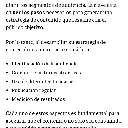
distintos segmentos de audiencia. La clave está
GESTIÓN DE PROYECTOS
en
ver los pasos
necesarios para generar una
GESTIÓN DE OPERACIONES Y CADENA DE
estrategia de contenido que resuene con el
SUMINISTRO
público objetivo.
LOGÍSTICA EMPRESARIAL
Por lo tanto, al desarrollar su estrategia de
CALIDAD Y MEJORA CONTINUA
contenido, es importante considerar:
TALENTOS
RECURSOS HUMANOS Y GESTIÓN DEL
Identificación de la audiencia
TALENTO
Creción de historias atractivas
COMPENSACIÓN Y BENEFICIOS
Uso de diferentes formatos
RECLUTAMIENTO Y SELECCIÓN
Publicación regular
Medición de resultados
DESARROLLO DE PERSONAL
GESTIÓN DEL DESEMPEÑO
Cada uno de estos aspectos es fundamental para
asegurar que el contenido no solo sea consumido,
CULTURA Y CLIMA ORGANIZACIONAL
sino también compartido y comentado.