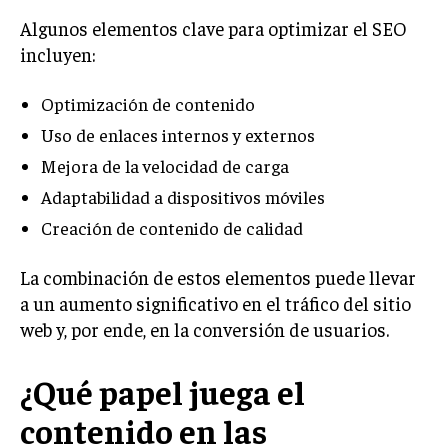
TRANSFORMACIÓN DIGITAL
Algunos elementos clave para optimizar el SEO
incluyen:
ANALÍTICA EMPRESARIAL Y BUSINESS
INTELLIGENCE
Optimización de contenido
CIBERSEGURIDAD EMPRESARIAL
Uso de enlaces internos y externos
Mejora de la velocidad de carga
ESTRATEGIA
EMPRESAS FAMILIARES Y SUCESIÓN
Adaptabilidad a dispositivos móviles
GESTIÓN DEL RIESGO EMPRESARIAL
Creación de contenido de calidad
NEGOCIACIÓN Y RESOLUCIÓN DE CONFLICTOS
La combinación de estos elementos puede llevar
DERECHO EMPRESARIAL Y REGULACIONES
a un aumento significativo en el tráfico del sitio
web y, por ende, en la conversión de usuarios.
ÉXITO EMPRESARIAL Y CASOS DE ESTUDIO
GOBIERNO CORPORATIVO
¿Qué papel juega el
contenido en las
NEGOCIOS
ESTRATEGIAS DE NEGOCIOS