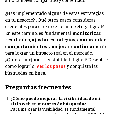
ÉTICA EMPRESARIAL Y RESPONSABILIDAD
SOCIAL
¿Has implementado alguna de estas estrategias
en tu negocio? ¿Qué otros pasos consideras
BLOG
esenciales para el éxito en el marketing digital?
En este camino, es fundamental
monitorizar
resultados
,
ajustar estrategias
,
comprender
comportamientos
y
mejorar continuamente
Acerca de
Últimas entradas
para lograr un impacto real en el mercado.
Ricardo Mendoza
¿Quieres mejorar tu visibilidad digital? Descubre
Soy Ricardo Mendoza, periodista de negocios e
cómo lograrlo.
Ver los pasos
y conquista las
innovación, con amplia trayectoria. Desde hace
búsquedas en línea.
más de diez años, colaboro en un reconocido
portal de noticias, abarcando desde noticias
corporativas hasta tendencias innovadoras. Creo firmemente en
Preguntas frecuentes
el periodismo como motor de cambio, manteniendo a la
sociedad actualizada y proactiva.
¿Cómo puedo mejorar la visibilidad de mi
sitio web en motores de búsqueda?
Aparece en periódicos digitales y domina los buscadores,
Para mejorar la visibilidad, es fundamental
Infórmate aquí.