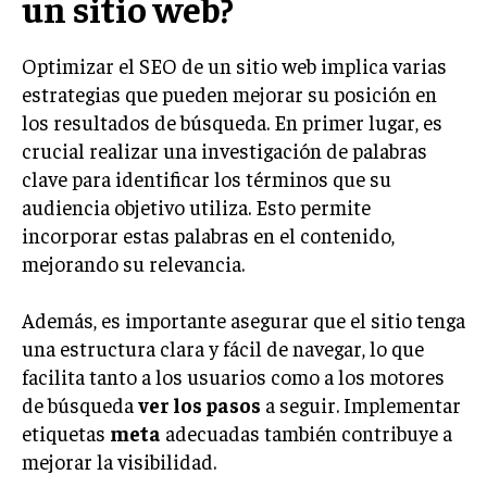
un sitio web?
INVERSIONES Y MERCADOS FINANCIEROS
Optimizar el SEO de un sitio web implica varias
CONTABILIDAD EMPRESARIAL
estrategias que pueden mejorar su posición en
los resultados de búsqueda. En primer lugar, es
ECONOMÍA EMPRESARIAL
crucial realizar una investigación de palabras
INTERNACIONAL
clave para identificar los términos que su
NEGOCIOS INTERNACIONALES
audiencia objetivo utiliza. Esto permite
incorporar estas palabras en el contenido,
COMERCIO INTERNACIONAL
mejorando su relevancia.
EXPANSIÓN GLOBAL
IMPORTACIÓN Y EXPORTACIÓN
Además, es importante asegurar que el sitio tenga
una estructura clara y fácil de navegar, lo que
ALIANZAS ESTRATÉGICAS
facilita tanto a los usuarios como a los motores
de búsqueda
ver los pasos
a seguir. Implementar
TECNOLOGIA
etiquetas
meta
adecuadas también contribuye a
SOSTENIBILIDAD Y MEDIO AMBIENTE
mejorar la visibilidad.
GESTIÓN DE LA INNOVACIÓN TECNOLÓGICA