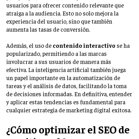
INVESTIGACIÓN DE MERCADO
usuarios para ofrecer contenido relevante que
atraiga a la audiencia. Esto no solo mejora la
ANÁLISIS DE COMPETENCIA
experiencia del usuario, sino que también
GESTIÓN DE CLIENTES
aumenta las tasas de conversión.
EMPRENDIMIENTO
Además, el uso de
contenido interactivo
se ha
INNOVACIÓN EMPRESARIAL
popularizado, permitiendo a las marcas
GESTIÓN DEL CAMBIO
involucrar a sus usuarios de manera más
efectiva. La inteligencia artificial también juega
LIDERAZGO
un papel importante en la automatización de
HABILIDADES DIRECTIVAS
tareas y el análisis de datos, facilitando la toma
de decisiones informadas. En definitiva, entender
EMPRENDIMIENTO
y aplicar estas tendencias es fundamental para
PLANIFICACIÓN EMPRESARIAL
cualquier estrategia de marketing digital exitosa.
FINANZAS
¿Cómo optimizar el SEO de
FINANZAS Y CONTABILIDAD
GESTIÓN DE RECURSOS FINANCIEROS