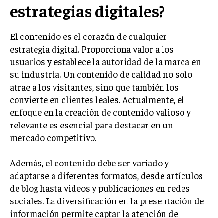
estrategias digitales?
MARKETING B2B
MARKETING B2C
El contenido es el corazón de cualquier
estrategia digital. Proporciona valor a los
FRANQUICIAS
usuarios y establece la autoridad de la marca en
MARKETING DE INFLUENCERS
su industria. Un contenido de calidad no solo
atrae a los visitantes, sino que también los
E-COMMERCE
convierte en clientes leales. Actualmente, el
E-COMMERCE Y COMERCIO ELECTRÓNICO
enfoque en la creación de contenido valioso y
ESTRATEGIAS DE PRICING Y GESTIÓN DE
relevante es esencial para destacar en un
PRECIOS
mercado competitivo.
GESTIÓN DE CRISIS EMPRESARIALES
Además, el contenido debe ser variado y
EMPRESAS Y STARTUPS TECNOLÓGICAS
adaptarse a diferentes formatos, desde artículos
GESTIÓN DE LA EXPERIENCIA DEL CLIENTE
de blog hasta videos y publicaciones en redes
sociales. La diversificación en la presentación de
MÁS
información permite captar la atención de
PROYECTOS