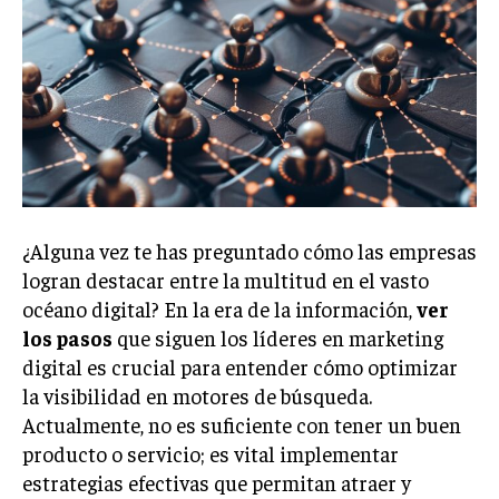
Welcome to Liberty Case
We have a curated list of the most noteworthy news from all
across the globe. With any subscription plan, you get access
to
exclusive articles
that let you stay ahead of the curve.
Your Profile
NEWS
LIFESTYLE
PUBLIC OPINION
¿Alguna vez te has preguntado cómo las empresas
logran destacar entre la multitud en el vasto
océano digital? En la era de la información,
ver
los pasos
que siguen los líderes en marketing
digital es crucial para entender cómo optimizar
la visibilidad en motores de búsqueda.
Actualmente, no es suficiente con tener un buen
producto o servicio; es vital implementar
estrategias efectivas que permitan atraer y