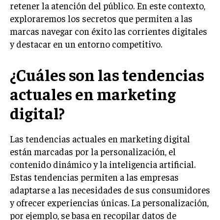
retener la atención del público. En este contexto,
LIFESTYLE
exploraremos los secretos que permiten a las
marcas navegar con éxito las corrientes digitales
MARKETING
ESTRATEGIAS DE MARKETING
y destacar en un entorno competitivo.
AGENCIAS DE MARKETING
¿Cuáles son las tendencias
AGENCIAS DE POSICIONAMIENTO WEB SEO
VENTA DE ENLACES
actuales en marketing
digital?
MARKETING DIGITAL
PUBLICIDAD
Las tendencias actuales en marketing digital
VENTAS Y PERSUASIÓN
están marcadas por la personalización, el
contenido dinámico y la inteligencia artificial.
GESTIÓN DE PRODUCTOS
Estas tendencias permiten a las empresas
COMUNICACIÓN CORPORATIVA
adaptarse a las necesidades de sus consumidores
y ofrecer experiencias únicas. La personalización,
GESTIÓN DE MARCA
por ejemplo, se basa en recopilar datos de