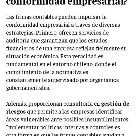
conformidad empresarial?
TRANSFORMACIÓN DIGITAL
Las firmas contables pueden impulsar la
ANALÍTICA EMPRESARIAL Y BUSINESS
conformidad empresarial a través de diversas
INTELLIGENCE
estrategias. Primero, ofrecen servicios de
CIBERSEGURIDAD EMPRESARIAL
auditoría que garantizan que los estados
financieros de una empresa reflejan fielmente su
ESTRATEGIA
situación económica. Esta veracidad es
EMPRESAS FAMILIARES Y SUCESIÓN
fundamental en el entorno chileno, donde el
GESTIÓN DEL RIESGO EMPRESARIAL
cumplimiento de la normativa es
constantemente supervisado por organismos
NEGOCIACIÓN Y RESOLUCIÓN DE CONFLICTOS
gubernamentales.
DERECHO EMPRESARIAL Y REGULACIONES
ÉXITO EMPRESARIAL Y CASOS DE ESTUDIO
Además, proporcionan consultoría en
gestión de
riesgos
que permite a las empresas identificar
GOBIERNO CORPORATIVO
áreas vulnerables ante posibles incumplimientos.
Implementar políticas internas y controles es
NEGOCIOS
ESTRATEGIAS DE NEGOCIOS
otra forma en que las firmas contables ayudan a