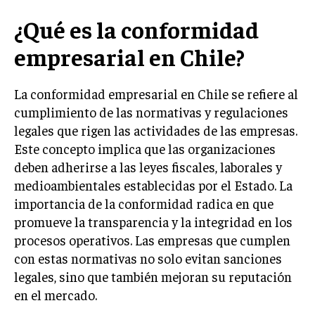
INVESTIGACIÓN DE MERCADO
¿Qué es la conformidad
ANÁLISIS DE COMPETENCIA
empresarial en Chile?
GESTIÓN DE CLIENTES
La conformidad empresarial en Chile se refiere al
EMPRENDIMIENTO
INNOVACIÓN EMPRESARIAL
cumplimiento de las normativas y regulaciones
legales que rigen las actividades de las empresas.
GESTIÓN DEL CAMBIO
Este concepto implica que las organizaciones
LIDERAZGO
deben adherirse a las leyes fiscales, laborales y
medioambientales establecidas por el Estado. La
HABILIDADES DIRECTIVAS
importancia de la conformidad radica en que
EMPRENDIMIENTO
promueve la transparencia y la integridad en los
procesos operativos. Las empresas que cumplen
PLANIFICACIÓN EMPRESARIAL
con estas normativas no solo evitan sanciones
FINANZAS
legales, sino que también mejoran su reputación
FINANZAS Y CONTABILIDAD
en el mercado.
GESTIÓN DE RECURSOS FINANCIEROS