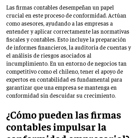
Las firmas contables desempeñan un papel
INVERSIONES Y MERCADOS FINANCIEROS
crucial en este proceso de conformidad. Actúan
como asesores, ayudando a las empresas a
CONTABILIDAD EMPRESARIAL
entender y aplicar correctamente las normativas
ECONOMÍA EMPRESARIAL
fiscales y contables. Esto incluye la preparación
de informes financieros, la auditoría de cuentas y
INTERNACIONAL
el análisis de riesgos asociados al
NEGOCIOS INTERNACIONALES
incumplimiento. En un entorno de negocios tan
COMERCIO INTERNACIONAL
competitivo como el chileno, tener el apoyo de
EXPANSIÓN GLOBAL
expertos en contabilidad es fundamental para
garantizar que una empresa se mantenga en
IMPORTACIÓN Y EXPORTACIÓN
conformidad sin descuidar su crecimiento.
ALIANZAS ESTRATÉGICAS
¿Cómo pueden las firmas
TECNOLOGIA
SOSTENIBILIDAD Y MEDIO AMBIENTE
contables impulsar la
GESTIÓN DE LA INNOVACIÓN TECNOLÓGICA