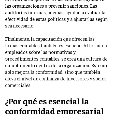
las organizaciones a prevenir sanciones. Las
MARKETING B2B
auditorías internas, además, ayudan a evaluar la
MARKETING B2C
efectividad de estas políticas y a ajustarlas según
sea necesario.
FRANQUICIAS
MARKETING DE INFLUENCERS
Finalmente, la capacitación que ofrecen las
firmas contables también es esencial. Al formar a
E-COMMERCE
empleados sobre las normativas y
E-COMMERCE Y COMERCIO ELECTRÓNICO
procedimientos contables, se crea una cultura de
ESTRATEGIAS DE PRICING Y GESTIÓN DE
cumplimiento dentro de la organización. Esto no
PRECIOS
solo mejora la conformidad, sino que también
GESTIÓN DE CRISIS EMPRESARIALES
eleva el nivel de confianza de inversores y socios
comerciales.
EMPRESAS Y STARTUPS TECNOLÓGICAS
GESTIÓN DE LA EXPERIENCIA DEL CLIENTE
¿Por qué es esencial la
conformidad empresarial
MÁS
PROYECTOS