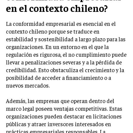
en el contexto chileno?
GESTIÓN DE PROYECTOS
GESTIÓN DE OPERACIONES Y CADENA DE
SUMINISTRO
La conformidad empresarial es esencial en el
contexto chileno porque se traduce en
LOGÍSTICA EMPRESARIAL
estabilidad y sostenibilidad a largo plazo para las
CALIDAD Y MEJORA CONTINUA
organizaciones. En un entorno en el que la
regulación es rigurosa, el no cumplimiento puede
TALENTOS
llevar a penalizaciones severas y a la pérdida de
RECURSOS HUMANOS Y GESTIÓN DEL
credibilidad. Esto obstaculiza el crecimiento y la
TALENTO
posibilidad de acceder a financiamiento o a
COMPENSACIÓN Y BENEFICIOS
nuevos mercados.
RECLUTAMIENTO Y SELECCIÓN
Además, las empresas que operan dentro del
DESARROLLO DE PERSONAL
marco legal poseen ventajas competitivas. Estas
GESTIÓN DEL DESEMPEÑO
organizaciones pueden destacar en licitaciones
públicas y atraer inversores interesados en
CULTURA Y CLIMA ORGANIZACIONAL
prácticas empresariales responsables. La