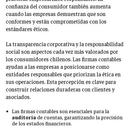
ÉTICA EMPRESARIAL Y RESPONSABILIDAD
confianza del consumidor también aumenta
SOCIAL
cuando las empresas demuestran que son
conformes y están comprometidas con los
BLOG
estándares éticos.
La transparencia corporativa y la responsabilidad
social son aspectos cada vez más valorados por
Acerca de
Últimas entradas
los consumidores chilenos. Las firmas contables
Ricardo Mendoza
ayudan a las empresas a posicionarse como
Soy Ricardo Mendoza, periodista de negocios e
entidades responsables que priorizan la ética en
innovación, con amplia trayectoria. Desde hace
sus operaciones. Esta percepción es clave para
más de diez años, colaboro en un reconocido
construir relaciones duraderas con clientes y
portal de noticias, abarcando desde noticias
asociados.
corporativas hasta tendencias innovadoras. Creo firmemente en
el periodismo como motor de cambio, manteniendo a la
sociedad actualizada y proactiva.
Las firmas contables son esenciales para la
auditoría
de cuentas, garantizando la precisión
Aparece en periódicos digitales y domina los buscadores,
de los estados financieros.
Infórmate aquí.