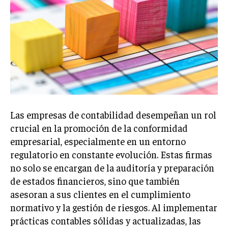
Welcome to Liberty Case
We have a curated list of the most noteworthy news from all
across the globe. With any subscription plan, you get access
to
exclusive articles
that let you stay ahead of the curve.
Your Profile
NEWS
LIFESTYLE
PUBLIC OPINION
Las empresas de contabilidad desempeñan un rol
crucial en la promoción de la conformidad
empresarial, especialmente en un entorno
regulatorio en constante evolución. Estas firmas
no solo se encargan de la auditoría y preparación
de estados financieros, sino que también
asesoran a sus clientes en el cumplimiento
normativo y la gestión de riesgos. Al implementar
prácticas contables sólidas y actualizadas, las