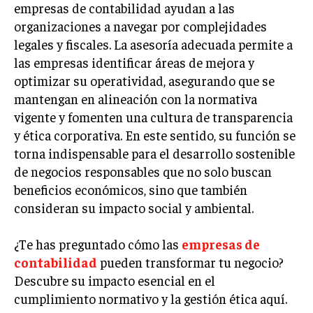
empresas de contabilidad ayudan a las
LIFESTYLE
organizaciones a navegar por complejidades
legales y fiscales. La asesoría adecuada permite a
MARKETING
ESTRATEGIAS DE MARKETING
las empresas identificar áreas de mejora y
optimizar su operatividad, asegurando que se
AGENCIAS DE MARKETING
mantengan en alineación con la normativa
AGENCIAS DE POSICIONAMIENTO WEB SEO
vigente y fomenten una cultura de transparencia
VENTA DE ENLACES
y ética corporativa. En este sentido, su función se
torna indispensable para el desarrollo sostenible
MARKETING DIGITAL
de negocios responsables que no solo buscan
PUBLICIDAD
beneficios económicos, sino que también
consideran su impacto social y ambiental.
VENTAS Y PERSUASIÓN
GESTIÓN DE PRODUCTOS
¿Te has preguntado cómo las
empresas de
contabilidad
pueden transformar tu negocio?
COMUNICACIÓN CORPORATIVA
Descubre su impacto esencial en el
GESTIÓN DE MARCA
cumplimiento normativo y la gestión ética aquí.