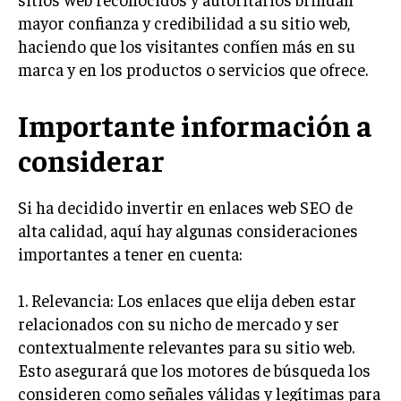
mayor confianza y credibilidad a su sitio web,
TRANSFORMACIÓN DIGITAL
haciendo que los visitantes confíen más en su
ANALÍTICA EMPRESARIAL Y BUSINESS
marca y en los productos o servicios que ofrece.
INTELLIGENCE
CIBERSEGURIDAD EMPRESARIAL
Importante información a
ESTRATEGIA
considerar
EMPRESAS FAMILIARES Y SUCESIÓN
GESTIÓN DEL RIESGO EMPRESARIAL
Si ha decidido invertir en enlaces web SEO de
alta calidad, aquí hay algunas consideraciones
NEGOCIACIÓN Y RESOLUCIÓN DE CONFLICTOS
importantes a tener en cuenta:
DERECHO EMPRESARIAL Y REGULACIONES
1. Relevancia: Los enlaces que elija deben estar
ÉXITO EMPRESARIAL Y CASOS DE ESTUDIO
relacionados con su nicho de mercado y ser
GOBIERNO CORPORATIVO
contextualmente relevantes para su sitio web.
Esto asegurará que los motores de búsqueda los
NEGOCIOS
consideren como señales válidas y legítimas para
ESTRATEGIAS DE NEGOCIOS