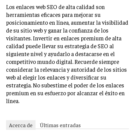
GESTIÓN DE PROYECTOS
Los enlaces web SEO de alta calidad son
herramientas eficaces para mejorar su
GESTIÓN DE OPERACIONES Y CADENA DE
posicionamiento en línea, aumentar la visibilidad
SUMINISTRO
de su sitio web y ganar la confianza de los
LOGÍSTICA EMPRESARIAL
visitantes. Invertir en enlaces premium de alta
CALIDAD Y MEJORA CONTINUA
calidad puede llevar su estrategia de SEO al
siguiente nivel y ayudarlo a destacarse en el
TALENTOS
competitivo mundo digital. Recuerde siempre
RECURSOS HUMANOS Y GESTIÓN DEL
considerar la relevancia y autoridad de los sitios
TALENTO
web al elegir los enlaces y diversificar su
COMPENSACIÓN Y BENEFICIOS
estrategia. No subestime el poder de los enlaces
premium en su esfuerzo por alcanzar el éxito en
RECLUTAMIENTO Y SELECCIÓN
línea.
DESARROLLO DE PERSONAL
GESTIÓN DEL DESEMPEÑO
Acerca de
Últimas entradas
CULTURA Y CLIMA ORGANIZACIONAL