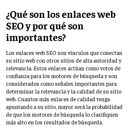
LIFESTYLE
¿Qué son los enlaces web
MARKETING
SEO y por qué son
ESTRATEGIAS DE MARKETING
importantes?
AGENCIAS DE MARKETING
AGENCIAS DE POSICIONAMIENTO WEB SEO
Los enlaces web SEO son vínculos que conectan
VENTA DE ENLACES
su sitio web con otros sitios de alta autoridad y
relevancia. Estos enlaces actúan como votos de
MARKETING DIGITAL
confianza para los motores de búsqueda y son
PUBLICIDAD
considerados como señales importantes para
VENTAS Y PERSUASIÓN
determinar la relevancia y la calidad de su sitio
web. Cuantos más enlaces de calidad tenga
GESTIÓN DE PRODUCTOS
apuntando a su sitio, mayor será la probabilidad
COMUNICACIÓN CORPORATIVA
de que los motores de búsqueda lo clasifiquen
más alto en los resultados de búsqueda.
GESTIÓN DE MARCA