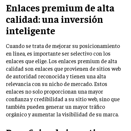
INVESTIGACIÓN DE MERCADO
Enlaces premium de alta
ANÁLISIS DE COMPETENCIA
calidad: una inversión
GESTIÓN DE CLIENTES
inteligente
EMPRENDIMIENTO
INNOVACIÓN EMPRESARIAL
Cuando se trata de mejorar su posicionamiento
en línea, es importante ser selectivo con los
GESTIÓN DEL CAMBIO
enlaces que elige. Los enlaces premium de alta
LIDERAZGO
calidad son enlaces que provienen de sitios web
de autoridad reconocida y tienen una alta
HABILIDADES DIRECTIVAS
relevancia con su nicho de mercado. Estos
EMPRENDIMIENTO
enlaces no solo proporcionan una mayor
confianza y credibilidad a su sitio web, sino que
PLANIFICACIÓN EMPRESARIAL
también pueden generar un mayor tráfico
orgánico y aumentar la visibilidad de su marca.
FINANZAS
FINANZAS Y CONTABILIDAD
GESTIÓN DE RECURSOS FINANCIEROS