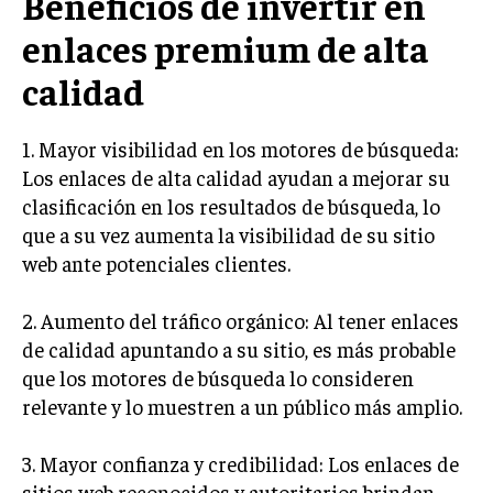
Beneficios de invertir en
enlaces premium de alta
INVERSIONES Y MERCADOS FINANCIEROS
calidad
CONTABILIDAD EMPRESARIAL
ECONOMÍA EMPRESARIAL
1. Mayor visibilidad en los motores de búsqueda:
Los enlaces de alta calidad ayudan a mejorar su
INTERNACIONAL
NEGOCIOS INTERNACIONALES
clasificación en los resultados de búsqueda, lo
que a su vez aumenta la visibilidad de su sitio
COMERCIO INTERNACIONAL
web ante potenciales clientes.
EXPANSIÓN GLOBAL
2. Aumento del tráfico orgánico: Al tener enlaces
IMPORTACIÓN Y EXPORTACIÓN
de calidad apuntando a su sitio, es más probable
ALIANZAS ESTRATÉGICAS
que los motores de búsqueda lo consideren
relevante y lo muestren a un público más amplio.
TECNOLOGIA
SOSTENIBILIDAD Y MEDIO AMBIENTE
3. Mayor confianza y credibilidad: Los enlaces de
GESTIÓN DE LA INNOVACIÓN TECNOLÓGICA
sitios web reconocidos y autoritarios brindan