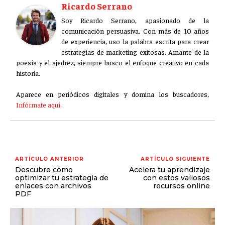
Ricardo Serrano
ÉTICA EMPRESARIAL Y RESPONSABILIDAD
SOCIAL
Soy Ricardo Serrano, apasionado de la
comunicación persuasiva. Con más de 10 años
BLOG
de experiencia, uso la palabra escrita para crear
estrategias de marketing exitosas. Amante de la
poesía y el ajedrez, siempre busco el enfoque creativo en cada
historia.
Acerca de
Últimas entradas
Aparece en periódicos digitales y domina los buscadores,
Infórmate aquí.
Ricardo Serrano
Soy Ricardo Serrano, apasionado de la
comunicación persuasiva. Con más de 10 años de
experiencia, uso la palabra escrita para crear
estrategias de marketing exitosas. Amante de la
ARTÍCULO ANTERIOR
ARTÍCULO SIGUIENTE
poesía y el ajedrez, siempre busco el enfoque creativo en cada
Descubre cómo
Acelera tu aprendizaje
historia.
optimizar tu estrategia de
con estos valiosos
enlaces con archivos
recursos online
PDF
Aparece en periódicos digitales y domina los buscadores,
Infórmate aquí.