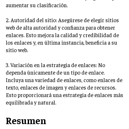
aumentar su clasificación.
MARKETING B2B
2. Autoridad del sitio: Asegúrese de elegir sitios
MARKETING B2C
web de alta autoridad y confianza para obtener
FRANQUICIAS
enlaces. Esto mejora la calidad y credibilidad de
MARKETING DE INFLUENCERS
los enlaces y, en última instancia, beneficia a su
sitio web.
E-COMMERCE
E-COMMERCE Y COMERCIO ELECTRÓNICO
3. Variación en la estrategia de enlaces: No
dependa únicamente de un tipo de enlace.
ESTRATEGIAS DE PRICING Y GESTIÓN DE
PRECIOS
Incluya una variedad de enlaces, como enlaces de
texto, enlaces de imagen y enlaces de recursos.
GESTIÓN DE CRISIS EMPRESARIALES
Esto proporcionará una estrategia de enlaces más
EMPRESAS Y STARTUPS TECNOLÓGICAS
equilibrada y natural.
GESTIÓN DE LA EXPERIENCIA DEL CLIENTE
Resumen
MÁS
PROYECTOS