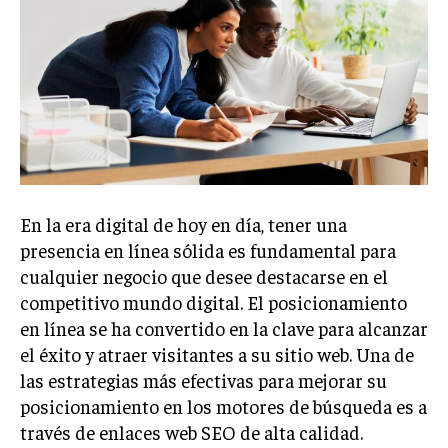
Welcome to Liberty Case
We have a curated list of the most noteworthy news from all
across the globe. With any subscription plan, you get access
to
exclusive articles
that let you stay ahead of the curve.
Your Profile
NEWS
LIFESTYLE
PUBLIC OPINION
En la era digital de hoy en día, tener una
presencia en línea sólida es fundamental para
cualquier negocio que desee destacarse en el
competitivo mundo digital. El posicionamiento
en línea se ha convertido en la clave para alcanzar
el éxito y atraer visitantes a su sitio web. Una de
las estrategias más efectivas para mejorar su
posicionamiento en los motores de búsqueda es a
través de enlaces web SEO de alta calidad.