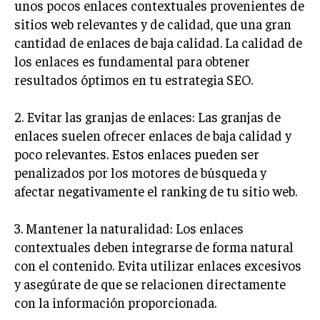
unos pocos enlaces contextuales provenientes de
ÉTICA EMPRESARIAL Y RESPONSABILIDAD
sitios web relevantes y de calidad, que una gran
SOCIAL
cantidad de enlaces de baja calidad. La calidad de
BLOG
los enlaces es fundamental para obtener
resultados óptimos en tu estrategia SEO.
2. Evitar las granjas de enlaces: Las granjas de
Acerca de
Últimas entradas
enlaces suelen ofrecer enlaces de baja calidad y
poco relevantes. Estos enlaces pueden ser
Ricardo Serrano
penalizados por los motores de búsqueda y
Soy Ricardo Serrano, apasionado de la
afectar negativamente el ranking de tu sitio web.
comunicación persuasiva. Con más de 10 años de
experiencia, uso la palabra escrita para crear
estrategias de marketing exitosas. Amante de la
3. Mantener la naturalidad: Los enlaces
poesía y el ajedrez, siempre busco el enfoque creativo en cada
contextuales deben integrarse de forma natural
historia.
con el contenido. Evita utilizar enlaces excesivos
Aparece en periódicos digitales y domina los buscadores,
y asegúrate de que se relacionen directamente
Infórmate aquí.
con la información proporcionada.