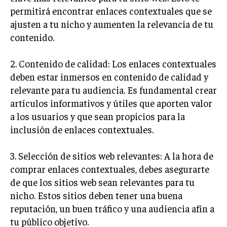
permitirá encontrar enlaces contextuales que se
MARKETING B2B
ajusten a tu nicho y aumenten la relevancia de tu
MARKETING B2C
contenido.
FRANQUICIAS
2. Contenido de calidad: Los enlaces contextuales
MARKETING DE INFLUENCERS
deben estar inmersos en contenido de calidad y
relevante para tu audiencia. Es fundamental crear
E-COMMERCE
artículos informativos y útiles que aporten valor
E-COMMERCE Y COMERCIO ELECTRÓNICO
a los usuarios y que sean propicios para la
ESTRATEGIAS DE PRICING Y GESTIÓN DE
inclusión de enlaces contextuales.
PRECIOS
3. Selección de sitios web relevantes: A la hora de
GESTIÓN DE CRISIS EMPRESARIALES
comprar enlaces contextuales, debes asegurarte
EMPRESAS Y STARTUPS TECNOLÓGICAS
de que los sitios web sean relevantes para tu
GESTIÓN DE LA EXPERIENCIA DEL CLIENTE
nicho. Estos sitios deben tener una buena
reputación, un buen tráfico y una audiencia afín a
MÁS
tu público objetivo.
PROYECTOS