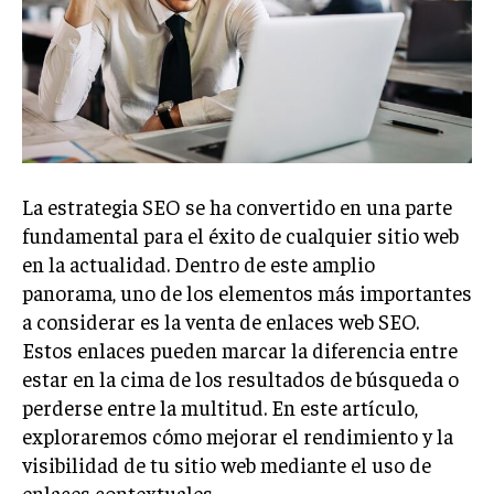
Welcome to Liberty Case
We have a curated list of the most noteworthy news from all
across the globe. With any subscription plan, you get access
to
exclusive articles
that let you stay ahead of the curve.
Your Profile
NEWS
LIFESTYLE
PUBLIC OPINION
La estrategia SEO se ha convertido en una parte
fundamental para el éxito de cualquier sitio web
en la actualidad. Dentro de este amplio
panorama, uno de los elementos más importantes
a considerar es la venta de enlaces web SEO.
Estos enlaces pueden marcar la diferencia entre
estar en la cima de los resultados de búsqueda o
perderse entre la multitud. En este artículo,
exploraremos cómo mejorar el rendimiento y la
visibilidad de tu sitio web mediante el uso de
enlaces contextuales.