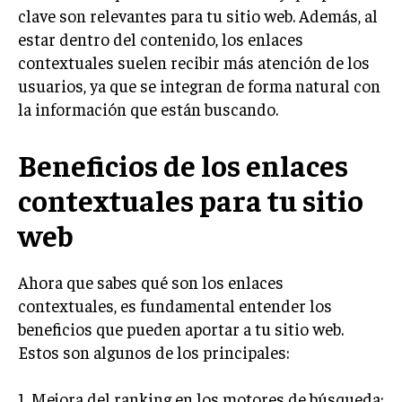
INVESTIGACIÓN DE MERCADO
clave son relevantes para tu sitio web. Además, al
estar dentro del contenido, los enlaces
ANÁLISIS DE COMPETENCIA
contextuales suelen recibir más atención de los
GESTIÓN DE CLIENTES
usuarios, ya que se integran de forma natural con
la información que están buscando.
EMPRENDIMIENTO
INNOVACIÓN EMPRESARIAL
Beneficios de los enlaces
GESTIÓN DEL CAMBIO
contextuales para tu sitio
LIDERAZGO
web
HABILIDADES DIRECTIVAS
EMPRENDIMIENTO
Ahora que sabes qué son los enlaces
contextuales, es fundamental entender los
PLANIFICACIÓN EMPRESARIAL
beneficios que pueden aportar a tu sitio web.
FINANZAS
Estos son algunos de los principales:
FINANZAS Y CONTABILIDAD
1. Mejora del ranking en los motores de búsqueda:
GESTIÓN DE RECURSOS FINANCIEROS