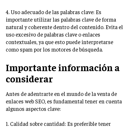
GESTIÓN DE PROYECTOS
4. Uso adecuado de las palabras clave: Es
GESTIÓN DE OPERACIONES Y CADENA DE
importante utilizar las palabras clave de forma
SUMINISTRO
natural y coherente dentro del contenido. Evita el
LOGÍSTICA EMPRESARIAL
uso excesivo de palabras clave o enlaces
contextuales, ya que esto puede interpretarse
CALIDAD Y MEJORA CONTINUA
como spam por los motores de búsqueda.
TALENTOS
RECURSOS HUMANOS Y GESTIÓN DEL
Importante información a
TALENTO
considerar
COMPENSACIÓN Y BENEFICIOS
RECLUTAMIENTO Y SELECCIÓN
Antes de adentrarte en el mundo de la venta de
DESARROLLO DE PERSONAL
enlaces web SEO, es fundamental tener en cuenta
algunos aspectos clave:
GESTIÓN DEL DESEMPEÑO
CULTURA Y CLIMA ORGANIZACIONAL
1. Calidad sobre cantidad: Es preferible tener