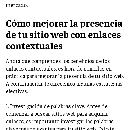
mercado.
TRANSFORMACIÓN DIGITAL
ANALÍTICA EMPRESARIAL Y BUSINESS
Cómo mejorar la presencia
INTELLIGENCE
de tu sitio web con enlaces
CIBERSEGURIDAD EMPRESARIAL
contextuales
ESTRATEGIA
EMPRESAS FAMILIARES Y SUCESIÓN
Ahora que comprendes los beneficios de los
GESTIÓN DEL RIESGO EMPRESARIAL
enlaces contextuales, es hora de ponerlos en
práctica para mejorar la presencia de tu sitio web.
NEGOCIACIÓN Y RESOLUCIÓN DE CONFLICTOS
A continuación, te ofrecemos algunas estrategias
DERECHO EMPRESARIAL Y REGULACIONES
efectivas:
ÉXITO EMPRESARIAL Y CASOS DE ESTUDIO
1. Investigación de palabras clave: Antes de
GOBIERNO CORPORATIVO
comenzar a buscar sitios web para adquirir
enlaces, es importante investigar las palabras
NEGOCIOS
clave más relevantes para tu sitio web. Esto te
ESTRATEGIAS DE NEGOCIOS