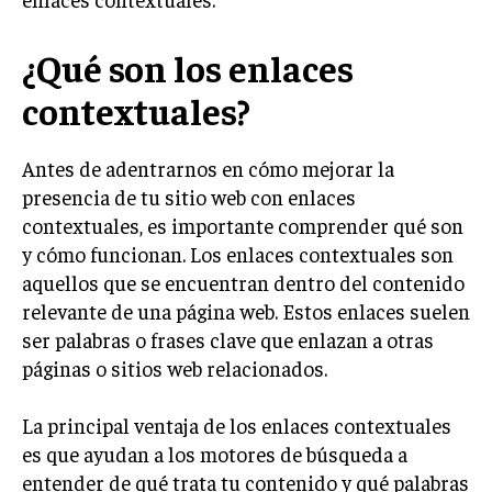
LIFESTYLE
¿Qué son los enlaces
MARKETING
ESTRATEGIAS DE MARKETING
contextuales?
AGENCIAS DE MARKETING
AGENCIAS DE POSICIONAMIENTO WEB SEO
Antes de adentrarnos en cómo mejorar la
presencia de tu sitio web con enlaces
VENTA DE ENLACES
contextuales, es importante comprender qué son
MARKETING DIGITAL
y cómo funcionan. Los enlaces contextuales son
aquellos que se encuentran dentro del contenido
PUBLICIDAD
relevante de una página web. Estos enlaces suelen
VENTAS Y PERSUASIÓN
ser palabras o frases clave que enlazan a otras
páginas o sitios web relacionados.
GESTIÓN DE PRODUCTOS
COMUNICACIÓN CORPORATIVA
La principal ventaja de los enlaces contextuales
es que ayudan a los motores de búsqueda a
GESTIÓN DE MARCA
entender de qué trata tu contenido y qué palabras