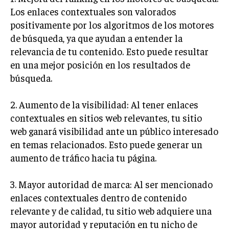
Los enlaces contextuales son valorados
INVERSIONES Y MERCADOS FINANCIEROS
positivamente por los algoritmos de los motores
de búsqueda, ya que ayudan a entender la
CONTABILIDAD EMPRESARIAL
relevancia de tu contenido. Esto puede resultar
ECONOMÍA EMPRESARIAL
en una mejor posición en los resultados de
búsqueda.
INTERNACIONAL
NEGOCIOS INTERNACIONALES
2. Aumento de la visibilidad: Al tener enlaces
COMERCIO INTERNACIONAL
contextuales en sitios web relevantes, tu sitio
EXPANSIÓN GLOBAL
web ganará visibilidad ante un público interesado
en temas relacionados. Esto puede generar un
IMPORTACIÓN Y EXPORTACIÓN
aumento de tráfico hacia tu página.
ALIANZAS ESTRATÉGICAS
3. Mayor autoridad de marca: Al ser mencionado
TECNOLOGIA
enlaces contextuales dentro de contenido
SOSTENIBILIDAD Y MEDIO AMBIENTE
relevante y de calidad, tu sitio web adquiere una
GESTIÓN DE LA INNOVACIÓN TECNOLÓGICA
mayor autoridad y reputación en tu nicho de