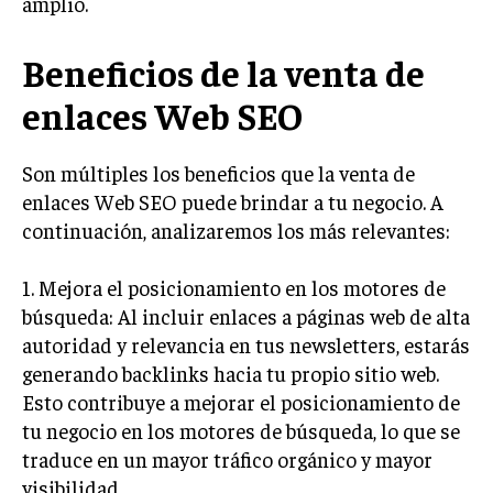
amplio.
INVESTIGACIÓN DE MERCADO
ANÁLISIS DE COMPETENCIA
Beneficios de la venta de
GESTIÓN DE CLIENTES
enlaces Web SEO
EMPRENDIMIENTO
INNOVACIÓN EMPRESARIAL
Son múltiples los beneficios que la venta de
enlaces Web SEO puede brindar a tu negocio. A
GESTIÓN DEL CAMBIO
continuación, analizaremos los más relevantes:
LIDERAZGO
1. Mejora el posicionamiento en los motores de
HABILIDADES DIRECTIVAS
búsqueda: Al incluir enlaces a páginas web de alta
EMPRENDIMIENTO
autoridad y relevancia en tus newsletters, estarás
generando backlinks hacia tu propio sitio web.
PLANIFICACIÓN EMPRESARIAL
Esto contribuye a mejorar el posicionamiento de
FINANZAS
tu negocio en los motores de búsqueda, lo que se
FINANZAS Y CONTABILIDAD
traduce en un mayor tráfico orgánico y mayor
visibilidad.
GESTIÓN DE RECURSOS FINANCIEROS