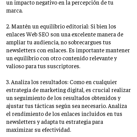
un impacto negativo en la percepción de tu
marca.
MARKETING B2B
MARKETING B2C
2. Mantén un equilibrio editorial: Si bien los
FRANQUICIAS
enlaces Web SEO son una excelente manera de
ampliar tu audiencia, no sobrecargues tus
MARKETING DE INFLUENCERS
newsletters con enlaces. Es importante mantener
un equilibrio con otro contenido relevante y
E-COMMERCE
E-COMMERCE Y COMERCIO ELECTRÓNICO
valioso para tus suscriptores.
ESTRATEGIAS DE PRICING Y GESTIÓN DE
3. Analiza los resultados: Como en cualquier
PRECIOS
estrategia de marketing digital, es crucial realizar
GESTIÓN DE CRISIS EMPRESARIALES
un seguimiento de los resultados obtenidos y
ajustar tus tácticas según sea necesario. Analiza
EMPRESAS Y STARTUPS TECNOLÓGICAS
el rendimiento de los enlaces incluidos en tus
GESTIÓN DE LA EXPERIENCIA DEL CLIENTE
newsletters y adapta tu estrategia para
maximizar su efectividad.
MÁS
PROYECTOS