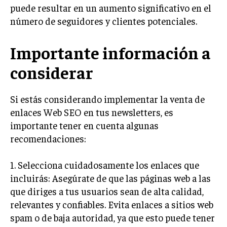
puede resultar en un aumento significativo en el
TRANSFORMACIÓN DIGITAL
número de seguidores y clientes potenciales.
ANALÍTICA EMPRESARIAL Y BUSINESS
INTELLIGENCE
Importante información a
CIBERSEGURIDAD EMPRESARIAL
considerar
ESTRATEGIA
EMPRESAS FAMILIARES Y SUCESIÓN
Si estás considerando implementar la venta de
enlaces Web SEO en tus newsletters, es
GESTIÓN DEL RIESGO EMPRESARIAL
importante tener en cuenta algunas
NEGOCIACIÓN Y RESOLUCIÓN DE CONFLICTOS
recomendaciones:
DERECHO EMPRESARIAL Y REGULACIONES
1. Selecciona cuidadosamente los enlaces que
ÉXITO EMPRESARIAL Y CASOS DE ESTUDIO
incluirás: Asegúrate de que las páginas web a las
GOBIERNO CORPORATIVO
que diriges a tus usuarios sean de alta calidad,
relevantes y confiables. Evita enlaces a sitios web
NEGOCIOS
spam o de baja autoridad, ya que esto puede tener
ESTRATEGIAS DE NEGOCIOS