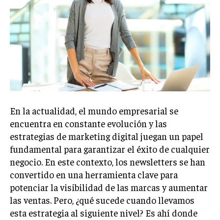
Welcome to Liberty Case
We have a curated list of the most noteworthy news from all
across the globe. With any subscription plan, you get access
to
exclusive articles
that let you stay ahead of the curve.
Your Profile
NEWS
LIFESTYLE
PUBLIC OPINION
En la actualidad, el mundo empresarial se
encuentra en constante evolución y las
estrategias de marketing digital juegan un papel
fundamental para garantizar el éxito de cualquier
negocio. En este contexto, los newsletters se han
convertido en una herramienta clave para
potenciar la visibilidad de las marcas y aumentar
las ventas. Pero, ¿qué sucede cuando llevamos
esta estrategia al siguiente nivel? Es ahí donde