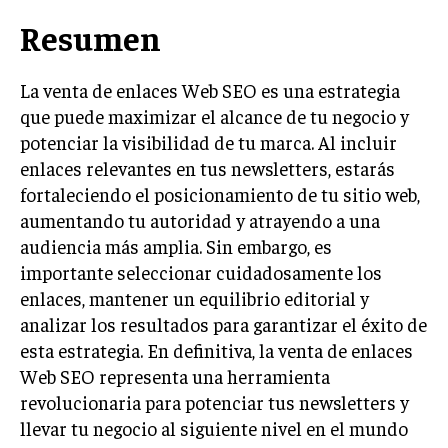
GESTIÓN DE PROYECTOS
Resumen
GESTIÓN DE OPERACIONES Y CADENA DE
SUMINISTRO
La venta de enlaces Web SEO es una estrategia
LOGÍSTICA EMPRESARIAL
que puede maximizar el alcance de tu negocio y
potenciar la visibilidad de tu marca. Al incluir
CALIDAD Y MEJORA CONTINUA
enlaces relevantes en tus newsletters, estarás
fortaleciendo el posicionamiento de tu sitio web,
TALENTOS
RECURSOS HUMANOS Y GESTIÓN DEL
aumentando tu autoridad y atrayendo a una
TALENTO
audiencia más amplia. Sin embargo, es
importante seleccionar cuidadosamente los
COMPENSACIÓN Y BENEFICIOS
enlaces, mantener un equilibrio editorial y
RECLUTAMIENTO Y SELECCIÓN
analizar los resultados para garantizar el éxito de
esta estrategia. En definitiva, la venta de enlaces
DESARROLLO DE PERSONAL
Web SEO representa una herramienta
GESTIÓN DEL DESEMPEÑO
revolucionaria para potenciar tus newsletters y
CULTURA Y CLIMA ORGANIZACIONAL
llevar tu negocio al siguiente nivel en el mundo