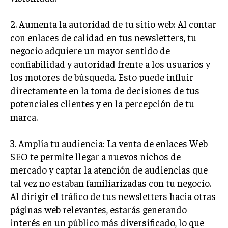
INVERSIONES Y MERCADOS FINANCIEROS
2. Aumenta la autoridad de tu sitio web: Al contar
con enlaces de calidad en tus newsletters, tu
CONTABILIDAD EMPRESARIAL
negocio adquiere un mayor sentido de
ECONOMÍA EMPRESARIAL
confiabilidad y autoridad frente a los usuarios y
los motores de búsqueda. Esto puede influir
INTERNACIONAL
directamente en la toma de decisiones de tus
NEGOCIOS INTERNACIONALES
potenciales clientes y en la percepción de tu
COMERCIO INTERNACIONAL
marca.
EXPANSIÓN GLOBAL
3. Amplía tu audiencia: La venta de enlaces Web
IMPORTACIÓN Y EXPORTACIÓN
SEO te permite llegar a nuevos nichos de
ALIANZAS ESTRATÉGICAS
mercado y captar la atención de audiencias que
tal vez no estaban familiarizadas con tu negocio.
TECNOLOGIA
Al dirigir el tráfico de tus newsletters hacia otras
SOSTENIBILIDAD Y MEDIO AMBIENTE
páginas web relevantes, estarás generando
GESTIÓN DE LA INNOVACIÓN TECNOLÓGICA
interés en un público más diversificado, lo que