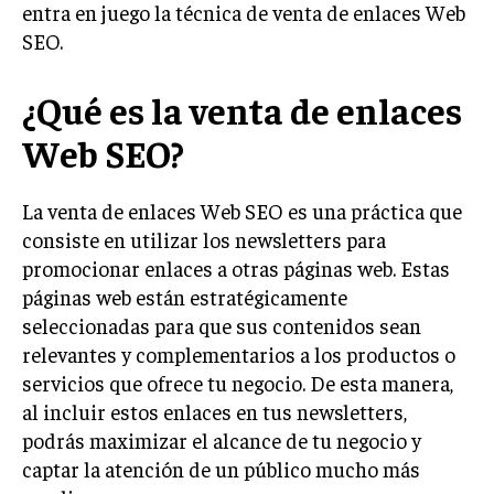
entra en juego la técnica de venta de enlaces Web
LIFESTYLE
SEO.
MARKETING
ESTRATEGIAS DE MARKETING
¿Qué es la venta de enlaces
AGENCIAS DE MARKETING
Web SEO?
AGENCIAS DE POSICIONAMIENTO WEB SEO
VENTA DE ENLACES
La venta de enlaces Web SEO es una práctica que
consiste en utilizar los newsletters para
MARKETING DIGITAL
promocionar enlaces a otras páginas web. Estas
PUBLICIDAD
páginas web están estratégicamente
seleccionadas para que sus contenidos sean
VENTAS Y PERSUASIÓN
relevantes y complementarios a los productos o
GESTIÓN DE PRODUCTOS
servicios que ofrece tu negocio. De esta manera,
al incluir estos enlaces en tus newsletters,
COMUNICACIÓN CORPORATIVA
podrás maximizar el alcance de tu negocio y
GESTIÓN DE MARCA
captar la atención de un público mucho más