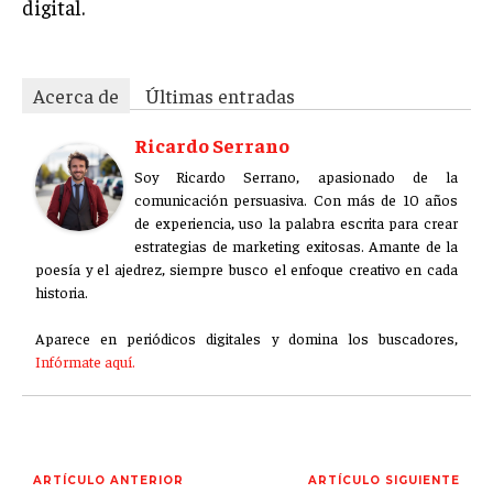
digital.
ÉTICA EMPRESARIAL Y RESPONSABILIDAD
SOCIAL
BLOG
Acerca de
Últimas entradas
Ricardo Serrano
Soy Ricardo Serrano, apasionado de la
Acerca de
Últimas entradas
comunicación persuasiva. Con más de 10 años
de experiencia, uso la palabra escrita para crear
Ricardo Serrano
estrategias de marketing exitosas. Amante de la
poesía y el ajedrez, siempre busco el enfoque creativo en cada
Soy Ricardo Serrano, apasionado de la
historia.
comunicación persuasiva. Con más de 10 años de
experiencia, uso la palabra escrita para crear
Aparece en periódicos digitales y domina los buscadores,
estrategias de marketing exitosas. Amante de la
Infórmate aquí.
poesía y el ajedrez, siempre busco el enfoque creativo en cada
historia.
Aparece en periódicos digitales y domina los buscadores,
Infórmate aquí.
ARTÍCULO ANTERIOR
ARTÍCULO SIGUIENTE