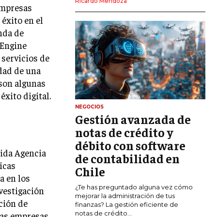
Ricardo Mendoza
 empresas
MARKETING DIGITAL
 éxito en el
PUBLICIDAD
nda de
 Engine
VENTAS Y PERSUASIÓN
 servicios de
GESTIÓN DE PRODUCTOS
dad de una
 son algunas
COMUNICACIÓN CORPORATIVA
éxito digital.
GESTIÓN DE MARCA
NEGOCIOS
Gestión avanzada de
INVESTIGACIÓN DE MERCADO
notas de crédito y
ANÁLISIS DE COMPETENCIA
débito con software
cida Agencia
de contabilidad en
GESTIÓN DE CLIENTES
icas
Chile
a en los
EMPRENDIMIENTO
¿Te has preguntado alguna vez cómo
vestigación
INNOVACIÓN EMPRESARIAL
mejorar la administración de tus
ción de
finanzas? La gestión eficiente de
GESTIÓN DEL CAMBIO
notas de crédito...
sas empresas