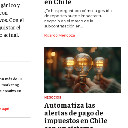
en Chile
rgánico y
CALIDAD Y MEJORA CONTINUA
¿Te has preguntado cómo la gestión
 con
de reportes puede impactar tu
vos. Con el
negocio en el marco de la
TALENTOS
subcontratación en...
uistar el
RECURSOS HUMANOS Y GESTIÓN DEL
 actual.
TALENTO
Ricardo Mendoza
COMPENSACIÓN Y BENEFICIOS
RECLUTAMIENTO Y SELECCIÓN
DESARROLLO DE PERSONAL
GESTIÓN DEL DESEMPEÑO
Con más de 10
de marketing
CULTURA Y CLIMA ORGANIZACIONAL
e creativo en
NEGOCIOS
ÉTICA EMPRESARIAL Y
Automatiza las
RESPONSABILIDAD SOCIAL
 aquí.
alertas de pago de
impuestos en Chile
BLOG
con un sistema