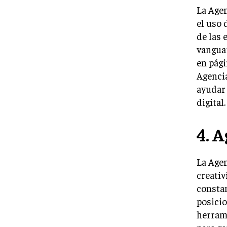
La Agen
el uso 
de las 
vanguar
en pági
Agencia
ayudar 
digital.
4. 
La Agen
creativ
consta
posicio
herrami