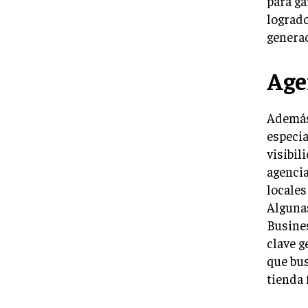
para ga
logrado
generac
Age
Además
especia
visibil
agencia
locales
Algunas
Busines
clave g
que bus
tienda f