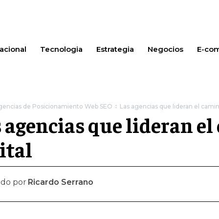
acional
Tecnologia
Estrategia
Negocios
E-co
gencias de Posicionamiento Web SEO
Las agencias que lideran el camino
 agencias que lideran el
ital
ado por
Ricardo Serrano