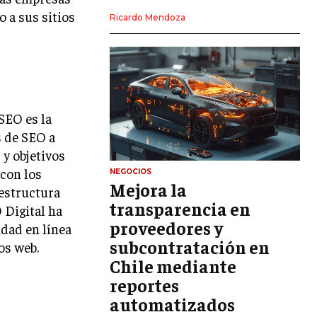
o a sus sitios
LIDERAZGO
Ricardo Mendoza
HABILIDADES DIRECTIVAS
EMPRENDIMIENTO
PLANIFICACIÓN EMPRESARIAL
SEO es la
FINANZAS
s de SEO a
FINANZAS Y CONTABILIDAD
 y objetivos
GESTIÓN DE RECURSOS FINANCIEROS
 con los
NEGOCIOS
Mejora la
 estructura
INVERSIONES Y MERCADOS FINANCIEROS
transparencia en
 Digital ha
proveedores y
CONTABILIDAD EMPRESARIAL
idad en línea
subcontratación en
ios web.
ECONOMÍA EMPRESARIAL
Chile mediante
reportes
INTERNACIONAL
NEGOCIOS INTERNACIONALES
automatizados