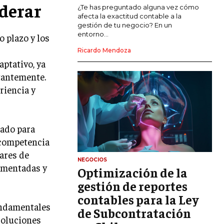
derar
MARKETING DE INFLUENCERS
¿Te has preguntado alguna vez cómo
afecta la exactitud contable a la
gestión de tu negocio? En un
E-COMMERCE
entorno...
o plazo y los
E-COMMERCE Y COMERCIO ELECTRÓNICO
Ricardo Mendoza
ESTRATEGIAS DE PRICING Y GESTIÓN DE
ptativo, ya
PRECIOS
tantemente.
GESTIÓN DE CRISIS EMPRESARIALES
riencia y
EMPRESAS Y STARTUPS TECNOLÓGICAS
GESTIÓN DE LA EXPERIENCIA DEL
zado para
CLIENTE
 competencia
ares de
MÁS
NEGOCIOS
lementadas y
PROYECTOS
Optimización de la
GESTIÓN DE PROYECTOS
gestión de reportes
GESTIÓN DE OPERACIONES Y CADENA
contables para la Ley
DE SUMINISTRO
undamentales
de Subcontratación
 soluciones
LOGÍSTICA EMPRESARIAL