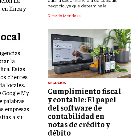
ación ha
para la salud financiera de cualquier
negocio, ya que determina la...
 en línea y
GESTIÓN DEL RIESGO EMPRESARIAL
Ricardo Mendoza
NEGOCIACIÓN Y RESOLUCIÓN DE
CONFLICTOS
local
DERECHO EMPRESARIAL Y
REGULACIONES
agencias
ÉXITO EMPRESARIAL Y CASOS DE
rar la
ESTUDIO
fica. Estas
GOBIERNO CORPORATIVO
los clientes
NEGOCIOS
a locales.
Cumplimiento fiscal
NEGOCIOS
de Google My
ESTRATEGIAS DE NEGOCIOS
y contable: El papel
e palabras
del software de
MARKETING B2B
las empresas
contabilidad en
sitas a su
MARKETING B2C
notas de crédito y
débito
FRANQUICIAS