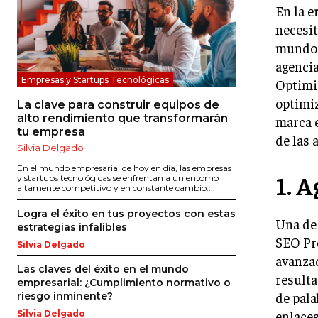
En la e
necesit
mundo 
agenci
Empresas y Startups Tecnológicas
Optimiz
optimiz
La clave para construir equipos de
alto rendimiento que transformarán
marca e
tu empresa
de las 
Silvia Delgado
En el mundo empresarial de hoy en día, las empresas
1. 
y startups tecnológicas se enfrentan a un entorno
altamente competitivo y en constante cambio....
Logra el éxito en tus proyectos con estas
Una de 
estrategias infalibles
SEO Pro
Silvia Delgado
avanzad
Las claves del éxito en el mundo
resulta
empresarial: ¿Cumplimiento normativo o
de pala
riesgo inminente?
enlace
Silvia Delgado