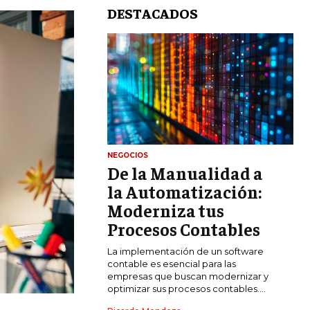
DESTACADOS
NEGOCIOS
De la Manualidad a
LIFESTYLE
la Automatización:
MARKETING
Moderniza tus
ESTRATEGIAS DE MARKETING
Procesos Contables
AGENCIAS DE MARKETING
La implementación de un software
AGENCIAS DE POSICIONAMIENTO WEB
contable es esencial para las
SEO
empresas que buscan modernizar y
optimizar sus procesos contables....
VENTA DE ENLACES