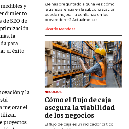
COMERCIO INTERNACIONAL
¿Te has preguntado alguna vez cómo
 medibles y
la transparencia en la subcontratación
 rendimiento
EXPANSIÓN GLOBAL
puede mejorar la confianza en los
as de SEO de
proveedores? Actualmente,...
IMPORTACIÓN Y EXPORTACIÓN
 optimización
Ricardo Mendoza
más, la
ALIANZAS ESTRATÉGICAS
ada para
ar el éxito
TECNOLOGIA
SOSTENIBILIDAD Y MEDIO AMBIENTE
GESTIÓN DE LA INNOVACIÓN
TECNOLÓGICA
TRANSFORMACIÓN DIGITAL
novación y la
NEGOCIOS
ANALÍTICA EMPRESARIAL Y BUSINESS
Cómo el flujo de caja
INTELLIGENCE
está
asegura la viabilidad
a mejorar el
CIBERSEGURIDAD EMPRESARIAL
de los negocios
tilizan
e proyectos
ESTRATEGIA
El flujo de caja es un indicador crítico
EMPRESAS FAMILIARES Y SUCESIÓN