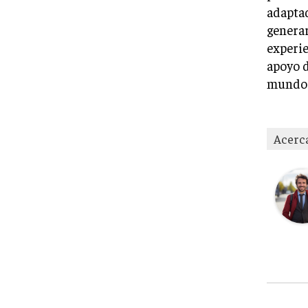
adaptad
generar
experie
apoyo d
mundo d
Acerc