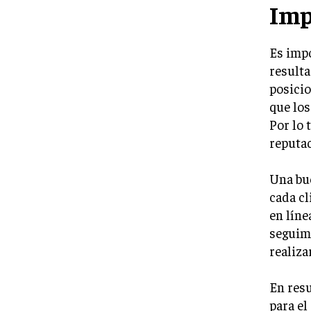
Imp
Es impo
resulta
posicio
que lo
Por lo 
reputac
Una bu
cada cl
en líne
seguimi
realiza
En res
para el