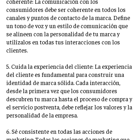
coherente: La comunicación con los
TRANSFORMACIÓN DIGITAL
consumidores debe ser coherente en todos los
canales y puntos de contacto de la marca. Define
ANALÍTICA EMPRESARIAL Y BUSINESS
un tono de voz y un estilo de comunicación que
INTELLIGENCE
se alineen con la personalidad de tu marca y
CIBERSEGURIDAD EMPRESARIAL
utilízalos en todas tus interacciones con los
clientes.
ESTRATEGIA
EMPRESAS FAMILIARES Y SUCESIÓN
5. Cuida la experiencia del cliente: La experiencia
GESTIÓN DEL RIESGO EMPRESARIAL
del cliente es fundamental para construir una
NEGOCIACIÓN Y RESOLUCIÓN DE CONFLICTOS
identidad de marca sólida. Cada interacción,
desde la primera vez que los consumidores
DERECHO EMPRESARIAL Y REGULACIONES
descubren tu marca hasta el proceso de compra y
ÉXITO EMPRESARIAL Y CASOS DE ESTUDIO
el servicio postventa, debe reflejar los valores y la
personalidad de la empresa.
GOBIERNO CORPORATIVO
6. Sé consistente en todas las acciones de
NEGOCIOS
ESTRATEGIAS DE NEGOCIOS
marketing: Todas las acciones de marketing que