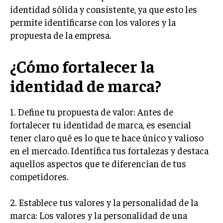
INVESTIGACIÓN DE MERCADO
identidad sólida y consistente, ya que esto les
permite identificarse con los valores y la
ANÁLISIS DE COMPETENCIA
propuesta de la empresa.
GESTIÓN DE CLIENTES
¿Cómo fortalecer la
EMPRENDIMIENTO
INNOVACIÓN EMPRESARIAL
identidad de marca?
GESTIÓN DEL CAMBIO
1. Define tu propuesta de valor: Antes de
LIDERAZGO
fortalecer tu identidad de marca, es esencial
HABILIDADES DIRECTIVAS
tener claro qué es lo que te hace único y valioso
en el mercado. Identifica tus fortalezas y destaca
EMPRENDIMIENTO
aquellos aspectos que te diferencian de tus
PLANIFICACIÓN EMPRESARIAL
competidores.
FINANZAS
2. Establece tus valores y la personalidad de la
FINANZAS Y CONTABILIDAD
marca: Los valores y la personalidad de una
GESTIÓN DE RECURSOS FINANCIEROS