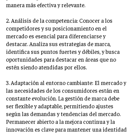
manera más efectiva y relevante.
GESTIÓN DE PROYECTOS
GESTIÓN DE OPERACIONES Y CADENA DE
2. Análisis de la competencia: Conocer a los
SUMINISTRO
competidores y su posicionamiento en el
LOGÍSTICA EMPRESARIAL
mercado es esencial para diferenciarse y
destacar. Analiza sus estrategias de marca,
CALIDAD Y MEJORA CONTINUA
identifica sus puntos fuertes y débiles, y busca
oportunidades para destacar en áreas que no
TALENTOS
RECURSOS HUMANOS Y GESTIÓN DEL
estén siendo atendidas por ellos.
TALENTO
COMPENSACIÓN Y BENEFICIOS
3. Adaptación al entorno cambiante: El mercado y
las necesidades de los consumidores están en
RECLUTAMIENTO Y SELECCIÓN
constante evolución. La gestión de marca debe
DESARROLLO DE PERSONAL
ser flexible y adaptable, permitiendo ajustes
según las demandas y tendencias del mercado.
GESTIÓN DEL DESEMPEÑO
Permanecer abierto a la mejora continua y la
CULTURA Y CLIMA ORGANIZACIONAL
innovación es clave para mantener una identidad