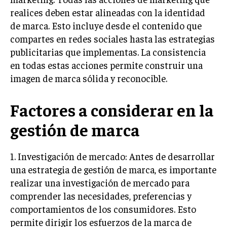
realices deben estar alineadas con la identidad
MARKETING B2B
de marca. Esto incluye desde el contenido que
MARKETING B2C
compartes en redes sociales hasta las estrategias
publicitarias que implementas. La consistencia
FRANQUICIAS
en todas estas acciones permite construir una
MARKETING DE INFLUENCERS
imagen de marca sólida y reconocible.
E-COMMERCE
Factores a considerar en la
E-COMMERCE Y COMERCIO ELECTRÓNICO
gestión de marca
ESTRATEGIAS DE PRICING Y GESTIÓN DE
PRECIOS
1. Investigación de mercado: Antes de desarrollar
GESTIÓN DE CRISIS EMPRESARIALES
una estrategia de gestión de marca, es importante
EMPRESAS Y STARTUPS TECNOLÓGICAS
realizar una investigación de mercado para
GESTIÓN DE LA EXPERIENCIA DEL CLIENTE
comprender las necesidades, preferencias y
comportamientos de los consumidores. Esto
MÁS
permite dirigir los esfuerzos de la marca de
PROYECTOS