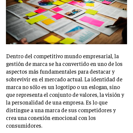
Welcome to Liberty Case
We have a curated list of the most noteworthy news from all
across the globe. With any subscription plan, you get access
to
exclusive articles
that let you stay ahead of the curve.
Your Profile
NEWS
LIFESTYLE
PUBLIC OPINION
Dentro del competitivo mundo empresarial, la
gestión de marca se ha convertido en uno de los
aspectos más fundamentales para destacar y
sobrevivir en el mercado actual. La identidad de
marca no sólo es un logotipo o un eslogan, sino
que representa el conjunto de valores, la visión y
la personalidad de una empresa. Es lo que
distingue a una marca de sus competidores y
crea una conexión emocional con los
consumidores.