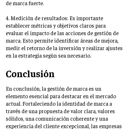
de marca fuerte.
ÉTICA EMPRESARIAL Y RESPONSABILIDAD
SOCIAL
4. Medición de resultados: Es importante
BLOG
establecer métricas y objetivos claros para
evaluar el impacto de las acciones de gestión de
marca. Esto permite identificar áreas de mejora,
medir el retorno de la inversión y realizar ajustes
Acerca de
Últimas entradas
en la estrategia según sea necesario.
Ricardo Serrano
Conclusión
Soy Ricardo Serrano, apasionado de la
comunicación persuasiva. Con más de 10 años de
experiencia, uso la palabra escrita para crear
En conclusión, la gestión de marca es un
estrategias de marketing exitosas. Amante de la
elemento esencial para destacar en el mercado
poesía y el ajedrez, siempre busco el enfoque creativo en cada
historia.
actual. Fortaleciendo la identidad de marca a
través de una propuesta de valor clara, valores
Aparece en periódicos digitales y domina los buscadores,
sólidos, una comunicación coherente y una
Infórmate aquí.
experiencia del cliente excepcional, las empresas