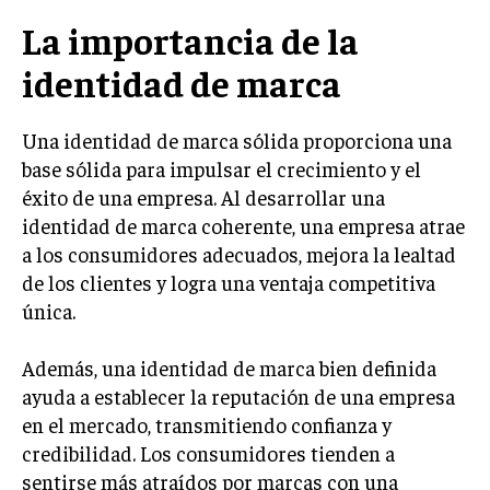
LIFESTYLE
La importancia de la
identidad de marca
MARKETING
ESTRATEGIAS DE MARKETING
AGENCIAS DE MARKETING
Una identidad de marca sólida proporciona una
AGENCIAS DE POSICIONAMIENTO WEB SEO
base sólida para impulsar el crecimiento y el
éxito de una empresa. Al desarrollar una
VENTA DE ENLACES
identidad de marca coherente, una empresa atrae
MARKETING DIGITAL
a los consumidores adecuados, mejora la lealtad
de los clientes y logra una ventaja competitiva
PUBLICIDAD
única.
VENTAS Y PERSUASIÓN
Además, una identidad de marca bien definida
GESTIÓN DE PRODUCTOS
ayuda a establecer la reputación de una empresa
COMUNICACIÓN CORPORATIVA
en el mercado, transmitiendo confianza y
credibilidad. Los consumidores tienden a
GESTIÓN DE MARCA
sentirse más atraídos por marcas con una