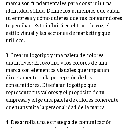
marca son fundamentales para construir una
identidad sólida. Define los principios que guían
INVERSIONES Y MERCADOS FINANCIEROS
tu empresa y cómo quieres que tus consumidores
CONTABILIDAD EMPRESARIAL
te perciban. Esto influirá en el tono de voz, el
ECONOMÍA EMPRESARIAL
estilo visual y las acciones de marketing que
utilices.
INTERNACIONAL
NEGOCIOS INTERNACIONALES
3. Crea un logotipo y una paleta de colores
COMERCIO INTERNACIONAL
distintivos: El logotipo y los colores de una
marca son elementos visuales que impactan
EXPANSIÓN GLOBAL
directamente en la percepción de los
IMPORTACIÓN Y EXPORTACIÓN
consumidores. Diseña un logotipo que
represente tus valores y el propósito de tu
ALIANZAS ESTRATÉGICAS
empresa, y elige una paleta de colores coherente
que transmita la personalidad de la marca.
TECNOLOGIA
SOSTENIBILIDAD Y MEDIO AMBIENTE
4. Desarrolla una estrategia de comunicación
GESTIÓN DE LA INNOVACIÓN TECNOLÓGICA