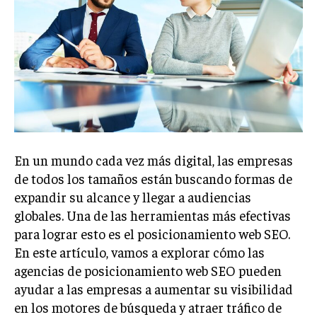
Welcome to Liberty Case
We have a curated list of the most noteworthy news from all
across the globe. With any subscription plan, you get access
to
exclusive articles
that let you stay ahead of the curve.
Your Profile
NEWS
LIFESTYLE
PUBLIC OPINION
En un mundo cada vez más digital, las empresas
de todos los tamaños están buscando formas de
expandir su alcance y llegar a audiencias
globales. Una de las herramientas más efectivas
para lograr esto es el posicionamiento web SEO.
En este artículo, vamos a explorar cómo las
agencias de posicionamiento web SEO pueden
ayudar a las empresas a aumentar su visibilidad
en los motores de búsqueda y atraer tráfico de