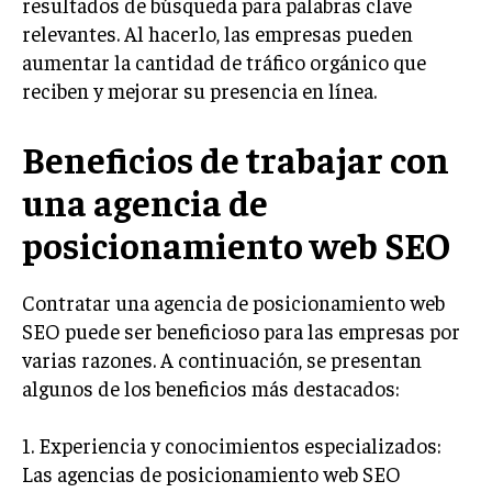
resultados de búsqueda para palabras clave
INVESTIGACIÓN DE MERCADO
relevantes. Al hacerlo, las empresas pueden
ANÁLISIS DE COMPETENCIA
aumentar la cantidad de tráfico orgánico que
reciben y mejorar su presencia en línea.
GESTIÓN DE CLIENTES
EMPRENDIMIENTO
Beneficios de trabajar con
INNOVACIÓN EMPRESARIAL
una agencia de
GESTIÓN DEL CAMBIO
posicionamiento web SEO
LIDERAZGO
HABILIDADES DIRECTIVAS
Contratar una agencia de posicionamiento web
SEO puede ser beneficioso para las empresas por
EMPRENDIMIENTO
varias razones. A continuación, se presentan
PLANIFICACIÓN EMPRESARIAL
algunos de los beneficios más destacados:
FINANZAS
1. Experiencia y conocimientos especializados:
FINANZAS Y CONTABILIDAD
Las agencias de posicionamiento web SEO
GESTIÓN DE RECURSOS FINANCIEROS