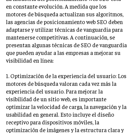
en constante evolución. A medida que los
MARKETING B2B
motores de búsqueda actualizan sus algoritmos,
MARKETING B2C
las agencias de posicionamiento web SEO deben
adaptarse y utilizar técnicas de vanguardia para
FRANQUICIAS
mantenerse competitivas. A continuación, se
MARKETING DE INFLUENCERS
presentan algunas técnicas de SEO de vanguardia
que pueden ayudar a las empresas a mejorar su
E-COMMERCE
visibilidad en línea:
E-COMMERCE Y COMERCIO ELECTRÓNICO
ESTRATEGIAS DE PRICING Y GESTIÓN DE
1. Optimización de la experiencia del usuario: Los
PRECIOS
motores de búsqueda valoran cada vez más la
experiencia del usuario. Para mejorar la
GESTIÓN DE CRISIS EMPRESARIALES
visibilidad de un sitio web, es importante
EMPRESAS Y STARTUPS TECNOLÓGICAS
optimizar la velocidad de carga, la navegación y la
GESTIÓN DE LA EXPERIENCIA DEL CLIENTE
usabilidad en general. Esto incluye el diseño
receptivo para dispositivos móviles, la
MÁS
optimización de imágenes y la estructura clara y
PROYECTOS