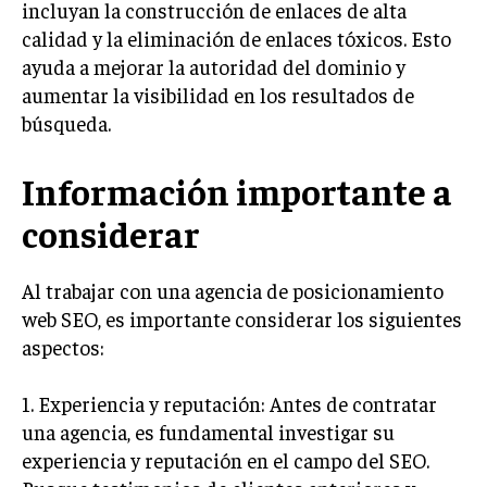
incluyan la construcción de enlaces de alta
ÉTICA EMPRESARIAL Y RESPONSABILIDAD
calidad y la eliminación de enlaces tóxicos. Esto
SOCIAL
ayuda a mejorar la autoridad del dominio y
BLOG
aumentar la visibilidad en los resultados de
búsqueda.
Información importante a
Acerca de
Últimas entradas
considerar
Ricardo Serrano
Soy Ricardo Serrano, apasionado de la
Al trabajar con una agencia de posicionamiento
comunicación persuasiva. Con más de 10 años de
web SEO, es importante considerar los siguientes
experiencia, uso la palabra escrita para crear
estrategias de marketing exitosas. Amante de la
aspectos:
poesía y el ajedrez, siempre busco el enfoque creativo en cada
historia.
1. Experiencia y reputación: Antes de contratar
Aparece en periódicos digitales y domina los buscadores,
una agencia, es fundamental investigar su
Infórmate aquí.
experiencia y reputación en el campo del SEO.