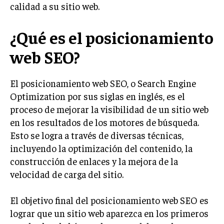
calidad a su sitio web.
LIFESTYLE
¿Qué es el posicionamiento
MARKETING
ESTRATEGIAS DE MARKETING
web SEO?
AGENCIAS DE MARKETING
AGENCIAS DE POSICIONAMIENTO WEB SEO
El posicionamiento web SEO, o Search Engine
VENTA DE ENLACES
Optimization por sus siglas en inglés, es el
proceso de mejorar la visibilidad de un sitio web
MARKETING DIGITAL
en los resultados de los motores de búsqueda.
PUBLICIDAD
Esto se logra a través de diversas técnicas,
incluyendo la optimización del contenido, la
VENTAS Y PERSUASIÓN
construcción de enlaces y la mejora de la
GESTIÓN DE PRODUCTOS
velocidad de carga del sitio.
COMUNICACIÓN CORPORATIVA
El objetivo final del posicionamiento web SEO es
GESTIÓN DE MARCA
lograr que un sitio web aparezca en los primeros