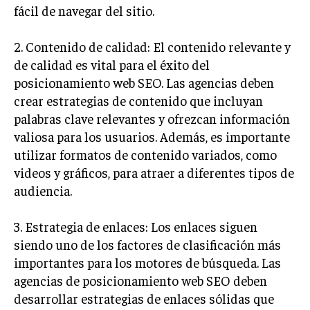
fácil de navegar del sitio.
GESTIÓN DE PROYECTOS
GESTIÓN DE OPERACIONES Y CADENA DE
2. Contenido de calidad: El contenido relevante y
SUMINISTRO
de calidad es vital para el éxito del
LOGÍSTICA EMPRESARIAL
posicionamiento web SEO. Las agencias deben
crear estrategias de contenido que incluyan
CALIDAD Y MEJORA CONTINUA
palabras clave relevantes y ofrezcan información
valiosa para los usuarios. Además, es importante
TALENTOS
RECURSOS HUMANOS Y GESTIÓN DEL
utilizar formatos de contenido variados, como
TALENTO
videos y gráficos, para atraer a diferentes tipos de
audiencia.
COMPENSACIÓN Y BENEFICIOS
RECLUTAMIENTO Y SELECCIÓN
3. Estrategia de enlaces: Los enlaces siguen
DESARROLLO DE PERSONAL
siendo uno de los factores de clasificación más
importantes para los motores de búsqueda. Las
GESTIÓN DEL DESEMPEÑO
agencias de posicionamiento web SEO deben
CULTURA Y CLIMA ORGANIZACIONAL
desarrollar estrategias de enlaces sólidas que