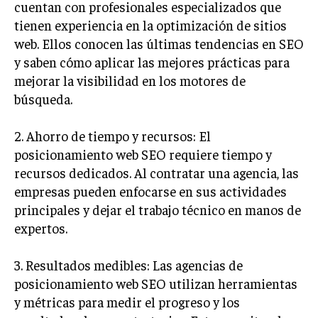
cuentan con profesionales especializados que
tienen experiencia en la optimización de sitios
INVERSIONES Y MERCADOS FINANCIEROS
web. Ellos conocen las últimas tendencias en SEO
CONTABILIDAD EMPRESARIAL
y saben cómo aplicar las mejores prácticas para
mejorar la visibilidad en los motores de
ECONOMÍA EMPRESARIAL
búsqueda.
INTERNACIONAL
NEGOCIOS INTERNACIONALES
2. Ahorro de tiempo y recursos: El
posicionamiento web SEO requiere tiempo y
COMERCIO INTERNACIONAL
recursos dedicados. Al contratar una agencia, las
EXPANSIÓN GLOBAL
empresas pueden enfocarse en sus actividades
IMPORTACIÓN Y EXPORTACIÓN
principales y dejar el trabajo técnico en manos de
expertos.
ALIANZAS ESTRATÉGICAS
3. Resultados medibles: Las agencias de
TECNOLOGIA
SOSTENIBILIDAD Y MEDIO AMBIENTE
posicionamiento web SEO utilizan herramientas
y métricas para medir el progreso y los
GESTIÓN DE LA INNOVACIÓN TECNOLÓGICA