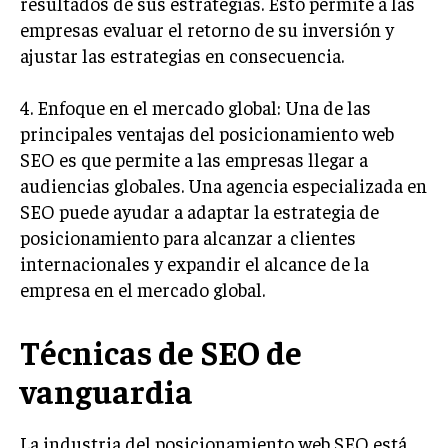
resultados de sus estrategias. Esto permite a las
TRANSFORMACIÓN DIGITAL
empresas evaluar el retorno de su inversión y
ajustar las estrategias en consecuencia.
ANALÍTICA EMPRESARIAL Y BUSINESS
INTELLIGENCE
4. Enfoque en el mercado global: Una de las
CIBERSEGURIDAD EMPRESARIAL
principales ventajas del posicionamiento web
SEO es que permite a las empresas llegar a
ESTRATEGIA
audiencias globales. Una agencia especializada en
EMPRESAS FAMILIARES Y SUCESIÓN
SEO puede ayudar a adaptar la estrategia de
GESTIÓN DEL RIESGO EMPRESARIAL
posicionamiento para alcanzar a clientes
NEGOCIACIÓN Y RESOLUCIÓN DE CONFLICTOS
internacionales y expandir el alcance de la
empresa en el mercado global.
DERECHO EMPRESARIAL Y REGULACIONES
ÉXITO EMPRESARIAL Y CASOS DE ESTUDIO
Técnicas de SEO de
GOBIERNO CORPORATIVO
vanguardia
NEGOCIOS
La industria del posicionamiento web SEO está
ESTRATEGIAS DE NEGOCIOS