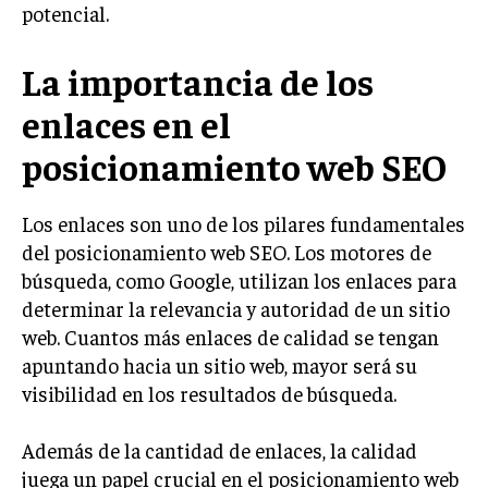
potencial.
LIFESTYLE
La importancia de los
MARKETING
ESTRATEGIAS DE MARKETING
enlaces en el
AGENCIAS DE MARKETING
AGENCIAS DE POSICIONAMIENTO WEB SEO
posicionamiento web SEO
VENTA DE ENLACES
Los enlaces son uno de los pilares fundamentales
MARKETING DIGITAL
del posicionamiento web SEO. Los motores de
búsqueda, como Google, utilizan los enlaces para
PUBLICIDAD
determinar la relevancia y autoridad de un sitio
VENTAS Y PERSUASIÓN
web. Cuantos más enlaces de calidad se tengan
apuntando hacia un sitio web, mayor será su
GESTIÓN DE PRODUCTOS
visibilidad en los resultados de búsqueda.
COMUNICACIÓN CORPORATIVA
Además de la cantidad de enlaces, la calidad
GESTIÓN DE MARCA
juega un papel crucial en el posicionamiento web