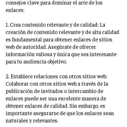
consejos clave para dominar el arte de los
MARKETING B2B
enlaces:
MARKETING B2C
1. Crea contenido relevante y de calidad: La
FRANQUICIAS
creación de contenido relevante y de alta calidad
es fundamental para obtener enlaces de sitios
MARKETING DE INFLUENCERS
web de autoridad. Asegúrate de ofrecer
información valiosa y única que sea interesante
E-COMMERCE
E-COMMERCE Y COMERCIO ELECTRÓNICO
para tu audiencia objetivo.
ESTRATEGIAS DE PRICING Y GESTIÓN DE
2. Establece relaciones con otros sitios web:
PRECIOS
Colaborar con otros sitios web a través de la
GESTIÓN DE CRISIS EMPRESARIALES
publicación de invitados o intercambio de
enlaces puede ser una excelente manera de
EMPRESAS Y STARTUPS TECNOLÓGICAS
obtener enlaces de calidad. Sin embargo, es
GESTIÓN DE LA EXPERIENCIA DEL CLIENTE
importante asegurarse de que los enlaces sean
naturales y relevantes.
MÁS
PROYECTOS