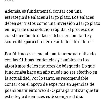
ÉTICA EMPRESARIAL Y RESPONSABILIDAD
SOCIAL
Además, es fundamental contar con una
estrategia de enlaces a largo plazo. Los enlaces
BLOG
deben ser vistos como una inversión a largo plazo
en lugar de una solución rápida. El proceso de
construcción de enlaces debe ser constante y
sostenible para obtener resultados duraderos.
Acerca de
Últimas entradas
Ricardo Serrano
Por último, es esencial mantenerse actualizado
Soy Ricardo Serrano, apasionado de la
con las últimas tendencias y cambios en los
comunicación persuasiva. Con más de 10 años de
algoritmos de los motores de búsqueda. Lo que
experiencia, uso la palabra escrita para crear
funcionaba hace un año puede no ser efectivo en
estrategias de marketing exitosas. Amante de la
la actualidad. Por lo tanto, es recomendable
poesía y el ajedrez, siempre busco el enfoque creativo en cada
historia.
contar con el apoyo de expertos en agencias de
posicionamiento web SEO para garantizar que tu
Aparece en periódicos digitales y domina los buscadores,
estrategia de enlaces esté siempre al día.
Infórmate aquí.