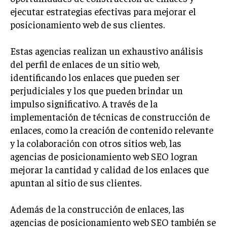
ejecutar estrategias efectivas para mejorar el
INVERSIONES Y MERCADOS FINANCIEROS
posicionamiento web de sus clientes.
CONTABILIDAD EMPRESARIAL
Estas agencias realizan un exhaustivo análisis
ECONOMÍA EMPRESARIAL
del perfil de enlaces de un sitio web,
identificando los enlaces que pueden ser
INTERNACIONAL
perjudiciales y los que pueden brindar un
NEGOCIOS INTERNACIONALES
impulso significativo. A través de la
COMERCIO INTERNACIONAL
implementación de técnicas de construcción de
EXPANSIÓN GLOBAL
enlaces, como la creación de contenido relevante
y la colaboración con otros sitios web, las
IMPORTACIÓN Y EXPORTACIÓN
agencias de posicionamiento web SEO logran
ALIANZAS ESTRATÉGICAS
mejorar la cantidad y calidad de los enlaces que
apuntan al sitio de sus clientes.
TECNOLOGIA
SOSTENIBILIDAD Y MEDIO AMBIENTE
Además de la construcción de enlaces, las
GESTIÓN DE LA INNOVACIÓN TECNOLÓGICA
agencias de posicionamiento web SEO también se