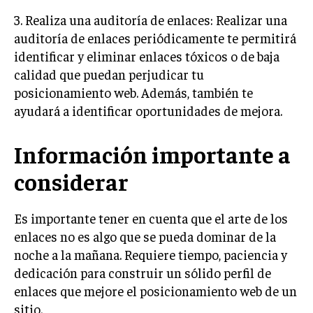
GESTIÓN DE PROYECTOS
3. Realiza una auditoría de enlaces: Realizar una
auditoría de enlaces periódicamente te permitirá
GESTIÓN DE OPERACIONES Y CADENA DE
SUMINISTRO
identificar y eliminar enlaces tóxicos o de baja
calidad que puedan perjudicar tu
LOGÍSTICA EMPRESARIAL
posicionamiento web. Además, también te
CALIDAD Y MEJORA CONTINUA
ayudará a identificar oportunidades de mejora.
TALENTOS
Información importante a
RECURSOS HUMANOS Y GESTIÓN DEL
TALENTO
considerar
COMPENSACIÓN Y BENEFICIOS
Es importante tener en cuenta que el arte de los
RECLUTAMIENTO Y SELECCIÓN
enlaces no es algo que se pueda dominar de la
DESARROLLO DE PERSONAL
noche a la mañana. Requiere tiempo, paciencia y
GESTIÓN DEL DESEMPEÑO
dedicación para construir un sólido perfil de
enlaces que mejore el posicionamiento web de un
CULTURA Y CLIMA ORGANIZACIONAL
sitio.