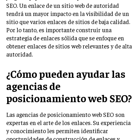
INVESTIGACIÓN DE MERCADO
SEO. Un enlace de un sitio web de autoridad
tendrá un mayor impacto en la visibilidad de un
ANÁLISIS DE COMPETENCIA
sitio que varios enlaces de sitios de baja calidad.
GESTIÓN DE CLIENTES
Por lo tanto, es importante construir una
estrategia de enlaces sólida que se enfoque en
EMPRENDIMIENTO
obtener enlaces de sitios web relevantes y de alta
INNOVACIÓN EMPRESARIAL
autoridad.
GESTIÓN DEL CAMBIO
¿Cómo pueden ayudar las
LIDERAZGO
agencias de
HABILIDADES DIRECTIVAS
EMPRENDIMIENTO
posicionamiento web SEO?
PLANIFICACIÓN EMPRESARIAL
Las agencias de posicionamiento web SEO son
FINANZAS
expertas en el arte de los enlaces. Su experiencia
FINANZAS Y CONTABILIDAD
y conocimiento les permiten identificar
oportunidades de construcción de enlaces y
GESTIÓN DE RECURSOS FINANCIEROS