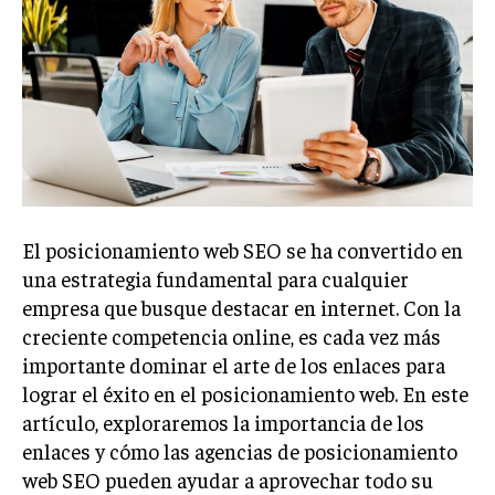
Welcome to Liberty Case
We have a curated list of the most noteworthy news from all
across the globe. With any subscription plan, you get access
to
exclusive articles
that let you stay ahead of the curve.
Your Profile
NEWS
LIFESTYLE
PUBLIC OPINION
El posicionamiento web SEO se ha convertido en
una estrategia fundamental para cualquier
empresa que busque destacar en internet. Con la
creciente competencia online, es cada vez más
importante dominar el arte de los enlaces para
lograr el éxito en el posicionamiento web. En este
artículo, exploraremos la importancia de los
enlaces y cómo las agencias de posicionamiento
web SEO pueden ayudar a aprovechar todo su