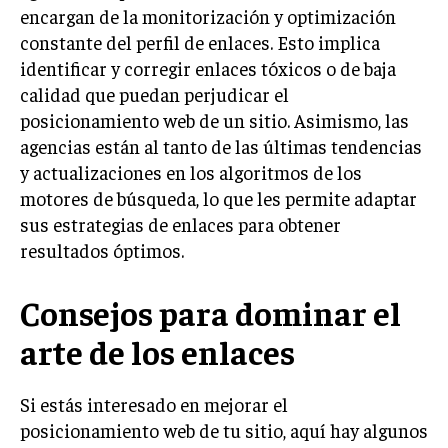
encargan de la monitorización y optimización
TRANSFORMACIÓN DIGITAL
constante del perfil de enlaces. Esto implica
ANALÍTICA EMPRESARIAL Y BUSINESS
identificar y corregir enlaces tóxicos o de baja
INTELLIGENCE
calidad que puedan perjudicar el
posicionamiento web de un sitio. Asimismo, las
CIBERSEGURIDAD EMPRESARIAL
agencias están al tanto de las últimas tendencias
ESTRATEGIA
y actualizaciones en los algoritmos de los
EMPRESAS FAMILIARES Y SUCESIÓN
motores de búsqueda, lo que les permite adaptar
sus estrategias de enlaces para obtener
GESTIÓN DEL RIESGO EMPRESARIAL
resultados óptimos.
NEGOCIACIÓN Y RESOLUCIÓN DE CONFLICTOS
DERECHO EMPRESARIAL Y REGULACIONES
Consejos para dominar el
ÉXITO EMPRESARIAL Y CASOS DE ESTUDIO
arte de los enlaces
GOBIERNO CORPORATIVO
Si estás interesado en mejorar el
NEGOCIOS
posicionamiento web de tu sitio, aquí hay algunos
ESTRATEGIAS DE NEGOCIOS