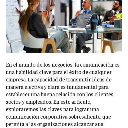
Welcome to Liberty Case
We have a curated list of the most noteworthy news from all
across the globe. With any subscription plan, you get access
to
exclusive articles
that let you stay ahead of the curve.
Your Profile
NEWS
LIFESTYLE
PUBLIC OPINION
En el mundo de los negocios, la comunicación es
una habilidad clave para el éxito de cualquier
empresa. La capacidad de transmitir ideas de
manera efectiva y clara es fundamental para
establecer una buena relación con los clientes,
socios y empleados. En este artículo,
exploraremos las claves para lograr una
comunicación corporativa sobresaliente, que
permita a las organizaciones alcanzar sus