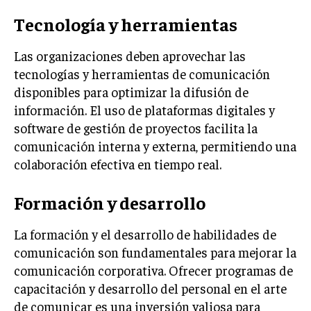
ÉTICA EMPRESARIAL Y RESPONSABILIDAD
Tecnología y herramientas
SOCIAL
Las organizaciones deben aprovechar las
BLOG
tecnologías y herramientas de comunicación
disponibles para optimizar la difusión de
información. El uso de plataformas digitales y
Acerca de
Últimas entradas
software de gestión de proyectos facilita la
comunicación interna y externa, permitiendo una
Ricardo Serrano
colaboración efectiva en tiempo real.
Soy Ricardo Serrano, apasionado de la
comunicación persuasiva. Con más de 10 años de
Formación y desarrollo
experiencia, uso la palabra escrita para crear
estrategias de marketing exitosas. Amante de la
poesía y el ajedrez, siempre busco el enfoque creativo en cada
La formación y el desarrollo de habilidades de
historia.
comunicación son fundamentales para mejorar la
comunicación corporativa. Ofrecer programas de
Aparece en periódicos digitales y domina los buscadores,
Infórmate aquí.
capacitación y desarrollo del personal en el arte
de comunicar es una inversión valiosa para