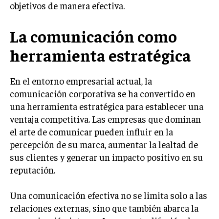
objetivos de manera efectiva.
LIFESTYLE
La comunicación como
MARKETING
ESTRATEGIAS DE MARKETING
herramienta estratégica
AGENCIAS DE MARKETING
AGENCIAS DE POSICIONAMIENTO WEB SEO
En el entorno empresarial actual, la
VENTA DE ENLACES
comunicación corporativa se ha convertido en
una herramienta estratégica para establecer una
MARKETING DIGITAL
ventaja competitiva. Las empresas que dominan
PUBLICIDAD
el arte de comunicar pueden influir en la
percepción de su marca, aumentar la lealtad de
VENTAS Y PERSUASIÓN
sus clientes y generar un impacto positivo en su
GESTIÓN DE PRODUCTOS
reputación.
COMUNICACIÓN CORPORATIVA
Una comunicación efectiva no se limita solo a las
GESTIÓN DE MARCA
relaciones externas, sino que también abarca la