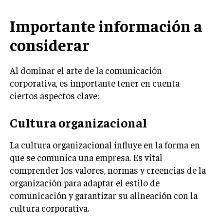
GESTIÓN DE PROYECTOS
Importante información a
GESTIÓN DE OPERACIONES Y CADENA DE
SUMINISTRO
considerar
LOGÍSTICA EMPRESARIAL
Al dominar el arte de la comunicación
CALIDAD Y MEJORA CONTINUA
corporativa, es importante tener en cuenta
ciertos aspectos clave:
TALENTOS
RECURSOS HUMANOS Y GESTIÓN DEL
TALENTO
Cultura organizacional
COMPENSACIÓN Y BENEFICIOS
La cultura organizacional influye en la forma en
RECLUTAMIENTO Y SELECCIÓN
que se comunica una empresa. Es vital
comprender los valores, normas y creencias de la
DESARROLLO DE PERSONAL
organización para adaptar el estilo de
GESTIÓN DEL DESEMPEÑO
comunicación y garantizar su alineación con la
CULTURA Y CLIMA ORGANIZACIONAL
cultura corporativa.