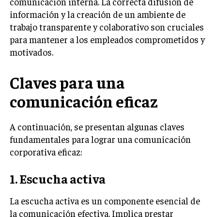
comunicación interna. La correcta difusión de
INVESTIGACIÓN DE MERCADO
información y la creación de un ambiente de
ANÁLISIS DE COMPETENCIA
trabajo transparente y colaborativo son cruciales
para mantener a los empleados comprometidos y
GESTIÓN DE CLIENTES
motivados.
EMPRENDIMIENTO
INNOVACIÓN EMPRESARIAL
Claves para una
GESTIÓN DEL CAMBIO
comunicación eficaz
LIDERAZGO
A continuación, se presentan algunas claves
HABILIDADES DIRECTIVAS
fundamentales para lograr una comunicación
EMPRENDIMIENTO
corporativa eficaz:
PLANIFICACIÓN EMPRESARIAL
1. Escucha activa
FINANZAS
FINANZAS Y CONTABILIDAD
La escucha activa es un componente esencial de
la comunicación efectiva. Implica prestar
GESTIÓN DE RECURSOS FINANCIEROS