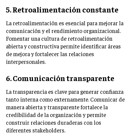
5. Retroalimentación constante
MARKETING B2B
MARKETING B2C
La retroalimentación es esencial para mejorar la
comunicación y el rendimiento organizacional.
FRANQUICIAS
Fomentar una cultura de retroalimentación
MARKETING DE INFLUENCERS
abierta y constructiva permite identificar áreas
de mejora y fortalecer las relaciones
E-COMMERCE
interpersonales.
E-COMMERCE Y COMERCIO ELECTRÓNICO
ESTRATEGIAS DE PRICING Y GESTIÓN DE
6. Comunicación transparente
PRECIOS
GESTIÓN DE CRISIS EMPRESARIALES
La transparencia es clave para generar confianza
tanto interna como externamente. Comunicar de
EMPRESAS Y STARTUPS TECNOLÓGICAS
manera abierta y transparente fortalece la
GESTIÓN DE LA EXPERIENCIA DEL CLIENTE
credibilidad de la organización y permite
construir relaciones duraderas con los
MÁS
diferentes stakeholders.
PROYECTOS