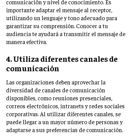
comunicación y nivel de conocimiento. Es
TRANSFORMACIÓN DIGITAL
importante adaptar el mensaje al receptor,
utilizando un lenguaje y tono adecuado para
ANALÍTICA EMPRESARIAL Y BUSINESS
INTELLIGENCE
garantizar su comprensión. Conocer a tu
audiencia te ayudará a transmitir el mensaje de
CIBERSEGURIDAD EMPRESARIAL
manera efectiva.
ESTRATEGIA
EMPRESAS FAMILIARES Y SUCESIÓN
4. Utiliza diferentes canales de
comunicación
GESTIÓN DEL RIESGO EMPRESARIAL
NEGOCIACIÓN Y RESOLUCIÓN DE CONFLICTOS
Las organizaciones deben aprovechar la
diversidad de canales de comunicación
DERECHO EMPRESARIAL Y REGULACIONES
disponibles, como reuniones presenciales,
ÉXITO EMPRESARIAL Y CASOS DE ESTUDIO
correos electrónicos, intranets y redes sociales
corporativas. Al utilizar diferentes canales, se
GOBIERNO CORPORATIVO
puede llegar a un mayor número de personas y
adaptarse a sus preferencias de comunicación.
NEGOCIOS
ESTRATEGIAS DE NEGOCIOS