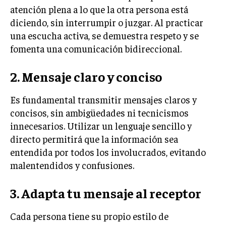
atención plena a lo que la otra persona está
INVERSIONES Y MERCADOS FINANCIEROS
diciendo, sin interrumpir o juzgar. Al practicar
una escucha activa, se demuestra respeto y se
CONTABILIDAD EMPRESARIAL
fomenta una comunicación bidireccional.
ECONOMÍA EMPRESARIAL
2. Mensaje claro y conciso
INTERNACIONAL
NEGOCIOS INTERNACIONALES
Es fundamental transmitir mensajes claros y
COMERCIO INTERNACIONAL
concisos, sin ambigüedades ni tecnicismos
innecesarios. Utilizar un lenguaje sencillo y
EXPANSIÓN GLOBAL
directo permitirá que la información sea
IMPORTACIÓN Y EXPORTACIÓN
entendida por todos los involucrados, evitando
malentendidos y confusiones.
ALIANZAS ESTRATÉGICAS
3. Adapta tu mensaje al receptor
TECNOLOGIA
SOSTENIBILIDAD Y MEDIO AMBIENTE
Cada persona tiene su propio estilo de
GESTIÓN DE LA INNOVACIÓN TECNOLÓGICA