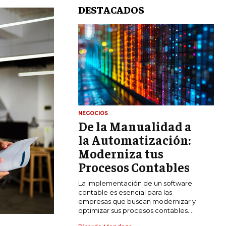
DESTACADOS
NEGOCIOS
De la Manualidad a
LIFESTYLE
la Automatización:
MARKETING
Moderniza tus
ESTRATEGIAS DE MARKETING
Procesos Contables
AGENCIAS DE MARKETING
La implementación de un software
AGENCIAS DE POSICIONAMIENTO WEB
contable es esencial para las
SEO
empresas que buscan modernizar y
optimizar sus procesos contables....
VENTA DE ENLACES