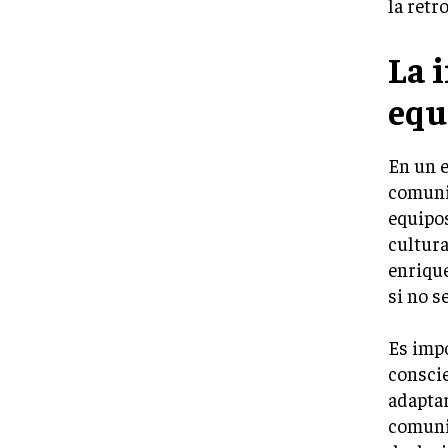
la retr
La 
equ
En un e
comunic
equipos
cultura
enriqu
si no 
Es imp
conscie
adaptar
comunic