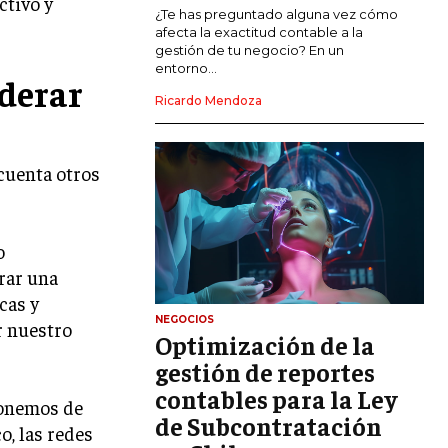
ctivo y
MARKETING DE INFLUENCERS
¿Te has preguntado alguna vez cómo
afecta la exactitud contable a la
gestión de tu negocio? En un
E-COMMERCE
entorno...
derar
E-COMMERCE Y COMERCIO ELECTRÓNICO
Ricardo Mendoza
ESTRATEGIAS DE PRICING Y GESTIÓN DE
PRECIOS
cuenta otros
GESTIÓN DE CRISIS EMPRESARIALES
EMPRESAS Y STARTUPS TECNOLÓGICAS
o
GESTIÓN DE LA EXPERIENCIA DEL
CLIENTE
grar una
cas y
MÁS
NEGOCIOS
r nuestro
PROYECTOS
Optimización de la
GESTIÓN DE PROYECTOS
gestión de reportes
GESTIÓN DE OPERACIONES Y CADENA
contables para la Ley
sponemos de
DE SUMINISTRO
de Subcontratación
o, las redes
LOGÍSTICA EMPRESARIAL