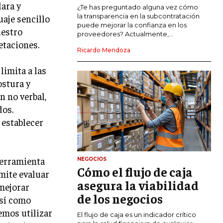
lara y
COMERCIO INTERNACIONAL
¿Te has preguntado alguna vez cómo
la transparencia en la subcontratación
aje sencillo
EXPANSIÓN GLOBAL
puede mejorar la confianza en los
uestro
proveedores? Actualmente,...
etaciones.
IMPORTACIÓN Y EXPORTACIÓN
Ricardo Mendoza
ALIANZAS ESTRATÉGICAS
limita a las
ostura y
TECNOLOGIA
n no verbal,
SOSTENIBILIDAD Y MEDIO AMBIENTE
dos.
GESTIÓN DE LA INNOVACIÓN
 establecer
TECNOLÓGICA
TRANSFORMACIÓN DIGITAL
herramienta
NEGOCIOS
ANALÍTICA EMPRESARIAL Y BUSINESS
Cómo el flujo de caja
INTELLIGENCE
mite evaluar
asegura la viabilidad
mejorar
CIBERSEGURIDAD EMPRESARIAL
de los negocios
así como
emos utilizar
ESTRATEGIA
El flujo de caja es un indicador crítico
EMPRESAS FAMILIARES Y SUCESIÓN