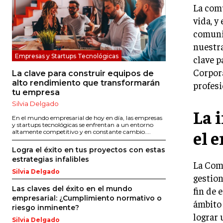
La com
vida, y
comunic
nuestra
Empresas y Startups Tecnológicas
clave 
Corpora
La clave para construir equipos de
alto rendimiento que transformarán
profesi
tu empresa
Silvia Delgado
La 
En el mundo empresarial de hoy en día, las empresas
y startups tecnológicas se enfrentan a un entorno
el 
altamente competitivo y en constante cambio....
Logra el éxito en tus proyectos con estas
estrategias infalibles
La Comu
Silvia Delgado
gestion
Las claves del éxito en el mundo
fin de 
empresarial: ¿Cumplimiento normativo o
ámbito 
riesgo inminente?
lograr 
Silvia Delgado