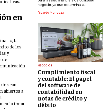
para la salud financiera de cualquier
nicativas.
negocio, ya que determina la...
GESTIÓN DEL RIESGO EMPRESARIAL
Ricardo Mendoza
ión en
NEGOCIACIÓN Y RESOLUCIÓN DE
CONFLICTOS
DERECHO EMPRESARIAL Y
REGULACIONES
nario, la
ÉXITO EMPRESARIAL Y CASOS DE
xito de los
ESTUDIO
ias y
e de
GOBIERNO CORPORATIVO
comunicación
NEGOCIOS
Cumplimiento fiscal
NEGOCIOS
ESTRATEGIAS DE NEGOCIOS
y contable: El papel
del software de
rio sean
MARKETING B2B
contabilidad en
n abiertos a
MARKETING B2C
notas de crédito y
a
ón en la toma
débito
FRANQUICIAS