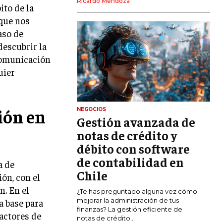
Ricardo Mendoza
to de la
MARKETING DIGITAL
 que nos
PUBLICIDAD
aso de
descubrir la
VENTAS Y PERSUASIÓN
Comunicación
GESTIÓN DE PRODUCTOS
uier
COMUNICACIÓN CORPORATIVA
GESTIÓN DE MARCA
ión en
NEGOCIOS
Gestión avanzada de
INVESTIGACIÓN DE MERCADO
notas de crédito y
ANÁLISIS DE COMPETENCIA
débito con software
de contabilidad en
GESTIÓN DE CLIENTES
a de
Chile
ón, con el
EMPRENDIMIENTO
n. En el
¿Te has preguntado alguna vez cómo
INNOVACIÓN EMPRESARIAL
mejorar la administración de tus
a base para
finanzas? La gestión eficiente de
actores de
GESTIÓN DEL CAMBIO
notas de crédito...