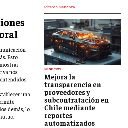
LIDERAZGO
Ricardo Mendoza
HABILIDADES DIRECTIVAS
ciones
EMPRENDIMIENTO
oral
PLANIFICACIÓN EMPRESARIAL
omunicación
FINANZAS
ás. Esto
FINANZAS Y CONTABILIDAD
emostrar
GESTIÓN DE RECURSOS FINANCIEROS
NEGOCIOS
tiva nos
Mejora la
lentendidos.
INVERSIONES Y MERCADOS FINANCIEROS
transparencia en
proveedores y
CONTABILIDAD EMPRESARIAL
stablecer una
subcontratación en
permite
ECONOMÍA EMPRESARIAL
Chile mediante
los demás, lo
reportes
INTERNACIONAL
mutuo.
NEGOCIOS INTERNACIONALES
automatizados