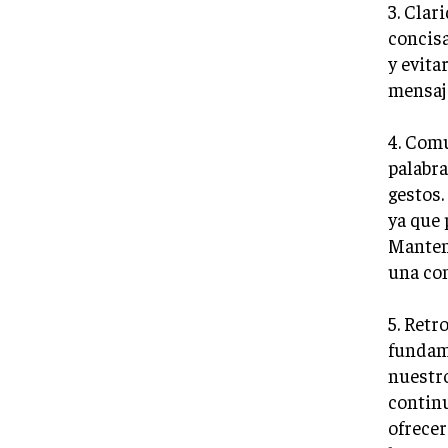
3. Clar
concisa
y evita
mensaje
4. Comu
palabra
gestos.
ya que 
Mantene
una co
5. Retr
fundame
nuestro
continu
ofrecer