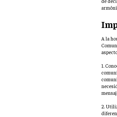
de deci
armóni
Imp
A la ho
Comuni
aspect
1. Cono
comunic
comunic
necesid
mensaj
2. Util
diferen