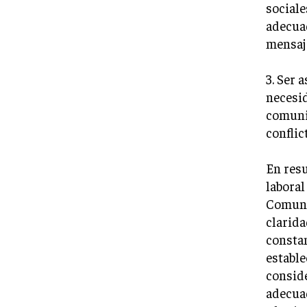
sociale
adecuad
mensaje
3. Ser 
necesid
comunic
conflic
En res
laboral
Comunic
clarida
constan
estable
conside
adecua