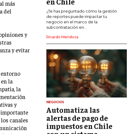
en Chile
nal más
a del
CALIDAD Y MEJORA CONTINUA
¿Te has preguntado cómo la gestión
de reportes puede impactar tu
negocio en el marco de la
TALENTOS
subcontratación en...
RECURSOS HUMANOS Y GESTIÓN DEL
 opiniones y
TALENTO
Ricardo Mendoza
stras
COMPENSACIÓN Y BENEFICIOS
anza y evitar
RECLUTAMIENTO Y SELECCIÓN
DESARROLLO DE PERSONAL
 entorno
 en la
GESTIÓN DEL DESEMPEÑO
patía, la
CULTURA Y CLIMA ORGANIZACIONAL
limentación
NEGOCIOS
tivas y
ÉTICA EMPRESARIAL Y
Automatiza las
RESPONSABILIDAD SOCIAL
s importante
alertas de pago de
 los canales
impuestos en Chile
BLOG
omunicación
con un sistema