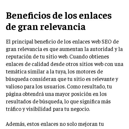
INVESTIGACIÓN DE MERCADO
Beneficios de los enlaces
ANÁLISIS DE COMPETENCIA
de gran relevancia
GESTIÓN DE CLIENTES
EMPRENDIMIENTO
El principal beneficio de los enlaces web SEO de
INNOVACIÓN EMPRESARIAL
gran relevancia es que aumentan la autoridad y la
GESTIÓN DEL CAMBIO
reputación de tu sitio web. Cuando obtienes
enlaces de calidad desde otros sitios web con una
LIDERAZGO
temática similar a la tuya, los motores de
HABILIDADES DIRECTIVAS
búsqueda consideran que tu sitio es relevante y
valioso para los usuarios. Como resultado, tu
EMPRENDIMIENTO
página obtendrá una mayor posición en los
PLANIFICACIÓN EMPRESARIAL
resultados de búsqueda, lo que significa más
tráfico y visibilidad para tu negocio.
FINANZAS
FINANZAS Y CONTABILIDAD
Además, estos enlaces no solo mejoran tu
GESTIÓN DE RECURSOS FINANCIEROS