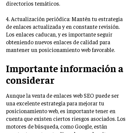
directorios temáticos.
GESTIÓN DE PROYECTOS
GESTIÓN DE OPERACIONES Y CADENA DE
4. Actualización periódica: Mantén tu estrategia
SUMINISTRO
de enlaces actualizada y en constante revisión.
LOGÍSTICA EMPRESARIAL
Los enlaces caducan, y es importante seguir
obteniendo nuevos enlaces de calidad para
CALIDAD Y MEJORA CONTINUA
mantener un posicionamiento web favorable.
TALENTOS
RECURSOS HUMANOS Y GESTIÓN DEL
Importante información a
TALENTO
considerar
COMPENSACIÓN Y BENEFICIOS
RECLUTAMIENTO Y SELECCIÓN
Aunque la venta de enlaces web SEO puede ser
una excelente estrategia para mejorar tu
DESARROLLO DE PERSONAL
posicionamiento web, es importante tener en
GESTIÓN DEL DESEMPEÑO
cuenta que existen ciertos riesgos asociados. Los
motores de búsqueda, como Google, están
CULTURA Y CLIMA ORGANIZACIONAL