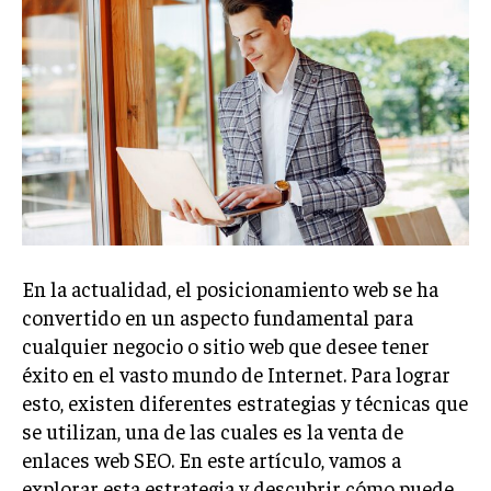
Welcome to Liberty Case
We have a curated list of the most noteworthy news from all
across the globe. With any subscription plan, you get access
to
exclusive articles
that let you stay ahead of the curve.
Your Profile
NEWS
LIFESTYLE
PUBLIC OPINION
En la actualidad, el posicionamiento web se ha
convertido en un aspecto fundamental para
cualquier negocio o sitio web que desee tener
éxito en el vasto mundo de Internet. Para lograr
esto, existen diferentes estrategias y técnicas que
se utilizan, una de las cuales es la venta de
enlaces web SEO. En este artículo, vamos a
explorar esta estrategia y descubrir cómo puede