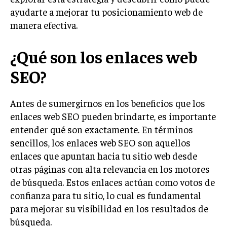
ayudarte a mejorar tu posicionamiento web de
LIFESTYLE
manera efectiva.
MARKETING
ESTRATEGIAS DE MARKETING
¿Qué son los enlaces web
AGENCIAS DE MARKETING
SEO?
AGENCIAS DE POSICIONAMIENTO WEB SEO
VENTA DE ENLACES
Antes de sumergirnos en los beneficios que los
MARKETING DIGITAL
enlaces web SEO pueden brindarte, es importante
entender qué son exactamente. En términos
PUBLICIDAD
sencillos, los enlaces web SEO son aquellos
VENTAS Y PERSUASIÓN
enlaces que apuntan hacia tu sitio web desde
otras páginas con alta relevancia en los motores
GESTIÓN DE PRODUCTOS
de búsqueda. Estos enlaces actúan como votos de
COMUNICACIÓN CORPORATIVA
confianza para tu sitio, lo cual es fundamental
para mejorar su visibilidad en los resultados de
GESTIÓN DE MARCA
búsqueda.