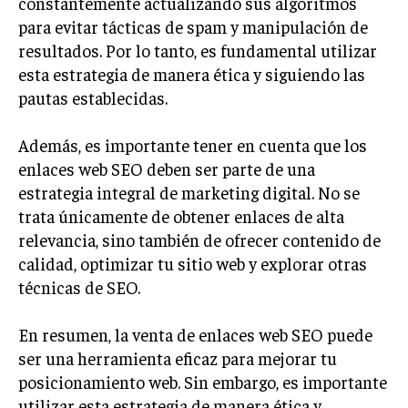
constantemente actualizando sus algoritmos
ÉTICA EMPRESARIAL Y RESPONSABILIDAD
para evitar tácticas de spam y manipulación de
SOCIAL
resultados. Por lo tanto, es fundamental utilizar
esta estrategia de manera ética y siguiendo las
BLOG
pautas establecidas.
Además, es importante tener en cuenta que los
Acerca de
Últimas entradas
enlaces web SEO deben ser parte de una
estrategia integral de marketing digital. No se
Ricardo Serrano
trata únicamente de obtener enlaces de alta
Soy Ricardo Serrano, apasionado de la
relevancia, sino también de ofrecer contenido de
comunicación persuasiva. Con más de 10 años de
calidad, optimizar tu sitio web y explorar otras
experiencia, uso la palabra escrita para crear
estrategias de marketing exitosas. Amante de la
técnicas de SEO.
poesía y el ajedrez, siempre busco el enfoque creativo en cada
historia.
En resumen, la venta de enlaces web SEO puede
Aparece en periódicos digitales y domina los buscadores,
ser una herramienta eficaz para mejorar tu
Infórmate aquí.
posicionamiento web. Sin embargo, es importante
utilizar esta estrategia de manera ética y