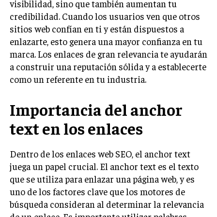
visibilidad, sino que también aumentan tu
credibilidad. Cuando los usuarios ven que otros
INVERSIONES Y MERCADOS FINANCIEROS
sitios web confían en ti y están dispuestos a
CONTABILIDAD EMPRESARIAL
enlazarte, esto genera una mayor confianza en tu
marca. Los enlaces de gran relevancia te ayudarán
ECONOMÍA EMPRESARIAL
a construir una reputación sólida y a establecerte
INTERNACIONAL
como un referente en tu industria.
NEGOCIOS INTERNACIONALES
COMERCIO INTERNACIONAL
Importancia del anchor
EXPANSIÓN GLOBAL
text en los enlaces
IMPORTACIÓN Y EXPORTACIÓN
Dentro de los enlaces web SEO, el anchor text
ALIANZAS ESTRATÉGICAS
juega un papel crucial. El anchor text es el texto
que se utiliza para enlazar una página web, y es
TECNOLOGIA
uno de los factores clave que los motores de
SOSTENIBILIDAD Y MEDIO AMBIENTE
búsqueda consideran al determinar la relevancia
GESTIÓN DE LA INNOVACIÓN TECNOLÓGICA
de un enlace. Es importante utilizar palabras