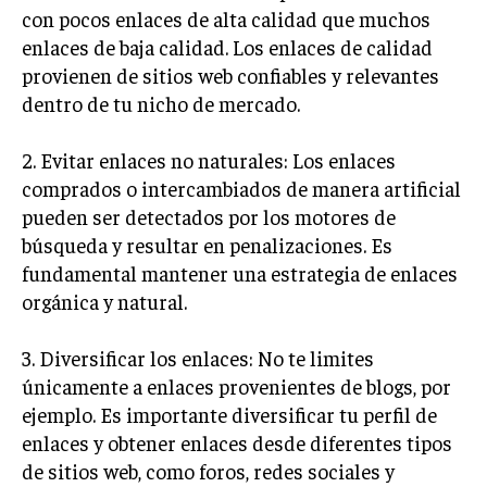
con pocos enlaces de alta calidad que muchos
MARKETING B2B
enlaces de baja calidad. Los enlaces de calidad
provienen de sitios web confiables y relevantes
MARKETING B2C
dentro de tu nicho de mercado.
FRANQUICIAS
MARKETING DE INFLUENCERS
2. Evitar enlaces no naturales: Los enlaces
comprados o intercambiados de manera artificial
E-COMMERCE
pueden ser detectados por los motores de
E-COMMERCE Y COMERCIO ELECTRÓNICO
búsqueda y resultar en penalizaciones. Es
ESTRATEGIAS DE PRICING Y GESTIÓN DE
fundamental mantener una estrategia de enlaces
PRECIOS
orgánica y natural.
GESTIÓN DE CRISIS EMPRESARIALES
3. Diversificar los enlaces: No te limites
EMPRESAS Y STARTUPS TECNOLÓGICAS
únicamente a enlaces provenientes de blogs, por
ejemplo. Es importante diversificar tu perfil de
GESTIÓN DE LA EXPERIENCIA DEL CLIENTE
enlaces y obtener enlaces desde diferentes tipos
MÁS
de sitios web, como foros, redes sociales y
PROYECTOS