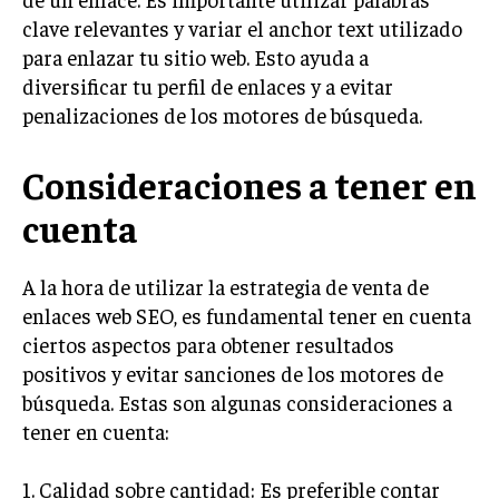
TRANSFORMACIÓN DIGITAL
clave relevantes y variar el anchor text utilizado
para enlazar tu sitio web. Esto ayuda a
ANALÍTICA EMPRESARIAL Y BUSINESS
diversificar tu perfil de enlaces y a evitar
INTELLIGENCE
penalizaciones de los motores de búsqueda.
CIBERSEGURIDAD EMPRESARIAL
Consideraciones a tener en
ESTRATEGIA
EMPRESAS FAMILIARES Y SUCESIÓN
cuenta
GESTIÓN DEL RIESGO EMPRESARIAL
A la hora de utilizar la estrategia de venta de
NEGOCIACIÓN Y RESOLUCIÓN DE CONFLICTOS
enlaces web SEO, es fundamental tener en cuenta
DERECHO EMPRESARIAL Y REGULACIONES
ciertos aspectos para obtener resultados
positivos y evitar sanciones de los motores de
ÉXITO EMPRESARIAL Y CASOS DE ESTUDIO
búsqueda. Estas son algunas consideraciones a
GOBIERNO CORPORATIVO
tener en cuenta:
NEGOCIOS
1. Calidad sobre cantidad: Es preferible contar
ESTRATEGIAS DE NEGOCIOS