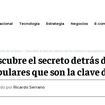
acional
Tecnologia
Estrategia
Negocios
E-co
enta de enlaces
Descubre el secreto detrás de los enlaces más populares 
cubre el secreto detrás 
ulares que son la clave d
ado por
Ricardo Serrano