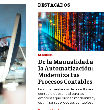
DESTACADOS
NEGOCIOS
De la Manualidad a
LIFESTYLE
la Automatización:
MARKETING
Moderniza tus
ESTRATEGIAS DE MARKETING
Procesos Contables
AGENCIAS DE MARKETING
La implementación de un software
AGENCIAS DE POSICIONAMIENTO WEB
contable es esencial para las
SEO
empresas que buscan modernizar y
optimizar sus procesos contables....
VENTA DE ENLACES