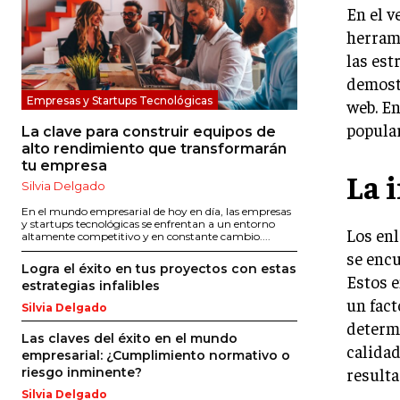
En el v
herrami
las est
demostr
Empresas y Startups Tecnológicas
web. En
popular
La clave para construir equipos de
alto rendimiento que transformarán
tu empresa
La 
Silvia Delgado
En el mundo empresarial de hoy en día, las empresas
y startups tecnológicas se enfrentan a un entorno
Los en
altamente competitivo y en constante cambio....
se encu
Logra el éxito en tus proyectos con estas
Estos e
estrategias infalibles
un fact
Silvia Delgado
determi
Las claves del éxito en el mundo
calidad
empresarial: ¿Cumplimiento normativo o
result
riesgo inminente?
Silvia Delgado