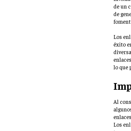
de un c
de gene
fomenta
Los enl
éxito e
diversa
enlaces
lo que 
Imp
Al cons
algunos
enlaces
Los enl