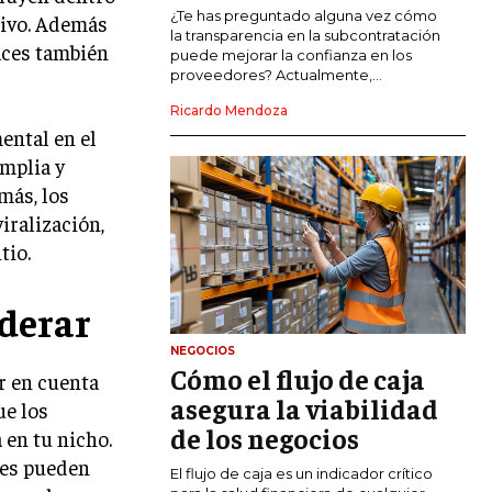
COMERCIO INTERNACIONAL
¿Te has preguntado alguna vez cómo
tivo. Además
la transparencia en la subcontratación
laces también
EXPANSIÓN GLOBAL
puede mejorar la confianza en los
proveedores? Actualmente,...
IMPORTACIÓN Y EXPORTACIÓN
Ricardo Mendoza
ental en el
ALIANZAS ESTRATÉGICAS
amplia y
TECNOLOGIA
más, los
SOSTENIBILIDAD Y MEDIO AMBIENTE
iralización,
tio.
GESTIÓN DE LA INNOVACIÓN
TECNOLÓGICA
derar
TRANSFORMACIÓN DIGITAL
NEGOCIOS
ANALÍTICA EMPRESARIAL Y BUSINESS
Cómo el flujo de caja
INTELLIGENCE
r en cuenta
asegura la viabilidad
ue los
CIBERSEGURIDAD EMPRESARIAL
de los negocios
 en tu nicho.
ntes pueden
ESTRATEGIA
El flujo de caja es un indicador crítico
EMPRESAS FAMILIARES Y SUCESIÓN