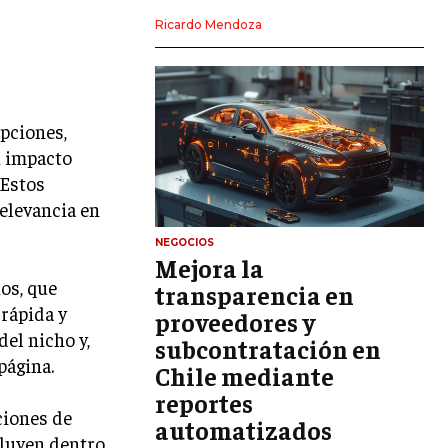
LIDERAZGO
Ricardo Mendoza
HABILIDADES DIRECTIVAS
EMPRENDIMIENTO
pciones,
PLANIFICACIÓN EMPRESARIAL
u impacto
 Estos
FINANZAS
FINANZAS Y CONTABILIDAD
relevancia en
GESTIÓN DE RECURSOS FINANCIEROS
NEGOCIOS
Mejora la
INVERSIONES Y MERCADOS FINANCIEROS
os, que
transparencia en
rápida y
proveedores y
CONTABILIDAD EMPRESARIAL
del nicho y,
subcontratación en
ECONOMÍA EMPRESARIAL
página.
Chile mediante
reportes
INTERNACIONAL
ciones de
NEGOCIOS INTERNACIONALES
automatizados
cluyen dentro