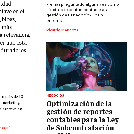
lidad
MARKETING DE INFLUENCERS
¿Te has preguntado alguna vez cómo
afecta la exactitud contable a la
clave en el
gestión de tu negocio? En un
 blogs,
E-COMMERCE
entorno...
E-COMMERCE Y COMERCIO ELECTRÓNICO
s más
Ricardo Mendoza
a relevancia,
ESTRATEGIAS DE PRICING Y GESTIÓN DE
PRECIOS
er que esta
 duraderos.
GESTIÓN DE CRISIS EMPRESARIALES
EMPRESAS Y STARTUPS TECNOLÓGICAS
GESTIÓN DE LA EXPERIENCIA DEL
CLIENTE
MÁS
Con más de 10
NEGOCIOS
PROYECTOS
Optimización de la
de marketing
GESTIÓN DE PROYECTOS
e creativo en
gestión de reportes
GESTIÓN DE OPERACIONES Y CADENA
contables para la Ley
DE SUMINISTRO
de Subcontratación
 aquí.
LOGÍSTICA EMPRESARIAL