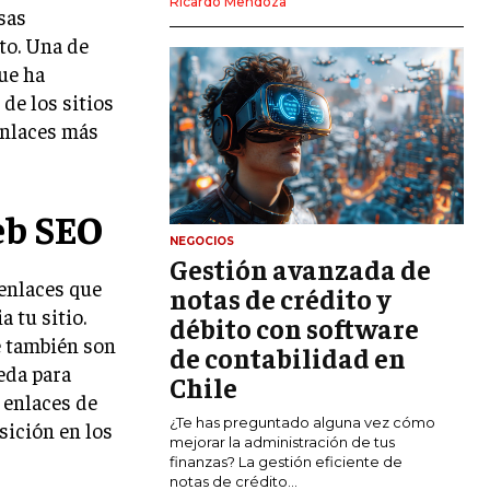
Ricardo Mendoza
sas
MARKETING DIGITAL
ito. Una de
PUBLICIDAD
que ha
 de los sitios
VENTAS Y PERSUASIÓN
enlaces más
GESTIÓN DE PRODUCTOS
COMUNICACIÓN CORPORATIVA
eb SEO
GESTIÓN DE MARCA
NEGOCIOS
Gestión avanzada de
INVESTIGACIÓN DE MERCADO
enlaces que
notas de crédito y
 tu sitio.
ANÁLISIS DE COMPETENCIA
débito con software
e también son
de contabilidad en
GESTIÓN DE CLIENTES
eda para
Chile
 enlaces de
EMPRENDIMIENTO
¿Te has preguntado alguna vez cómo
sición en los
INNOVACIÓN EMPRESARIAL
mejorar la administración de tus
finanzas? La gestión eficiente de
GESTIÓN DEL CAMBIO
notas de crédito...