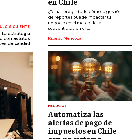
en Chile
CALIDAD Y MEJORA CONTINUA
¿Te has preguntado cómo la gestión
de reportes puede impactar tu
negocio en el marco de la
TALENTOS
ULO SIGUIENTE
subcontratación en...
RECURSOS HUMANOS Y GESTIÓN DEL
tu estrategia
TALENTO
o con astutos
Ricardo Mendoza
ces de calidad
COMPENSACIÓN Y BENEFICIOS
RECLUTAMIENTO Y SELECCIÓN
DESARROLLO DE PERSONAL
GESTIÓN DEL DESEMPEÑO
CULTURA Y CLIMA ORGANIZACIONAL
NEGOCIOS
ÉTICA EMPRESARIAL Y
Automatiza las
RESPONSABILIDAD SOCIAL
alertas de pago de
impuestos en Chile
BLOG
con un sistema