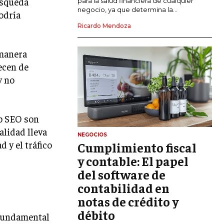
úsqueda
para la salud financiera de cualquier
negocio, ya que determina la...
odría
GESTIÓN DEL RIESGO EMPRESARIAL
Ricardo Mendoza
NEGOCIACIÓN Y RESOLUCIÓN DE
CONFLICTOS
 manera
ecen de
DERECHO EMPRESARIAL Y
REGULACIONES
y no
ÉXITO EMPRESARIAL Y CASOS DE
ESTUDIO
eb SEO son
GOBIERNO CORPORATIVO
alidad lleva
NEGOCIOS
d y el tráfico
Cumplimiento fiscal
NEGOCIOS
ESTRATEGIAS DE NEGOCIOS
y contable: El papel
del software de
MARKETING B2B
contabilidad en
MARKETING B2C
notas de crédito y
débito
FRANQUICIAS
 fundamental