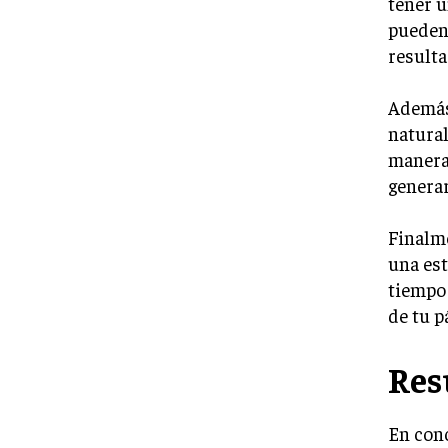
tener u
pueden 
resulta
Además
natural
manera
generar
Finalme
una est
tiempo 
de tu p
Re
En conc