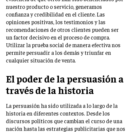
nuestro producto o servicio, generamos
TRANSFORMACIÓN DIGITAL
confianza y credibilidad en el cliente. Las
ANALÍTICA EMPRESARIAL Y BUSINESS
opiniones positivas, los testimonios y las
INTELLIGENCE
recomendaciones de otros clientes pueden ser
CIBERSEGURIDAD EMPRESARIAL
un factor decisivo en el proceso de compra.
Utilizar la prueba social de manera efectiva nos
ESTRATEGIA
permite persuadir a los demás y triunfar en
EMPRESAS FAMILIARES Y SUCESIÓN
cualquier situación de venta.
GESTIÓN DEL RIESGO EMPRESARIAL
El poder de la persuasión a
NEGOCIACIÓN Y RESOLUCIÓN DE CONFLICTOS
través de la historia
DERECHO EMPRESARIAL Y REGULACIONES
ÉXITO EMPRESARIAL Y CASOS DE ESTUDIO
La persuasión ha sido utilizada a lo largo de la
GOBIERNO CORPORATIVO
historia en diferentes contextos. Desde los
discursos políticos que cambian el curso de una
NEGOCIOS
nación hasta las estrategias publicitarias que nos
ESTRATEGIAS DE NEGOCIOS