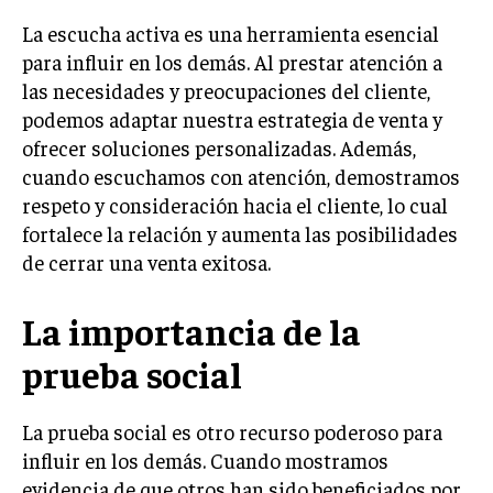
La escucha activa es una herramienta esencial
INVERSIONES Y MERCADOS FINANCIEROS
para influir en los demás. Al prestar atención a
CONTABILIDAD EMPRESARIAL
las necesidades y preocupaciones del cliente,
podemos adaptar nuestra estrategia de venta y
ECONOMÍA EMPRESARIAL
ofrecer soluciones personalizadas. Además,
cuando escuchamos con atención, demostramos
INTERNACIONAL
NEGOCIOS INTERNACIONALES
respeto y consideración hacia el cliente, lo cual
fortalece la relación y aumenta las posibilidades
COMERCIO INTERNACIONAL
de cerrar una venta exitosa.
EXPANSIÓN GLOBAL
La importancia de la
IMPORTACIÓN Y EXPORTACIÓN
prueba social
ALIANZAS ESTRATÉGICAS
TECNOLOGIA
La prueba social es otro recurso poderoso para
SOSTENIBILIDAD Y MEDIO AMBIENTE
influir en los demás. Cuando mostramos
GESTIÓN DE LA INNOVACIÓN TECNOLÓGICA
evidencia de que otros han sido beneficiados por