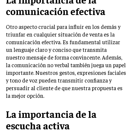
INVESTIGACIÓN DE MERCADO
comunicación efectiva
ANÁLISIS DE COMPETENCIA
GESTIÓN DE CLIENTES
Otro aspecto crucial para influir en los demás y
triunfar en cualquier situación de venta es la
EMPRENDIMIENTO
comunicación efectiva. Es fundamental utilizar
INNOVACIÓN EMPRESARIAL
un lenguaje claro y conciso que transmita
GESTIÓN DEL CAMBIO
nuestro mensaje de forma convincente. Además,
la comunicación no verbal también juega un papel
LIDERAZGO
importante. Nuestros gestos, expresiones faciales
HABILIDADES DIRECTIVAS
y tono de voz pueden transmitir confianza y
persuadir al cliente de que nuestra propuesta es
EMPRENDIMIENTO
la mejor opción.
PLANIFICACIÓN EMPRESARIAL
La importancia de la
FINANZAS
FINANZAS Y CONTABILIDAD
escucha activa
GESTIÓN DE RECURSOS FINANCIEROS