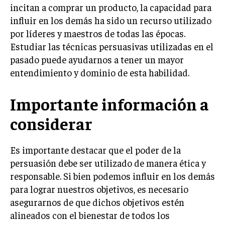
incitan a comprar un producto, la capacidad para
MARKETING B2B
influir en los demás ha sido un recurso utilizado
por líderes y maestros de todas las épocas.
MARKETING B2C
Estudiar las técnicas persuasivas utilizadas en el
FRANQUICIAS
pasado puede ayudarnos a tener un mayor
entendimiento y dominio de esta habilidad.
MARKETING DE INFLUENCERS
E-COMMERCE
Importante información a
E-COMMERCE Y COMERCIO ELECTRÓNICO
considerar
ESTRATEGIAS DE PRICING Y GESTIÓN DE
PRECIOS
Es importante destacar que el poder de la
GESTIÓN DE CRISIS EMPRESARIALES
persuasión debe ser utilizado de manera ética y
EMPRESAS Y STARTUPS TECNOLÓGICAS
responsable. Si bien podemos influir en los demás
para lograr nuestros objetivos, es necesario
GESTIÓN DE LA EXPERIENCIA DEL CLIENTE
asegurarnos de que dichos objetivos estén
alineados con el bienestar de todos los
MÁS
PROYECTOS