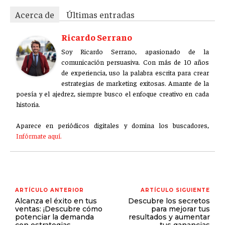
ÉTICA EMPRESARIAL Y RESPONSABILIDAD
Acerca de
Últimas entradas
SOCIAL
Ricardo Serrano
BLOG
Soy Ricardo Serrano, apasionado de la
comunicación persuasiva. Con más de 10 años
de experiencia, uso la palabra escrita para crear
estrategias de marketing exitosas. Amante de la
Acerca de
Últimas entradas
poesía y el ajedrez, siempre busco el enfoque creativo en cada
historia.
Ricardo Serrano
Aparece en periódicos digitales y domina los buscadores,
Soy Ricardo Serrano, apasionado de la
Infórmate aquí.
comunicación persuasiva. Con más de 10 años de
experiencia, uso la palabra escrita para crear
estrategias de marketing exitosas. Amante de la
poesía y el ajedrez, siempre busco el enfoque creativo en cada
historia.
ARTÍCULO ANTERIOR
ARTÍCULO SIGUIENTE
Aparece en periódicos digitales y domina los buscadores,
Alcanza el éxito en tus
Descubre los secretos
Infórmate aquí.
ventas: ¡Descubre cómo
para mejorar tus
potenciar la demanda
resultados y aumentar