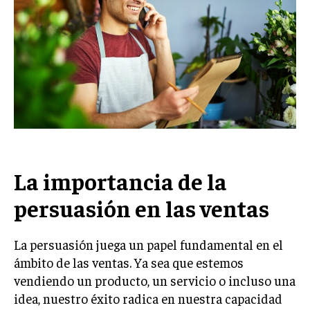
Welcome to Liberty Case
We have a curated list of the most noteworthy news from all
across the globe. With any subscription plan, you get access
to
exclusive articles
that let you stay ahead of the curve.
Your Profile
NEWS
LIFESTYLE
PUBLIC OPINION
La importancia de la
persuasión en las ventas
La persuasión juega un papel fundamental en el
ámbito de las ventas. Ya sea que estemos
vendiendo un producto, un servicio o incluso una
idea, nuestro éxito radica en nuestra capacidad