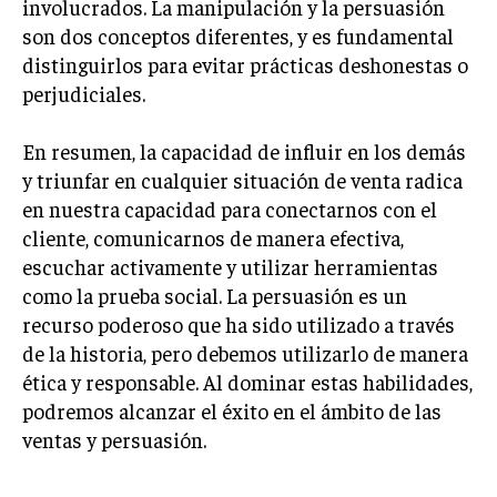
involucrados. La manipulación y la persuasión
GESTIÓN DE PROYECTOS
son dos conceptos diferentes, y es fundamental
distinguirlos para evitar prácticas deshonestas o
GESTIÓN DE OPERACIONES Y CADENA DE
SUMINISTRO
perjudiciales.
LOGÍSTICA EMPRESARIAL
En resumen, la capacidad de influir en los demás
CALIDAD Y MEJORA CONTINUA
y triunfar en cualquier situación de venta radica
en nuestra capacidad para conectarnos con el
TALENTOS
cliente, comunicarnos de manera efectiva,
RECURSOS HUMANOS Y GESTIÓN DEL
TALENTO
escuchar activamente y utilizar herramientas
como la prueba social. La persuasión es un
COMPENSACIÓN Y BENEFICIOS
recurso poderoso que ha sido utilizado a través
RECLUTAMIENTO Y SELECCIÓN
de la historia, pero debemos utilizarlo de manera
ética y responsable. Al dominar estas habilidades,
DESARROLLO DE PERSONAL
podremos alcanzar el éxito en el ámbito de las
GESTIÓN DEL DESEMPEÑO
ventas y persuasión.
CULTURA Y CLIMA ORGANIZACIONAL