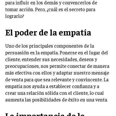
para influir en los demás y convencerlos de
LIFESTYLE
tomar acción. Pero, ¿cuál es el secreto para
lograrlo?
MARKETING
ESTRATEGIAS DE MARKETING
El poder de la empatía
AGENCIAS DE MARKETING
AGENCIAS DE POSICIONAMIENTO WEB SEO
Uno de los principales componentes de la
VENTA DE ENLACES
persuasión es la empatía. Ponerse en el lugar del
cliente, entender sus necesidades, deseos y
MARKETING DIGITAL
preocupaciones, nos permite conectar de manera
PUBLICIDAD
más efectiva con ellos y adaptar nuestro mensaje
de venta para que sea relevante y convincente. La
VENTAS Y PERSUASIÓN
empatía nos ayuda a establecer confianza y a
GESTIÓN DE PRODUCTOS
crear una relación sólida con el cliente, lo cual
COMUNICACIÓN CORPORATIVA
aumenta las posibilidades de éxito en una venta.
GESTIÓN DE MARCA
La importancia de la