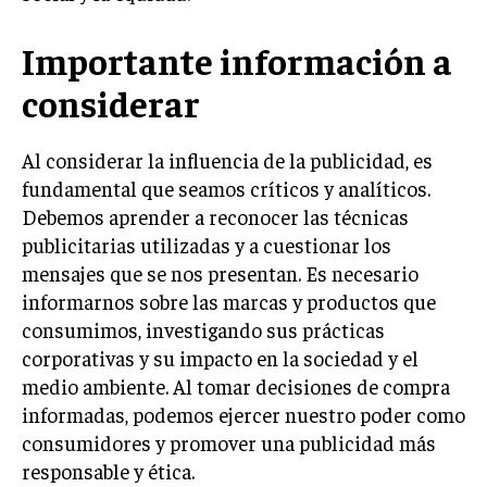
MARKETING B2B
Importante información a
MARKETING B2C
considerar
FRANQUICIAS
Al considerar la influencia de la publicidad, es
MARKETING DE INFLUENCERS
fundamental que seamos críticos y analíticos.
E-COMMERCE
Debemos aprender a reconocer las técnicas
E-COMMERCE Y COMERCIO ELECTRÓNICO
publicitarias utilizadas y a cuestionar los
mensajes que se nos presentan. Es necesario
ESTRATEGIAS DE PRICING Y GESTIÓN DE
PRECIOS
informarnos sobre las marcas y productos que
consumimos, investigando sus prácticas
GESTIÓN DE CRISIS EMPRESARIALES
corporativas y su impacto en la sociedad y el
EMPRESAS Y STARTUPS TECNOLÓGICAS
medio ambiente. Al tomar decisiones de compra
informadas, podemos ejercer nuestro poder como
GESTIÓN DE LA EXPERIENCIA DEL CLIENTE
consumidores y promover una publicidad más
MÁS
responsable y ética.
PROYECTOS