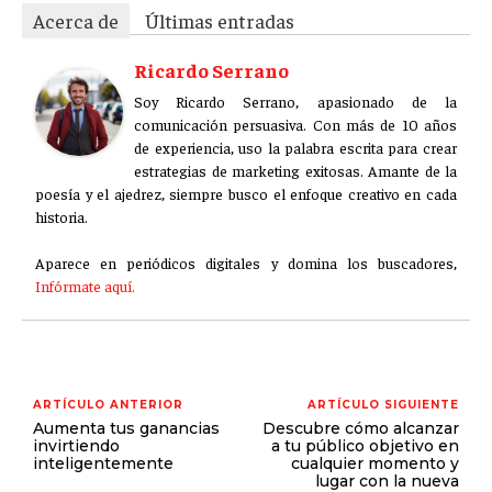
ÉTICA EMPRESARIAL Y RESPONSABILIDAD
Acerca de
Últimas entradas
SOCIAL
Ricardo Serrano
BLOG
Soy Ricardo Serrano, apasionado de la
comunicación persuasiva. Con más de 10 años
de experiencia, uso la palabra escrita para crear
estrategias de marketing exitosas. Amante de la
poesía y el ajedrez, siempre busco el enfoque creativo en cada
Acerca de
Últimas entradas
historia.
Ricardo Serrano
Aparece en periódicos digitales y domina los buscadores,
Soy Ricardo Serrano, apasionado de la
Infórmate aquí.
comunicación persuasiva. Con más de 10 años de
experiencia, uso la palabra escrita para crear
estrategias de marketing exitosas. Amante de la
poesía y el ajedrez, siempre busco el enfoque creativo en cada
historia.
ARTÍCULO ANTERIOR
ARTÍCULO SIGUIENTE
Aparece en periódicos digitales y domina los buscadores,
Aumenta tus ganancias
Descubre cómo alcanzar
invirtiendo
a tu público objetivo en
Infórmate aquí.
inteligentemente
cualquier momento y
lugar con la nueva