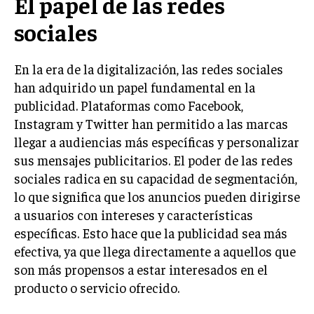
El papel de las redes
sociales
INVERSIONES Y MERCADOS FINANCIEROS
CONTABILIDAD EMPRESARIAL
En la era de la digitalización, las redes sociales
ECONOMÍA EMPRESARIAL
han adquirido un papel fundamental en la
publicidad. Plataformas como Facebook,
INTERNACIONAL
Instagram y Twitter han permitido a las marcas
NEGOCIOS INTERNACIONALES
llegar a audiencias más específicas y personalizar
COMERCIO INTERNACIONAL
sus mensajes publicitarios. El poder de las redes
sociales radica en su capacidad de segmentación,
EXPANSIÓN GLOBAL
lo que significa que los anuncios pueden dirigirse
IMPORTACIÓN Y EXPORTACIÓN
a usuarios con intereses y características
ALIANZAS ESTRATÉGICAS
específicas. Esto hace que la publicidad sea más
efectiva, ya que llega directamente a aquellos que
TECNOLOGIA
son más propensos a estar interesados en el
SOSTENIBILIDAD Y MEDIO AMBIENTE
producto o servicio ofrecido.
GESTIÓN DE LA INNOVACIÓN TECNOLÓGICA