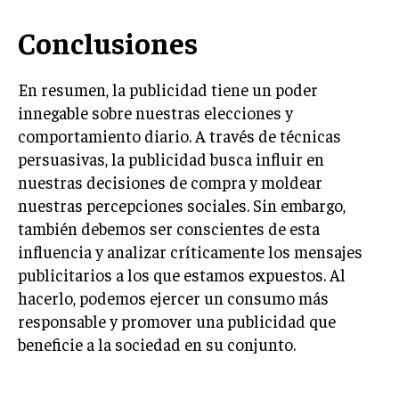
GESTIÓN DE PROYECTOS
Conclusiones
GESTIÓN DE OPERACIONES Y CADENA DE
SUMINISTRO
En resumen, la publicidad tiene un poder
LOGÍSTICA EMPRESARIAL
innegable sobre nuestras elecciones y
comportamiento diario. A través de técnicas
CALIDAD Y MEJORA CONTINUA
persuasivas, la publicidad busca influir en
TALENTOS
nuestras decisiones de compra y moldear
RECURSOS HUMANOS Y GESTIÓN DEL
nuestras percepciones sociales. Sin embargo,
TALENTO
también debemos ser conscientes de esta
COMPENSACIÓN Y BENEFICIOS
influencia y analizar críticamente los mensajes
publicitarios a los que estamos expuestos. Al
RECLUTAMIENTO Y SELECCIÓN
hacerlo, podemos ejercer un consumo más
DESARROLLO DE PERSONAL
responsable y promover una publicidad que
beneficie a la sociedad en su conjunto.
GESTIÓN DEL DESEMPEÑO
CULTURA Y CLIMA ORGANIZACIONAL