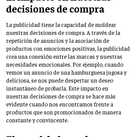
INVESTIGACIÓN DE MERCADO
decisiones de compra
ANÁLISIS DE COMPETENCIA
La publicidad tiene la capacidad de moldear
GESTIÓN DE CLIENTES
nuestras decisiones de compra. A través de la
repetición de anuncios y la asociación de
EMPRENDIMIENTO
INNOVACIÓN EMPRESARIAL
productos con emociones positivas, la publicidad
crea una conexión entre las marcas y nuestras
GESTIÓN DEL CAMBIO
necesidades emocionales. Por ejemplo, cuando
LIDERAZGO
vemos un anuncio de una hamburguesa jugosa y
deliciosa, se nos puede despertar un deseo
HABILIDADES DIRECTIVAS
instantáneo de probarla. Este impacto en
EMPRENDIMIENTO
nuestras decisiones de compra se hace más
evidente cuando nos encontramos frente a
PLANIFICACIÓN EMPRESARIAL
productos que son promocionados de manera
FINANZAS
constante y convincente.
FINANZAS Y CONTABILIDAD
GESTIÓN DE RECURSOS FINANCIEROS