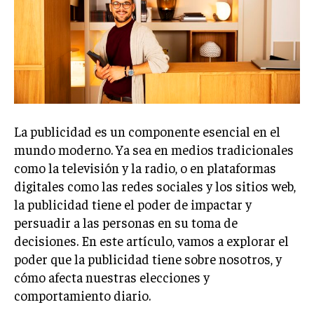
Welcome to Liberty Case
We have a curated list of the most noteworthy news from all
across the globe. With any subscription plan, you get access
to
exclusive articles
that let you stay ahead of the curve.
Your Profile
NEWS
LIFESTYLE
PUBLIC OPINION
La publicidad es un componente esencial en el
mundo moderno. Ya sea en medios tradicionales
como la televisión y la radio, o en plataformas
digitales como las redes sociales y los sitios web,
la publicidad tiene el poder de impactar y
persuadir a las personas en su toma de
decisiones. En este artículo, vamos a explorar el
poder que la publicidad tiene sobre nosotros, y
cómo afecta nuestras elecciones y
comportamiento diario.