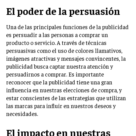
LIFESTYLE
El poder de la persuasión
MARKETING
ESTRATEGIAS DE MARKETING
Una de las principales funciones de la publicidad
es persuadir a las personas a comprar un
AGENCIAS DE MARKETING
producto o servicio. A través de técnicas
AGENCIAS DE POSICIONAMIENTO WEB SEO
persuasivas como el uso de colores llamativos,
VENTA DE ENLACES
imágenes atractivas y mensajes convincentes, la
publicidad busca captar nuestra atención y
MARKETING DIGITAL
persuadirnos a comprar. Es importante
PUBLICIDAD
reconocer que la publicidad tiene una gran
influencia en nuestras elecciones de compra, y
VENTAS Y PERSUASIÓN
estar conscientes de las estrategias que utilizan
GESTIÓN DE PRODUCTOS
las marcas para influir en nuestros deseos y
necesidades.
COMUNICACIÓN CORPORATIVA
GESTIÓN DE MARCA
El impacto en nuestras