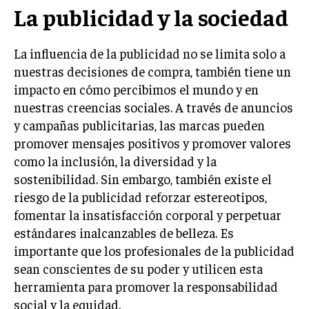
La publicidad y la sociedad
TRANSFORMACIÓN DIGITAL
ANALÍTICA EMPRESARIAL Y BUSINESS
La influencia de la publicidad no se limita solo a
INTELLIGENCE
nuestras decisiones de compra, también tiene un
CIBERSEGURIDAD EMPRESARIAL
impacto en cómo percibimos el mundo y en
nuestras creencias sociales. A través de anuncios
ESTRATEGIA
y campañas publicitarias, las marcas pueden
EMPRESAS FAMILIARES Y SUCESIÓN
promover mensajes positivos y promover valores
GESTIÓN DEL RIESGO EMPRESARIAL
como la inclusión, la diversidad y la
sostenibilidad. Sin embargo, también existe el
NEGOCIACIÓN Y RESOLUCIÓN DE CONFLICTOS
riesgo de la publicidad reforzar estereotipos,
DERECHO EMPRESARIAL Y REGULACIONES
fomentar la insatisfacción corporal y perpetuar
estándares inalcanzables de belleza. Es
ÉXITO EMPRESARIAL Y CASOS DE ESTUDIO
importante que los profesionales de la publicidad
GOBIERNO CORPORATIVO
sean conscientes de su poder y utilicen esta
herramienta para promover la responsabilidad
NEGOCIOS
social y la equidad.
ESTRATEGIAS DE NEGOCIOS